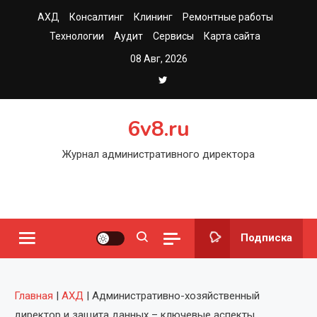
Перейти
АХД
Консалтинг
Клининг
Ремонтные работы
к
Технологии
Аудит
Сервисы
Карта сайта
содержимому
08 Авг, 2026
6v8.ru
Журнал административного директора
Подписка
Главная
|
АХД
|
Административно-хозяйственный
директор и защита данных – ключевые аспекты