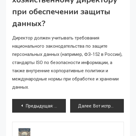
при обеспечении защиты
данных?
Директор должен учитывать требования
национального законодательства по защите
персональных данных (например, ФЗ-152 в России),
стандарты ISO по безопасности информации, а
также внутренние корпоративные политики и
международные нормы при обработке и хранении
данных.
Навигация
Предыдущая:
Организация отдыха сотрудников: комн
Далее:
Вот исправленная и более лаконичная версия meta title до 70 символов: Управление связью: роль админхоздиректора в обеспечении телефонии и интернета Длина: 69 символов Если нужно короче либо с другими акцентами — уточните!
по
записям