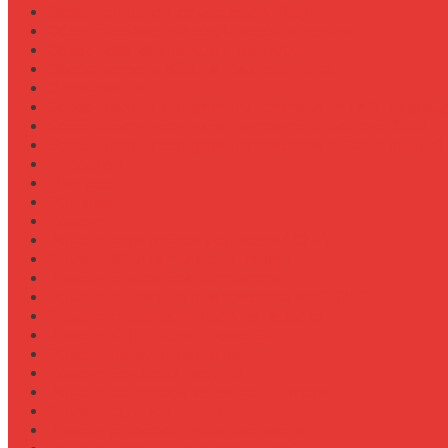
Обзор прицепов-самосвалов Fliegl
Обзор разбрасывателей песка на прицеп
Обзор разбрасывателей песка/соли
Оборотистость ВОМ на тракторе Fendt
Оптимизация
Особенности эксплуатации трактора Valtra S в холод
Особенности эксплуатации трактора Беларус 3522
Особенности эксплуатации трактора К-700 в зимний
Персонал
Процессы
Регламенты
Ремонт
Ремонт вала отбора мощности (ВОМ)
Ремонт ВОМ на тракторе Valtra T
Ремонт генератора на тракторе
Ремонт гидравлики на тракторе МТЗ-1221
Ремонт гидроцилиндров на навеске
Ремонт КПП на John Deere 8R
Ремонт педали сцепления
Ремонт подвески кабины
Ремонт редуктора ходоуменьшителя
Ремонт рулевой рейки
Ремонт сенсоров давления масла