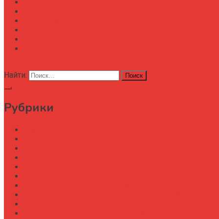
Автоматизация
Анализ
Технологии
Карта сайта
АХД
Конференции
кнопка режима сайта
Найти:
Рубрики
Автоматизация
Анализ
Аудит
АХД
Безопастность
Бизнес-завтрак
Выбор бороны для тяжелых почв под К-700
Выбор бороны-мотыги для междурядной обработки
Выбор бункера-перегрузчика зерна
Выбор генератора для трактора МТЗ-1523