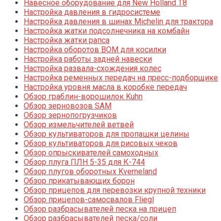
Навесное оборудование для New Holland T8
Настройка давления в гидросистеме
Настройка давления в шинах Michelin для трактора
Настройка жатки подсолнечника на комбайн
Настройка жатки рапса
Настройка оборотов ВОМ для косилки
Настройка работы задней навески
Настройка развала-схождения колес
Настройка ременных передач на пресс-подборщике
Настройка уровня масла в коробке передач
Обзор граблин-ворошилок Kuhn
Обзор зерновозов SAM
Обзор зернопогрузчиков
Обзор измельчителей ветвей
Обзор культиваторов для пропашки целины
Обзор культиваторов для рисовых чеков
Обзор опрыскивателей самоходных
Обзор плуга ПЛН 5-35 для К-744
Обзор плугов оборотных Kverneland
Обзор прикатывающих борон
Обзор прицепов для перевозки крупной техники
Обзор прицепов-самосвалов Fliegl
Обзор разбрасывателей песка на прицеп
Обзор разбрасывателей песка/соли