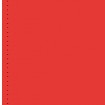
Навесное для внесения жидких удобрений
Навесное для корчевания пней
Навесное для уборки снега (отвал, щетка)
Навесное оборудование для New Holland T8
Настройка давления в гидросистеме
Настройка давления в шинах Michelin для трактора
Настройка жатки подсолнечника на комбайн
Настройка жатки рапса
Настройка оборотов ВОМ для косилки
Настройка работы задней навески
Настройка развала-схождения колес
Настройка ременных передач на пресс-подборщике
Настройка уровня масла в коробке передач
Обзор граблин-ворошилок Kuhn
Обзор зерновозов SAM
Обзор зернопогрузчиков
Обзор измельчителей ветвей
Обзор культиваторов для пропашки целины
Обзор культиваторов для рисовых чеков
Обзор опрыскивателей самоходных
Обзор плуга ПЛН 5-35 для К-744
Обзор плугов оборотных Kverneland
Обзор прикатывающих борон
Обзор прицепов для перевозки крупной техники