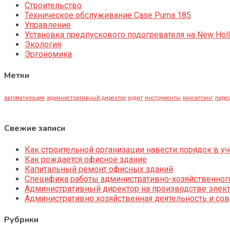
Строительство
Техническое обслуживание Case Puma 185
Управление
Установка предпускового подогревателя на New Holl
Экология
Эргономика
Метки
автоматизация
административный директор
аудит
инструменты
консалтинг
лидер
Свежие записи
Как строительной организации навести порядок в уч
Как рождается офисное здание
Капитальный ремонт офисных зданий
Специфика работы административно-хозяйственног
Административный директор на производстве элек
Административно хозяйственная деятельность и со
Рубрики