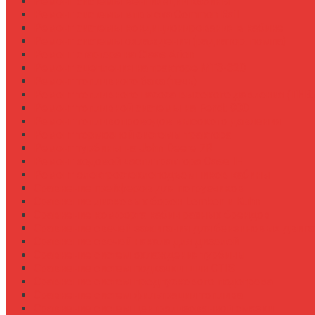
Ремонт системы вентиляции кабины
Ремонт системы впрыска Common Rail
Ремонт системы кондиционирования в кабине
Ремонт системы охлаждения (радиатор, помпа)
Ремонт стартера на Claas Arion
Ремонт сцепления на тракторе МТЗ-320
Ремонт топливного бака (течь)
Ремонт топливного насоса высокого давления (ТНВ
Ремонт топливной системы на Fendt 900
Ремонт топливопроводов высокого давления
Ремонт тормозной системы трактора
Ремонт турбины на John Deere 7R
Ремонт ходовой части трактора Case IH
Ремонт электростеклоподъемников кабины
Сравнение грейферов для погрузчиков
Сравнение дисковых борон Lemken и Kuhn
Сравнение комфорта кабин разных брендов
Сравнение свечей зажигания для бензиновых двига
Сравнение свечей накала для дизелей
Сравнение систем охлаждения турбины
Сравнение систем подкачки шин CTIS
Сравнение систем предпускового подогрева
Сравнение систем фильтрации топлива
Сравнение систем централизованной смазки