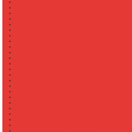
Выбор зерновой сеялки для малых хозяйств
Выбор измельчителя соломы для комбайна
Выбор картофелекопалки для МТЗ
Выбор ковша для экскаваторной навески
Выбор культиватора для теплиц
Выбор мульчера для John Deere 9R
Выбор опрыскивателя для трактора МТЗ-892
Выбор пресс-подборщика Claas для соломы
Выбор прицепа для трактора МТЗ-920
Выбор системы орошения полей
Выбор системы очистки зерна в комбайне
Выбор системы пожаротушения двигателя
Выбор тележки для перевозки техники
Выбор фаркопа для полуприцепа
Выбор фаркопа для трактора МТЗ
Выбор фрезы для обработки междурядий
Выбор фрезы для подготовки почвы
Документация
Закупки и поставщики
Инструменты
Как выбрать блокировку дифференциала
Как выбрать домкрат для полуприцепа
Как выбрать домкрат для трактора
Как выбрать домкратные подставки