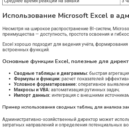
Среднее время реакции на заявки
3 ч
Использование Microsoft Excel в а
Несмотря на широкое распространение BI-систем, Microso
преимущества — доступность, простота освоения и гибкос
Excel хорошо подходит для ведения учёта, формирования
встроенных функций.
Основные функции Excel, полезные для дирек
Сводные таблицы и диаграммы:
быстрая агрегаци
Формулы и функции:
расчет показателей эффективн
Условное форматирование:
оперативное выявление
Макросы и VBA:
автоматизация рутинных задач;
Импорт данных:
интеграция с внешними источниками
Пример использования сводных таблиц для анализа за
Административно-хозяйственный директор может исполь
затратных направлений и определения потенциальных в