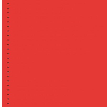
Как выбрать лебедку для трелевки леса
Как выбрать масло для МТЗ-80/82
Как выбрать сиденье оператора
Как выбрать смазочные материалы для ходовой
Как выбрать термостат для двигателя
Как выбрать фильтры (воздушный, топливный, мас
Как заменить масло в двигателе Case IH Magnum
Как подготовить опрыскиватель Berthoud к сезону
Как увеличить грузоподъемность полуприцепа
Как увеличить клиренс трактора
Как улучшить охлаждение двигателя К-744
Как улучшить тяговые свойства трактора
Консалтинг
Конференции
Лидерство
Медицина
Методы
Навеска для бурения отверстий
Навеска для заготовки сенажа
Навеска для обработки садов и виноградников
Навеска для посева травосмесей
Навеска для уборки капусты
Навеска плуга для New Holland T6