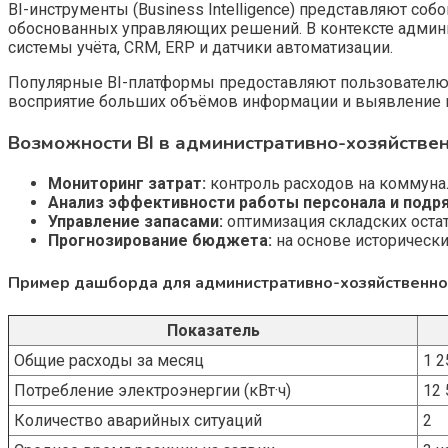
BI-инструменты (Business Intelligence) представляют со
обоснованных управляющих решений. В контексте админи
системы учёта, CRM, ERP и датчики автоматизации.
Популярные BI-платформы предоставляют пользователю г
восприятие больших объёмов информации и выявление 
Возможности BI в административно-хозяйстве
Мониторинг затрат:
контроль расходов на коммунал
Анализ эффективности работы персонала и подр
Управление запасами:
оптимизация складских остат
Прогнозирование бюджета:
на основе исторически
Пример дашборда для административно-хозяйственно
Показатель
Общие расходы за месяц
1 2
Потребление электроэнергии (кВт·ч)
12 
Количество аварийных ситуаций
2