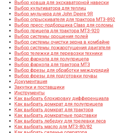
Выбор ковша для экскаваторной навески
Выбор культиватора для теплиц
Выбор мульчера для John Deere 9R
Выбор опрыскивателя для трактора МТЗ-892
Выбор пресс-подборщика Claas для соломы
Выбор прицепа для трактора МТЗ-920
Выбор системы орошения полей
Выбор системы очистки зерна в комбайне
Выбор системы пожаротушения двигателя
Выбор тележки для перевозки техники
Выбор фаркопа для полуприцепа
Выбор фаркопа для трактора МТЗ
Выбор фрезы для обработки междурядий
Выбор фрезы для подготовки почвы
Документация
Закупки и поставщики
Инструменты
Как выбрать блокировку дифференциала
Как выбрать домкрат для полуприцепа
Как выбрать домкрат для трактора
Как выбрать домкратные подставки
Как выбрать лебедку для трелевки леса
Как выбрать масло для МТЗ-80/82
Как выбрать сиденье оператора