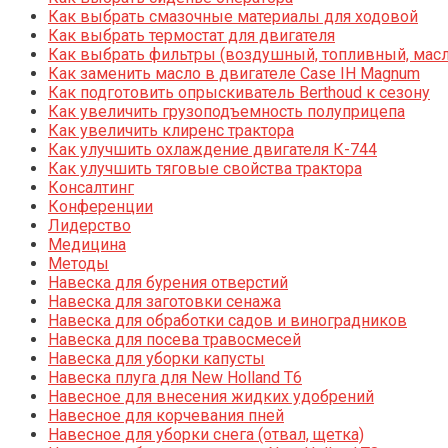
Как выбрать смазочные материалы для ходовой
Как выбрать термостат для двигателя
Как выбрать фильтры (воздушный, топливный, мас
Как заменить масло в двигателе Case IH Magnum
Как подготовить опрыскиватель Berthoud к сезону
Как увеличить грузоподъемность полуприцепа
Как увеличить клиренс трактора
Как улучшить охлаждение двигателя К-744
Как улучшить тяговые свойства трактора
Консалтинг
Конференции
Лидерство
Медицина
Методы
Навеска для бурения отверстий
Навеска для заготовки сенажа
Навеска для обработки садов и виноградников
Навеска для посева травосмесей
Навеска для уборки капусты
Навеска плуга для New Holland T6
Навесное для внесения жидких удобрений
Навесное для корчевания пней
Навесное для уборки снега (отвал, щетка)