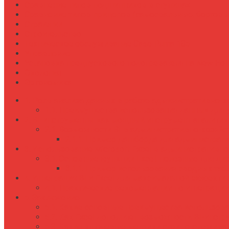
Сравнение типов подшипников в ступицах
Сравнение типов прицепов (самосвальные, бортовы
Стратегии
Строительство
Техническое обслуживание Case Puma 185
Управление
Установка предпускового подогревателя на New Holl
Экология
Эргономика
Роль анализа данных в работе административно-х
Преимущества использования данных для 
BI-инструменты как мощный инструмент аналитик
Возможности BI в административно-хозяйс
Пример дашборда для администрати
Использование Microsoft Excel в административн
Основные функции Excel, полезные для ди
Пример использования сводных табл
Интеграция BI и Excel для максимальной эффекти
Практические рекомендации по интеграци
Заключение
Какие основные преимущества использован
Как Excel дополняет возможности BI-инстр
Какие ключевые метрики стоит отслеживат