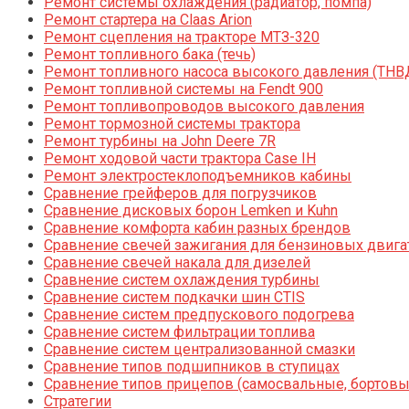
Ремонт системы охлаждения (радиатор, помпа)
Ремонт стартера на Claas Arion
Ремонт сцепления на тракторе МТЗ-320
Ремонт топливного бака (течь)
Ремонт топливного насоса высокого давления (ТНВ
Ремонт топливной системы на Fendt 900
Ремонт топливопроводов высокого давления
Ремонт тормозной системы трактора
Ремонт турбины на John Deere 7R
Ремонт ходовой части трактора Case IH
Ремонт электростеклоподъемников кабины
Сравнение грейферов для погрузчиков
Сравнение дисковых борон Lemken и Kuhn
Сравнение комфорта кабин разных брендов
Сравнение свечей зажигания для бензиновых двига
Сравнение свечей накала для дизелей
Сравнение систем охлаждения турбины
Сравнение систем подкачки шин CTIS
Сравнение систем предпускового подогрева
Сравнение систем фильтрации топлива
Сравнение систем централизованной смазки
Сравнение типов подшипников в ступицах
Сравнение типов прицепов (самосвальные, бортовы
Стратегии