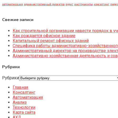
автоматизация
административный директор
аудит
инструменты
консалтинг
лидер
Свежие записи
Как строительной организации навести порядок в уч
Как рождается офисное здание
Капитальный ремонт офисных зданий
Специфика работы административно-хозяйственног
Административный директор на производстве элек
Административно хозяйственная деятельность и со
Рубрики
Рубрики
Главная
Консалтинг
Автоматизация
Анализ
Технологии
Карта сайта
АХД