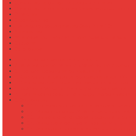
Сравнение типов подшипников в ступицах
Сравнение типов прицепов (самосвальные, бортовы
Стратегии
Строительство
Техническое обслуживание Case Puma 185
Управление
Установка предпускового подогревателя на New Holl
Экология
Эргономика
Понятие бенчмаркинга и его виды
Задачи административно-хозяйственного директо
Процесс проведения бенчмаркинга
Ключевые направления бенчмаркинга для АХД-д
Сравнение с лучшими практиками: конкретные п
Вызовы и барьеры при внедрении бенчмаркинга
Практические советы по внедрению бенчмаркинг
Заключение
Что такое бенчмаркинг и почему он важен 
Какие ключевые области деятельности адм
Как можно использовать результаты бенчм
Какие сложности могут возникнуть при про
Как измерить эффективность внедренных и