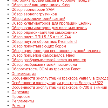
Настройка уровня масла в коробке передач
Обзор граблин-ворошилок Kuhn
Обзор зерновозов SAM
Обзор зернопогрузчиков
Обзор измельчителей ветвей
Обзор культиваторов для пропашки целины
Обзор культиваторов для рисовых чеков
Обзор опрыскивателей самоходных
Обзор плуга ПЛН 5-35 для К-744
Обзор плугов оборотных Kverneland
Обзор прикатывающих борон
Обзор прицепов для перевозки крупной техники
Обзор прицепов-самосвалов Fliegl
Обзор разбрасывателей песка на прицеп
Обзор разбрасывателей песка/соли
Оборотистость ВОМ на тракторе Fendt
Оптимизация
Особенности эксплуатации трактора Valtra S в холод
Особенности эксплуатации трактора Беларус 3522
Особенности эксплуатации трактора К-700 в зимний
Персонал
Процессы
Регламенты
Ремонт