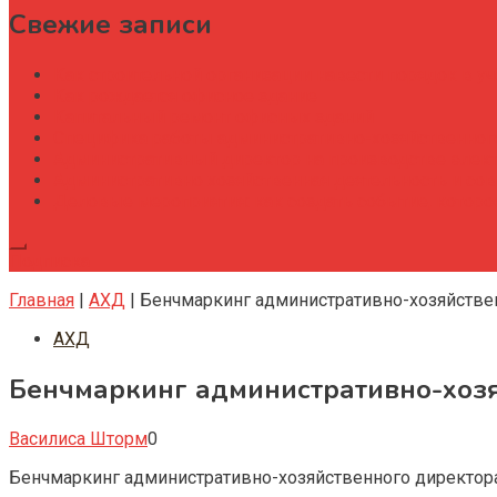
Свежие записи
Как строительной организации навести порядок в уч
Как рождается офисное здание
Капитальный ремонт офисных зданий
Специфика работы административно-хозяйственног
Административный директор на производстве элек
Административно хозяйственная деятельность и со
Деловые мероприятия: как создать событие, котор
Подписка
Главная
|
АХД
|
Бенчмаркинг административно-хозяйствен
АХД
Бенчмаркинг административно-хозя
Василиса Шторм
0
Бенчмаркинг административно-хозяйственного директора