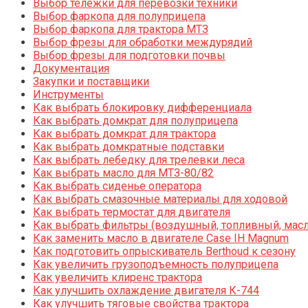
Выбор тележки для перевозки техники
Выбор фаркопа для полуприцепа
Выбор фаркопа для трактора МТЗ
Выбор фрезы для обработки междурядий
Выбор фрезы для подготовки почвы
Документация
Закупки и поставщики
Инструменты
Как выбрать блокировку дифференциала
Как выбрать домкрат для полуприцепа
Как выбрать домкрат для трактора
Как выбрать домкратные подставки
Как выбрать лебедку для трелевки леса
Как выбрать масло для МТЗ-80/82
Как выбрать сиденье оператора
Как выбрать смазочные материалы для ходовой
Как выбрать термостат для двигателя
Как выбрать фильтры (воздушный, топливный, мас
Как заменить масло в двигателе Case IH Magnum
Как подготовить опрыскиватель Berthoud к сезону
Как увеличить грузоподъемность полуприцепа
Как увеличить клиренс трактора
Как улучшить охлаждение двигателя К-744
Как улучшить тяговые свойства трактора