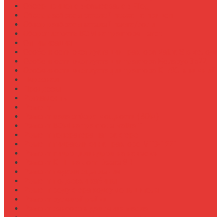
Обзор прицепов-самосвалов Fliegl
Обзор разбрасывателей песка на прицеп
Обзор разбрасывателей песка/соли
Оборотистость ВОМ на тракторе Fendt
Оптимизация
Особенности эксплуатации трактора Valtra S в холод
Особенности эксплуатации трактора Беларус 3522
Особенности эксплуатации трактора К-700 в зимний
Персонал
Процессы
Регламенты
Ремонт
Ремонт вала отбора мощности (ВОМ)
Ремонт ВОМ на тракторе Valtra T
Ремонт генератора на тракторе
Ремонт гидравлики на тракторе МТЗ-1221
Ремонт гидроцилиндров на навеске
Ремонт КПП на John Deere 8R
Ремонт педали сцепления
Ремонт подвески кабины
Ремонт редуктора ходоуменьшителя
Ремонт рулевой рейки
Ремонт сенсоров давления масла