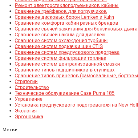
Ремонт электростеклоподъемников кабины
Сравнение грейферов для погрузчиков
Сравнение дисковых борон Lemken и Kuhn
Сравнение комфорта кабин разных брендов
Сравнение свечей зажигания для бензиновых двига
Сравнение свечей накала для дизелей
Сравнение систем охлаждения турбины
Сравнение систем подкачки шин CTIS
Сравнение систем предпускового подогрева
Сравнение систем фильтрации топлива
Сравнение систем централизованной смазки
Сравнение типов подшипников в ступицах
Сравнение типов прицепов (самосвальные, бортовы
Стратегии
Строительство
Техническое обслуживание Case Puma 185
Управление
Установка предпускового подогревателя на New Holl
Экология
Эргономика
Метки