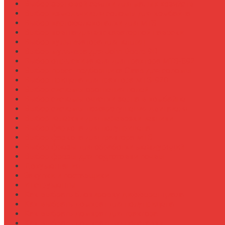
Выбор зерновой сеялки для малых хозяйств
Выбор измельчителя соломы для комбайна
Выбор картофелекопалки для МТЗ
Выбор ковша для экскаваторной навески
Выбор культиватора для теплиц
Выбор мульчера для John Deere 9R
Выбор опрыскивателя для трактора МТЗ-892
Выбор пресс-подборщика Claas для соломы
Выбор прицепа для трактора МТЗ-920
Выбор системы орошения полей
Выбор системы очистки зерна в комбайне
Выбор системы пожаротушения двигателя
Выбор тележки для перевозки техники
Выбор фаркопа для полуприцепа
Выбор фаркопа для трактора МТЗ
Выбор фрезы для обработки междурядий
Выбор фрезы для подготовки почвы
Документация
Закупки и поставщики
Инструменты
Как выбрать блокировку дифференциала
Как выбрать домкрат для полуприцепа
Как выбрать домкрат для трактора
Как выбрать домкратные подставки