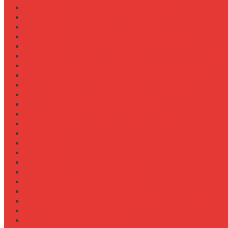
Как выбрать лебедку для трелевки леса
Как выбрать масло для МТЗ-80/82
Как выбрать сиденье оператора
Как выбрать смазочные материалы для ходовой
Как выбрать термостат для двигателя
Как выбрать фильтры (воздушный, топливный, мас
Как заменить масло в двигателе Case IH Magnum
Как подготовить опрыскиватель Berthoud к сезону
Как увеличить грузоподъемность полуприцепа
Как увеличить клиренс трактора
Как улучшить охлаждение двигателя К-744
Как улучшить тяговые свойства трактора
Консалтинг
Конференции
Лидерство
Медицина
Методы
Навеска для бурения отверстий
Навеска для заготовки сенажа
Навеска для обработки садов и виноградников
Навеска для посева травосмесей
Навеска для уборки капусты
Навеска плуга для New Holland T6