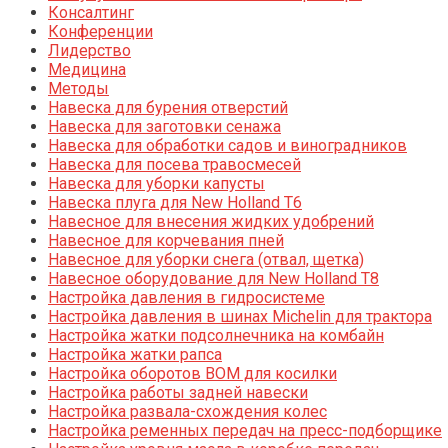
Консалтинг
Конференции
Лидерство
Медицина
Методы
Навеска для бурения отверстий
Навеска для заготовки сенажа
Навеска для обработки садов и виноградников
Навеска для посева травосмесей
Навеска для уборки капусты
Навеска плуга для New Holland T6
Навесное для внесения жидких удобрений
Навесное для корчевания пней
Навесное для уборки снега (отвал, щетка)
Навесное оборудование для New Holland T8
Настройка давления в гидросистеме
Настройка давления в шинах Michelin для трактора
Настройка жатки подсолнечника на комбайн
Настройка жатки рапса
Настройка оборотов ВОМ для косилки
Настройка работы задней навески
Настройка развала-схождения колес
Настройка ременных передач на пресс-подборщике