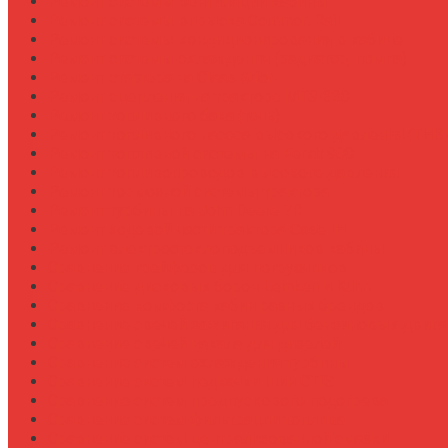
Ремонт системы вентиляции кабины
Ремонт системы впрыска Common Rail
Ремонт системы кондиционирования в кабине
Ремонт системы охлаждения (радиатор, помпа)
Ремонт стартера на Claas Arion
Ремонт сцепления на тракторе МТЗ-320
Ремонт топливного бака (течь)
Ремонт топливного насоса высокого давления (ТНВ
Ремонт топливной системы на Fendt 900
Ремонт топливопроводов высокого давления
Ремонт тормозной системы трактора
Ремонт турбины на John Deere 7R
Ремонт ходовой части трактора Case IH
Ремонт электростеклоподъемников кабины
Сравнение грейферов для погрузчиков
Сравнение дисковых борон Lemken и Kuhn
Сравнение комфорта кабин разных брендов
Сравнение свечей зажигания для бензиновых двига
Сравнение свечей накала для дизелей
Сравнение систем охлаждения турбины
Сравнение систем подкачки шин CTIS
Сравнение систем предпускового подогрева
Сравнение систем фильтрации топлива
Сравнение систем централизованной смазки