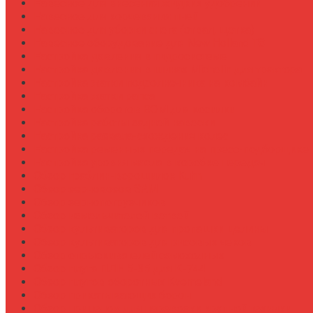
Навесное для внесения жидких удобрений
Навесное для корчевания пней
Навесное для уборки снега (отвал, щетка)
Навесное оборудование для New Holland T8
Настройка давления в гидросистеме
Настройка давления в шинах Michelin для трактора
Настройка жатки подсолнечника на комбайн
Настройка жатки рапса
Настройка оборотов ВОМ для косилки
Настройка работы задней навески
Настройка развала-схождения колес
Настройка ременных передач на пресс-подборщике
Настройка уровня масла в коробке передач
Обзор граблин-ворошилок Kuhn
Обзор зерновозов SAM
Обзор зернопогрузчиков
Обзор измельчителей ветвей
Обзор культиваторов для пропашки целины
Обзор культиваторов для рисовых чеков
Обзор опрыскивателей самоходных
Обзор плуга ПЛН 5-35 для К-744
Обзор плугов оборотных Kverneland
Обзор прикатывающих борон
Обзор прицепов для перевозки крупной техники