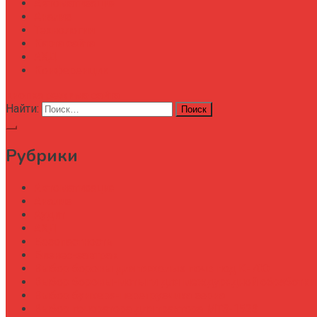
Автоматизация
Анализ
Технологии
Карта сайта
АХД
Конференции
кнопка режима сайта
Найти:
Рубрики
Автоматизация
Анализ
Аудит
АХД
Безопастность
Бизнес-завтрак
Выбор бороны для тяжелых почв под К-700
Выбор бороны-мотыги для междурядной обработки
Выбор бункера-перегрузчика зерна
Выбор генератора для трактора МТЗ-1523