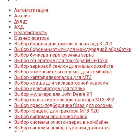
Автоматизация
Анализ
Аудит
АХД
Безопастность
Бизнес-завтрак
Выбор бороны для тяжелых почв под К-700
Выбор бороны-мотыги для междурядной обработки
Выбор бункера-перегрузчика зерна
Выбор генератора для трактора МТЗ-1523
Выбор зерновой сеялки для малых хозяйств
Выбор измельчителя соломы для комбайна
Выбор картофелекопалки для МТЗ
Выбор ковша для экскаваторной навески
Выбор культиватора для теплиц
Выбор мульчера для John Deere 9R
Выбор опрыскивателя для трактора МТЗ-892
Выбор пресс-подборщика Claas для соломы
Выбор прицепа для трактора МТЗ-920
Выбор системы орошения полей
Выбор системы очистки зерна в комбайне
Выбор системы пожаротушения двигателя