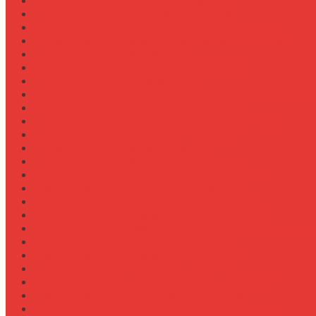
Ремонт системы вентиляции кабины
Ремонт системы впрыска Common Rail
Ремонт системы кондиционирования в кабине
Ремонт системы охлаждения (радиатор, помпа)
Ремонт стартера на Claas Arion
Ремонт сцепления на тракторе МТЗ-320
Ремонт топливного бака (течь)
Ремонт топливного насоса высокого давления (ТНВ
Ремонт топливной системы на Fendt 900
Ремонт топливопроводов высокого давления
Ремонт тормозной системы трактора
Ремонт турбины на John Deere 7R
Ремонт ходовой части трактора Case IH
Ремонт электростеклоподъемников кабины
Сравнение грейферов для погрузчиков
Сравнение дисковых борон Lemken и Kuhn
Сравнение комфорта кабин разных брендов
Сравнение свечей зажигания для бензиновых двига
Сравнение свечей накала для дизелей
Сравнение систем охлаждения турбины
Сравнение систем подкачки шин CTIS
Сравнение систем предпускового подогрева
Сравнение систем фильтрации топлива
Сравнение систем централизованной смазки