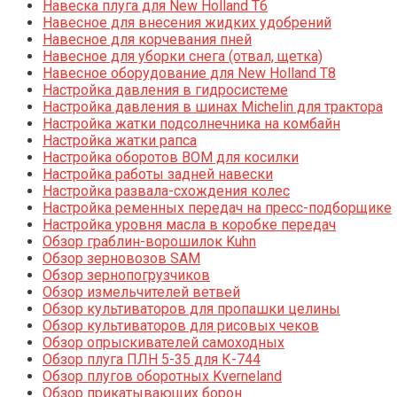
Навеска плуга для New Holland T6
Навесное для внесения жидких удобрений
Навесное для корчевания пней
Навесное для уборки снега (отвал, щетка)
Навесное оборудование для New Holland T8
Настройка давления в гидросистеме
Настройка давления в шинах Michelin для трактора
Настройка жатки подсолнечника на комбайн
Настройка жатки рапса
Настройка оборотов ВОМ для косилки
Настройка работы задней навески
Настройка развала-схождения колес
Настройка ременных передач на пресс-подборщике
Настройка уровня масла в коробке передач
Обзор граблин-ворошилок Kuhn
Обзор зерновозов SAM
Обзор зернопогрузчиков
Обзор измельчителей ветвей
Обзор культиваторов для пропашки целины
Обзор культиваторов для рисовых чеков
Обзор опрыскивателей самоходных
Обзор плуга ПЛН 5-35 для К-744
Обзор плугов оборотных Kverneland
Обзор прикатывающих борон