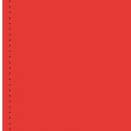
Навесное для внесения жидких удобрений
Навесное для корчевания пней
Навесное для уборки снега (отвал, щетка)
Навесное оборудование для New Holland T8
Настройка давления в гидросистеме
Настройка давления в шинах Michelin для трактора
Настройка жатки подсолнечника на комбайн
Настройка жатки рапса
Настройка оборотов ВОМ для косилки
Настройка работы задней навески
Настройка развала-схождения колес
Настройка ременных передач на пресс-подборщике
Настройка уровня масла в коробке передач
Обзор граблин-ворошилок Kuhn
Обзор зерновозов SAM
Обзор зернопогрузчиков
Обзор измельчителей ветвей
Обзор культиваторов для пропашки целины
Обзор культиваторов для рисовых чеков
Обзор опрыскивателей самоходных
Обзор плуга ПЛН 5-35 для К-744
Обзор плугов оборотных Kverneland
Обзор прикатывающих борон
Обзор прицепов для перевозки крупной техники