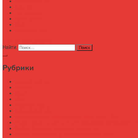
Автоматизация
Анализ
Технологии
Карта сайта
АХД
Конференции
кнопка режима сайта
Найти:
Рубрики
Автоматизация
Анализ
Аудит
АХД
Безопастность
Бизнес-завтрак
Выбор бороны для тяжелых почв под К-700
Выбор бороны-мотыги для междурядной обработки
Выбор бункера-перегрузчика зерна
Выбор генератора для трактора МТЗ-1523