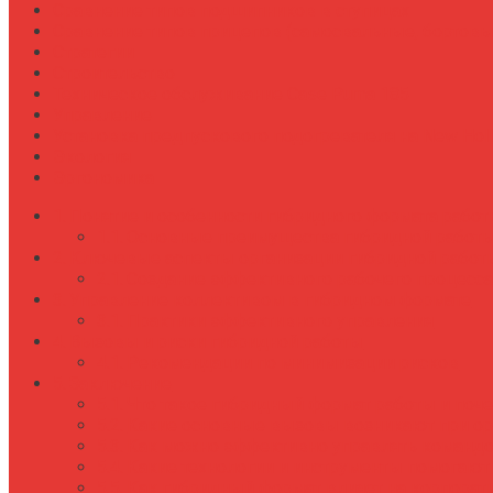
Сравнение типов подшипников в ступицах
Сравнение типов прицепов (самосвальные, бортовы
Стратегии
Строительство
Техническое обслуживание Case Puma 185
Управление
Установка предпускового подогревателя на New Holl
Экология
Эргономика
Понятие и особенности гибридного формата рабо
Основные преимущества гибридной работ
Ключевые аспекты организации гибридной работ
Создание эффективного рабочего процесс
Управление коллективом в гибридном формате
Практики эффективного управления
Вызовы и риски гибридной работы
Рекомендации по минимизации рисков
Заключение
Что такое гибридный формат работы и поч
Какие основные вызовы возникают при ор
Как можно эффективно управлять командо
Какие технологии и инструменты помогаю
Как гибридный формат влияет на корпорат