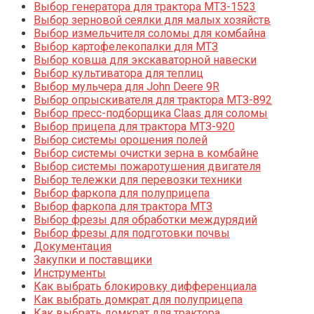
Выбор генератора для трактора МТЗ-1523
Выбор зерновой сеялки для малых хозяйств
Выбор измельчителя соломы для комбайна
Выбор картофелекопалки для МТЗ
Выбор ковша для экскаваторной навески
Выбор культиватора для теплиц
Выбор мульчера для John Deere 9R
Выбор опрыскивателя для трактора МТЗ-892
Выбор пресс-подборщика Claas для соломы
Выбор прицепа для трактора МТЗ-920
Выбор системы орошения полей
Выбор системы очистки зерна в комбайне
Выбор системы пожаротушения двигателя
Выбор тележки для перевозки техники
Выбор фаркопа для полуприцепа
Выбор фаркопа для трактора МТЗ
Выбор фрезы для обработки междурядий
Выбор фрезы для подготовки почвы
Документация
Закупки и поставщики
Инструменты
Как выбрать блокировку дифференциала
Как выбрать домкрат для полуприцепа
Как выбрать домкрат для трактора