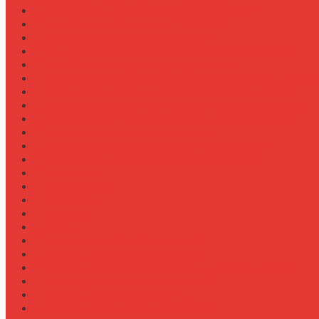
Как выбрать лебедку для трелевки леса
Как выбрать масло для МТЗ-80/82
Как выбрать сиденье оператора
Как выбрать смазочные материалы для ходовой
Как выбрать термостат для двигателя
Как выбрать фильтры (воздушный, топливный, мас
Как заменить масло в двигателе Case IH Magnum
Как подготовить опрыскиватель Berthoud к сезону
Как увеличить грузоподъемность полуприцепа
Как увеличить клиренс трактора
Как улучшить охлаждение двигателя К-744
Как улучшить тяговые свойства трактора
Консалтинг
Конференции
Лидерство
Медицина
Методы
Навеска для бурения отверстий
Навеска для заготовки сенажа
Навеска для обработки садов и виноградников
Навеска для посева травосмесей
Навеска для уборки капусты
Навеска плуга для New Holland T6