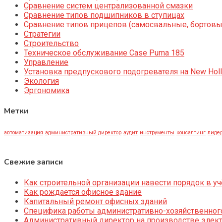
Сравнение систем централизованной смазки
Сравнение типов подшипников в ступицах
Сравнение типов прицепов (самосвальные, бортовы
Стратегии
Строительство
Техническое обслуживание Case Puma 185
Управление
Установка предпускового подогревателя на New Holl
Экология
Эргономика
Метки
автоматизация
административный директор
аудит
инструменты
консалтинг
лидер
Свежие записи
Как строительной организации навести порядок в уч
Как рождается офисное здание
Капитальный ремонт офисных зданий
Специфика работы административно-хозяйственног
Административный директор на производстве элек