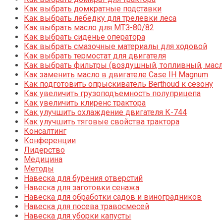
Как выбрать домкратные подставки
Как выбрать лебедку для трелевки леса
Как выбрать масло для МТЗ-80/82
Как выбрать сиденье оператора
Как выбрать смазочные материалы для ходовой
Как выбрать термостат для двигателя
Как выбрать фильтры (воздушный, топливный, мас
Как заменить масло в двигателе Case IH Magnum
Как подготовить опрыскиватель Berthoud к сезону
Как увеличить грузоподъемность полуприцепа
Как увеличить клиренс трактора
Как улучшить охлаждение двигателя К-744
Как улучшить тяговые свойства трактора
Консалтинг
Конференции
Лидерство
Медицина
Методы
Навеска для бурения отверстий
Навеска для заготовки сенажа
Навеска для обработки садов и виноградников
Навеска для посева травосмесей
Навеска для уборки капусты