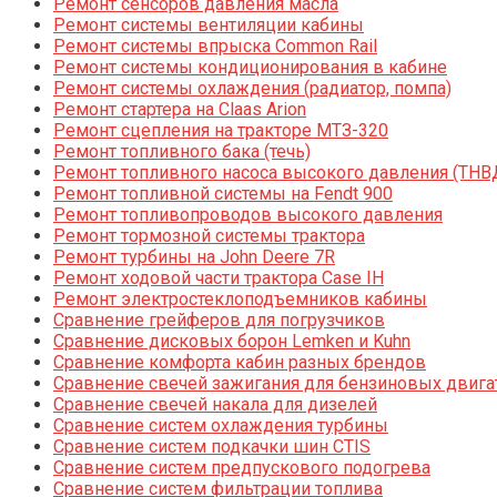
Ремонт сенсоров давления масла
Ремонт системы вентиляции кабины
Ремонт системы впрыска Common Rail
Ремонт системы кондиционирования в кабине
Ремонт системы охлаждения (радиатор, помпа)
Ремонт стартера на Claas Arion
Ремонт сцепления на тракторе МТЗ-320
Ремонт топливного бака (течь)
Ремонт топливного насоса высокого давления (ТНВ
Ремонт топливной системы на Fendt 900
Ремонт топливопроводов высокого давления
Ремонт тормозной системы трактора
Ремонт турбины на John Deere 7R
Ремонт ходовой части трактора Case IH
Ремонт электростеклоподъемников кабины
Сравнение грейферов для погрузчиков
Сравнение дисковых борон Lemken и Kuhn
Сравнение комфорта кабин разных брендов
Сравнение свечей зажигания для бензиновых двига
Сравнение свечей накала для дизелей
Сравнение систем охлаждения турбины
Сравнение систем подкачки шин CTIS
Сравнение систем предпускового подогрева
Сравнение систем фильтрации топлива