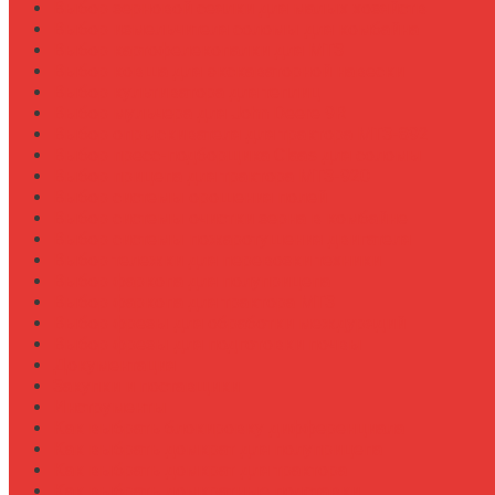
Выбор зерновой сеялки для малых хозяйств
Выбор измельчителя соломы для комбайна
Выбор картофелекопалки для МТЗ
Выбор ковша для экскаваторной навески
Выбор культиватора для теплиц
Выбор мульчера для John Deere 9R
Выбор опрыскивателя для трактора МТЗ-892
Выбор пресс-подборщика Claas для соломы
Выбор прицепа для трактора МТЗ-920
Выбор системы орошения полей
Выбор системы очистки зерна в комбайне
Выбор системы пожаротушения двигателя
Выбор тележки для перевозки техники
Выбор фаркопа для полуприцепа
Выбор фаркопа для трактора МТЗ
Выбор фрезы для обработки междурядий
Выбор фрезы для подготовки почвы
Документация
Закупки и поставщики
Инструменты
Как выбрать блокировку дифференциала
Как выбрать домкрат для полуприцепа
Как выбрать домкрат для трактора
Как выбрать домкратные подставки