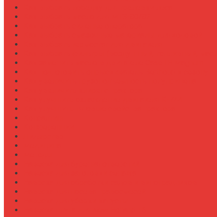
Как выбрать лебедку для трелевки леса
Как выбрать масло для МТЗ-80/82
Как выбрать сиденье оператора
Как выбрать смазочные материалы для ходовой
Как выбрать термостат для двигателя
Как выбрать фильтры (воздушный, топливный, мас
Как заменить масло в двигателе Case IH Magnum
Как подготовить опрыскиватель Berthoud к сезону
Как увеличить грузоподъемность полуприцепа
Как увеличить клиренс трактора
Как улучшить охлаждение двигателя К-744
Как улучшить тяговые свойства трактора
Консалтинг
Конференции
Лидерство
Медицина
Методы
Навеска для бурения отверстий
Навеска для заготовки сенажа
Навеска для обработки садов и виноградников
Навеска для посева травосмесей
Навеска для уборки капусты
Навеска плуга для New Holland T6