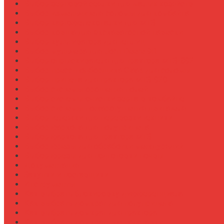
Выбор зерновой сеялки для малых хозяйств
Выбор измельчителя соломы для комбайна
Выбор картофелекопалки для МТЗ
Выбор ковша для экскаваторной навески
Выбор культиватора для теплиц
Выбор мульчера для John Deere 9R
Выбор опрыскивателя для трактора МТЗ-892
Выбор пресс-подборщика Claas для соломы
Выбор прицепа для трактора МТЗ-920
Выбор системы орошения полей
Выбор системы очистки зерна в комбайне
Выбор системы пожаротушения двигателя
Выбор тележки для перевозки техники
Выбор фаркопа для полуприцепа
Выбор фаркопа для трактора МТЗ
Выбор фрезы для обработки междурядий
Выбор фрезы для подготовки почвы
Документация
Закупки и поставщики
Инструменты
Как выбрать блокировку дифференциала
Как выбрать домкрат для полуприцепа
Как выбрать домкрат для трактора
Как выбрать домкратные подставки