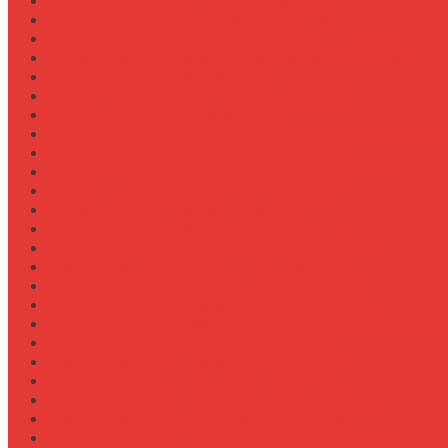
Ремонт системы вентиляции кабины
Ремонт системы впрыска Common Rail
Ремонт системы кондиционирования в кабине
Ремонт системы охлаждения (радиатор, помпа)
Ремонт стартера на Claas Arion
Ремонт сцепления на тракторе МТЗ-320
Ремонт топливного бака (течь)
Ремонт топливного насоса высокого давления (ТНВ
Ремонт топливной системы на Fendt 900
Ремонт топливопроводов высокого давления
Ремонт тормозной системы трактора
Ремонт турбины на John Deere 7R
Ремонт ходовой части трактора Case IH
Ремонт электростеклоподъемников кабины
Сравнение грейферов для погрузчиков
Сравнение дисковых борон Lemken и Kuhn
Сравнение комфорта кабин разных брендов
Сравнение свечей зажигания для бензиновых двига
Сравнение свечей накала для дизелей
Сравнение систем охлаждения турбины
Сравнение систем подкачки шин CTIS
Сравнение систем предпускового подогрева
Сравнение систем фильтрации топлива
Сравнение систем централизованной смазки