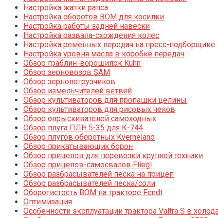
Настройка жатки рапса
Настройка оборотов ВОМ для косилки
Настройка работы задней навески
Настройка развала-схождения колес
Настройка ременных передач на пресс-подборщике
Настройка уровня масла в коробке передач
Обзор граблин-ворошилок Kuhn
Обзор зерновозов SAM
Обзор зернопогрузчиков
Обзор измельчителей ветвей
Обзор культиваторов для пропашки целины
Обзор культиваторов для рисовых чеков
Обзор опрыскивателей самоходных
Обзор плуга ПЛН 5-35 для К-744
Обзор плугов оборотных Kverneland
Обзор прикатывающих борон
Обзор прицепов для перевозки крупной техники
Обзор прицепов-самосвалов Fliegl
Обзор разбрасывателей песка на прицеп
Обзор разбрасывателей песка/соли
Оборотистость ВОМ на тракторе Fendt
Оптимизация
Особенности эксплуатации трактора Valtra S в холод