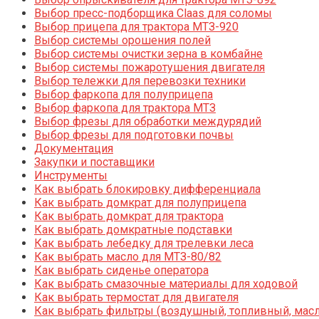
Выбор пресс-подборщика Claas для соломы
Выбор прицепа для трактора МТЗ-920
Выбор системы орошения полей
Выбор системы очистки зерна в комбайне
Выбор системы пожаротушения двигателя
Выбор тележки для перевозки техники
Выбор фаркопа для полуприцепа
Выбор фаркопа для трактора МТЗ
Выбор фрезы для обработки междурядий
Выбор фрезы для подготовки почвы
Документация
Закупки и поставщики
Инструменты
Как выбрать блокировку дифференциала
Как выбрать домкрат для полуприцепа
Как выбрать домкрат для трактора
Как выбрать домкратные подставки
Как выбрать лебедку для трелевки леса
Как выбрать масло для МТЗ-80/82
Как выбрать сиденье оператора
Как выбрать смазочные материалы для ходовой
Как выбрать термостат для двигателя
Как выбрать фильтры (воздушный, топливный, мас