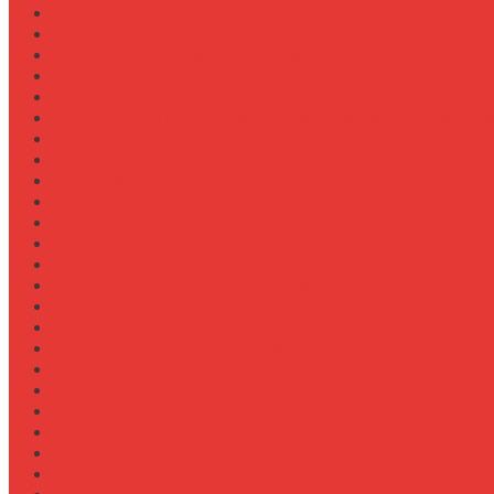
Обзор прицепов-самосвалов Fliegl
Обзор разбрасывателей песка на прицеп
Обзор разбрасывателей песка/соли
Оборотистость ВОМ на тракторе Fendt
Оптимизация
Особенности эксплуатации трактора Valtra S в холод
Особенности эксплуатации трактора Беларус 3522
Особенности эксплуатации трактора К-700 в зимний
Персонал
Процессы
Регламенты
Ремонт
Ремонт вала отбора мощности (ВОМ)
Ремонт ВОМ на тракторе Valtra T
Ремонт генератора на тракторе
Ремонт гидравлики на тракторе МТЗ-1221
Ремонт гидроцилиндров на навеске
Ремонт КПП на John Deere 8R
Ремонт педали сцепления
Ремонт подвески кабины
Ремонт редуктора ходоуменьшителя
Ремонт рулевой рейки
Ремонт сенсоров давления масла