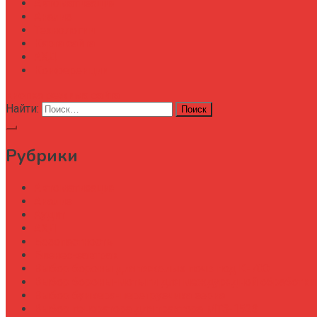
Автоматизация
Анализ
Технологии
Карта сайта
АХД
Конференции
кнопка режима сайта
Найти:
Рубрики
Автоматизация
Анализ
Аудит
АХД
Безопастность
Бизнес-завтрак
Выбор бороны для тяжелых почв под К-700
Выбор бороны-мотыги для междурядной обработки
Выбор бункера-перегрузчика зерна
Выбор генератора для трактора МТЗ-1523