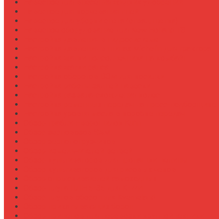
Навесное для внесения жидких удобрений
Навесное для корчевания пней
Навесное для уборки снега (отвал, щетка)
Навесное оборудование для New Holland T8
Настройка давления в гидросистеме
Настройка давления в шинах Michelin для трактора
Настройка жатки подсолнечника на комбайн
Настройка жатки рапса
Настройка оборотов ВОМ для косилки
Настройка работы задней навески
Настройка развала-схождения колес
Настройка ременных передач на пресс-подборщике
Настройка уровня масла в коробке передач
Обзор граблин-ворошилок Kuhn
Обзор зерновозов SAM
Обзор зернопогрузчиков
Обзор измельчителей ветвей
Обзор культиваторов для пропашки целины
Обзор культиваторов для рисовых чеков
Обзор опрыскивателей самоходных
Обзор плуга ПЛН 5-35 для К-744
Обзор плугов оборотных Kverneland
Обзор прикатывающих борон
Обзор прицепов для перевозки крупной техники