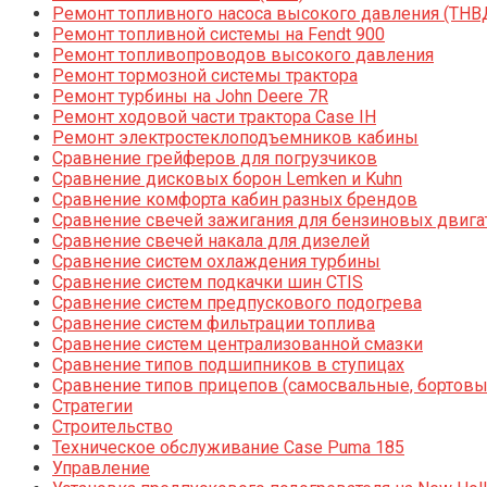
Ремонт топливного насоса высокого давления (ТНВ
Ремонт топливной системы на Fendt 900
Ремонт топливопроводов высокого давления
Ремонт тормозной системы трактора
Ремонт турбины на John Deere 7R
Ремонт ходовой части трактора Case IH
Ремонт электростеклоподъемников кабины
Сравнение грейферов для погрузчиков
Сравнение дисковых борон Lemken и Kuhn
Сравнение комфорта кабин разных брендов
Сравнение свечей зажигания для бензиновых двига
Сравнение свечей накала для дизелей
Сравнение систем охлаждения турбины
Сравнение систем подкачки шин CTIS
Сравнение систем предпускового подогрева
Сравнение систем фильтрации топлива
Сравнение систем централизованной смазки
Сравнение типов подшипников в ступицах
Сравнение типов прицепов (самосвальные, бортовы
Стратегии
Строительство
Техническое обслуживание Case Puma 185
Управление