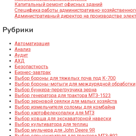
Капитальный ремонт офисных зданий
Специфика работы административно-хозяйственног
Административный директор на производстве элек
Рубрики
Автоматизация
Анализ
Аудит
АХД
Безопастность
Бизнес-завтрак
Выбор бороны для тяжелых почв под К-700
Выбор бороны-мотыги для междурядной обработки
Выбор бункера-перегрузчика зерна
Выбор генератора для трактора МТЗ-1523
Выбор зерновой сеялки для малых хозяйств
Выбор измельчителя соломы для комбайна
Выбор картофелекопалки для МТЗ
Выбор ковша для экскаваторной навески
Выбор культиватора для теплиц
Выбор мульчера для John Deere 9R
Выбор опрыскивателя для трактора МТЗ-892