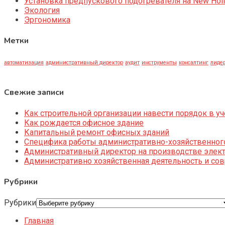
Установка предпускового подогревателя на New Holl
Экология
Эргономика
Метки
автоматизация
административный директор
аудит
инструменты
консалтинг
лидер
Свежие записи
Как строительной организации навести порядок в уч
Как рождается офисное здание
Капитальный ремонт офисных зданий
Специфика работы административно-хозяйственног
Административный директор на производстве элек
Административно хозяйственная деятельность и со
Рубрики
Рубрики
Главная