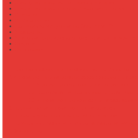
Сравнение типов подшипников в ступицах
Сравнение типов прицепов (самосвальные, бортовы
Стратегии
Строительство
Техническое обслуживание Case Puma 185
Управление
Установка предпускового подогревателя на New Holl
Экология
Эргономика
Текущие вызовы при производстве снеговых щеток 
Инновационные материалы: обзор современных раз
Углеродные композиты и углепластики
Высокоэластичные полимеры (Эластомеры
Инновационные композиты на базе армат
Преимущества инновационных материалов
Примеры успешных внедрений и статистика
Перспективы развития и новые направления исслед
Заключение