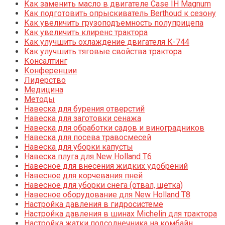
Как заменить масло в двигателе Case IH Magnum
Как подготовить опрыскиватель Berthoud к сезону
Как увеличить грузоподъемность полуприцепа
Как увеличить клиренс трактора
Как улучшить охлаждение двигателя К-744
Как улучшить тяговые свойства трактора
Консалтинг
Конференции
Лидерство
Медицина
Методы
Навеска для бурения отверстий
Навеска для заготовки сенажа
Навеска для обработки садов и виноградников
Навеска для посева травосмесей
Навеска для уборки капусты
Навеска плуга для New Holland T6
Навесное для внесения жидких удобрений
Навесное для корчевания пней
Навесное для уборки снега (отвал, щетка)
Навесное оборудование для New Holland T8
Настройка давления в гидросистеме
Настройка давления в шинах Michelin для трактора
Настройка жатки подсолнечника на комбайн