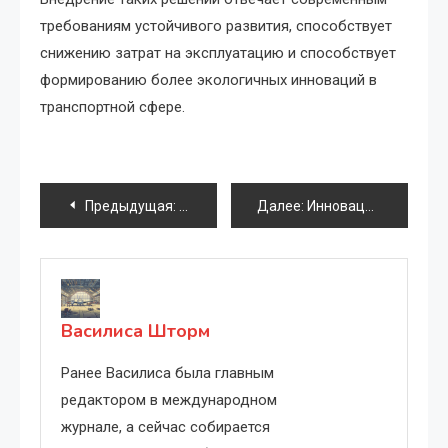
требованиям устойчивого развития, способствует
снижению затрат на эксплуатацию и способствует
формированию более экологичных инноваций в
транспортной сфере.
Навигация
Предыдущая:
Инновационные материалы и технологии 
Далее:
Инновационные материалы и технологии: как выбрать экологичный ковш для экскаватора.
по
записям
Василиса Шторм
Ранее Василиса была главным
редактором в международном
журнале, а сейчас собирается