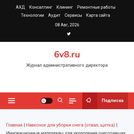
Перейти
АХД
Консалтинг
Клининг
Ремонтные работы
к
Технологии
Аудит
Сервисы
Карта сайта
содержимому
08 Авг, 2026
6v8.ru
Журнал административного директора
Подписка
Главная
|
Навесное для уборки снега (отвал, щетка)
|
Инновационные материалы для укрепления снеготаящих