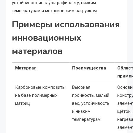
устойчивостью к ультрафиолету, низким
температурам и механическим нагрузкам.
Примеры использования
инновационных
материалов
Материал
Преимущества
Облас
приме
Карбоновые композиты
Высокая
Основн
на базе полимерных
прочность, малый
констр
матриц
вес, устойчивость
элемен
к низким
щёток,
температурам
нагрев
элемен