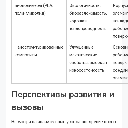
Биополимеры (PLА,
Экологичность,
Корпус
поли-гликолид)
биоразложимость,
элемен
хорошая
наклад
теплопроводность
рабочи
поверх
Наноструктурированные
Улучшенные
Основн
композиты
механические
рабочи
свойства, высокая
поверх
износостойкость
соедин
элемен
Перспективы развития и
вызовы
Несмотря на значительные успехи, внедрение новых