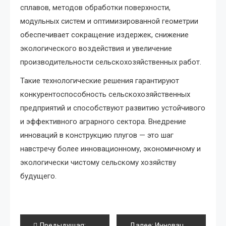
сплавов, методов обработки поверхности,
модульных систем и оптимизированной геометрии
обеспечивает сокращение издержек, снижение
экологического воздействия и увеличение
производительности сельскохозяйственных работ.
Такие технологические решения гарантируют
конкурентоспособность сельскохозяйственных
предприятий и способствуют развитию устойчивого
и эффективного аграрного сектора. Внедрение
инноваций в конструкцию плугов — это шаг
навстречу более инновационному, экономичному и
экологически чистому сельскому хозяйству
будущего.
Навигация
Предыдущая:
Инновационные конструкции навесных к
Далее:
Инновационные материалы и технологии: как они меняют выбор домкрата для трактора