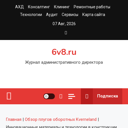
Перейти
АХД
Консалтинг
Клининг
Ремонтные работы
к
Технологии
Аудит
Сервисы
Карта сайта
содержимому
07 Авг, 2026
6v8.ru
Журнал административного директора
Подписка
Главная
|
Обзор плугов оборотных Kverneland
|
Инновационные материалы и технологии в конструкции