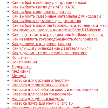
Как выбрать лебедку для трелевки леса
Как выбрать масло для МТЗ-80/82
Как выбрать сиденье оператора
Как выбрать смазочные материалы для ходовой
Как выбрать термостат для двигателя
Как выбрать фильтры (воздушный, топливный, мас
Как заменить масло в двигателе Case IH Magnum
Как подготовить опрыскиватель Berthoud к сезону
Как увеличить грузоподъемность полуприцепа
Как увеличить клиренс трактора
Как улучшить охлаждение двигателя К-744
Как улучшить тяговые свойства трактора
Консалтинг
Конференции
Лидерство
Медицина
Методы
Навеска для бурения отверстий
Навеска для заготовки сенажа
Навеска для обработки садов и виноградников
Навеска для посева травосмесей
Навеска для уборки капусты
Навеска плуга для New Holland T6
Навесное для внесения жидких удобрений