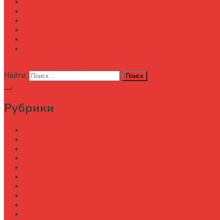
Автоматизация
Анализ
Технологии
Карта сайта
АХД
Конференции
кнопка режима сайта
Найти:
Рубрики
Автоматизация
Анализ
Аудит
АХД
Безопастность
Бизнес-завтрак
Выбор бороны для тяжелых почв под К-700
Выбор бороны-мотыги для междурядной обработки
Выбор бункера-перегрузчика зерна
Выбор генератора для трактора МТЗ-1523