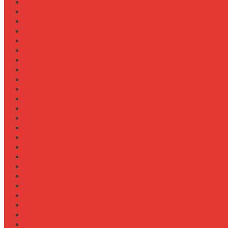
Навесное для внесения жидких удобрений
Навесное для корчевания пней
Навесное для уборки снега (отвал, щетка)
Навесное оборудование для New Holland T8
Настройка давления в гидросистеме
Настройка давления в шинах Michelin для трактора
Настройка жатки подсолнечника на комбайн
Настройка жатки рапса
Настройка оборотов ВОМ для косилки
Настройка работы задней навески
Настройка развала-схождения колес
Настройка ременных передач на пресс-подборщике
Настройка уровня масла в коробке передач
Обзор граблин-ворошилок Kuhn
Обзор зерновозов SAM
Обзор зернопогрузчиков
Обзор измельчителей ветвей
Обзор культиваторов для пропашки целины
Обзор культиваторов для рисовых чеков
Обзор опрыскивателей самоходных
Обзор плуга ПЛН 5-35 для К-744
Обзор плугов оборотных Kverneland
Обзор прикатывающих борон
Обзор прицепов для перевозки крупной техники