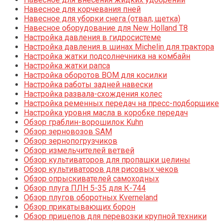
Навесное для корчевания пней
Навесное для уборки снега (отвал, щетка)
Навесное оборудование для New Holland T8
Настройка давления в гидросистеме
Настройка давления в шинах Michelin для трактора
Настройка жатки подсолнечника на комбайн
Настройка жатки рапса
Настройка оборотов ВОМ для косилки
Настройка работы задней навески
Настройка развала-схождения колес
Настройка ременных передач на пресс-подборщике
Настройка уровня масла в коробке передач
Обзор граблин-ворошилок Kuhn
Обзор зерновозов SAM
Обзор зернопогрузчиков
Обзор измельчителей ветвей
Обзор культиваторов для пропашки целины
Обзор культиваторов для рисовых чеков
Обзор опрыскивателей самоходных
Обзор плуга ПЛН 5-35 для К-744
Обзор плугов оборотных Kverneland
Обзор прикатывающих борон
Обзор прицепов для перевозки крупной техники