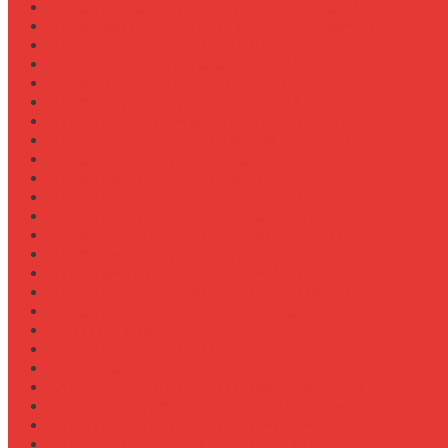
Выбор зерновой сеялки для малых хозяйств
Выбор измельчителя соломы для комбайна
Выбор картофелекопалки для МТЗ
Выбор ковша для экскаваторной навески
Выбор культиватора для теплиц
Выбор мульчера для John Deere 9R
Выбор опрыскивателя для трактора МТЗ-892
Выбор пресс-подборщика Claas для соломы
Выбор прицепа для трактора МТЗ-920
Выбор системы орошения полей
Выбор системы очистки зерна в комбайне
Выбор системы пожаротушения двигателя
Выбор тележки для перевозки техники
Выбор фаркопа для полуприцепа
Выбор фаркопа для трактора МТЗ
Выбор фрезы для обработки междурядий
Выбор фрезы для подготовки почвы
Документация
Закупки и поставщики
Инструменты
Как выбрать блокировку дифференциала
Как выбрать домкрат для полуприцепа
Как выбрать домкрат для трактора
Как выбрать домкратные подставки