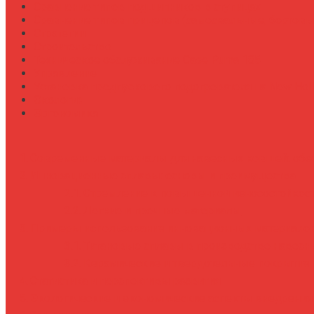
Сравнение типов подшипников в ступицах
Сравнение типов прицепов (самосвальные, бортовы
Стратегии
Строительство
Техническое обслуживание Case Puma 185
Управление
Установка предпускового подогревателя на New Holl
Экология
Эргономика
Современные материалы для навесных ковшей: обз
Инновационные сплавы: основы и преимущества
Стремление к повышенной износостойкос
Легкие и прочные материалы
Примеры использования инновационных материалов
Титановые сплавы в производстве навес
Керамические и твердотельные покрытия
Статистика и перспективы развития
Экологические и экономические аспекты внедрения