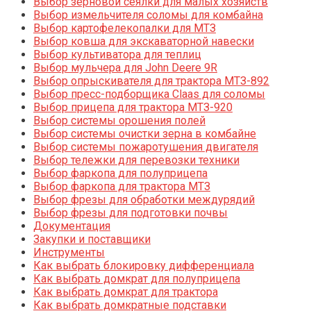
Выбор зерновой сеялки для малых хозяйств
Выбор измельчителя соломы для комбайна
Выбор картофелекопалки для МТЗ
Выбор ковша для экскаваторной навески
Выбор культиватора для теплиц
Выбор мульчера для John Deere 9R
Выбор опрыскивателя для трактора МТЗ-892
Выбор пресс-подборщика Claas для соломы
Выбор прицепа для трактора МТЗ-920
Выбор системы орошения полей
Выбор системы очистки зерна в комбайне
Выбор системы пожаротушения двигателя
Выбор тележки для перевозки техники
Выбор фаркопа для полуприцепа
Выбор фаркопа для трактора МТЗ
Выбор фрезы для обработки междурядий
Выбор фрезы для подготовки почвы
Документация
Закупки и поставщики
Инструменты
Как выбрать блокировку дифференциала
Как выбрать домкрат для полуприцепа
Как выбрать домкрат для трактора
Как выбрать домкратные подставки