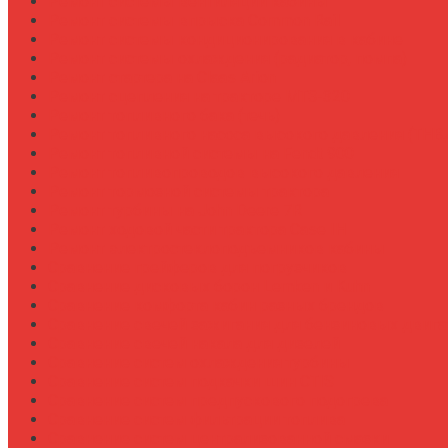
Ремонт системы вентиляции кабины
Ремонт системы впрыска Common Rail
Ремонт системы кондиционирования в кабине
Ремонт системы охлаждения (радиатор, помпа)
Ремонт стартера на Claas Arion
Ремонт сцепления на тракторе МТЗ-320
Ремонт топливного бака (течь)
Ремонт топливного насоса высокого давления (ТНВ
Ремонт топливной системы на Fendt 900
Ремонт топливопроводов высокого давления
Ремонт тормозной системы трактора
Ремонт турбины на John Deere 7R
Ремонт ходовой части трактора Case IH
Ремонт электростеклоподъемников кабины
Сравнение грейферов для погрузчиков
Сравнение дисковых борон Lemken и Kuhn
Сравнение комфорта кабин разных брендов
Сравнение свечей зажигания для бензиновых двига
Сравнение свечей накала для дизелей
Сравнение систем охлаждения турбины
Сравнение систем подкачки шин CTIS
Сравнение систем предпускового подогрева
Сравнение систем фильтрации топлива
Сравнение систем централизованной смазки