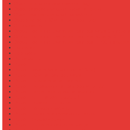
Обзор прицепов-самосвалов Fliegl
Обзор разбрасывателей песка на прицеп
Обзор разбрасывателей песка/соли
Оборотистость ВОМ на тракторе Fendt
Оптимизация
Особенности эксплуатации трактора Valtra S в холод
Особенности эксплуатации трактора Беларус 3522
Особенности эксплуатации трактора К-700 в зимний
Персонал
Процессы
Регламенты
Ремонт
Ремонт вала отбора мощности (ВОМ)
Ремонт ВОМ на тракторе Valtra T
Ремонт генератора на тракторе
Ремонт гидравлики на тракторе МТЗ-1221
Ремонт гидроцилиндров на навеске
Ремонт КПП на John Deere 8R
Ремонт педали сцепления
Ремонт подвески кабины
Ремонт редуктора ходоуменьшителя
Ремонт рулевой рейки
Ремонт сенсоров давления масла