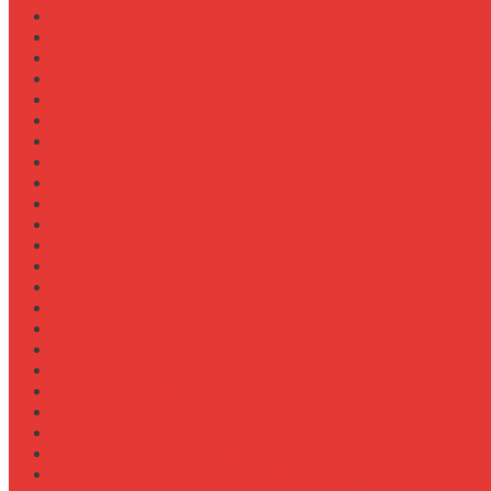
Как выбрать лебедку для трелевки леса
Как выбрать масло для МТЗ-80/82
Как выбрать сиденье оператора
Как выбрать смазочные материалы для ходовой
Как выбрать термостат для двигателя
Как выбрать фильтры (воздушный, топливный, мас
Как заменить масло в двигателе Case IH Magnum
Как подготовить опрыскиватель Berthoud к сезону
Как увеличить грузоподъемность полуприцепа
Как увеличить клиренс трактора
Как улучшить охлаждение двигателя К-744
Как улучшить тяговые свойства трактора
Консалтинг
Конференции
Лидерство
Медицина
Методы
Навеска для бурения отверстий
Навеска для заготовки сенажа
Навеска для обработки садов и виноградников
Навеска для посева травосмесей
Навеска для уборки капусты
Навеска плуга для New Holland T6