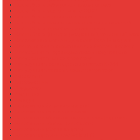
Как выбрать лебедку для трелевки леса
Как выбрать масло для МТЗ-80/82
Как выбрать сиденье оператора
Как выбрать смазочные материалы для ходовой
Как выбрать термостат для двигателя
Как выбрать фильтры (воздушный, топливный, мас
Как заменить масло в двигателе Case IH Magnum
Как подготовить опрыскиватель Berthoud к сезону
Как увеличить грузоподъемность полуприцепа
Как увеличить клиренс трактора
Как улучшить охлаждение двигателя К-744
Как улучшить тяговые свойства трактора
Консалтинг
Конференции
Лидерство
Медицина
Методы
Навеска для бурения отверстий
Навеска для заготовки сенажа
Навеска для обработки садов и виноградников
Навеска для посева травосмесей
Навеска для уборки капусты
Навеска плуга для New Holland T6