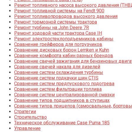
Ремонт топливного насоса высокого давления (ТНВ
Ремонт топливной системы на Fendt 900
Ремонт топливопроводов высокого давления
Ремонт тормозной системы трактора
Ремонт турбины на John Deere 7R
Ремонт ходовой части трактора Case IH
Ремонт электростеклоподъемников кабины
Сравнение грейферов для погрузчиков
Сравнение дисковых борон Lemken и Kuhn
Сравнение комфорта кабин разных брендов
Сравнение свечей зажигания для бензиновых двига
Сравнение свечей накала для дизелей
Сравнение систем охлаждения турбины
Сравнение систем подкачки шин CTIS
Сравнение систем предпускового подогрева
Сравнение систем фильтрации топлива
Сравнение систем централизованной смазки
Сравнение типов подшипников в ступицах
Сравнение типов прицепов (самосвальные, бортовы
Стратегии
Строительство
Техническое обслуживание Case Puma 185
Управление