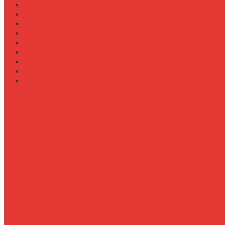
Сравнение типов подшипников в ступицах
Сравнение типов прицепов (самосвальные, бортовы
Стратегии
Строительство
Техническое обслуживание Case Puma 185
Управление
Установка предпускового подогревателя на New Holl
Экология
Эргономика
Современные направления в создании фильтров топ
Эффективность инновационных материалов в фильт
Повышенная фильтрационная способность
Устойчивость к химическим воздействиям
Экологическая безопасность инновационных матери
Биосовместимость и снижение использов
Обеспечение переработки и утилизации
Долговечность и надежность современных фильтро
Механическая устойчивость и износостойк