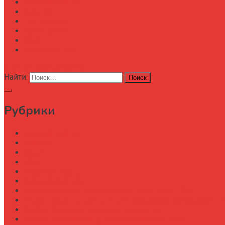
Автоматизация
Анализ
Технологии
Карта сайта
АХД
Конференции
кнопка режима сайта
Найти:
Рубрики
Автоматизация
Анализ
Аудит
АХД
Безопастность
Бизнес-завтрак
Выбор бороны для тяжелых почв под К-700
Выбор бороны-мотыги для междурядной обработки
Выбор бункера-перегрузчика зерна
Выбор генератора для трактора МТЗ-1523