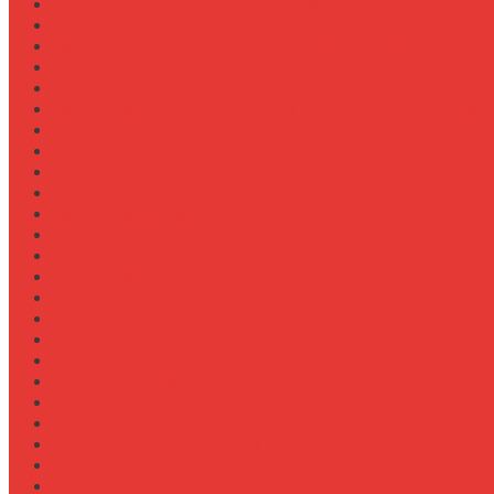
Навесное для внесения жидких удобрений
Навесное для корчевания пней
Навесное для уборки снега (отвал, щетка)
Навесное оборудование для New Holland T8
Настройка давления в гидросистеме
Настройка давления в шинах Michelin для трактора
Настройка жатки подсолнечника на комбайн
Настройка жатки рапса
Настройка оборотов ВОМ для косилки
Настройка работы задней навески
Настройка развала-схождения колес
Настройка ременных передач на пресс-подборщике
Настройка уровня масла в коробке передач
Обзор граблин-ворошилок Kuhn
Обзор зерновозов SAM
Обзор зернопогрузчиков
Обзор измельчителей ветвей
Обзор культиваторов для пропашки целины
Обзор культиваторов для рисовых чеков
Обзор опрыскивателей самоходных
Обзор плуга ПЛН 5-35 для К-744
Обзор плугов оборотных Kverneland
Обзор прикатывающих борон
Обзор прицепов для перевозки крупной техники