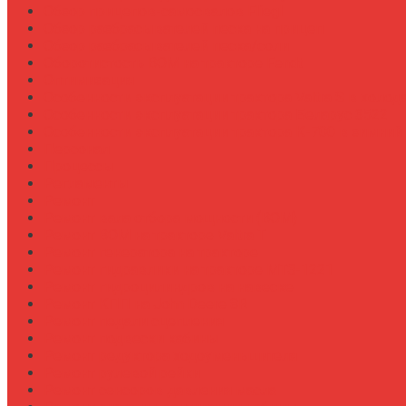
Обзор прицепов-самосвалов Fliegl
Обзор разбрасывателей песка на прицеп
Обзор разбрасывателей песка/соли
Оборотистость ВОМ на тракторе Fendt
Оптимизация
Особенности эксплуатации трактора Valtra S в холод
Особенности эксплуатации трактора Беларус 3522
Особенности эксплуатации трактора К-700 в зимний
Персонал
Процессы
Регламенты
Ремонт
Ремонт вала отбора мощности (ВОМ)
Ремонт ВОМ на тракторе Valtra T
Ремонт генератора на тракторе
Ремонт гидравлики на тракторе МТЗ-1221
Ремонт гидроцилиндров на навеске
Ремонт КПП на John Deere 8R
Ремонт педали сцепления
Ремонт подвески кабины
Ремонт редуктора ходоуменьшителя
Ремонт рулевой рейки
Ремонт сенсоров давления масла