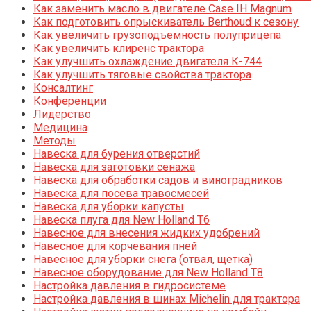
Как заменить масло в двигателе Case IH Magnum
Как подготовить опрыскиватель Berthoud к сезону
Как увеличить грузоподъемность полуприцепа
Как увеличить клиренс трактора
Как улучшить охлаждение двигателя К-744
Как улучшить тяговые свойства трактора
Консалтинг
Конференции
Лидерство
Медицина
Методы
Навеска для бурения отверстий
Навеска для заготовки сенажа
Навеска для обработки садов и виноградников
Навеска для посева травосмесей
Навеска для уборки капусты
Навеска плуга для New Holland T6
Навесное для внесения жидких удобрений
Навесное для корчевания пней
Навесное для уборки снега (отвал, щетка)
Навесное оборудование для New Holland T8
Настройка давления в гидросистеме
Настройка давления в шинах Michelin для трактора