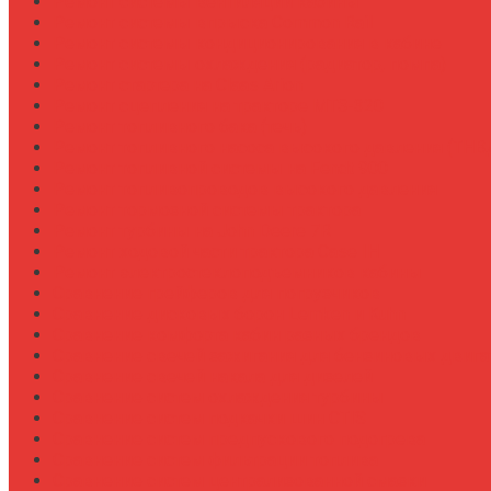
Ремонт системы вентиляции кабины
Ремонт системы впрыска Common Rail
Ремонт системы кондиционирования в кабине
Ремонт системы охлаждения (радиатор, помпа)
Ремонт стартера на Claas Arion
Ремонт сцепления на тракторе МТЗ-320
Ремонт топливного бака (течь)
Ремонт топливного насоса высокого давления (ТНВ
Ремонт топливной системы на Fendt 900
Ремонт топливопроводов высокого давления
Ремонт тормозной системы трактора
Ремонт турбины на John Deere 7R
Ремонт ходовой части трактора Case IH
Ремонт электростеклоподъемников кабины
Сравнение грейферов для погрузчиков
Сравнение дисковых борон Lemken и Kuhn
Сравнение комфорта кабин разных брендов
Сравнение свечей зажигания для бензиновых двига
Сравнение свечей накала для дизелей
Сравнение систем охлаждения турбины
Сравнение систем подкачки шин CTIS
Сравнение систем предпускового подогрева
Сравнение систем фильтрации топлива
Сравнение систем централизованной смазки