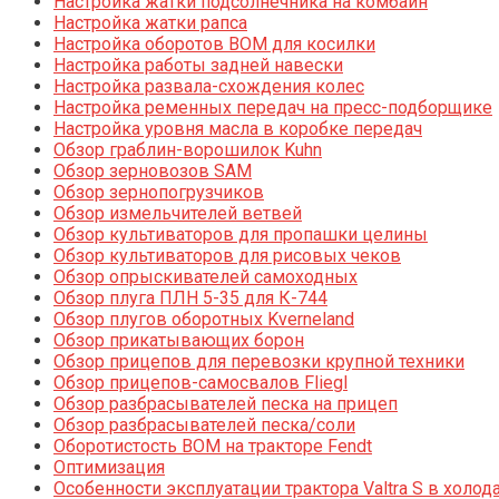
Настройка жатки подсолнечника на комбайн
Настройка жатки рапса
Настройка оборотов ВОМ для косилки
Настройка работы задней навески
Настройка развала-схождения колес
Настройка ременных передач на пресс-подборщике
Настройка уровня масла в коробке передач
Обзор граблин-ворошилок Kuhn
Обзор зерновозов SAM
Обзор зернопогрузчиков
Обзор измельчителей ветвей
Обзор культиваторов для пропашки целины
Обзор культиваторов для рисовых чеков
Обзор опрыскивателей самоходных
Обзор плуга ПЛН 5-35 для К-744
Обзор плугов оборотных Kverneland
Обзор прикатывающих борон
Обзор прицепов для перевозки крупной техники
Обзор прицепов-самосвалов Fliegl
Обзор разбрасывателей песка на прицеп
Обзор разбрасывателей песка/соли
Оборотистость ВОМ на тракторе Fendt
Оптимизация
Особенности эксплуатации трактора Valtra S в холод