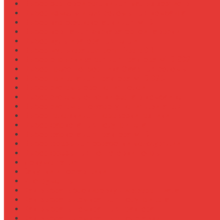
Выбор зерновой сеялки для малых хозяйств
Выбор измельчителя соломы для комбайна
Выбор картофелекопалки для МТЗ
Выбор ковша для экскаваторной навески
Выбор культиватора для теплиц
Выбор мульчера для John Deere 9R
Выбор опрыскивателя для трактора МТЗ-892
Выбор пресс-подборщика Claas для соломы
Выбор прицепа для трактора МТЗ-920
Выбор системы орошения полей
Выбор системы очистки зерна в комбайне
Выбор системы пожаротушения двигателя
Выбор тележки для перевозки техники
Выбор фаркопа для полуприцепа
Выбор фаркопа для трактора МТЗ
Выбор фрезы для обработки междурядий
Выбор фрезы для подготовки почвы
Документация
Закупки и поставщики
Инструменты
Как выбрать блокировку дифференциала
Как выбрать домкрат для полуприцепа
Как выбрать домкрат для трактора
Как выбрать домкратные подставки