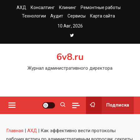
Перейти
АХД
Консалтинг
Клининг
Ремонтные работы
к
Технологии
Аудит
Сервисы
Карта сайта
содержимому
10 Авг, 2026
6v8.ru
Журнал административного директора
Подписка
Главная
|
АХД
|
Как эффективно вести протоколы
рабочих встреч по административным вопросам: секреты