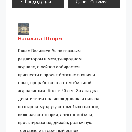
Навигация
Предыдущая:
Как сохранить секретность и сделать 
Далее:
Оптимизируйте энергоэффективность: модернизация освещения, ОВК и оборудования
по
записям
Василиса Шторм
Ранее Василиса была главным
редактором в международном
журнале, а сейчас собирается
привнести в проект богатые знания и
опыт, проработав в автомобильной
журналистике более 20 лет. За эти два
десятилетия она исследовала и писала
по широкому кругу автомобильных тем,
включая автопарки, электромобили,
проектирование, дизайн, розничную
торговлю и вторичный рынок.