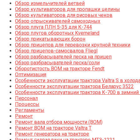
Обзор измельчителей ветвей
Обзор культиваторов для пропашки целины
Обзор культиваторов для рисовых чеков
Обзор опрыскивателей самоходных
Обзор плуга ПЛН 5-35 для К-744
Обзор плугов оборотных Kverneland
Обзор прикатывающих борон
Обзор прицепов для перевозки крупной техники
Обзор прицепов-самосвалов Fliegl
Обзор разбрасывателей песка на прицеп
Обзор разбрасывателей песка/соли
Оборотистость ВОМ на тракторе Fendt
Оптимизация
Особенности эксплуатации трактора Valtra S в холод
Особенности эксплуатации трактора Беларус 3522
Особенности эксплуатации трактора К-700 в зимний
Персонал
Процессы
Регламенты
Ремонт
Ремонт вала отбора мощности (ВОМ)
Ремонт ВОМ на тракторе Valtra T
Ремонт генератора на тракторе
Ремонт гидравлики на тракторе МТЗ-1221