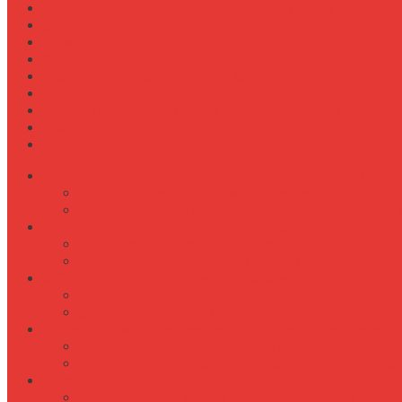
Сравнение типов подшипников в ступицах
Сравнение типов прицепов (самосвальные, бортовы
Стратегии
Строительство
Техническое обслуживание Case Puma 185
Управление
Установка предпускового подогревателя на New Holl
Экология
Эргономика
Почему стоит выбрать профессиональную охран
Комплексный подход к безопасности
Преимущества сотрудничества с охранной
Как правильно выбрать охранную компанию
Основные этапы выбора
Таблица сравнения охранных компаний
Основные услуги охранных компаний
Виды охранных услуг
Особенности технического оснащения
Правильная организация сотрудничества с охранн
Советы по взаимодействию
Типичные ошибки при работе с охранной к
Заключение
Какие основные критерии выбора охранно