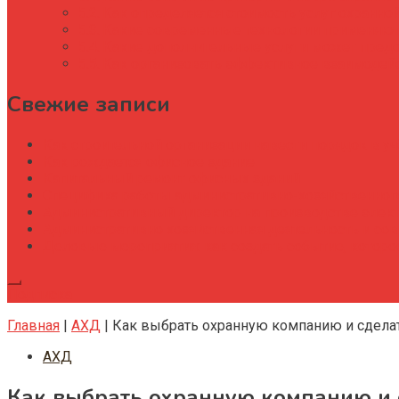
Как определяется стоимость услуг охранно
Какие современные технологии применяютс
Какие дополнительные услуги может предо
Как организовать эффективное взаимодей
Свежие записи
Как строительной организации навести порядок в уч
Как рождается офисное здание
Капитальный ремонт офисных зданий
Специфика работы административно-хозяйственног
Административный директор на производстве элек
Административно хозяйственная деятельность и со
Деловые мероприятия: как создать событие, котор
Подписка
Главная
|
АХД
|
Как выбрать охранную компанию и сдела
АХД
Как выбрать охранную компанию и 