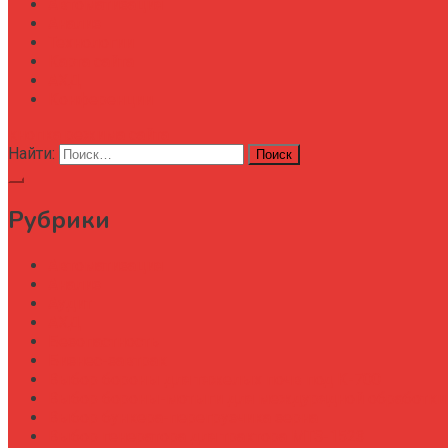
Автоматизация
Анализ
Технологии
Карта сайта
АХД
Конференции
кнопка режима сайта
Найти:
Рубрики
Автоматизация
Анализ
Аудит
АХД
Безопастность
Бизнес-завтрак
Выбор бороны для тяжелых почв под К-700
Выбор бороны-мотыги для междурядной обработки
Выбор бункера-перегрузчика зерна
Выбор генератора для трактора МТЗ-1523