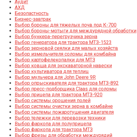
Аудит
АХД
Безопастность
Бизнес-завтрак
Выбор бороны для тяжелых почв под К-700
Выбор бороны-мотыги для междурядной обработки
Выбор бункера-перегрузчика зерна
Выбор генератора для трактора МТЗ-1523
Выбор зерновой сеялки для малых хозяйств
Выбор измельчителя соломы для комбайна
Выбор картофелекопалки для МТЗ
Выбор ковша для экскаваторной навески
Выбор культиватора для теплиц
Выбор мульчера для John Deere 9R
Выбор опрыскивателя для трактора МТЗ-892
Выбор пресс-подборщика Claas для соломы
Выбор прицепа для трактора МТЗ-920
Выбор системы орошения полей
Выбор системы очистки зерна в комбайне
Выбор системы пожаротушения двигателя
Выбор тележки для перевозки техники
Выбор фаркопа для полуприцепа
Выбор фаркопа для трактора МТЗ
Выбор фрезы для обработки междурядий