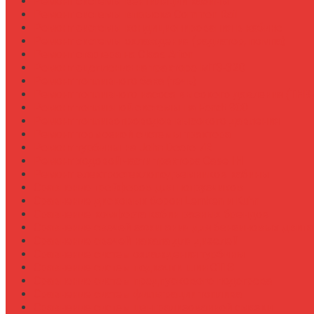
Ремонт системы вентиляции кабины
Ремонт системы впрыска Common Rail
Ремонт системы кондиционирования в кабине
Ремонт системы охлаждения (радиатор, помпа)
Ремонт стартера на Claas Arion
Ремонт сцепления на тракторе МТЗ-320
Ремонт топливного бака (течь)
Ремонт топливного насоса высокого давления (ТНВ
Ремонт топливной системы на Fendt 900
Ремонт топливопроводов высокого давления
Ремонт тормозной системы трактора
Ремонт турбины на John Deere 7R
Ремонт ходовой части трактора Case IH
Ремонт электростеклоподъемников кабины
Сравнение грейферов для погрузчиков
Сравнение дисковых борон Lemken и Kuhn
Сравнение комфорта кабин разных брендов
Сравнение свечей зажигания для бензиновых двига
Сравнение свечей накала для дизелей
Сравнение систем охлаждения турбины
Сравнение систем подкачки шин CTIS
Сравнение систем предпускового подогрева
Сравнение систем фильтрации топлива
Сравнение систем централизованной смазки