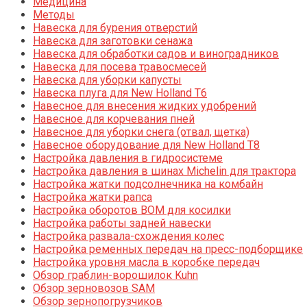
Медицина
Методы
Навеска для бурения отверстий
Навеска для заготовки сенажа
Навеска для обработки садов и виноградников
Навеска для посева травосмесей
Навеска для уборки капусты
Навеска плуга для New Holland T6
Навесное для внесения жидких удобрений
Навесное для корчевания пней
Навесное для уборки снега (отвал, щетка)
Навесное оборудование для New Holland T8
Настройка давления в гидросистеме
Настройка давления в шинах Michelin для трактора
Настройка жатки подсолнечника на комбайн
Настройка жатки рапса
Настройка оборотов ВОМ для косилки
Настройка работы задней навески
Настройка развала-схождения колес
Настройка ременных передач на пресс-подборщике
Настройка уровня масла в коробке передач
Обзор граблин-ворошилок Kuhn
Обзор зерновозов SAM
Обзор зернопогрузчиков