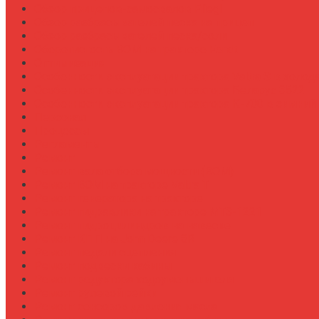
Обзор прицепов-самосвалов Fliegl
Обзор разбрасывателей песка на прицеп
Обзор разбрасывателей песка/соли
Оборотистость ВОМ на тракторе Fendt
Оптимизация
Особенности эксплуатации трактора Valtra S в холод
Особенности эксплуатации трактора Беларус 3522
Особенности эксплуатации трактора К-700 в зимний
Персонал
Процессы
Регламенты
Ремонт
Ремонт вала отбора мощности (ВОМ)
Ремонт ВОМ на тракторе Valtra T
Ремонт генератора на тракторе
Ремонт гидравлики на тракторе МТЗ-1221
Ремонт гидроцилиндров на навеске
Ремонт КПП на John Deere 8R
Ремонт педали сцепления
Ремонт подвески кабины
Ремонт редуктора ходоуменьшителя
Ремонт рулевой рейки
Ремонт сенсоров давления масла