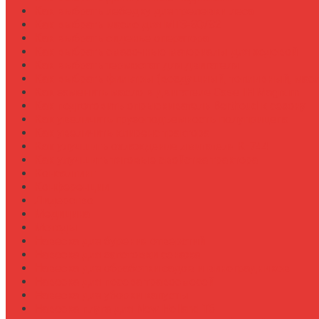
Как выбрать лебедку для трелевки леса
Как выбрать масло для МТЗ-80/82
Как выбрать сиденье оператора
Как выбрать смазочные материалы для ходовой
Как выбрать термостат для двигателя
Как выбрать фильтры (воздушный, топливный, мас
Как заменить масло в двигателе Case IH Magnum
Как подготовить опрыскиватель Berthoud к сезону
Как увеличить грузоподъемность полуприцепа
Как увеличить клиренс трактора
Как улучшить охлаждение двигателя К-744
Как улучшить тяговые свойства трактора
Консалтинг
Конференции
Лидерство
Медицина
Методы
Навеска для бурения отверстий
Навеска для заготовки сенажа
Навеска для обработки садов и виноградников
Навеска для посева травосмесей
Навеска для уборки капусты
Навеска плуга для New Holland T6