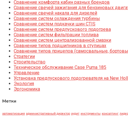
Сравнение комфорта кабин разных брендов
Сравнение свечей зажигания для бензиновых двига
Сравнение свечей накала для дизелей
Сравнение систем охлаждения турбины
Сравнение систем подкачки шин CTIS
Сравнение систем предпускового подогрева
Сравнение систем фильтрации топлива
Сравнение систем централизованной смазки
Сравнение типов подшипников в ступицах
Сравнение типов прицепов (самосвальные, бортовы
Стратегии
Строительство
Техническое обслуживание Case Puma 185
Управление
Установка предпускового подогревателя на New Holl
Экология
Эргономика
Метки
автоматизация
административный директор
аудит
инструменты
консалтинг
лидер