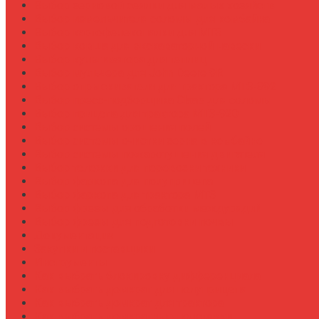
Выбор зерновой сеялки для малых хозяйств
Выбор измельчителя соломы для комбайна
Выбор картофелекопалки для МТЗ
Выбор ковша для экскаваторной навески
Выбор культиватора для теплиц
Выбор мульчера для John Deere 9R
Выбор опрыскивателя для трактора МТЗ-892
Выбор пресс-подборщика Claas для соломы
Выбор прицепа для трактора МТЗ-920
Выбор системы орошения полей
Выбор системы очистки зерна в комбайне
Выбор системы пожаротушения двигателя
Выбор тележки для перевозки техники
Выбор фаркопа для полуприцепа
Выбор фаркопа для трактора МТЗ
Выбор фрезы для обработки междурядий
Выбор фрезы для подготовки почвы
Документация
Закупки и поставщики
Инструменты
Как выбрать блокировку дифференциала
Как выбрать домкрат для полуприцепа
Как выбрать домкрат для трактора
Как выбрать домкратные подставки