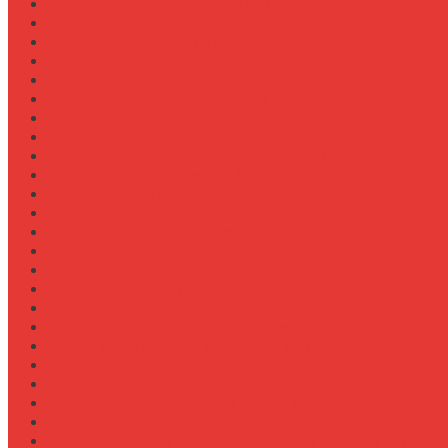
Навесное для внесения жидких удобрений
Навесное для корчевания пней
Навесное для уборки снега (отвал, щетка)
Навесное оборудование для New Holland T8
Настройка давления в гидросистеме
Настройка давления в шинах Michelin для трактора
Настройка жатки подсолнечника на комбайн
Настройка жатки рапса
Настройка оборотов ВОМ для косилки
Настройка работы задней навески
Настройка развала-схождения колес
Настройка ременных передач на пресс-подборщике
Настройка уровня масла в коробке передач
Обзор граблин-ворошилок Kuhn
Обзор зерновозов SAM
Обзор зернопогрузчиков
Обзор измельчителей ветвей
Обзор культиваторов для пропашки целины
Обзор культиваторов для рисовых чеков
Обзор опрыскивателей самоходных
Обзор плуга ПЛН 5-35 для К-744
Обзор плугов оборотных Kverneland
Обзор прикатывающих борон
Обзор прицепов для перевозки крупной техники