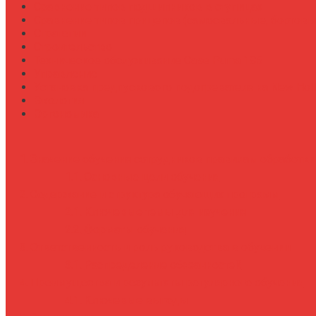
Сравнение типов подшипников в ступицах
Сравнение типов прицепов (самосвальные, бортовы
Стратегии
Строительство
Техническое обслуживание Case Puma 185
Управление
Установка предпускового подогревателя на New Holl
Экология
Эргономика
Значение обучения сотрудников правилам обработк
Основные цели обучения
Содержание и структура обучающих программ
Ключевые темы для изучения
Форматы обучения
Ответственность и роль руководства в обучении
Распределение обязанностей
Преимущества и результаты регулярного обучения
Ключевые выгоды