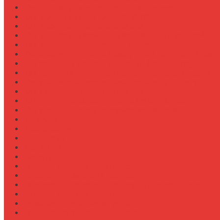
Как выбрать лебедку для трелевки леса
Как выбрать масло для МТЗ-80/82
Как выбрать сиденье оператора
Как выбрать смазочные материалы для ходовой
Как выбрать термостат для двигателя
Как выбрать фильтры (воздушный, топливный, мас
Как заменить масло в двигателе Case IH Magnum
Как подготовить опрыскиватель Berthoud к сезону
Как увеличить грузоподъемность полуприцепа
Как увеличить клиренс трактора
Как улучшить охлаждение двигателя К-744
Как улучшить тяговые свойства трактора
Консалтинг
Конференции
Лидерство
Медицина
Методы
Навеска для бурения отверстий
Навеска для заготовки сенажа
Навеска для обработки садов и виноградников
Навеска для посева травосмесей
Навеска для уборки капусты
Навеска плуга для New Holland T6