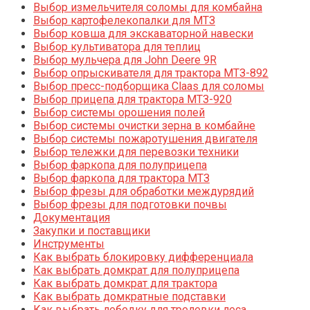
Выбор измельчителя соломы для комбайна
Выбор картофелекопалки для МТЗ
Выбор ковша для экскаваторной навески
Выбор культиватора для теплиц
Выбор мульчера для John Deere 9R
Выбор опрыскивателя для трактора МТЗ-892
Выбор пресс-подборщика Claas для соломы
Выбор прицепа для трактора МТЗ-920
Выбор системы орошения полей
Выбор системы очистки зерна в комбайне
Выбор системы пожаротушения двигателя
Выбор тележки для перевозки техники
Выбор фаркопа для полуприцепа
Выбор фаркопа для трактора МТЗ
Выбор фрезы для обработки междурядий
Выбор фрезы для подготовки почвы
Документация
Закупки и поставщики
Инструменты
Как выбрать блокировку дифференциала
Как выбрать домкрат для полуприцепа
Как выбрать домкрат для трактора
Как выбрать домкратные подставки
Как выбрать лебедку для трелевки леса