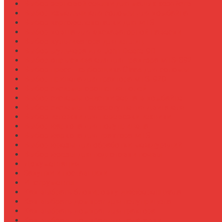
Выбор зерновой сеялки для малых хозяйств
Выбор измельчителя соломы для комбайна
Выбор картофелекопалки для МТЗ
Выбор ковша для экскаваторной навески
Выбор культиватора для теплиц
Выбор мульчера для John Deere 9R
Выбор опрыскивателя для трактора МТЗ-892
Выбор пресс-подборщика Claas для соломы
Выбор прицепа для трактора МТЗ-920
Выбор системы орошения полей
Выбор системы очистки зерна в комбайне
Выбор системы пожаротушения двигателя
Выбор тележки для перевозки техники
Выбор фаркопа для полуприцепа
Выбор фаркопа для трактора МТЗ
Выбор фрезы для обработки междурядий
Выбор фрезы для подготовки почвы
Документация
Закупки и поставщики
Инструменты
Как выбрать блокировку дифференциала
Как выбрать домкрат для полуприцепа
Как выбрать домкрат для трактора
Как выбрать домкратные подставки