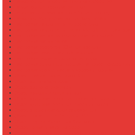
Навесное для внесения жидких удобрений
Навесное для корчевания пней
Навесное для уборки снега (отвал, щетка)
Навесное оборудование для New Holland T8
Настройка давления в гидросистеме
Настройка давления в шинах Michelin для трактора
Настройка жатки подсолнечника на комбайн
Настройка жатки рапса
Настройка оборотов ВОМ для косилки
Настройка работы задней навески
Настройка развала-схождения колес
Настройка ременных передач на пресс-подборщике
Настройка уровня масла в коробке передач
Обзор граблин-ворошилок Kuhn
Обзор зерновозов SAM
Обзор зернопогрузчиков
Обзор измельчителей ветвей
Обзор культиваторов для пропашки целины
Обзор культиваторов для рисовых чеков
Обзор опрыскивателей самоходных
Обзор плуга ПЛН 5-35 для К-744
Обзор плугов оборотных Kverneland
Обзор прикатывающих борон
Обзор прицепов для перевозки крупной техники