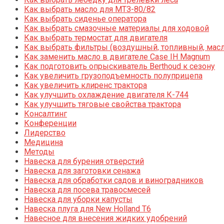
Как выбрать масло для МТЗ-80/82
Как выбрать сиденье оператора
Как выбрать смазочные материалы для ходовой
Как выбрать термостат для двигателя
Как выбрать фильтры (воздушный, топливный, мас
Как заменить масло в двигателе Case IH Magnum
Как подготовить опрыскиватель Berthoud к сезону
Как увеличить грузоподъемность полуприцепа
Как увеличить клиренс трактора
Как улучшить охлаждение двигателя К-744
Как улучшить тяговые свойства трактора
Консалтинг
Конференции
Лидерство
Медицина
Методы
Навеска для бурения отверстий
Навеска для заготовки сенажа
Навеска для обработки садов и виноградников
Навеска для посева травосмесей
Навеска для уборки капусты
Навеска плуга для New Holland T6
Навесное для внесения жидких удобрений