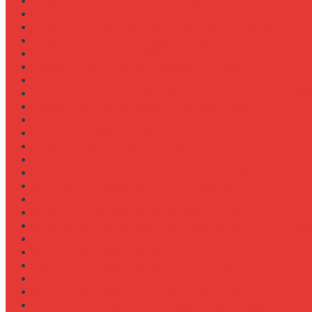
Ремонт системы вентиляции кабины
Ремонт системы впрыска Common Rail
Ремонт системы кондиционирования в кабине
Ремонт системы охлаждения (радиатор, помпа)
Ремонт стартера на Claas Arion
Ремонт сцепления на тракторе МТЗ-320
Ремонт топливного бака (течь)
Ремонт топливного насоса высокого давления (ТНВ
Ремонт топливной системы на Fendt 900
Ремонт топливопроводов высокого давления
Ремонт тормозной системы трактора
Ремонт турбины на John Deere 7R
Ремонт ходовой части трактора Case IH
Ремонт электростеклоподъемников кабины
Сравнение грейферов для погрузчиков
Сравнение дисковых борон Lemken и Kuhn
Сравнение комфорта кабин разных брендов
Сравнение свечей зажигания для бензиновых двига
Сравнение свечей накала для дизелей
Сравнение систем охлаждения турбины
Сравнение систем подкачки шин CTIS
Сравнение систем предпускового подогрева
Сравнение систем фильтрации топлива
Сравнение систем централизованной смазки