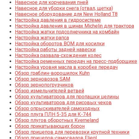
Навесное для корчевания пней
Навесное для уборки снега (отвал, щетка)
Навесное оборудование для New Holland T8
Настройка давления в гидросистеме
Настройка давления в шинах Michelin для трактора
Настройка жатки подсолнечника на комбайн
Настройка жатки рапса
Настройка оборотов ВОМ для косилки
Настройка работы задней навески
Настройка развала-схождения колес
Настройка ременных передач на пресс-подборщике
Настройка уровня масла в коробке передач
Обзор граблин-ворошилок Kuhn
Обзор зерновозов SAM
Обзор зернопогрузчиков
Обзор измельчителей ветвей
Обзор культиваторов для пропашки целины
Обзор культиваторов для рисовых чеков
Обзор опрыскивателей самоходных
Обзор плуга ПЛН 5-35 для К-744
Обзор плугов оборотных Kverneland
Обзор прикатывающих борон
Обзор прицепов для перевозки крупной техники
Обзор прицепов-самосвалов Fliegl