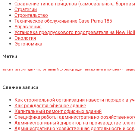
Сравнение типов прицепов (самосвальные, бортовы
Стратегии
Строительство
Техническое обслуживание Case Puma 185
Управление
Установка предпускового подогревателя на New Holl
Экология
Эргономика
Метки
автоматизация
административный директор
аудит
инструменты
консалтинг
лидер
Свежие записи
Как строительной организации навести порядок в уч
Как рождается офисное здание
Капитальный ремонт офисных зданий
Специфика работы административно-хозяйственног
Административный директор на производстве элек
Административно хозяйственная деятельность и со