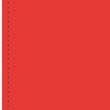
Обзор прицепов-самосвалов Fliegl
Обзор разбрасывателей песка на прицеп
Обзор разбрасывателей песка/соли
Оборотистость ВОМ на тракторе Fendt
Оптимизация
Особенности эксплуатации трактора Valtra S в холод
Особенности эксплуатации трактора Беларус 3522
Особенности эксплуатации трактора К-700 в зимний
Персонал
Процессы
Регламенты
Ремонт
Ремонт вала отбора мощности (ВОМ)
Ремонт ВОМ на тракторе Valtra T
Ремонт генератора на тракторе
Ремонт гидравлики на тракторе МТЗ-1221
Ремонт гидроцилиндров на навеске
Ремонт КПП на John Deere 8R
Ремонт педали сцепления
Ремонт подвески кабины
Ремонт редуктора ходоуменьшителя
Ремонт рулевой рейки
Ремонт сенсоров давления масла