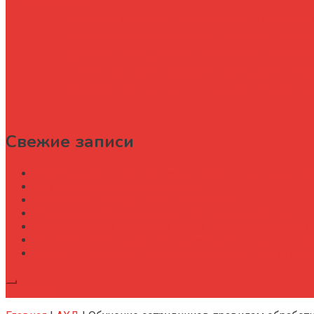
Заключение
Какие ключевые темы следует включать в
Как часто рекомендуется проводить обуче
Какие методы обучения наиболее эффекти
Как оценивать эффективность обучения с
Какие санкции могут применяться к сотру
Свежие записи
Как строительной организации навести порядок в уч
Как рождается офисное здание
Капитальный ремонт офисных зданий
Специфика работы административно-хозяйственног
Административный директор на производстве элек
Административно хозяйственная деятельность и со
Деловые мероприятия: как создать событие, котор
Подписка