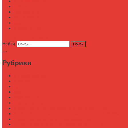
Автоматизация
Анализ
Технологии
Карта сайта
АХД
Конференции
кнопка режима сайта
Найти:
Рубрики
Автоматизация
Анализ
Аудит
АХД
Безопастность
Бизнес-завтрак
Выбор бороны для тяжелых почв под К-700
Выбор бороны-мотыги для междурядной обработки
Выбор бункера-перегрузчика зерна
Выбор генератора для трактора МТЗ-1523