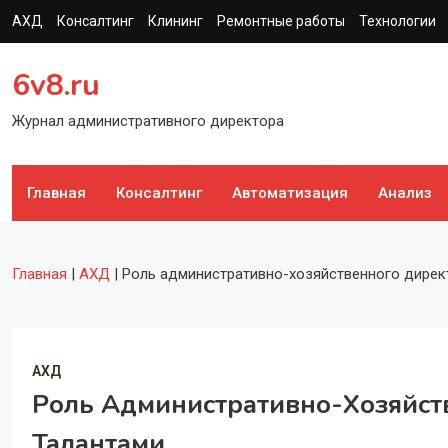
Перейти
АХД
Консалтинг
Клининг
Ремонтные работы
Технологии
к
содержимому
6v8.ru
Журнал административного директора
Главная
Консалтинг
Автоматизация
Анализ
Главная
|
АХД
|
Роль административно-хозяйственного директ
АХД
Роль Административно-Хозяйст
Талантами