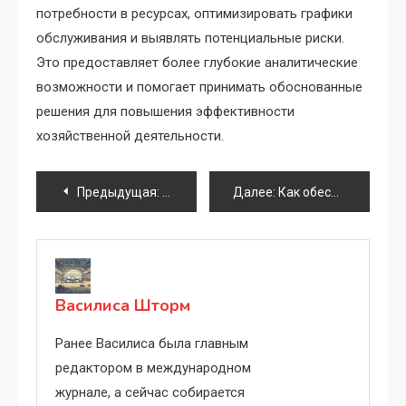
потребности в ресурсах, оптимизировать графики
обслуживания и выявлять потенциальные риски.
Это предоставляет более глубокие аналитические
возможности и помогает принимать обоснованные
решения для повышения эффективности
хозяйственной деятельности.
Навигация
Предыдущая:
Как избежать сбоев в работе: секреты 
Далее:
Как обеспечить реальный контроль за стандартами энергоэффективности: лучшие практики и ключевые вызовы
по
записям
Василиса Шторм
Ранее Василиса была главным
редактором в международном
журнале, а сейчас собирается