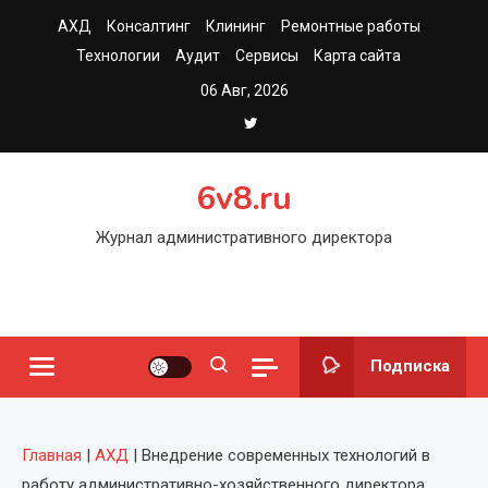
Перейти
АХД
Консалтинг
Клининг
Ремонтные работы
к
Технологии
Аудит
Сервисы
Карта сайта
содержимому
06 Авг, 2026
6v8.ru
Журнал административного директора
Подписка
Главная
|
АХД
|
Внедрение современных технологий в
работу административно-хозяйственного директора