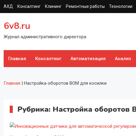
Перейти
АХД
Консалтинг
Клининг
Ремонтные работы
Технологии
к
содержимому
6v8.ru
Журнал административного директора
Главная
Консалтинг
Автоматизация
Анализ
Главная
|
Настройка оборотов ВОМ для косилки
Рубрика:
Настройка оборотов 