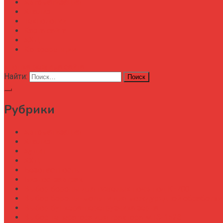
Автоматизация
Анализ
Технологии
Карта сайта
АХД
Конференции
кнопка режима сайта
Найти:
Рубрики
Автоматизация
Анализ
Аудит
АХД
Безопастность
Бизнес-завтрак
Выбор бороны для тяжелых почв под К-700
Выбор бороны-мотыги для междурядной обработки
Выбор бункера-перегрузчика зерна
Выбор генератора для трактора МТЗ-1523