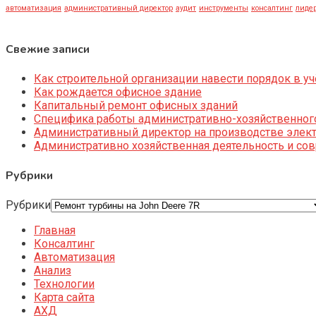
автоматизация
административный директор
аудит
инструменты
консалтинг
лидер
Свежие записи
Как строительной организации навести порядок в уч
Как рождается офисное здание
Капитальный ремонт офисных зданий
Специфика работы административно-хозяйственног
Административный директор на производстве элек
Административно хозяйственная деятельность и со
Рубрики
Рубрики
Главная
Консалтинг
Автоматизация
Анализ
Технологии
Карта сайта
АХД