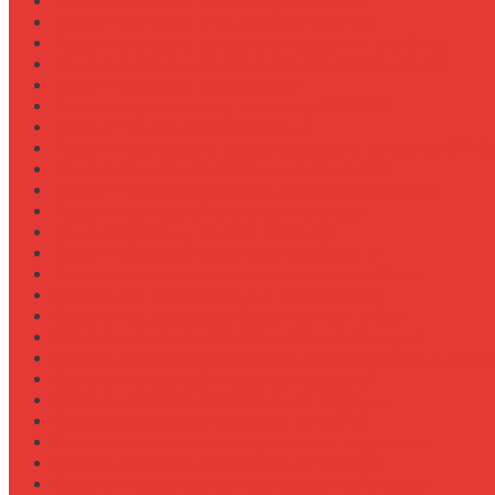
Ремонт системы вентиляции кабины
Ремонт системы впрыска Common Rail
Ремонт системы кондиционирования в кабине
Ремонт системы охлаждения (радиатор, помпа)
Ремонт стартера на Claas Arion
Ремонт сцепления на тракторе МТЗ-320
Ремонт топливного бака (течь)
Ремонт топливного насоса высокого давления (ТНВ
Ремонт топливной системы на Fendt 900
Ремонт топливопроводов высокого давления
Ремонт тормозной системы трактора
Ремонт турбины на John Deere 7R
Ремонт ходовой части трактора Case IH
Ремонт электростеклоподъемников кабины
Сравнение грейферов для погрузчиков
Сравнение дисковых борон Lemken и Kuhn
Сравнение комфорта кабин разных брендов
Сравнение свечей зажигания для бензиновых двига
Сравнение свечей накала для дизелей
Сравнение систем охлаждения турбины
Сравнение систем подкачки шин CTIS
Сравнение систем предпускового подогрева
Сравнение систем фильтрации топлива
Сравнение систем централизованной смазки