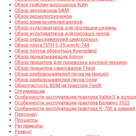
Обзор граблин-ворошилок Kuhn
Обзор зерновозов SAM
Обзор зернопогрузчиков
Обзор измельчителей ветвей
Обзор культиваторов для пропашки целины
Обзор культиваторов для рисовых чеков
Обзор опрыскивателей самоходных
Обзор плуга ПЛН 5-35 для К-744
Обзор плугов оборотных Kverneland
Обзор прикатывающих борон
Обзор прицепов для перевозки крупной техники
Обзор прицепов-самосвалов Fliegl
Обзор разбрасывателей песка на прицеп
Обзор разбрасывателей песка/соли
Оборотистость ВОМ на тракторе Fendt
Оптимизация
Особенности эксплуатации трактора Valtra S в холод
Особенности эксплуатации трактора Беларус 3522
Особенности эксплуатации трактора К-700 в зимний
Персонал
Процессы
Регламенты
Ремонт