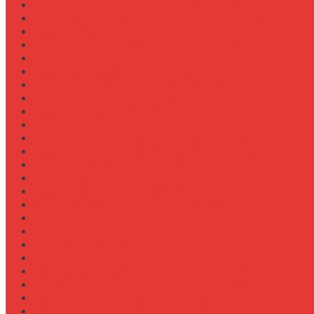
Выбор зерновой сеялки для малых хозяйств
Выбор измельчителя соломы для комбайна
Выбор картофелекопалки для МТЗ
Выбор ковша для экскаваторной навески
Выбор культиватора для теплиц
Выбор мульчера для John Deere 9R
Выбор опрыскивателя для трактора МТЗ-892
Выбор пресс-подборщика Claas для соломы
Выбор прицепа для трактора МТЗ-920
Выбор системы орошения полей
Выбор системы очистки зерна в комбайне
Выбор системы пожаротушения двигателя
Выбор тележки для перевозки техники
Выбор фаркопа для полуприцепа
Выбор фаркопа для трактора МТЗ
Выбор фрезы для обработки междурядий
Выбор фрезы для подготовки почвы
Документация
Закупки и поставщики
Инструменты
Как выбрать блокировку дифференциала
Как выбрать домкрат для полуприцепа
Как выбрать домкрат для трактора
Как выбрать домкратные подставки