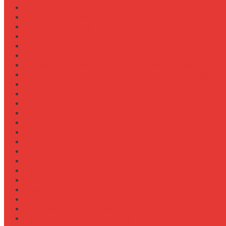
Как выбрать лебедку для трелевки леса
Как выбрать масло для МТЗ-80/82
Как выбрать сиденье оператора
Как выбрать смазочные материалы для ходовой
Как выбрать термостат для двигателя
Как выбрать фильтры (воздушный, топливный, мас
Как заменить масло в двигателе Case IH Magnum
Как подготовить опрыскиватель Berthoud к сезону
Как увеличить грузоподъемность полуприцепа
Как увеличить клиренс трактора
Как улучшить охлаждение двигателя К-744
Как улучшить тяговые свойства трактора
Консалтинг
Конференции
Лидерство
Медицина
Методы
Навеска для бурения отверстий
Навеска для заготовки сенажа
Навеска для обработки садов и виноградников
Навеска для посева травосмесей
Навеска для уборки капусты
Навеска плуга для New Holland T6