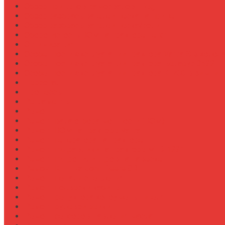
Обзор прицепов-самосвалов Fliegl
Обзор разбрасывателей песка на прицеп
Обзор разбрасывателей песка/соли
Оборотистость ВОМ на тракторе Fendt
Оптимизация
Особенности эксплуатации трактора Valtra S в холод
Особенности эксплуатации трактора Беларус 3522
Особенности эксплуатации трактора К-700 в зимний
Персонал
Процессы
Регламенты
Ремонт
Ремонт вала отбора мощности (ВОМ)
Ремонт ВОМ на тракторе Valtra T
Ремонт генератора на тракторе
Ремонт гидравлики на тракторе МТЗ-1221
Ремонт гидроцилиндров на навеске
Ремонт КПП на John Deere 8R
Ремонт педали сцепления
Ремонт подвески кабины
Ремонт редуктора ходоуменьшителя
Ремонт рулевой рейки
Ремонт сенсоров давления масла