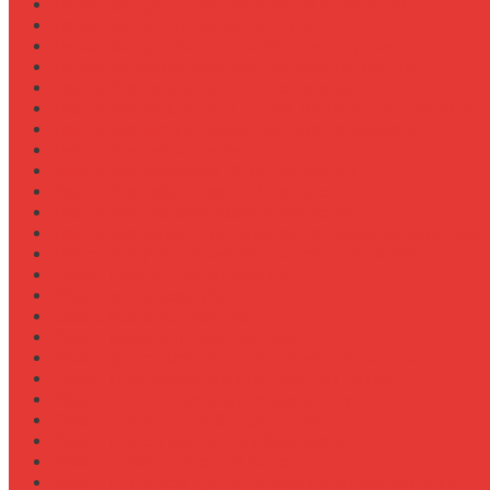
Навесное для внесения жидких удобрений
Навесное для корчевания пней
Навесное для уборки снега (отвал, щетка)
Навесное оборудование для New Holland T8
Настройка давления в гидросистеме
Настройка давления в шинах Michelin для трактора
Настройка жатки подсолнечника на комбайн
Настройка жатки рапса
Настройка оборотов ВОМ для косилки
Настройка работы задней навески
Настройка развала-схождения колес
Настройка ременных передач на пресс-подборщике
Настройка уровня масла в коробке передач
Обзор граблин-ворошилок Kuhn
Обзор зерновозов SAM
Обзор зернопогрузчиков
Обзор измельчителей ветвей
Обзор культиваторов для пропашки целины
Обзор культиваторов для рисовых чеков
Обзор опрыскивателей самоходных
Обзор плуга ПЛН 5-35 для К-744
Обзор плугов оборотных Kverneland
Обзор прикатывающих борон
Обзор прицепов для перевозки крупной техники