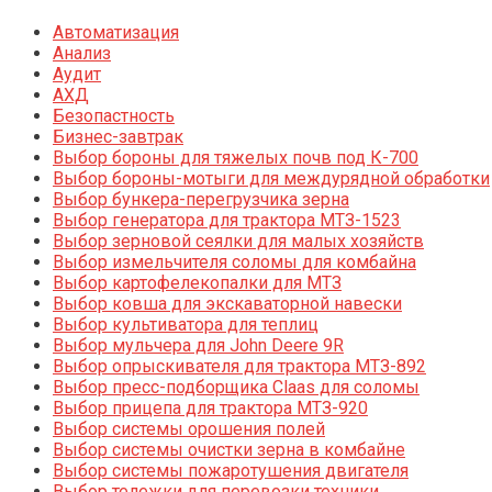
Автоматизация
Анализ
Аудит
АХД
Безопастность
Бизнес-завтрак
Выбор бороны для тяжелых почв под К-700
Выбор бороны-мотыги для междурядной обработки
Выбор бункера-перегрузчика зерна
Выбор генератора для трактора МТЗ-1523
Выбор зерновой сеялки для малых хозяйств
Выбор измельчителя соломы для комбайна
Выбор картофелекопалки для МТЗ
Выбор ковша для экскаваторной навески
Выбор культиватора для теплиц
Выбор мульчера для John Deere 9R
Выбор опрыскивателя для трактора МТЗ-892
Выбор пресс-подборщика Claas для соломы
Выбор прицепа для трактора МТЗ-920
Выбор системы орошения полей
Выбор системы очистки зерна в комбайне
Выбор системы пожаротушения двигателя
Выбор тележки для перевозки техники