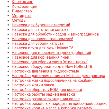
Консалтинг
Конференции
Лидерство
Медицина
Методы
Навеска для бурения отверстий
Навеска для заготовки сенажа
Навеска для обработки садов и виноградников
Навеска для посева травосмесей
Навеска для уборки капусты
Навеска плуга для New Holland T6
Навесное для внесения жидких удобрений
Навесное для корчевания пней
Навесное для уборки снега (отвал, щетка)
Навесное оборудование для New Holland T8
Настройка давления в гидросистеме
Настройка давления в шинах Michelin для трактора
Настройка жатки подсолнечника на комбайн
Настройка жатки рапса
Настройка оборотов ВОМ для косилки
Настройка работы задней навески
Настройка развала-схождения колес
Настройка ременных передач на пресс-подборщике
Настройка уровня масла в коробке передач