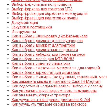
Выбор фаркопа для полуприцепа
Выбор фаркопа для трактора МТЗ
Выбор фрезы для обработки междурядий
Выбор фрезы для подготовки почвы
Документация
Закупки и поставщики
Инструменты
Как выбрать блокировку дифференциала
Как выбрать домкрат для полуприцепа
Как выбрать домкрат для трактора
Как выбрать домкратные подставки
Как выбрать лебедку для трелевки леса
Как выбрать масло для МТЗ-80/82
Как выбрать сиденье оператора
Как выбрать смазочные материалы для ходовой
Как выбрать термостат для двигателя
Как выбрать фильтры (воздушный, топливный, мас
Как заменить масло в двигателе Case IH Magnum
Как подготовить опрыскиватель Berthoud к сезону
Как увеличить грузоподъемность полуприцепа
Как увеличить клиренс трактора
Как улучшить охлаждение двигателя К-744
Как улучшить тяговые свойства трактора