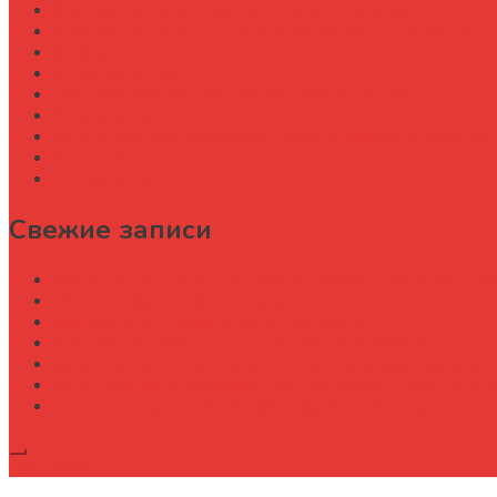
Сравнение типов подшипников в ступицах
Сравнение типов прицепов (самосвальные, бортовы
Стратегии
Строительство
Техническое обслуживание Case Puma 185
Управление
Установка предпускового подогревателя на New Holl
Экология
Эргономика
Свежие записи
Как строительной организации навести порядок в уч
Как рождается офисное здание
Капитальный ремонт офисных зданий
Специфика работы административно-хозяйственног
Административный директор на производстве элек
Административно хозяйственная деятельность и со
Деловые мероприятия: как создать событие, котор
Подписка