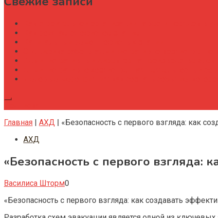
Свежие записи
Как строительной организации навести порядок в уч
Как рождается офисное здание
Капитальный ремонт офисных зданий
Специфика работы административно-хозяйственног
Административный директор на производстве элек
Административно хозяйственная деятельность и со
Деловые мероприятия: как создать событие, котор
Подписка
Главная
|
АХД
|
«Безопасность с первого взгляда: как с
АХД
«Безопасность с первого взгляда:
Василиса Шторм
0
«Безопасность с первого взгляда: как создавать эффек
Разработка схем эвакуации является одной из ключевы