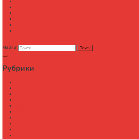
Автоматизация
Анализ
Технологии
Карта сайта
АХД
Конференции
кнопка режима сайта
Найти:
Рубрики
Автоматизация
Анализ
Аудит
АХД
Безопастность
Бизнес-завтрак
Выбор бороны для тяжелых почв под К-700
Выбор бороны-мотыги для междурядной обработки
Выбор бункера-перегрузчика зерна
Выбор генератора для трактора МТЗ-1523