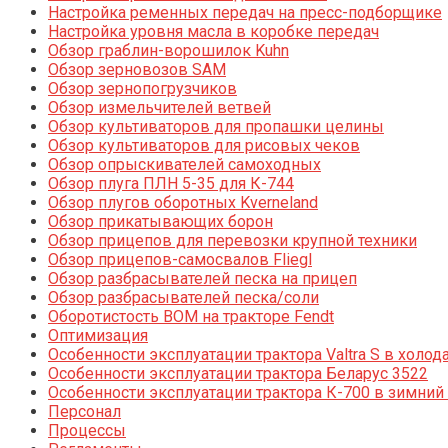
Настройка ременных передач на пресс-подборщике
Настройка уровня масла в коробке передач
Обзор граблин-ворошилок Kuhn
Обзор зерновозов SAM
Обзор зернопогрузчиков
Обзор измельчителей ветвей
Обзор культиваторов для пропашки целины
Обзор культиваторов для рисовых чеков
Обзор опрыскивателей самоходных
Обзор плуга ПЛН 5-35 для К-744
Обзор плугов оборотных Kverneland
Обзор прикатывающих борон
Обзор прицепов для перевозки крупной техники
Обзор прицепов-самосвалов Fliegl
Обзор разбрасывателей песка на прицеп
Обзор разбрасывателей песка/соли
Оборотистость ВОМ на тракторе Fendt
Оптимизация
Особенности эксплуатации трактора Valtra S в холод
Особенности эксплуатации трактора Беларус 3522
Особенности эксплуатации трактора К-700 в зимний
Персонал
Процессы