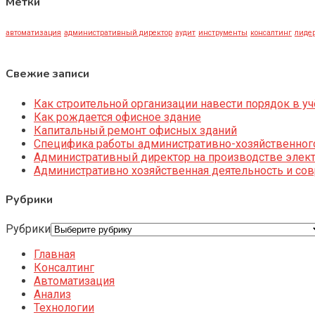
Метки
автоматизация
административный директор
аудит
инструменты
консалтинг
лидер
Свежие записи
Как строительной организации навести порядок в уч
Как рождается офисное здание
Капитальный ремонт офисных зданий
Специфика работы административно-хозяйственног
Административный директор на производстве элек
Административно хозяйственная деятельность и со
Рубрики
Рубрики
Главная
Консалтинг
Автоматизация
Анализ
Технологии