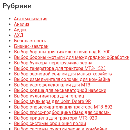
Рубрики
Автоматизация
Анализ
Аудит
АХД
Безопастность
Бизнес-завтрак
Выбор бороны для тяжелых почв под К-700
Выбор бороны-мотыги для междурядной обработки
Выбор бункера-перегрузчика зерна
Выбор генератора для трактора МТЗ-1523
Выбор зерновой сеялки для малых хозяйств
Выбор измельчителя соломы для комбайна
Выбор картофелекопалки для МТЗ
Выбор ковша для экскаваторной навески
Выбор культиватора для теплиц
Выбор мульчера для John Deere 9R
Выбор опрыскивателя для трактора МТЗ-892
Выбор пресс-подборщика Claas для соломы
Выбор прицепа для трактора МТЗ-920
Выбор системы орошения полей
Выбор системы очистки зерна в комбайне