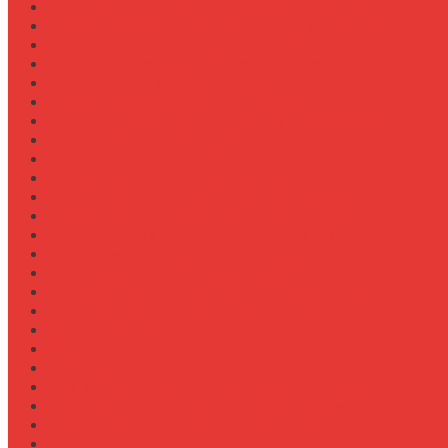
Выбор зерновой сеялки для малых хозяйств
Выбор измельчителя соломы для комбайна
Выбор картофелекопалки для МТЗ
Выбор ковша для экскаваторной навески
Выбор культиватора для теплиц
Выбор мульчера для John Deere 9R
Выбор опрыскивателя для трактора МТЗ-892
Выбор пресс-подборщика Claas для соломы
Выбор прицепа для трактора МТЗ-920
Выбор системы орошения полей
Выбор системы очистки зерна в комбайне
Выбор системы пожаротушения двигателя
Выбор тележки для перевозки техники
Выбор фаркопа для полуприцепа
Выбор фаркопа для трактора МТЗ
Выбор фрезы для обработки междурядий
Выбор фрезы для подготовки почвы
Документация
Закупки и поставщики
Инструменты
Как выбрать блокировку дифференциала
Как выбрать домкрат для полуприцепа
Как выбрать домкрат для трактора
Как выбрать домкратные подставки