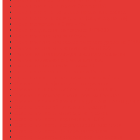
Ремонт системы вентиляции кабины
Ремонт системы впрыска Common Rail
Ремонт системы кондиционирования в кабине
Ремонт системы охлаждения (радиатор, помпа)
Ремонт стартера на Claas Arion
Ремонт сцепления на тракторе МТЗ-320
Ремонт топливного бака (течь)
Ремонт топливного насоса высокого давления (ТНВ
Ремонт топливной системы на Fendt 900
Ремонт топливопроводов высокого давления
Ремонт тормозной системы трактора
Ремонт турбины на John Deere 7R
Ремонт ходовой части трактора Case IH
Ремонт электростеклоподъемников кабины
Сравнение грейферов для погрузчиков
Сравнение дисковых борон Lemken и Kuhn
Сравнение комфорта кабин разных брендов
Сравнение свечей зажигания для бензиновых двига
Сравнение свечей накала для дизелей
Сравнение систем охлаждения турбины
Сравнение систем подкачки шин CTIS
Сравнение систем предпускового подогрева
Сравнение систем фильтрации топлива
Сравнение систем централизованной смазки