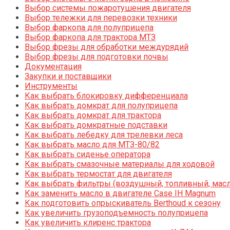
Выбор системы пожаротушения двигателя
Выбор тележки для перевозки техники
Выбор фаркопа для полуприцепа
Выбор фаркопа для трактора МТЗ
Выбор фрезы для обработки междурядий
Выбор фрезы для подготовки почвы
Документация
Закупки и поставщики
Инструменты
Как выбрать блокировку дифференциала
Как выбрать домкрат для полуприцепа
Как выбрать домкрат для трактора
Как выбрать домкратные подставки
Как выбрать лебедку для трелевки леса
Как выбрать масло для МТЗ-80/82
Как выбрать сиденье оператора
Как выбрать смазочные материалы для ходовой
Как выбрать термостат для двигателя
Как выбрать фильтры (воздушный, топливный, мас
Как заменить масло в двигателе Case IH Magnum
Как подготовить опрыскиватель Berthoud к сезону
Как увеличить грузоподъемность полуприцепа
Как увеличить клиренс трактора