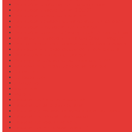
Как выбрать лебедку для трелевки леса
Как выбрать масло для МТЗ-80/82
Как выбрать сиденье оператора
Как выбрать смазочные материалы для ходовой
Как выбрать термостат для двигателя
Как выбрать фильтры (воздушный, топливный, мас
Как заменить масло в двигателе Case IH Magnum
Как подготовить опрыскиватель Berthoud к сезону
Как увеличить грузоподъемность полуприцепа
Как увеличить клиренс трактора
Как улучшить охлаждение двигателя К-744
Как улучшить тяговые свойства трактора
Консалтинг
Конференции
Лидерство
Медицина
Методы
Навеска для бурения отверстий
Навеска для заготовки сенажа
Навеска для обработки садов и виноградников
Навеска для посева травосмесей
Навеска для уборки капусты
Навеска плуга для New Holland T6