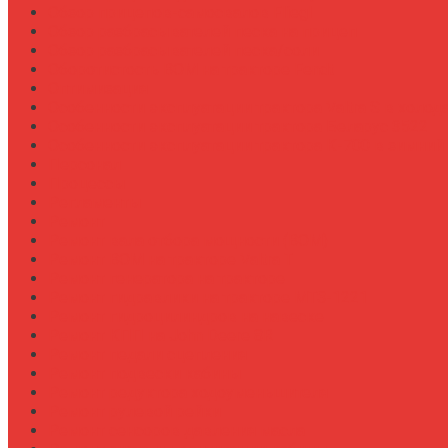
Обзор прицепов-самосвалов Fliegl
Обзор разбрасывателей песка на прицеп
Обзор разбрасывателей песка/соли
Оборотистость ВОМ на тракторе Fendt
Оптимизация
Особенности эксплуатации трактора Valtra S в холод
Особенности эксплуатации трактора Беларус 3522
Особенности эксплуатации трактора К-700 в зимний
Персонал
Процессы
Регламенты
Ремонт
Ремонт вала отбора мощности (ВОМ)
Ремонт ВОМ на тракторе Valtra T
Ремонт генератора на тракторе
Ремонт гидравлики на тракторе МТЗ-1221
Ремонт гидроцилиндров на навеске
Ремонт КПП на John Deere 8R
Ремонт педали сцепления
Ремонт подвески кабины
Ремонт редуктора ходоуменьшителя
Ремонт рулевой рейки
Ремонт сенсоров давления масла