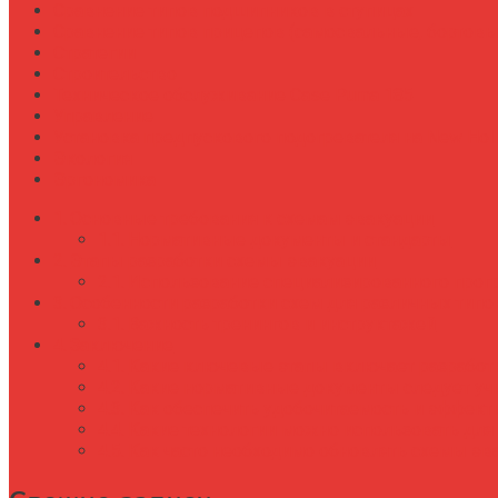
Сравнение типов подшипников в ступицах
Сравнение типов прицепов (самосвальные, бортовы
Стратегии
Строительство
Техническое обслуживание Case Puma 185
Управление
Установка предпускового подогревателя на New Holl
Экология
Эргономика
Основные требования к схемам эвакуации
Нормативные документы и стандарты
Этапы разработки схемы эвакуации
Использование специализированного прог
Особенности разработки схем для различных тип
Важность тренингов и инструктажей
Заключение
Какие ключевые этапы включает разработ
Какие нормативные документы следует учи
Как обеспечить удобочитаемость и эффект
Какие технологии можно использовать для
Как часто необходимо обновлять схемы эв