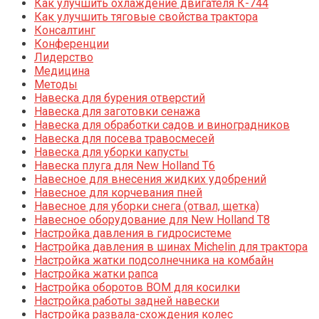
Как улучшить охлаждение двигателя К-744
Как улучшить тяговые свойства трактора
Консалтинг
Конференции
Лидерство
Медицина
Методы
Навеска для бурения отверстий
Навеска для заготовки сенажа
Навеска для обработки садов и виноградников
Навеска для посева травосмесей
Навеска для уборки капусты
Навеска плуга для New Holland T6
Навесное для внесения жидких удобрений
Навесное для корчевания пней
Навесное для уборки снега (отвал, щетка)
Навесное оборудование для New Holland T8
Настройка давления в гидросистеме
Настройка давления в шинах Michelin для трактора
Настройка жатки подсолнечника на комбайн
Настройка жатки рапса
Настройка оборотов ВОМ для косилки
Настройка работы задней навески
Настройка развала-схождения колес