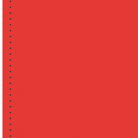
Навесное для внесения жидких удобрений
Навесное для корчевания пней
Навесное для уборки снега (отвал, щетка)
Навесное оборудование для New Holland T8
Настройка давления в гидросистеме
Настройка давления в шинах Michelin для трактора
Настройка жатки подсолнечника на комбайн
Настройка жатки рапса
Настройка оборотов ВОМ для косилки
Настройка работы задней навески
Настройка развала-схождения колес
Настройка ременных передач на пресс-подборщике
Настройка уровня масла в коробке передач
Обзор граблин-ворошилок Kuhn
Обзор зерновозов SAM
Обзор зернопогрузчиков
Обзор измельчителей ветвей
Обзор культиваторов для пропашки целины
Обзор культиваторов для рисовых чеков
Обзор опрыскивателей самоходных
Обзор плуга ПЛН 5-35 для К-744
Обзор плугов оборотных Kverneland
Обзор прикатывающих борон
Обзор прицепов для перевозки крупной техники