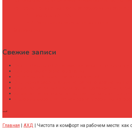
Технические средства и оборудование для поддержа
Контроль и ответственность за соблюдение санитар
Методы контроля
Распределение ответственности
Заключение
Свежие записи
Как строительной организации навести порядок в уч
Как рождается офисное здание
Капитальный ремонт офисных зданий
Специфика работы административно-хозяйственног
Административный директор на производстве элек
Административно хозяйственная деятельность и со
Деловые мероприятия: как создать событие, котор
Подписка
Главная
|
АХД
|
Чистота и комфорт на рабочем месте: как