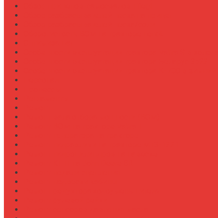
Обзор прицепов-самосвалов Fliegl
Обзор разбрасывателей песка на прицеп
Обзор разбрасывателей песка/соли
Оборотистость ВОМ на тракторе Fendt
Оптимизация
Особенности эксплуатации трактора Valtra S в холод
Особенности эксплуатации трактора Беларус 3522
Особенности эксплуатации трактора К-700 в зимний
Персонал
Процессы
Регламенты
Ремонт
Ремонт вала отбора мощности (ВОМ)
Ремонт ВОМ на тракторе Valtra T
Ремонт генератора на тракторе
Ремонт гидравлики на тракторе МТЗ-1221
Ремонт гидроцилиндров на навеске
Ремонт КПП на John Deere 8R
Ремонт педали сцепления
Ремонт подвески кабины
Ремонт редуктора ходоуменьшителя
Ремонт рулевой рейки
Ремонт сенсоров давления масла