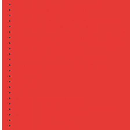
Как выбрать лебедку для трелевки леса
Как выбрать масло для МТЗ-80/82
Как выбрать сиденье оператора
Как выбрать смазочные материалы для ходовой
Как выбрать термостат для двигателя
Как выбрать фильтры (воздушный, топливный, мас
Как заменить масло в двигателе Case IH Magnum
Как подготовить опрыскиватель Berthoud к сезону
Как увеличить грузоподъемность полуприцепа
Как увеличить клиренс трактора
Как улучшить охлаждение двигателя К-744
Как улучшить тяговые свойства трактора
Консалтинг
Конференции
Лидерство
Медицина
Методы
Навеска для бурения отверстий
Навеска для заготовки сенажа
Навеска для обработки садов и виноградников
Навеска для посева травосмесей
Навеска для уборки капусты
Навеска плуга для New Holland T6