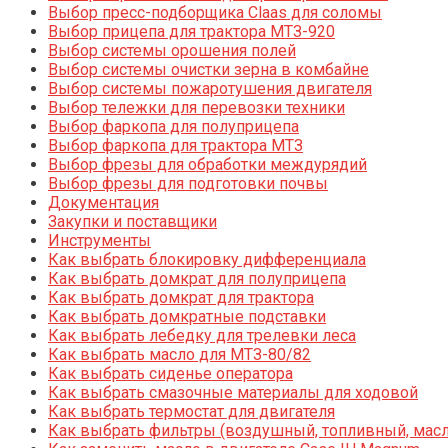
Выбор пресс-подборщика Claas для соломы
Выбор прицепа для трактора МТЗ-920
Выбор системы орошения полей
Выбор системы очистки зерна в комбайне
Выбор системы пожаротушения двигателя
Выбор тележки для перевозки техники
Выбор фаркопа для полуприцепа
Выбор фаркопа для трактора МТЗ
Выбор фрезы для обработки междурядий
Выбор фрезы для подготовки почвы
Документация
Закупки и поставщики
Инструменты
Как выбрать блокировку дифференциала
Как выбрать домкрат для полуприцепа
Как выбрать домкрат для трактора
Как выбрать домкратные подставки
Как выбрать лебедку для трелевки леса
Как выбрать масло для МТЗ-80/82
Как выбрать сиденье оператора
Как выбрать смазочные материалы для ходовой
Как выбрать термостат для двигателя
Как выбрать фильтры (воздушный, топливный, мас