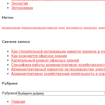
Экология
Эргономика
Метки
автоматизация
административный директор
аудит
инструменты
консалтинг
лидер
Свежие записи
Как строительной организации навести порядок в уч
Как рождается офисное здание
Капитальный ремонт офисных зданий
Специфика работы административно-хозяйственног
Административный директор на производстве элек
Административно хозяйственная деятельность и со
Рубрики
Рубрики
Главная