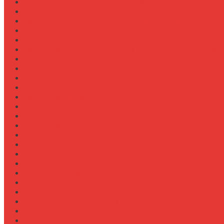
Навесное для внесения жидких удобрений
Навесное для корчевания пней
Навесное для уборки снега (отвал, щетка)
Навесное оборудование для New Holland T8
Настройка давления в гидросистеме
Настройка давления в шинах Michelin для трактора
Настройка жатки подсолнечника на комбайн
Настройка жатки рапса
Настройка оборотов ВОМ для косилки
Настройка работы задней навески
Настройка развала-схождения колес
Настройка ременных передач на пресс-подборщике
Настройка уровня масла в коробке передач
Обзор граблин-ворошилок Kuhn
Обзор зерновозов SAM
Обзор зернопогрузчиков
Обзор измельчителей ветвей
Обзор культиваторов для пропашки целины
Обзор культиваторов для рисовых чеков
Обзор опрыскивателей самоходных
Обзор плуга ПЛН 5-35 для К-744
Обзор плугов оборотных Kverneland
Обзор прикатывающих борон
Обзор прицепов для перевозки крупной техники