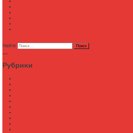
Автоматизация
Анализ
Технологии
Карта сайта
АХД
Конференции
кнопка режима сайта
Найти:
Рубрики
Автоматизация
Анализ
Аудит
АХД
Безопастность
Бизнес-завтрак
Выбор бороны для тяжелых почв под К-700
Выбор бороны-мотыги для междурядной обработки
Выбор бункера-перегрузчика зерна
Выбор генератора для трактора МТЗ-1523