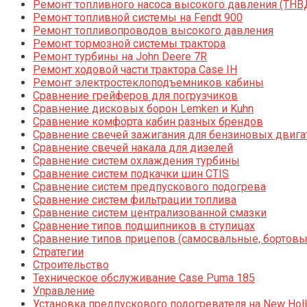
Ремонт топливного насоса высокого давления (ТНВ
Ремонт топливной системы на Fendt 900
Ремонт топливопроводов высокого давления
Ремонт тормозной системы трактора
Ремонт турбины на John Deere 7R
Ремонт ходовой части трактора Case IH
Ремонт электростеклоподъемников кабины
Сравнение грейферов для погрузчиков
Сравнение дисковых борон Lemken и Kuhn
Сравнение комфорта кабин разных брендов
Сравнение свечей зажигания для бензиновых двига
Сравнение свечей накала для дизелей
Сравнение систем охлаждения турбины
Сравнение систем подкачки шин CTIS
Сравнение систем предпускового подогрева
Сравнение систем фильтрации топлива
Сравнение систем централизованной смазки
Сравнение типов подшипников в ступицах
Сравнение типов прицепов (самосвальные, бортовы
Стратегии
Строительство
Техническое обслуживание Case Puma 185
Управление
Установка предпускового подогревателя на New Holl