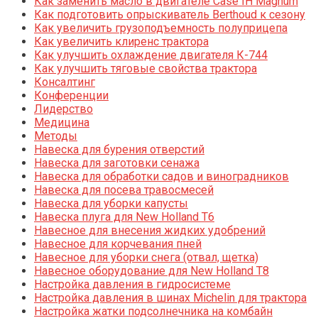
Как заменить масло в двигателе Case IH Magnum
Как подготовить опрыскиватель Berthoud к сезону
Как увеличить грузоподъемность полуприцепа
Как увеличить клиренс трактора
Как улучшить охлаждение двигателя К-744
Как улучшить тяговые свойства трактора
Консалтинг
Конференции
Лидерство
Медицина
Методы
Навеска для бурения отверстий
Навеска для заготовки сенажа
Навеска для обработки садов и виноградников
Навеска для посева травосмесей
Навеска для уборки капусты
Навеска плуга для New Holland T6
Навесное для внесения жидких удобрений
Навесное для корчевания пней
Навесное для уборки снега (отвал, щетка)
Навесное оборудование для New Holland T8
Настройка давления в гидросистеме
Настройка давления в шинах Michelin для трактора
Настройка жатки подсолнечника на комбайн