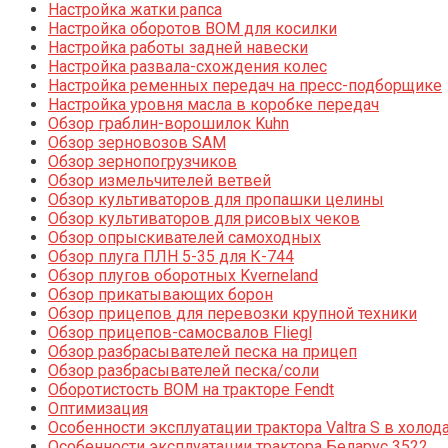
Настройка жатки рапса
Настройка оборотов ВОМ для косилки
Настройка работы задней навески
Настройка развала-схождения колес
Настройка ременных передач на пресс-подборщике
Настройка уровня масла в коробке передач
Обзор граблин-ворошилок Kuhn
Обзор зерновозов SAM
Обзор зернопогрузчиков
Обзор измельчителей ветвей
Обзор культиваторов для пропашки целины
Обзор культиваторов для рисовых чеков
Обзор опрыскивателей самоходных
Обзор плуга ПЛН 5-35 для К-744
Обзор плугов оборотных Kverneland
Обзор прикатывающих борон
Обзор прицепов для перевозки крупной техники
Обзор прицепов-самосвалов Fliegl
Обзор разбрасывателей песка на прицеп
Обзор разбрасывателей песка/соли
Оборотистость ВОМ на тракторе Fendt
Оптимизация
Особенности эксплуатации трактора Valtra S в холод
Особенности эксплуатации трактора Беларус 3522