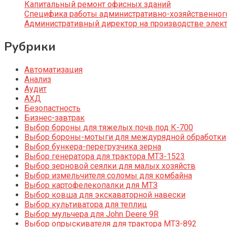
Капитальный ремонт офисных зданий
Специфика работы административно-хозяйственног
Административный директор на производстве элек
Рубрики
Автоматизация
Анализ
Аудит
АХД
Безопастность
Бизнес-завтрак
Выбор бороны для тяжелых почв под К-700
Выбор бороны-мотыги для междурядной обработки
Выбор бункера-перегрузчика зерна
Выбор генератора для трактора МТЗ-1523
Выбор зерновой сеялки для малых хозяйств
Выбор измельчителя соломы для комбайна
Выбор картофелекопалки для МТЗ
Выбор ковша для экскаваторной навески
Выбор культиватора для теплиц
Выбор мульчера для John Deere 9R
Выбор опрыскивателя для трактора МТЗ-892