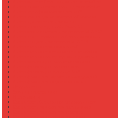
Выбор зерновой сеялки для малых хозяйств
Выбор измельчителя соломы для комбайна
Выбор картофелекопалки для МТЗ
Выбор ковша для экскаваторной навески
Выбор культиватора для теплиц
Выбор мульчера для John Deere 9R
Выбор опрыскивателя для трактора МТЗ-892
Выбор пресс-подборщика Claas для соломы
Выбор прицепа для трактора МТЗ-920
Выбор системы орошения полей
Выбор системы очистки зерна в комбайне
Выбор системы пожаротушения двигателя
Выбор тележки для перевозки техники
Выбор фаркопа для полуприцепа
Выбор фаркопа для трактора МТЗ
Выбор фрезы для обработки междурядий
Выбор фрезы для подготовки почвы
Документация
Закупки и поставщики
Инструменты
Как выбрать блокировку дифференциала
Как выбрать домкрат для полуприцепа
Как выбрать домкрат для трактора
Как выбрать домкратные подставки