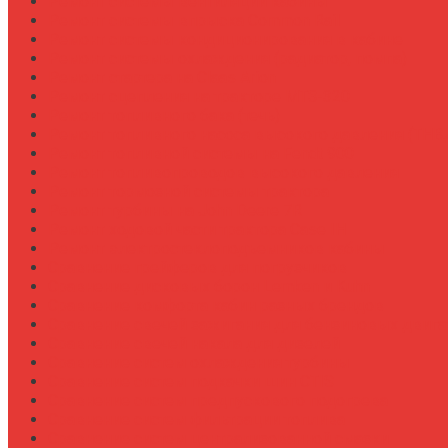
Ремонт системы вентиляции кабины
Ремонт системы впрыска Common Rail
Ремонт системы кондиционирования в кабине
Ремонт системы охлаждения (радиатор, помпа)
Ремонт стартера на Claas Arion
Ремонт сцепления на тракторе МТЗ-320
Ремонт топливного бака (течь)
Ремонт топливного насоса высокого давления (ТНВ
Ремонт топливной системы на Fendt 900
Ремонт топливопроводов высокого давления
Ремонт тормозной системы трактора
Ремонт турбины на John Deere 7R
Ремонт ходовой части трактора Case IH
Ремонт электростеклоподъемников кабины
Сравнение грейферов для погрузчиков
Сравнение дисковых борон Lemken и Kuhn
Сравнение комфорта кабин разных брендов
Сравнение свечей зажигания для бензиновых двига
Сравнение свечей накала для дизелей
Сравнение систем охлаждения турбины
Сравнение систем подкачки шин CTIS
Сравнение систем предпускового подогрева
Сравнение систем фильтрации топлива
Сравнение систем централизованной смазки