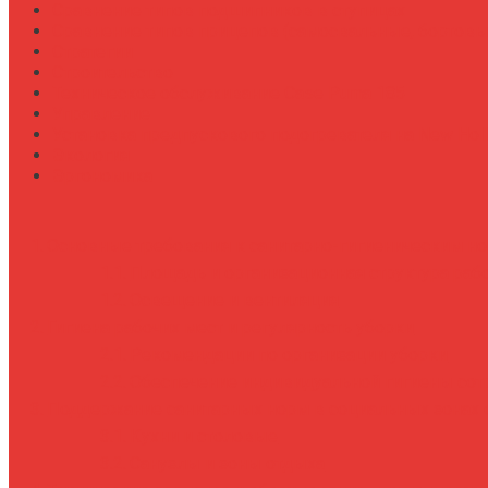
Сравнение типов подшипников в ступицах
Сравнение типов прицепов (самосвальные, бортовы
Стратегии
Строительство
Техническое обслуживание Case Puma 185
Управление
Установка предпускового подогревателя на New Holl
Экология
Эргономика
Основные требования к санитарно-гигиеническим н
Площадь и организационная структура раб
Освещение и вентиляция
Гигиена рабочих мест и регулярность уборки
Рекомендации по организации уборки
Обеспечение индивидуальной гигиены сот
Поддержание санитарных норм в социальных зонах 
Кухни и столовые
Санузлы и зоны отдыха