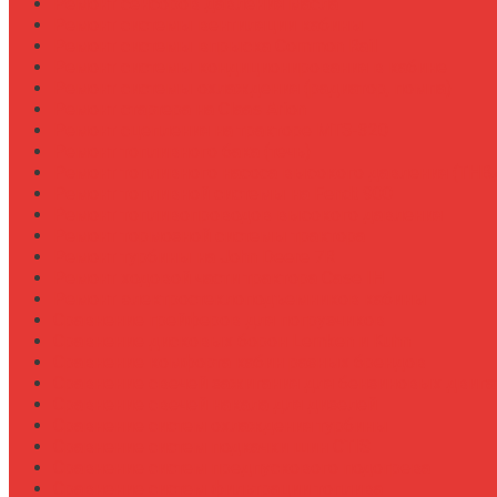
Ремонт сенсоров давления масла
Ремонт системы вентиляции кабины
Ремонт системы впрыска Common Rail
Ремонт системы кондиционирования в кабине
Ремонт системы охлаждения (радиатор, помпа)
Ремонт стартера на Claas Arion
Ремонт сцепления на тракторе МТЗ-320
Ремонт топливного бака (течь)
Ремонт топливного насоса высокого давления (ТНВ
Ремонт топливной системы на Fendt 900
Ремонт топливопроводов высокого давления
Ремонт тормозной системы трактора
Ремонт турбины на John Deere 7R
Ремонт ходовой части трактора Case IH
Ремонт электростеклоподъемников кабины
Сравнение грейферов для погрузчиков
Сравнение дисковых борон Lemken и Kuhn
Сравнение комфорта кабин разных брендов
Сравнение свечей зажигания для бензиновых двига
Сравнение свечей накала для дизелей
Сравнение систем охлаждения турбины
Сравнение систем подкачки шин CTIS
Сравнение систем предпускового подогрева
Сравнение систем фильтрации топлива