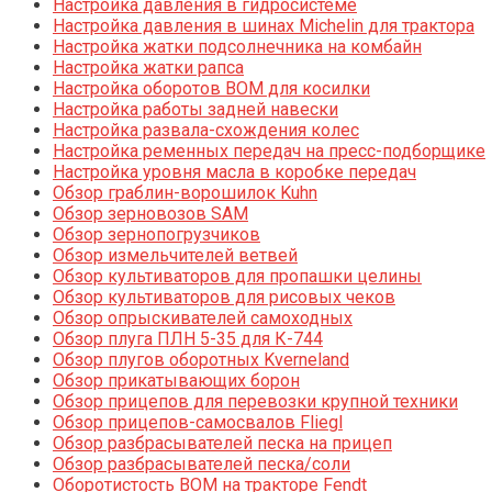
Настройка давления в гидросистеме
Настройка давления в шинах Michelin для трактора
Настройка жатки подсолнечника на комбайн
Настройка жатки рапса
Настройка оборотов ВОМ для косилки
Настройка работы задней навески
Настройка развала-схождения колес
Настройка ременных передач на пресс-подборщике
Настройка уровня масла в коробке передач
Обзор граблин-ворошилок Kuhn
Обзор зерновозов SAM
Обзор зернопогрузчиков
Обзор измельчителей ветвей
Обзор культиваторов для пропашки целины
Обзор культиваторов для рисовых чеков
Обзор опрыскивателей самоходных
Обзор плуга ПЛН 5-35 для К-744
Обзор плугов оборотных Kverneland
Обзор прикатывающих борон
Обзор прицепов для перевозки крупной техники
Обзор прицепов-самосвалов Fliegl
Обзор разбрасывателей песка на прицеп
Обзор разбрасывателей песка/соли
Оборотистость ВОМ на тракторе Fendt