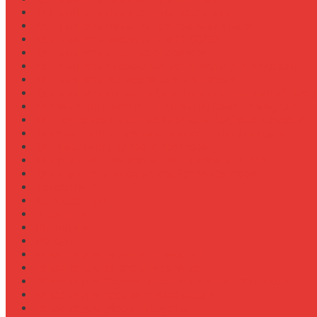
Как выбрать домкратные подставки
Как выбрать лебедку для трелевки леса
Как выбрать масло для МТЗ-80/82
Как выбрать сиденье оператора
Как выбрать смазочные материалы для ходовой
Как выбрать термостат для двигателя
Как выбрать фильтры (воздушный, топливный, мас
Как заменить масло в двигателе Case IH Magnum
Как подготовить опрыскиватель Berthoud к сезону
Как увеличить грузоподъемность полуприцепа
Как увеличить клиренс трактора
Как улучшить охлаждение двигателя К-744
Как улучшить тяговые свойства трактора
Консалтинг
Конференции
Лидерство
Медицина
Методы
Навеска для бурения отверстий
Навеска для заготовки сенажа
Навеска для обработки садов и виноградников
Навеска для посева травосмесей
Навеска для уборки капусты