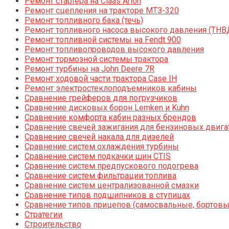
Ремонт стартера на Claas Arion
Ремонт сцепления на тракторе МТЗ-320
Ремонт топливного бака (течь)
Ремонт топливного насоса высокого давления (ТНВ
Ремонт топливной системы на Fendt 900
Ремонт топливопроводов высокого давления
Ремонт тормозной системы трактора
Ремонт турбины на John Deere 7R
Ремонт ходовой части трактора Case IH
Ремонт электростеклоподъемников кабины
Сравнение грейферов для погрузчиков
Сравнение дисковых борон Lemken и Kuhn
Сравнение комфорта кабин разных брендов
Сравнение свечей зажигания для бензиновых двига
Сравнение свечей накала для дизелей
Сравнение систем охлаждения турбины
Сравнение систем подкачки шин CTIS
Сравнение систем предпускового подогрева
Сравнение систем фильтрации топлива
Сравнение систем централизованной смазки
Сравнение типов подшипников в ступицах
Сравнение типов прицепов (самосвальные, бортовы
Стратегии
Строительство