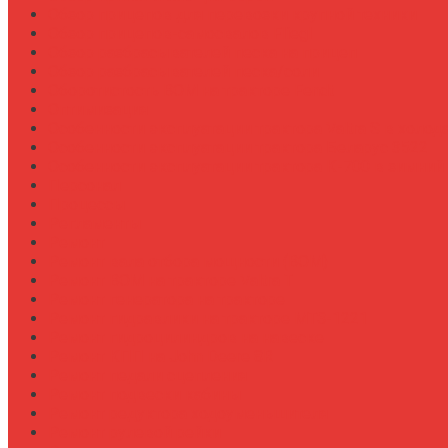
Обзор прицепов для перевозки крупной техники
Обзор прицепов-самосвалов Fliegl
Обзор разбрасывателей песка на прицеп
Обзор разбрасывателей песка/соли
Оборотистость ВОМ на тракторе Fendt
Оптимизация
Особенности эксплуатации трактора Valtra S в холод
Особенности эксплуатации трактора Беларус 3522
Особенности эксплуатации трактора К-700 в зимний
Персонал
Процессы
Регламенты
Ремонт
Ремонт вала отбора мощности (ВОМ)
Ремонт ВОМ на тракторе Valtra T
Ремонт генератора на тракторе
Ремонт гидравлики на тракторе МТЗ-1221
Ремонт гидроцилиндров на навеске
Ремонт КПП на John Deere 8R
Ремонт педали сцепления
Ремонт подвески кабины
Ремонт редуктора ходоуменьшителя
Ремонт рулевой рейки