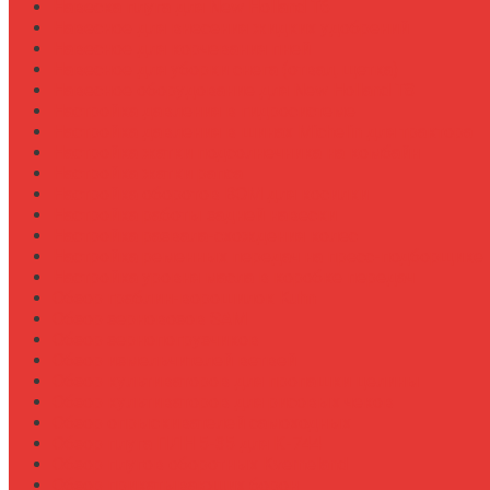
Навеска плуга для New Holland T6
Навесное для внесения жидких удобрений
Навесное для корчевания пней
Навесное для уборки снега (отвал, щетка)
Навесное оборудование для New Holland T8
Настройка давления в гидросистеме
Настройка давления в шинах Michelin для трактора
Настройка жатки подсолнечника на комбайн
Настройка жатки рапса
Настройка оборотов ВОМ для косилки
Настройка работы задней навески
Настройка развала-схождения колес
Настройка ременных передач на пресс-подборщике
Настройка уровня масла в коробке передач
Обзор граблин-ворошилок Kuhn
Обзор зерновозов SAM
Обзор зернопогрузчиков
Обзор измельчителей ветвей
Обзор культиваторов для пропашки целины
Обзор культиваторов для рисовых чеков
Обзор опрыскивателей самоходных
Обзор плуга ПЛН 5-35 для К-744
Обзор плугов оборотных Kverneland
Обзор прикатывающих борон