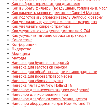
Как выбрать термостат для двигателя
Как выбрать фильтры (воздушный, топливный, мас
Как заменить масло в двигателе Case IH Magnum
Как подготовить опрыскиватель Berthoud к сезону
Как увеличить грузоподъемность полуприцепа
Как увеличить клиренс трактора
Как улучшить охлаждение двигателя К-744
Как улучшить тяговые свойства трактора
Консалтинг
Конференции
Лидерство
Медицина
Методы
Навеска для бурения отверстий
Навеска для заготовки сенажа
Навеска для обработки садов и виноградников
Навеска для посева травосмесей
Навеска для уборки капусты
Навеска плуга для New Holland T6
Навесное для внесения жидких удобрений
Навесное для корчевания пней
Навесное для уборки снега (отвал, щетка)
Навесное оборудование для New Holland T8