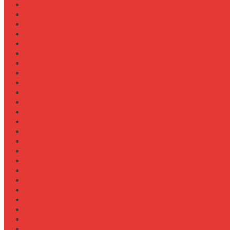
Выбор генератора для трактора МТЗ-1523
Выбор зерновой сеялки для малых хозяйств
Выбор измельчителя соломы для комбайна
Выбор картофелекопалки для МТЗ
Выбор ковша для экскаваторной навески
Выбор культиватора для теплиц
Выбор мульчера для John Deere 9R
Выбор опрыскивателя для трактора МТЗ-892
Выбор пресс-подборщика Claas для соломы
Выбор прицепа для трактора МТЗ-920
Выбор системы орошения полей
Выбор системы очистки зерна в комбайне
Выбор системы пожаротушения двигателя
Выбор тележки для перевозки техники
Выбор фаркопа для полуприцепа
Выбор фаркопа для трактора МТЗ
Выбор фрезы для обработки междурядий
Выбор фрезы для подготовки почвы
Документация
Закупки и поставщики
Инструменты
Как выбрать блокировку дифференциала
Как выбрать домкрат для полуприцепа
Как выбрать домкрат для трактора