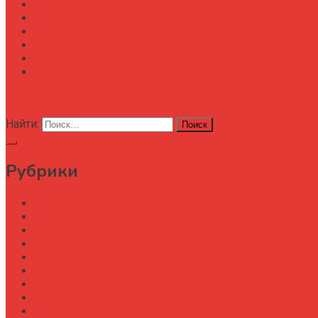
Автоматизация
Анализ
Технологии
Карта сайта
АХД
Конференции
кнопка режима сайта
Найти:
Рубрики
Автоматизация
Анализ
Аудит
АХД
Безопастность
Бизнес-завтрак
Выбор бороны для тяжелых почв под К-700
Выбор бороны-мотыги для междурядной обработки
Выбор бункера-перегрузчика зерна