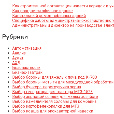
Как строительной организации навести порядок в уч
Как рождается офисное здание
Капитальный ремонт офисных зданий
Специфика работы административно-хозяйственног
Административный директор на производстве элек
Рубрики
Автоматизация
Анализ
Аудит
АХД
Безопастность
Бизнес-завтрак
Выбор бороны для тяжелых почв под К-700
Выбор бороны-мотыги для междурядной обработки
Выбор бункера-перегрузчика зерна
Выбор генератора для трактора МТЗ-1523
Выбор зерновой сеялки для малых хозяйств
Выбор измельчителя соломы для комбайна
Выбор картофелекопалки для МТЗ
Выбор ковша для экскаваторной навески