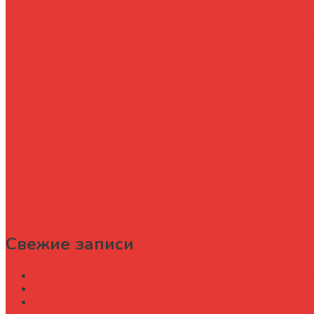
5. Разработка и внедрение мер по сниже
Примеры инструментов и расчетных коэффициенто
Инструменты автоматизации
Рекомендации по успешному внедрению
Психология изменения поведения сотрудн
Заключение
Что включает в себя система учета выбро
Какие преимущества внедрение системы у
Какие технологии используются для автом
Какие вызовы могут возникнуть при внед
Как можно снизить выбросы от командиро
Свежие записи
Как строительной организации навести порядок в уч
Как рождается офисное здание
Капитальный ремонт офисных зданий