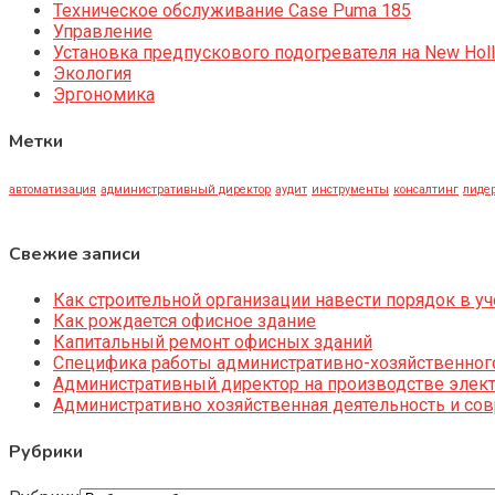
Техническое обслуживание Case Puma 185
Управление
Установка предпускового подогревателя на New Holl
Экология
Эргономика
Метки
автоматизация
административный директор
аудит
инструменты
консалтинг
лидер
Свежие записи
Как строительной организации навести порядок в уч
Как рождается офисное здание
Капитальный ремонт офисных зданий
Специфика работы административно-хозяйственног
Административный директор на производстве элек
Административно хозяйственная деятельность и со
Рубрики