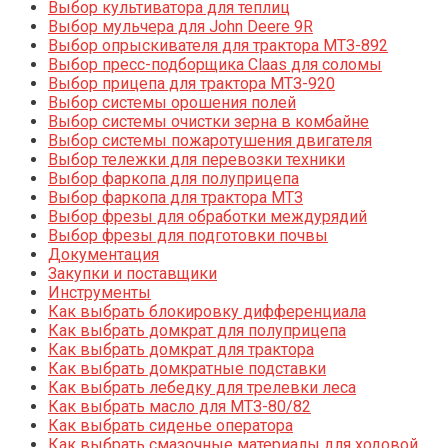
Выбор культиватора для теплиц
Выбор мульчера для John Deere 9R
Выбор опрыскивателя для трактора МТЗ-892
Выбор пресс-подборщика Claas для соломы
Выбор прицепа для трактора МТЗ-920
Выбор системы орошения полей
Выбор системы очистки зерна в комбайне
Выбор системы пожаротушения двигателя
Выбор тележки для перевозки техники
Выбор фаркопа для полуприцепа
Выбор фаркопа для трактора МТЗ
Выбор фрезы для обработки междурядий
Выбор фрезы для подготовки почвы
Документация
Закупки и поставщики
Инструменты
Как выбрать блокировку дифференциала
Как выбрать домкрат для полуприцепа
Как выбрать домкрат для трактора
Как выбрать домкратные подставки
Как выбрать лебедку для трелевки леса
Как выбрать масло для МТЗ-80/82
Как выбрать сиденье оператора
Как выбрать смазочные материалы для ходовой