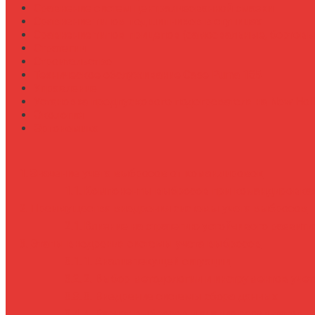
Сравнение систем централизованной смазки
Сравнение типов подшипников в ступицах
Сравнение типов прицепов (самосвальные, бортовы
Стратегии
Строительство
Техническое обслуживание Case Puma 185
Управление
Установка предпускового подогревателя на New Holl
Экология
Эргономика
Значение учета выбросов от командировок
Компоненты выбросов при командировка
Преимущества внедрения системы учета выбросов
Влияние на стратегию устойчивого развити
Этапы внедрения системы учета выбросов
1. Анализ текущей ситуации
2. Выбор методологии и инструментов учет
3. Внедрение системы сбора данных
4. Расчет выбросов и анализ результатов