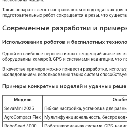
Такие аппараты легко настраиваются и подходят как для п
подготовительных работ сокращается в разы, что сущес
Современные разработки и приме
Использование роботов и беспилотных технол
Одной из наиболее перспективных тенденций является в
оборудованы камерой, GPS и системами навигации, что п
В качестве примера можно привести разработки, исполь
исследованиям, использование таких систем способствуе
Примеры конкретных моделей и удачных реше
Модель
Особе
SevaMini 2025
Гибкая настройка, установка для разн
AgroCompact Flex
Мультифункциональность, беспроводн
RoboSeed 3000
Роботизированная система, GPS-навиг