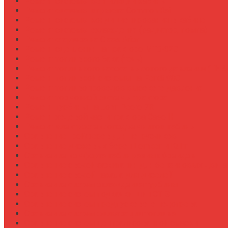
Ремонт системы вентиляции кабины
Ремонт системы впрыска Common Rail
Ремонт системы кондиционирования в кабине
Ремонт системы охлаждения (радиатор, помпа)
Ремонт стартера на Claas Arion
Ремонт сцепления на тракторе МТЗ-320
Ремонт топливного бака (течь)
Ремонт топливного насоса высокого давления (ТНВ
Ремонт топливной системы на Fendt 900
Ремонт топливопроводов высокого давления
Ремонт тормозной системы трактора
Ремонт турбины на John Deere 7R
Ремонт ходовой части трактора Case IH
Ремонт электростеклоподъемников кабины
Сравнение грейферов для погрузчиков
Сравнение дисковых борон Lemken и Kuhn
Сравнение комфорта кабин разных брендов
Сравнение свечей зажигания для бензиновых двига
Сравнение свечей накала для дизелей
Сравнение систем охлаждения турбины
Сравнение систем подкачки шин CTIS
Сравнение систем предпускового подогрева
Сравнение систем фильтрации топлива
Сравнение систем централизованной смазки