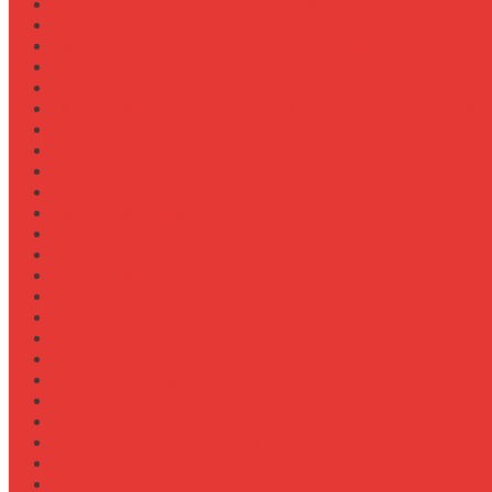
Навесное для внесения жидких удобрений
Навесное для корчевания пней
Навесное для уборки снега (отвал, щетка)
Навесное оборудование для New Holland T8
Настройка давления в гидросистеме
Настройка давления в шинах Michelin для трактора
Настройка жатки подсолнечника на комбайн
Настройка жатки рапса
Настройка оборотов ВОМ для косилки
Настройка работы задней навески
Настройка развала-схождения колес
Настройка ременных передач на пресс-подборщике
Настройка уровня масла в коробке передач
Обзор граблин-ворошилок Kuhn
Обзор зерновозов SAM
Обзор зернопогрузчиков
Обзор измельчителей ветвей
Обзор культиваторов для пропашки целины
Обзор культиваторов для рисовых чеков
Обзор опрыскивателей самоходных
Обзор плуга ПЛН 5-35 для К-744
Обзор плугов оборотных Kverneland
Обзор прикатывающих борон
Обзор прицепов для перевозки крупной техники