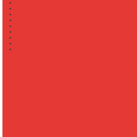
Сравнение типов подшипников в ступицах
Сравнение типов прицепов (самосвальные, бортовы
Стратегии
Строительство
Техническое обслуживание Case Puma 185
Управление
Установка предпускового подогревателя на New Holl
Экология
Эргономика
Преимущества использования компактных сеялок в 
Экономия пространства и мобильность
Повышение качества посева и снижение з
Инновационные технологии в современных компакт
Автоматизация и интеллектуальные систе
Компактные агрегаты с универсальными 
Современные разработки и примеры успешных реш
Использование роботов и беспилотных те
Примеры конкретных моделей и удачных 