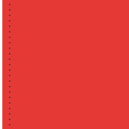
Как выбрать лебедку для трелевки леса
Как выбрать масло для МТЗ-80/82
Как выбрать сиденье оператора
Как выбрать смазочные материалы для ходовой
Как выбрать термостат для двигателя
Как выбрать фильтры (воздушный, топливный, мас
Как заменить масло в двигателе Case IH Magnum
Как подготовить опрыскиватель Berthoud к сезону
Как увеличить грузоподъемность полуприцепа
Как увеличить клиренс трактора
Как улучшить охлаждение двигателя К-744
Как улучшить тяговые свойства трактора
Консалтинг
Конференции
Лидерство
Медицина
Методы
Навеска для бурения отверстий
Навеска для заготовки сенажа
Навеска для обработки садов и виноградников
Навеска для посева травосмесей
Навеска для уборки капусты
Навеска плуга для New Holland T6