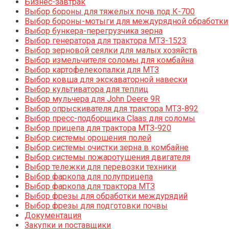
Бизнес-завтрак
Выбор бороны для тяжелых почв под К-700
Выбор бороны-мотыги для междурядной обработки
Выбор бункера-перегрузчика зерна
Выбор генератора для трактора МТЗ-1523
Выбор зерновой сеялки для малых хозяйств
Выбор измельчителя соломы для комбайна
Выбор картофелекопалки для МТЗ
Выбор ковша для экскаваторной навески
Выбор культиватора для теплиц
Выбор мульчера для John Deere 9R
Выбор опрыскивателя для трактора МТЗ-892
Выбор пресс-подборщика Claas для соломы
Выбор прицепа для трактора МТЗ-920
Выбор системы орошения полей
Выбор системы очистки зерна в комбайне
Выбор системы пожаротушения двигателя
Выбор тележки для перевозки техники
Выбор фаркопа для полуприцепа
Выбор фаркопа для трактора МТЗ
Выбор фрезы для обработки междурядий
Выбор фрезы для подготовки почвы
Документация
Закупки и поставщики