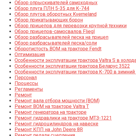
Обзор опрыскивателей самоходных
Обзор плуга ПЛН 5-35 для К-744
Обзор плугов оборотных Kverneland
Обзор прикатывающих борон
Обзор прицепов для перевозки крупной техники
Обзор прицепов-самосвалов Fliegl
Обзор разбрасывателей песка на прицеп
Обзор разбрасывателей песка/соли
Оборотистость ВОМ на тракторе Fendt
Оптимизация
Особенности эксплуатации трактора Valtra S в холод
Особенности эксплуатации трактора Беларус 3522
Особенности эксплуатации трактора К-700 в зимний
Персонал
Процессы
Регламенты
Ремонт
Ремонт вала отбора мощности (ВОМ)
Ремонт ВОМ на тракторе Valtra T
Ремонт генератора на тракторе
Ремонт гидравлики на тракторе МТЗ-1221
Ремонт гидроцилиндров на навеске
Ремонт КПП на John Deere 8R
Ремонт педали сцепления