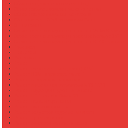
Обзор прицепов-самосвалов Fliegl
Обзор разбрасывателей песка на прицеп
Обзор разбрасывателей песка/соли
Оборотистость ВОМ на тракторе Fendt
Оптимизация
Особенности эксплуатации трактора Valtra S в холод
Особенности эксплуатации трактора Беларус 3522
Особенности эксплуатации трактора К-700 в зимний
Персонал
Процессы
Регламенты
Ремонт
Ремонт вала отбора мощности (ВОМ)
Ремонт ВОМ на тракторе Valtra T
Ремонт генератора на тракторе
Ремонт гидравлики на тракторе МТЗ-1221
Ремонт гидроцилиндров на навеске
Ремонт КПП на John Deere 8R
Ремонт педали сцепления
Ремонт подвески кабины
Ремонт редуктора ходоуменьшителя
Ремонт рулевой рейки
Ремонт сенсоров давления масла