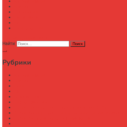
Автоматизация
Анализ
Технологии
Карта сайта
АХД
Конференции
кнопка режима сайта
Найти:
Рубрики
Автоматизация
Анализ
Аудит
АХД
Безопастность
Бизнес-завтрак
Выбор бороны для тяжелых почв под К-700
Выбор бороны-мотыги для междурядной обработки
Выбор бункера-перегрузчика зерна
Выбор генератора для трактора МТЗ-1523