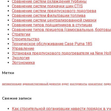
Сравнение систем охлаждения турбины
Сравнение систем подкачки шин CTIS
Сравнение систем предпускового подогрева
Сравнение систем фильтрации топлива
Сравнение систем централизованной смазки
Сравнение типов подшипников в ступицах
Сравнение типов прицепов (самосвальные, бортовы
Стратегии
Строительство
Техническое обслуживание Case Puma 185
Управление
Установка предпускового подогревателя на New Holl
Экология
Эргономика
Метки
автоматизация
административный директор
аудит
инструменты
консалтинг
лидер
Свежие записи
Как строительной организации навести порядок в уч