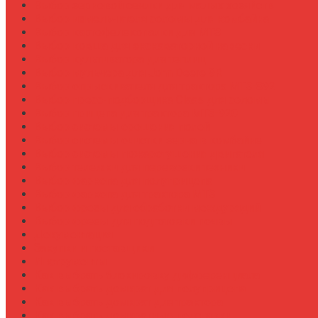
Выбор зерновой сеялки для малых хозяйств
Выбор измельчителя соломы для комбайна
Выбор картофелекопалки для МТЗ
Выбор ковша для экскаваторной навески
Выбор культиватора для теплиц
Выбор мульчера для John Deere 9R
Выбор опрыскивателя для трактора МТЗ-892
Выбор пресс-подборщика Claas для соломы
Выбор прицепа для трактора МТЗ-920
Выбор системы орошения полей
Выбор системы очистки зерна в комбайне
Выбор системы пожаротушения двигателя
Выбор тележки для перевозки техники
Выбор фаркопа для полуприцепа
Выбор фаркопа для трактора МТЗ
Выбор фрезы для обработки междурядий
Выбор фрезы для подготовки почвы
Документация
Закупки и поставщики
Инструменты
Как выбрать блокировку дифференциала
Как выбрать домкрат для полуприцепа
Как выбрать домкрат для трактора
Как выбрать домкратные подставки