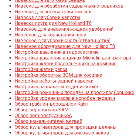
Навеска для заготовки сенажа
Навеска для обработки садов и виноградников
Навеска для посева травосмесей
Навеска для уборки капусты
Навеска плуга для New Holland T6
Навесное для внесения жидких удобрений
Навесное для корчевания пней
Навесное для уборки снега (отвал, щетка)
Навесное оборудование для New Holland T8
Настройка давления в гидросистеме
Настройка давления в шинах Michelin для трактора
Настройка жатки подсолнечника на комбайн
Настройка жатки рапса
Настройка оборотов ВОМ для косилки
Настройка работы задней навески
Настройка развала-схождения колес
Настройка ременных передач на пресс-подборщике
Настройка уровня масла в коробке передач
Обзор граблин-ворошилок Kuhn
Обзор зерновозов SAM
Обзор зернопогрузчиков
Обзор измельчителей ветвей
Обзор культиваторов для пропашки целины
Обзор культиваторов для рисовых чеков