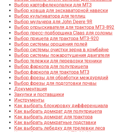
Выбор картофелекопалки для МТЗ
Выбор ковша для экскаваторной навески
Выбор культиватора для теплиц
Выбор мульчера для John Deere 9R
Выбор опрыскивателя для трактора МТЗ-892
Выбор пресс-подборщика Claas для соломы
Выбор прицепа для трактора МТЗ-920
Выбор системы орошения полей
Выбор системы очистки зерна в комбайне
Выбор системы пожаротушения двигателя
Выбор тележки для перевозки техники
Выбор фаркопа для полуприцепа
Выбор фаркопа для трактора МТЗ
Выбор фрезы для обработки междурядий
Выбор фрезы для подготовки почвы
Документация
Закупки и поставщики
Инструменты
Как выбрать блокировку дифференциала
Как выбрать домкрат для полуприцепа
Как выбрать домкрат для трактора
Как выбрать домкратные подставки
Как выбрать лебедку для трелевки леса