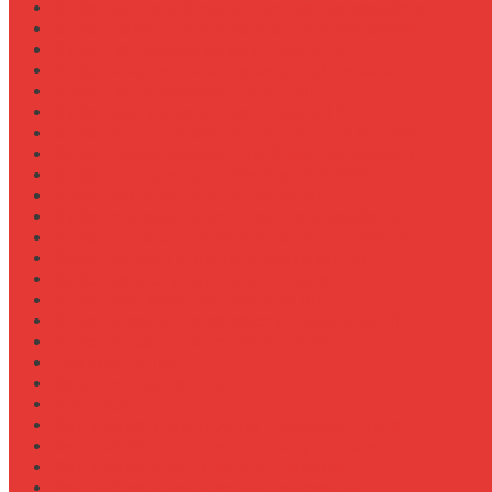
Выбор зерновой сеялки для малых хозяйств
Выбор измельчителя соломы для комбайна
Выбор картофелекопалки для МТЗ
Выбор ковша для экскаваторной навески
Выбор культиватора для теплиц
Выбор мульчера для John Deere 9R
Выбор опрыскивателя для трактора МТЗ-892
Выбор пресс-подборщика Claas для соломы
Выбор прицепа для трактора МТЗ-920
Выбор системы орошения полей
Выбор системы очистки зерна в комбайне
Выбор системы пожаротушения двигателя
Выбор тележки для перевозки техники
Выбор фаркопа для полуприцепа
Выбор фаркопа для трактора МТЗ
Выбор фрезы для обработки междурядий
Выбор фрезы для подготовки почвы
Документация
Закупки и поставщики
Инструменты
Как выбрать блокировку дифференциала
Как выбрать домкрат для полуприцепа
Как выбрать домкрат для трактора
Как выбрать домкратные подставки