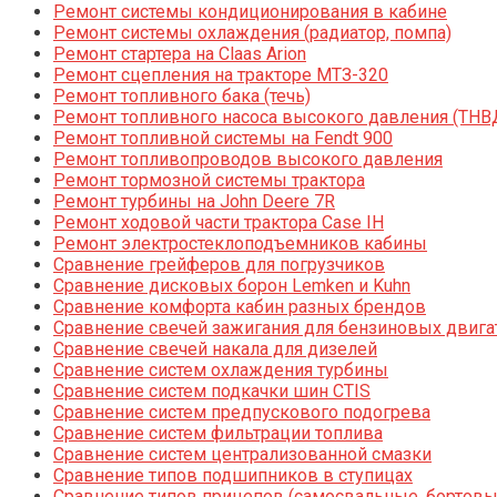
Ремонт системы кондиционирования в кабине
Ремонт системы охлаждения (радиатор, помпа)
Ремонт стартера на Claas Arion
Ремонт сцепления на тракторе МТЗ-320
Ремонт топливного бака (течь)
Ремонт топливного насоса высокого давления (ТНВ
Ремонт топливной системы на Fendt 900
Ремонт топливопроводов высокого давления
Ремонт тормозной системы трактора
Ремонт турбины на John Deere 7R
Ремонт ходовой части трактора Case IH
Ремонт электростеклоподъемников кабины
Сравнение грейферов для погрузчиков
Сравнение дисковых борон Lemken и Kuhn
Сравнение комфорта кабин разных брендов
Сравнение свечей зажигания для бензиновых двига
Сравнение свечей накала для дизелей
Сравнение систем охлаждения турбины
Сравнение систем подкачки шин CTIS
Сравнение систем предпускового подогрева
Сравнение систем фильтрации топлива
Сравнение систем централизованной смазки
Сравнение типов подшипников в ступицах
Сравнение типов прицепов (самосвальные, бортовы