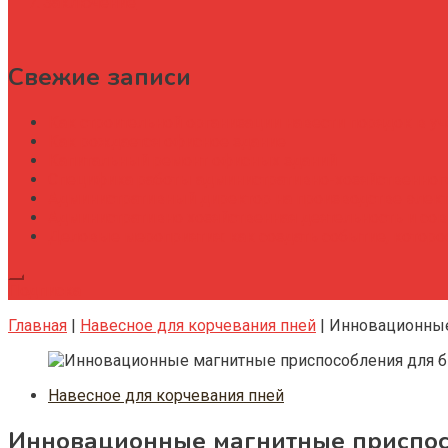
Заключение
Свежие записи
Как строительной организации навести порядок в уч
Как рождается офисное здание
Капитальный ремонт офисных зданий
Специфика работы административно-хозяйственног
Административный директор на производстве элек
Административно хозяйственная деятельность и со
Деловые мероприятия: как создать событие, котор
Подписка
Главная
|
Навесное для корчевания пней
|
Инновационные
Навесное для корчевания пней
Инновационные магнитные приспос