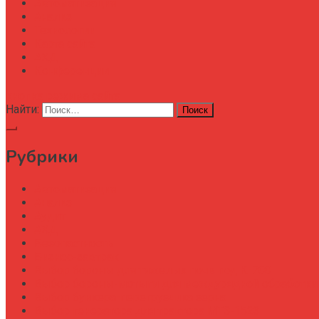
Автоматизация
Анализ
Технологии
Карта сайта
АХД
Конференции
кнопка режима сайта
Найти:
Рубрики
Автоматизация
Анализ
Аудит
АХД
Безопастность
Бизнес-завтрак
Выбор бороны для тяжелых почв под К-700
Выбор бороны-мотыги для междурядной обработки
Выбор бункера-перегрузчика зерна
Выбор генератора для трактора МТЗ-1523