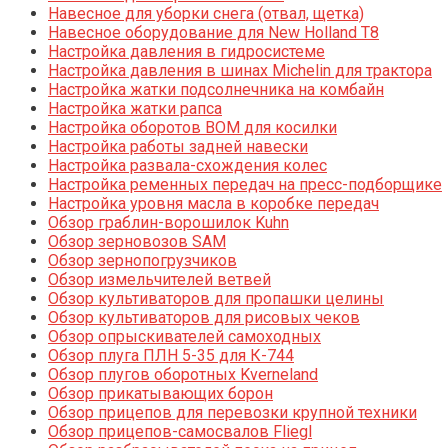
Навесное для уборки снега (отвал, щетка)
Навесное оборудование для New Holland T8
Настройка давления в гидросистеме
Настройка давления в шинах Michelin для трактора
Настройка жатки подсолнечника на комбайн
Настройка жатки рапса
Настройка оборотов ВОМ для косилки
Настройка работы задней навески
Настройка развала-схождения колес
Настройка ременных передач на пресс-подборщике
Настройка уровня масла в коробке передач
Обзор граблин-ворошилок Kuhn
Обзор зерновозов SAM
Обзор зернопогрузчиков
Обзор измельчителей ветвей
Обзор культиваторов для пропашки целины
Обзор культиваторов для рисовых чеков
Обзор опрыскивателей самоходных
Обзор плуга ПЛН 5-35 для К-744
Обзор плугов оборотных Kverneland
Обзор прикатывающих борон
Обзор прицепов для перевозки крупной техники
Обзор прицепов-самосвалов Fliegl