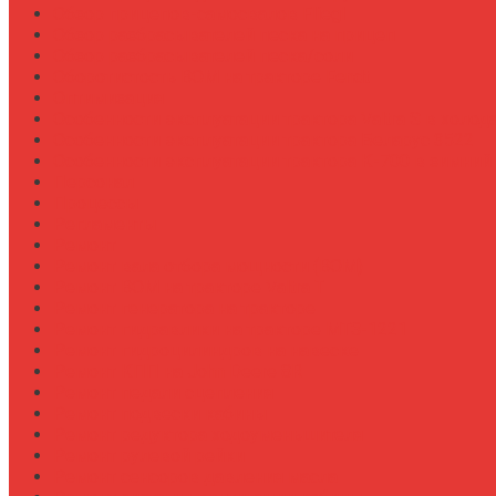
Обзор прицепов-самосвалов Fliegl
Обзор разбрасывателей песка на прицеп
Обзор разбрасывателей песка/соли
Оборотистость ВОМ на тракторе Fendt
Оптимизация
Особенности эксплуатации трактора Valtra S в холод
Особенности эксплуатации трактора Беларус 3522
Особенности эксплуатации трактора К-700 в зимний
Персонал
Процессы
Регламенты
Ремонт
Ремонт вала отбора мощности (ВОМ)
Ремонт ВОМ на тракторе Valtra T
Ремонт генератора на тракторе
Ремонт гидравлики на тракторе МТЗ-1221
Ремонт гидроцилиндров на навеске
Ремонт КПП на John Deere 8R
Ремонт педали сцепления
Ремонт подвески кабины
Ремонт редуктора ходоуменьшителя
Ремонт рулевой рейки
Ремонт сенсоров давления масла