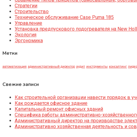
Стратегии
Строительство
Техническое обслуживание Case Puma 185
Управление
Установка предпускового подогревателя на New Holl
Экология
Эргономика
Метки
автоматизация
административный директор
аудит
инструменты
консалтинг
лидер
Свежие записи
Как строительной организации навести порядок в уч
Как рождается офисное здание
Капитальный ремонт офисных зданий
Специфика работы административно-хозяйственног
Административный директор на производстве элек
Административно хозяйственная деятельность и со