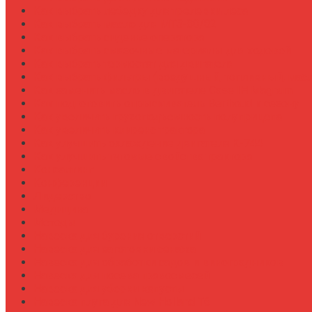
Как выбрать лебедку для трелевки леса
Как выбрать масло для МТЗ-80/82
Как выбрать сиденье оператора
Как выбрать смазочные материалы для ходовой
Как выбрать термостат для двигателя
Как выбрать фильтры (воздушный, топливный, мас
Как заменить масло в двигателе Case IH Magnum
Как подготовить опрыскиватель Berthoud к сезону
Как увеличить грузоподъемность полуприцепа
Как увеличить клиренс трактора
Как улучшить охлаждение двигателя К-744
Как улучшить тяговые свойства трактора
Консалтинг
Конференции
Лидерство
Медицина
Методы
Навеска для бурения отверстий
Навеска для заготовки сенажа
Навеска для обработки садов и виноградников
Навеска для посева травосмесей
Навеска для уборки капусты
Навеска плуга для New Holland T6