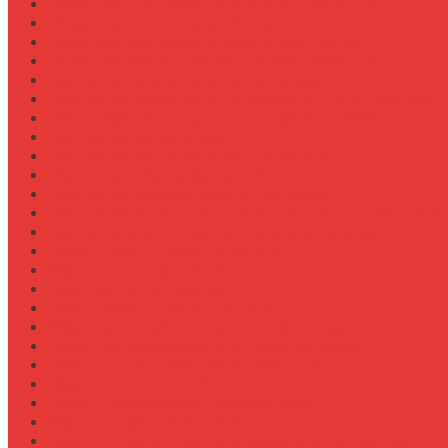
Навесное для внесения жидких удобрений
Навесное для корчевания пней
Навесное для уборки снега (отвал, щетка)
Навесное оборудование для New Holland T8
Настройка давления в гидросистеме
Настройка давления в шинах Michelin для трактора
Настройка жатки подсолнечника на комбайн
Настройка жатки рапса
Настройка оборотов ВОМ для косилки
Настройка работы задней навески
Настройка развала-схождения колес
Настройка ременных передач на пресс-подборщике
Настройка уровня масла в коробке передач
Обзор граблин-ворошилок Kuhn
Обзор зерновозов SAM
Обзор зернопогрузчиков
Обзор измельчителей ветвей
Обзор культиваторов для пропашки целины
Обзор культиваторов для рисовых чеков
Обзор опрыскивателей самоходных
Обзор плуга ПЛН 5-35 для К-744
Обзор плугов оборотных Kverneland
Обзор прикатывающих борон
Обзор прицепов для перевозки крупной техники