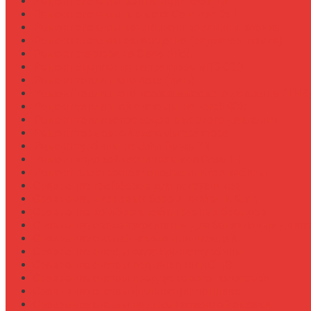
Ремонт системы вентиляции кабины
Ремонт системы впрыска Common Rail
Ремонт системы кондиционирования в кабине
Ремонт системы охлаждения (радиатор, помпа)
Ремонт стартера на Claas Arion
Ремонт сцепления на тракторе МТЗ-320
Ремонт топливного бака (течь)
Ремонт топливного насоса высокого давления (ТНВ
Ремонт топливной системы на Fendt 900
Ремонт топливопроводов высокого давления
Ремонт тормозной системы трактора
Ремонт турбины на John Deere 7R
Ремонт ходовой части трактора Case IH
Ремонт электростеклоподъемников кабины
Сравнение грейферов для погрузчиков
Сравнение дисковых борон Lemken и Kuhn
Сравнение комфорта кабин разных брендов
Сравнение свечей зажигания для бензиновых двига
Сравнение свечей накала для дизелей
Сравнение систем охлаждения турбины
Сравнение систем подкачки шин CTIS
Сравнение систем предпускового подогрева
Сравнение систем фильтрации топлива
Сравнение систем централизованной смазки