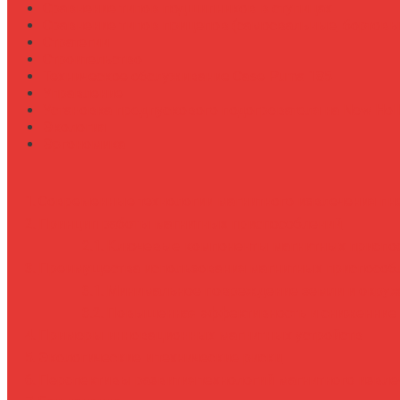
Сравнение типов подшипников в ступицах
Сравнение типов прицепов (самосвальные, бортовы
Стратегии
Строительство
Техническое обслуживание Case Puma 185
Управление
Установка предпускового подогревателя на New Holl
Экология
Эргономика
Современные технологии магнитного извлечения пн
Принцип работы магнитных приспособлений
Ключевые компоненты магнитных приспо
Преимущества использования магнитных приспособ
Минимальное повреждение земли и окру
Повышенная эффективность и сниженние 
Примеры инновационных магнитных устройств
Экологические и технические риски
Перспективы развития технологий магнитного извле