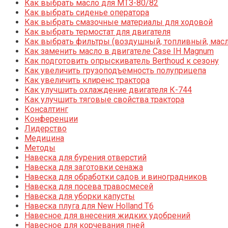
Как выбрать масло для МТЗ-80/82
Как выбрать сиденье оператора
Как выбрать смазочные материалы для ходовой
Как выбрать термостат для двигателя
Как выбрать фильтры (воздушный, топливный, мас
Как заменить масло в двигателе Case IH Magnum
Как подготовить опрыскиватель Berthoud к сезону
Как увеличить грузоподъемность полуприцепа
Как увеличить клиренс трактора
Как улучшить охлаждение двигателя К-744
Как улучшить тяговые свойства трактора
Консалтинг
Конференции
Лидерство
Медицина
Методы
Навеска для бурения отверстий
Навеска для заготовки сенажа
Навеска для обработки садов и виноградников
Навеска для посева травосмесей
Навеска для уборки капусты
Навеска плуга для New Holland T6
Навесное для внесения жидких удобрений
Навесное для корчевания пней