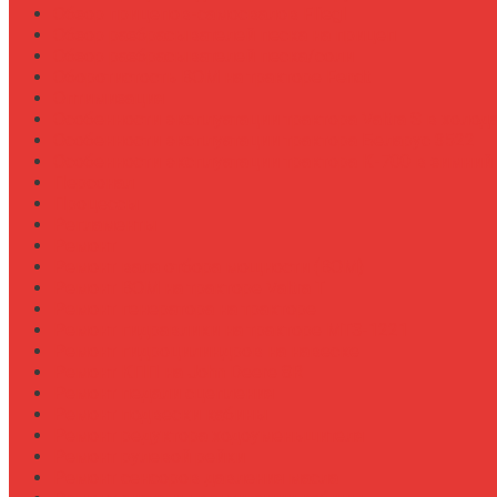
Обзор прицепов-самосвалов Fliegl
Обзор разбрасывателей песка на прицеп
Обзор разбрасывателей песка/соли
Оборотистость ВОМ на тракторе Fendt
Оптимизация
Особенности эксплуатации трактора Valtra S в холод
Особенности эксплуатации трактора Беларус 3522
Особенности эксплуатации трактора К-700 в зимний
Персонал
Процессы
Регламенты
Ремонт
Ремонт вала отбора мощности (ВОМ)
Ремонт ВОМ на тракторе Valtra T
Ремонт генератора на тракторе
Ремонт гидравлики на тракторе МТЗ-1221
Ремонт гидроцилиндров на навеске
Ремонт КПП на John Deere 8R
Ремонт педали сцепления
Ремонт подвески кабины
Ремонт редуктора ходоуменьшителя
Ремонт рулевой рейки
Ремонт сенсоров давления масла