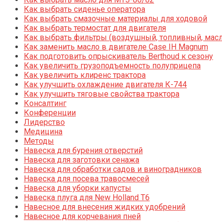
Как выбрать сиденье оператора
Как выбрать смазочные материалы для ходовой
Как выбрать термостат для двигателя
Как выбрать фильтры (воздушный, топливный, мас
Как заменить масло в двигателе Case IH Magnum
Как подготовить опрыскиватель Berthoud к сезону
Как увеличить грузоподъемность полуприцепа
Как увеличить клиренс трактора
Как улучшить охлаждение двигателя К-744
Как улучшить тяговые свойства трактора
Консалтинг
Конференции
Лидерство
Медицина
Методы
Навеска для бурения отверстий
Навеска для заготовки сенажа
Навеска для обработки садов и виноградников
Навеска для посева травосмесей
Навеска для уборки капусты
Навеска плуга для New Holland T6
Навесное для внесения жидких удобрений
Навесное для корчевания пней