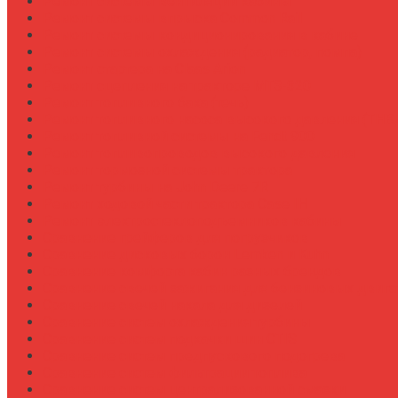
Ремонт системы вентиляции кабины
Ремонт системы впрыска Common Rail
Ремонт системы кондиционирования в кабине
Ремонт системы охлаждения (радиатор, помпа)
Ремонт стартера на Claas Arion
Ремонт сцепления на тракторе МТЗ-320
Ремонт топливного бака (течь)
Ремонт топливного насоса высокого давления (ТНВ
Ремонт топливной системы на Fendt 900
Ремонт топливопроводов высокого давления
Ремонт тормозной системы трактора
Ремонт турбины на John Deere 7R
Ремонт ходовой части трактора Case IH
Ремонт электростеклоподъемников кабины
Сравнение грейферов для погрузчиков
Сравнение дисковых борон Lemken и Kuhn
Сравнение комфорта кабин разных брендов
Сравнение свечей зажигания для бензиновых двига
Сравнение свечей накала для дизелей
Сравнение систем охлаждения турбины
Сравнение систем подкачки шин CTIS
Сравнение систем предпускового подогрева
Сравнение систем фильтрации топлива
Сравнение систем централизованной смазки