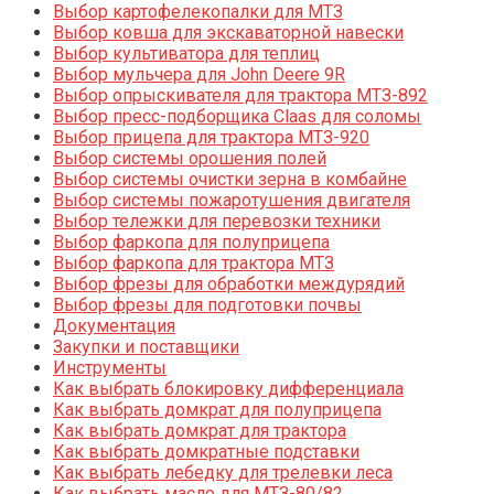
Выбор картофелекопалки для МТЗ
Выбор ковша для экскаваторной навески
Выбор культиватора для теплиц
Выбор мульчера для John Deere 9R
Выбор опрыскивателя для трактора МТЗ-892
Выбор пресс-подборщика Claas для соломы
Выбор прицепа для трактора МТЗ-920
Выбор системы орошения полей
Выбор системы очистки зерна в комбайне
Выбор системы пожаротушения двигателя
Выбор тележки для перевозки техники
Выбор фаркопа для полуприцепа
Выбор фаркопа для трактора МТЗ
Выбор фрезы для обработки междурядий
Выбор фрезы для подготовки почвы
Документация
Закупки и поставщики
Инструменты
Как выбрать блокировку дифференциала
Как выбрать домкрат для полуприцепа
Как выбрать домкрат для трактора
Как выбрать домкратные подставки
Как выбрать лебедку для трелевки леса
Как выбрать масло для МТЗ-80/82