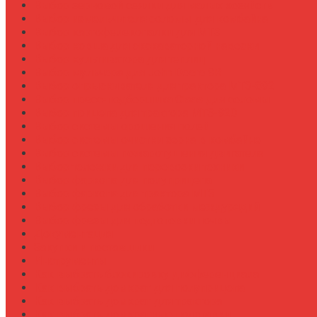
Выбор зерновой сеялки для малых хозяйств
Выбор измельчителя соломы для комбайна
Выбор картофелекопалки для МТЗ
Выбор ковша для экскаваторной навески
Выбор культиватора для теплиц
Выбор мульчера для John Deere 9R
Выбор опрыскивателя для трактора МТЗ-892
Выбор пресс-подборщика Claas для соломы
Выбор прицепа для трактора МТЗ-920
Выбор системы орошения полей
Выбор системы очистки зерна в комбайне
Выбор системы пожаротушения двигателя
Выбор тележки для перевозки техники
Выбор фаркопа для полуприцепа
Выбор фаркопа для трактора МТЗ
Выбор фрезы для обработки междурядий
Выбор фрезы для подготовки почвы
Документация
Закупки и поставщики
Инструменты
Как выбрать блокировку дифференциала
Как выбрать домкрат для полуприцепа
Как выбрать домкрат для трактора
Как выбрать домкратные подставки