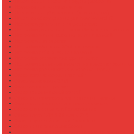
Навесное для внесения жидких удобрений
Навесное для корчевания пней
Навесное для уборки снега (отвал, щетка)
Навесное оборудование для New Holland T8
Настройка давления в гидросистеме
Настройка давления в шинах Michelin для трактора
Настройка жатки подсолнечника на комбайн
Настройка жатки рапса
Настройка оборотов ВОМ для косилки
Настройка работы задней навески
Настройка развала-схождения колес
Настройка ременных передач на пресс-подборщике
Настройка уровня масла в коробке передач
Обзор граблин-ворошилок Kuhn
Обзор зерновозов SAM
Обзор зернопогрузчиков
Обзор измельчителей ветвей
Обзор культиваторов для пропашки целины
Обзор культиваторов для рисовых чеков
Обзор опрыскивателей самоходных
Обзор плуга ПЛН 5-35 для К-744
Обзор плугов оборотных Kverneland
Обзор прикатывающих борон
Обзор прицепов для перевозки крупной техники