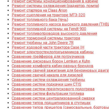
Ремонт системы кондиционирования в кабине
Ремонт системы охлаждения (радиатор, помпа)
Ремонт стартера на Claas Arion
Ремонт сцепления на тракторе МТЗ-320
Ремонт топливного бака (течь)
Ремонт топливного насоса высокого давления (ТНВ
Ремонт топливной системы на Fendt 900
Ремонт топливопроводов высокого давления
Ремонт тормозной системы трактора
Ремонт турбины на John Deere 7R
Ремонт ходовой части трактора Case IH
Ремонт электростеклоподъемников кабины
Сравнение грейферов для погрузчиков
Сравнение дисковых борон Lemken и Kuhn
Сравнение комфорта кабин разных брендов
Сравнение свечей зажигания для бензиновых двига
Сравнение свечей накала для дизелей
Сравнение систем охлаждения турбины
Сравнение систем подкачки шин CTIS
Сравнение систем предпускового подогрева
Сравнение систем фильтрации топлива
Сравнение систем централизованной смазки
Сравнение типов подшипников в ступицах
Сравнение типов прицепов (самосвальные, бортовы