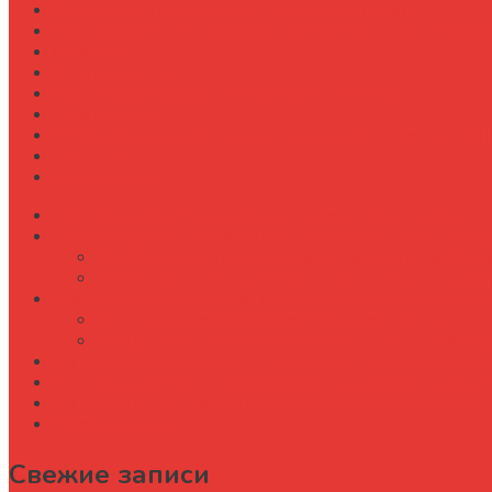
Сравнение типов подшипников в ступицах
Сравнение типов прицепов (самосвальные, бортовы
Стратегии
Строительство
Техническое обслуживание Case Puma 185
Управление
Установка предпускового подогревателя на New Holl
Экология
Эргономика
Особенности тяжелых почв типа К-700 и вызовы 
Инновационные материалы для борон: виды и хар
Композитные материалы на основе карбон
Новые легированные сплавы и быстрореж
Методики повышения износостойкости с использ
Поверхностная обработка и напыление
Область применения порошковых металлоо
Практические примеры внедрения инновационных
Преимущества использования инновационных мат
Перспективы развития и внедрения инновационн
Заключение
Свежие записи