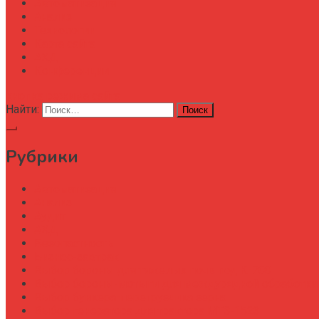
Автоматизация
Анализ
Технологии
Карта сайта
АХД
Конференции
кнопка режима сайта
Найти:
Рубрики
Автоматизация
Анализ
Аудит
АХД
Безопастность
Бизнес-завтрак
Выбор бороны для тяжелых почв под К-700
Выбор бороны-мотыги для междурядной обработки
Выбор бункера-перегрузчика зерна
Выбор генератора для трактора МТЗ-1523