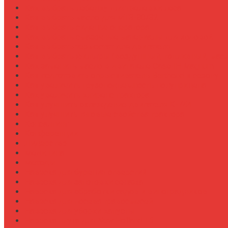
Как выбрать лебедку для трелевки леса
Как выбрать масло для МТЗ-80/82
Как выбрать сиденье оператора
Как выбрать смазочные материалы для ходовой
Как выбрать термостат для двигателя
Как выбрать фильтры (воздушный, топливный, мас
Как заменить масло в двигателе Case IH Magnum
Как подготовить опрыскиватель Berthoud к сезону
Как увеличить грузоподъемность полуприцепа
Как увеличить клиренс трактора
Как улучшить охлаждение двигателя К-744
Как улучшить тяговые свойства трактора
Консалтинг
Конференции
Лидерство
Медицина
Методы
Навеска для бурения отверстий
Навеска для заготовки сенажа
Навеска для обработки садов и виноградников
Навеска для посева травосмесей
Навеска для уборки капусты
Навеска плуга для New Holland T6