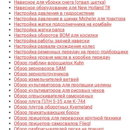
Навесное для уборки снега (отвал, щетка)
Навесное оборудование для New Holland T8
Настройка давления в гидросистеме
Настройка давления в шинах Michelin для трактора
Настройка жатки подсолнечника на комбайн
Настройка жатки рапса
Настройка оборотов ВОМ для косилки
Настройка работы задней навески
Настройка развала-схождения колес
Настройка ременных передач на пресс-подборщике
Настройка уровня масла в коробке передач
Обзор граблин-ворошилок Kuhn
Обзор зерновозов SAM
Обзор зернопогрузчиков
Обзор измельчителей ветвей
Обзор культиваторов для пропашки целины
Обзор культиваторов для рисовых чеков
Обзор опрыскивателей самоходных
Обзор плуга ПЛН 5-35 для К-744
Обзор плугов оборотных Kverneland
Обзор прикатывающих борон
Обзор прицепов для перевозки крупной техники
Обзор прицепов-самосвалов Fliegl
Обзор разбрасывателей песка на прицеп