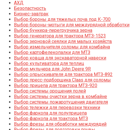
АХД
Безопастность
Бизнес-завтрак
Выбор бороны для тяжелых почв под К-700
Выбор бороны-мотыги для междурядной обработки
Выбор бункера-перегрузчика зерна
Выбор генератора для трактора МТЗ-1523
Выбор зерновой сеялки для малых хозяйств
Выбор измельчителя соломы для комбайна
Выбор картофелекопалки для МТЗ
Выбор ковша для экскаваторной навески
Выбор культиватора для теплиц
Выбор мульчера для John Deere 9R
Выбор опрыскивателя для трактора МТЗ-892
Выбор пресс-подборщика Claas для соломы
Выбор прицепа для трактора МТЗ-920
Выбор системы орошения полей
Выбор системы очистки зерна в комбайне
Выбор системы пожаротушения двигателя
Выбор тележки для перевозки техники
Выбор фаркопа для полуприцепа
Выбор фаркопа для трактора МТЗ
Выбор фрезы для обработки междурядий
Выбор фрезы для подготовки почвы