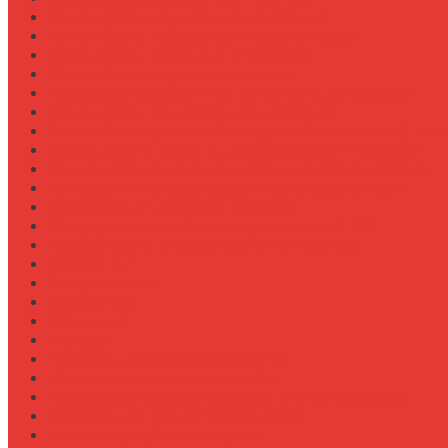
Как выбрать домкратные подставки
Как выбрать лебедку для трелевки леса
Как выбрать масло для МТЗ-80/82
Как выбрать сиденье оператора
Как выбрать смазочные материалы для ходовой
Как выбрать термостат для двигателя
Как выбрать фильтры (воздушный, топливный, мас
Как заменить масло в двигателе Case IH Magnum
Как подготовить опрыскиватель Berthoud к сезону
Как увеличить грузоподъемность полуприцепа
Как увеличить клиренс трактора
Как улучшить охлаждение двигателя К-744
Как улучшить тяговые свойства трактора
Консалтинг
Конференции
Лидерство
Медицина
Методы
Навеска для бурения отверстий
Навеска для заготовки сенажа
Навеска для обработки садов и виноградников
Навеска для посева травосмесей
Навеска для уборки капусты