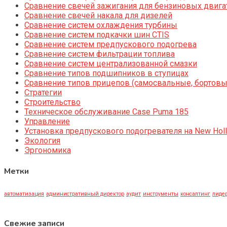
Сравнение свечей зажигания для бензиновых двига
Сравнение свечей накала для дизелей
Сравнение систем охлаждения турбины
Сравнение систем подкачки шин CTIS
Сравнение систем предпускового подогрева
Сравнение систем фильтрации топлива
Сравнение систем централизованной смазки
Сравнение типов подшипников в ступицах
Сравнение типов прицепов (самосвальные, бортовы
Стратегии
Строительство
Техническое обслуживание Case Puma 185
Управление
Установка предпускового подогревателя на New Holl
Экология
Эргономика
Метки
автоматизация
административный директор
аудит
инструменты
консалтинг
лидер
Свежие записи