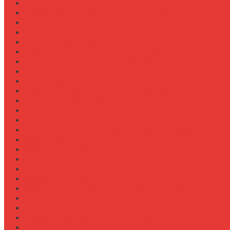
Навеска плуга для New Holland T6
Навесное для внесения жидких удобрений
Навесное для корчевания пней
Навесное для уборки снега (отвал, щетка)
Навесное оборудование для New Holland T8
Настройка давления в гидросистеме
Настройка давления в шинах Michelin для трактора
Настройка жатки подсолнечника на комбайн
Настройка жатки рапса
Настройка оборотов ВОМ для косилки
Настройка работы задней навески
Настройка развала-схождения колес
Настройка ременных передач на пресс-подборщике
Настройка уровня масла в коробке передач
Обзор граблин-ворошилок Kuhn
Обзор зерновозов SAM
Обзор зернопогрузчиков
Обзор измельчителей ветвей
Обзор культиваторов для пропашки целины
Обзор культиваторов для рисовых чеков
Обзор опрыскивателей самоходных
Обзор плуга ПЛН 5-35 для К-744
Обзор плугов оборотных Kverneland
Обзор прикатывающих борон