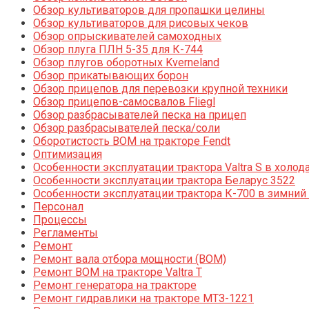
Обзор культиваторов для пропашки целины
Обзор культиваторов для рисовых чеков
Обзор опрыскивателей самоходных
Обзор плуга ПЛН 5-35 для К-744
Обзор плугов оборотных Kverneland
Обзор прикатывающих борон
Обзор прицепов для перевозки крупной техники
Обзор прицепов-самосвалов Fliegl
Обзор разбрасывателей песка на прицеп
Обзор разбрасывателей песка/соли
Оборотистость ВОМ на тракторе Fendt
Оптимизация
Особенности эксплуатации трактора Valtra S в холод
Особенности эксплуатации трактора Беларус 3522
Особенности эксплуатации трактора К-700 в зимний
Персонал
Процессы
Регламенты
Ремонт
Ремонт вала отбора мощности (ВОМ)
Ремонт ВОМ на тракторе Valtra T
Ремонт генератора на тракторе
Ремонт гидравлики на тракторе МТЗ-1221