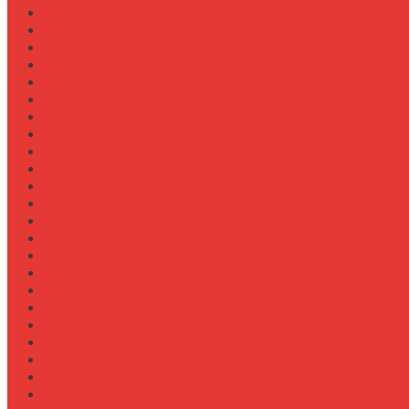
Обзор прицепов для перевозки крупной техники
Обзор прицепов-самосвалов Fliegl
Обзор разбрасывателей песка на прицеп
Обзор разбрасывателей песка/соли
Оборотистость ВОМ на тракторе Fendt
Оптимизация
Особенности эксплуатации трактора Valtra S в холод
Особенности эксплуатации трактора Беларус 3522
Особенности эксплуатации трактора К-700 в зимний
Персонал
Процессы
Регламенты
Ремонт
Ремонт вала отбора мощности (ВОМ)
Ремонт ВОМ на тракторе Valtra T
Ремонт генератора на тракторе
Ремонт гидравлики на тракторе МТЗ-1221
Ремонт гидроцилиндров на навеске
Ремонт КПП на John Deere 8R
Ремонт педали сцепления
Ремонт подвески кабины
Ремонт редуктора ходоуменьшителя
Ремонт рулевой рейки