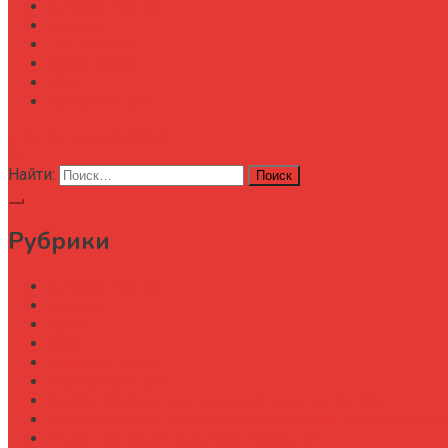
Автоматизация
Анализ
Технологии
Карта сайта
АХД
Конференции
кнопка режима сайта
Найти:
Рубрики
Автоматизация
Анализ
Аудит
АХД
Безопастность
Бизнес-завтрак
Выбор бороны для тяжелых почв под К-700
Выбор бороны-мотыги для междурядной обработки
Выбор бункера-перегрузчика зерна