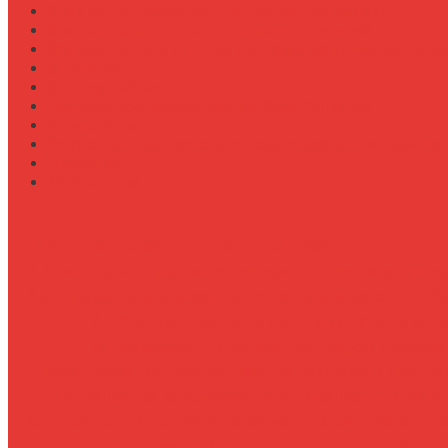
Сравнение систем централизованной смазки
Сравнение типов подшипников в ступицах
Сравнение типов прицепов (самосвальные, бортовы
Стратегии
Строительство
Техническое обслуживание Case Puma 185
Управление
Установка предпускового подогревателя на New Holl
Экология
Эргономика
История и особенности бороны К-700
Значение использования инновационных материало
Современные композиты и сплавы для бороны К-70
Улучшенные твердые сплавы на основе н
Композиты на основе полимеров и армир
Использование твердосплавных покрытий и быстро
Преимущества использования инновационных мате
Примеры внедрения инновационных материалов в б
Перспективы развития и перспективные инновации