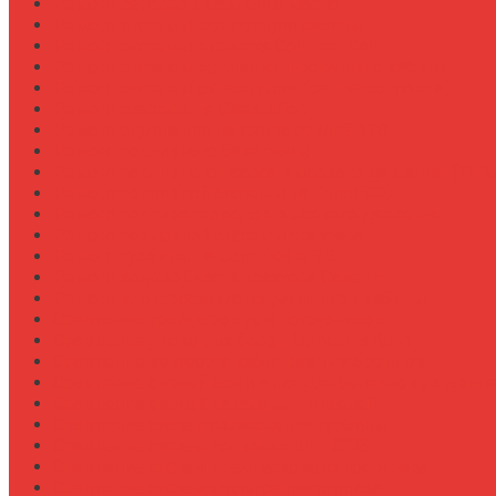
Ремонт сенсоров давления масла
Ремонт системы вентиляции кабины
Ремонт системы впрыска Common Rail
Ремонт системы кондиционирования в кабине
Ремонт системы охлаждения (радиатор, помпа)
Ремонт стартера на Claas Arion
Ремонт сцепления на тракторе МТЗ-320
Ремонт топливного бака (течь)
Ремонт топливного насоса высокого давления (ТНВ
Ремонт топливной системы на Fendt 900
Ремонт топливопроводов высокого давления
Ремонт тормозной системы трактора
Ремонт турбины на John Deere 7R
Ремонт ходовой части трактора Case IH
Ремонт электростеклоподъемников кабины
Сравнение грейферов для погрузчиков
Сравнение дисковых борон Lemken и Kuhn
Сравнение комфорта кабин разных брендов
Сравнение свечей зажигания для бензиновых двига
Сравнение свечей накала для дизелей
Сравнение систем охлаждения турбины
Сравнение систем подкачки шин CTIS
Сравнение систем предпускового подогрева
Сравнение систем фильтрации топлива