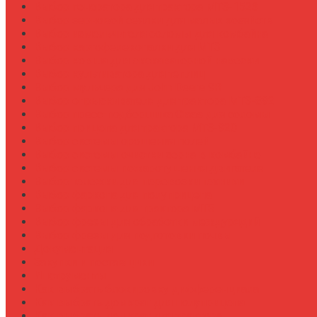
Выбор генератора для трактора МТЗ-1523
Выбор зерновой сеялки для малых хозяйств
Выбор измельчителя соломы для комбайна
Выбор картофелекопалки для МТЗ
Выбор ковша для экскаваторной навески
Выбор культиватора для теплиц
Выбор мульчера для John Deere 9R
Выбор опрыскивателя для трактора МТЗ-892
Выбор пресс-подборщика Claas для соломы
Выбор прицепа для трактора МТЗ-920
Выбор системы орошения полей
Выбор системы очистки зерна в комбайне
Выбор системы пожаротушения двигателя
Выбор тележки для перевозки техники
Выбор фаркопа для полуприцепа
Выбор фаркопа для трактора МТЗ
Выбор фрезы для обработки междурядий
Выбор фрезы для подготовки почвы
Документация
Закупки и поставщики
Инструменты
Как выбрать блокировку дифференциала
Как выбрать домкрат для полуприцепа
Как выбрать домкрат для трактора