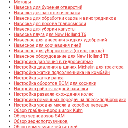
Методы
Навеска для бурения отверстий
Навеска для заготовки сенажа
Навеска для обработки садов и виноградников
Навеска для посева травосмесей
Навеска для уборки капусты
Навеска плуга для New Holland T6
Навесное для внесения жидких удобрений
Навесное для корчевания пней
Навесное для уборки снега (отвал, щетка)
Навесное оборудование для New Holland T8
Настройка давления в гидросистеме
Настройка давления в шинах Michelin для трактора
Настройка жатки подсолнечника на комбайн
Настройка жатки рапса
Настройка оборотов ВОМ для косилки
Настройка работы задней навески
Настройка развала-схождения колес
Настройка ременных передач на пресс-подборщике
Настройка уровня масла в коробке передач
Обзор граблин-ворошилок Kuhn
Обзор зерновозов SAM
Обзор зернопогрузчиков
Обзор измельчителей ветвей