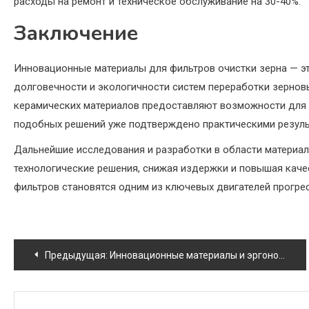
расходы на ремонт и техническое обслуживание на 30-40%.
Заключение
Инновационные материалы для фильтров очистки зерна — э
долговечности и экологичности систем переработки зерновы
керамических материалов предоставляют возможности для 
подобных решений уже подтверждено практическими резуль
Дальнейшие исследования и разработки в области материа
технологические решения, снижая издержки и повышая каче
фильтров становятся одним из ключевых двигателей прогре
Навигация
Предыдущая:
Инновационные материалы и эргономика: как выбрать сиденье оператора для долгосрочного комфорта
по