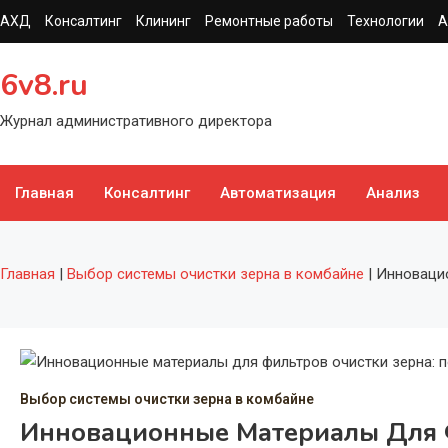
Перейти
АХД
Консалтинг
Клининг
Ремонтные работы
Технологии
А
к
содержимому
6v8.ru
Журнал административного директора
Главная
Консалтинг
Автоматизация
Анализ
Главная
|
Выбор системы очистки зерна в комбайне
|
Инновацио
Выбор системы очистки зерна в комбайне
Инновационные Материалы Для Ф