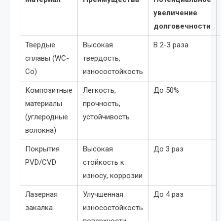
увеличение
долговечности
Твердые
Высокая
В 2-3 раза
сплавы (WC-
твердость,
Co)
износостойкость
Композитные
Легкость,
До 50%
материалы
прочность,
(углеродные
устойчивость
волокна)
Покрытия
Высокая
До 3 раз
PVD/CVD
стойкость к
износу, коррозии
Лазерная
Улучшенная
До 4 раз
закалка
износостойкость