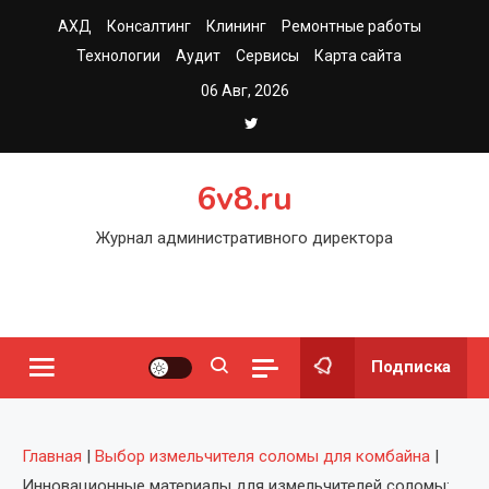
Перейти
АХД
Консалтинг
Клининг
Ремонтные работы
к
Технологии
Аудит
Сервисы
Карта сайта
содержимому
06 Авг, 2026
6v8.ru
Журнал административного директора
Подписка
Главная
|
Выбор измельчителя соломы для комбайна
|
Инновационные материалы для измельчителей соломы: