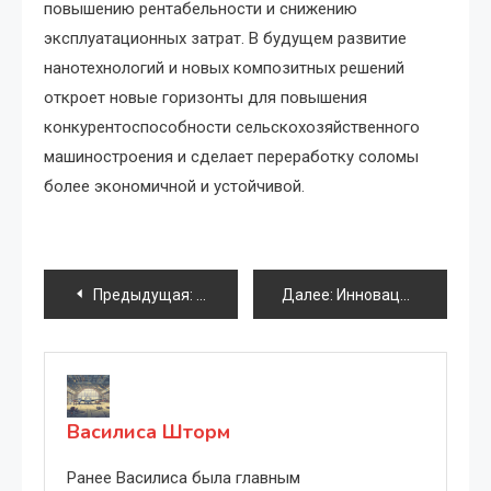
повышению рентабельности и снижению
эксплуатационных затрат. В будущем развитие
нанотехнологий и новых композитных решений
откроет новые горизонты для повышения
конкурентоспособности сельскохозяйственного
машиностроения и сделает переработку соломы
более экономичной и устойчивой.
Навигация
Предыдущая:
Инновационные материалы для легких и
Далее:
Инновационные культиваторы для рисовых чеков: автоматизация и экологическая безопасность производства
по
записям
Василиса Шторм
Ранее Василиса была главным