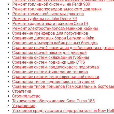
Ремонт топливной системы на Fendt 900
Ремонт топливопроводов высокого давления
Ремонт тормозной системы трактора
Ремонт турбины на John Deere 7R
Ремонт ходовой части трактора Case IH
Ремонт электростеклоподъемников кабины
Сравнение грейферов для погрузчиков
Сравнение дисковых борон Lemken и Kuhn
Сравнение комфорта кабин разных брендов
Сравнение свечей зажигания для бензиновых двига
Сравнение свечей накала для дизелей
Сравнение систем охлаждения турбины
Сравнение систем подкачки шин CTIS
Сравнение систем предпускового подогрева
Сравнение систем фильтрации топлива
Сравнение систем централизованной смазки
Сравнение типов подшипников в ступицах
Сравнение типов прицепов (самосвальные, бортовы
Стратегии
Строительство
Техническое обслуживание Case Puma 185
Управление
Установка предпускового подогревателя на New Holl