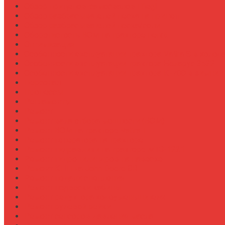
Обзор прицепов-самосвалов Fliegl
Обзор разбрасывателей песка на прицеп
Обзор разбрасывателей песка/соли
Оборотистость ВОМ на тракторе Fendt
Оптимизация
Особенности эксплуатации трактора Valtra S в холод
Особенности эксплуатации трактора Беларус 3522
Особенности эксплуатации трактора К-700 в зимний
Персонал
Процессы
Регламенты
Ремонт
Ремонт вала отбора мощности (ВОМ)
Ремонт ВОМ на тракторе Valtra T
Ремонт генератора на тракторе
Ремонт гидравлики на тракторе МТЗ-1221
Ремонт гидроцилиндров на навеске
Ремонт КПП на John Deere 8R
Ремонт педали сцепления
Ремонт подвески кабины
Ремонт редуктора ходоуменьшителя
Ремонт рулевой рейки
Ремонт сенсоров давления масла