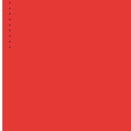
Сравнение типов подшипников в ступицах
Сравнение типов прицепов (самосвальные, бортовы
Стратегии
Строительство
Техническое обслуживание Case Puma 185
Управление
Установка предпускового подогревателя на New Holl
Экология
Эргономика
Современные требования к материалам для ковшей 
Инновационные материалы: основные направления 
Композиты на основе полимерных матери
Высокопрочные сплавы и наноматериалы
Материалы, соответствующие новым стандартам: та
Преимущества использования инновационных матер
Новые стандарты в производстве и эксплуатации к
Будущие направления развития инновационных мат
Заключение