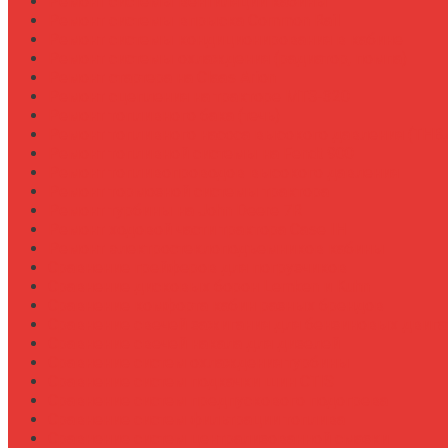
Ремонт системы вентиляции кабины
Ремонт системы впрыска Common Rail
Ремонт системы кондиционирования в кабине
Ремонт системы охлаждения (радиатор, помпа)
Ремонт стартера на Claas Arion
Ремонт сцепления на тракторе МТЗ-320
Ремонт топливного бака (течь)
Ремонт топливного насоса высокого давления (ТНВ
Ремонт топливной системы на Fendt 900
Ремонт топливопроводов высокого давления
Ремонт тормозной системы трактора
Ремонт турбины на John Deere 7R
Ремонт ходовой части трактора Case IH
Ремонт электростеклоподъемников кабины
Сравнение грейферов для погрузчиков
Сравнение дисковых борон Lemken и Kuhn
Сравнение комфорта кабин разных брендов
Сравнение свечей зажигания для бензиновых двига
Сравнение свечей накала для дизелей
Сравнение систем охлаждения турбины
Сравнение систем подкачки шин CTIS
Сравнение систем предпускового подогрева
Сравнение систем фильтрации топлива
Сравнение систем централизованной смазки