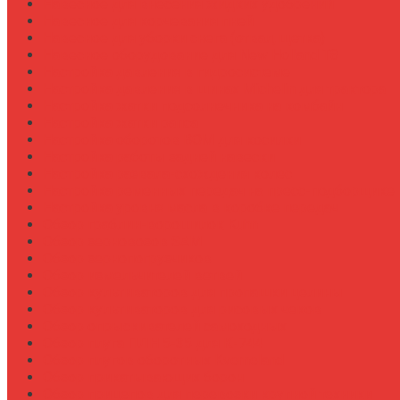
Навесное для внесения жидких удобрений
Навесное для корчевания пней
Навесное для уборки снега (отвал, щетка)
Навесное оборудование для New Holland T8
Настройка давления в гидросистеме
Настройка давления в шинах Michelin для трактора
Настройка жатки подсолнечника на комбайн
Настройка жатки рапса
Настройка оборотов ВОМ для косилки
Настройка работы задней навески
Настройка развала-схождения колес
Настройка ременных передач на пресс-подборщике
Настройка уровня масла в коробке передач
Обзор граблин-ворошилок Kuhn
Обзор зерновозов SAM
Обзор зернопогрузчиков
Обзор измельчителей ветвей
Обзор культиваторов для пропашки целины
Обзор культиваторов для рисовых чеков
Обзор опрыскивателей самоходных
Обзор плуга ПЛН 5-35 для К-744
Обзор плугов оборотных Kverneland
Обзор прикатывающих борон
Обзор прицепов для перевозки крупной техники