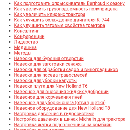
Как подготовить опрыскиватель Berthoud к сезону
Как увеличить грузоподъемность полуприцепа
Как увеличить клиренс трактора
Как улучшить охлаждение двигателя К-744
Как улучшить тяговые свойства трактора
Консалтинг
Конференции
Лидерство
Медицина
Методы
Навеска для бурения отверстий
Навеска для заготовки сенажа
Навеска для обработки садов и виноградников
Навеска для посева травосмесей
Навеска для уборки капусты
Навеска плуга для New Holland T6
Навесное для внесения жидких удобрений
Навесное для корчевания пней
Навесное для уборки снега (отвал, щетка)
Навесное оборудование для New Holland T8
Настройка давления в гидросистеме
Настройка давления в шинах Michelin для трактора
Настройка жатки подсолнечника на комбайн