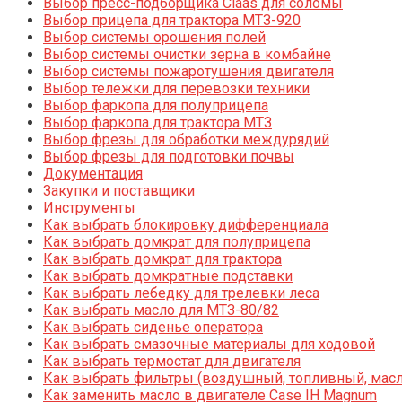
Выбор пресс-подборщика Claas для соломы
Выбор прицепа для трактора МТЗ-920
Выбор системы орошения полей
Выбор системы очистки зерна в комбайне
Выбор системы пожаротушения двигателя
Выбор тележки для перевозки техники
Выбор фаркопа для полуприцепа
Выбор фаркопа для трактора МТЗ
Выбор фрезы для обработки междурядий
Выбор фрезы для подготовки почвы
Документация
Закупки и поставщики
Инструменты
Как выбрать блокировку дифференциала
Как выбрать домкрат для полуприцепа
Как выбрать домкрат для трактора
Как выбрать домкратные подставки
Как выбрать лебедку для трелевки леса
Как выбрать масло для МТЗ-80/82
Как выбрать сиденье оператора
Как выбрать смазочные материалы для ходовой
Как выбрать термостат для двигателя
Как выбрать фильтры (воздушный, топливный, мас
Как заменить масло в двигателе Case IH Magnum