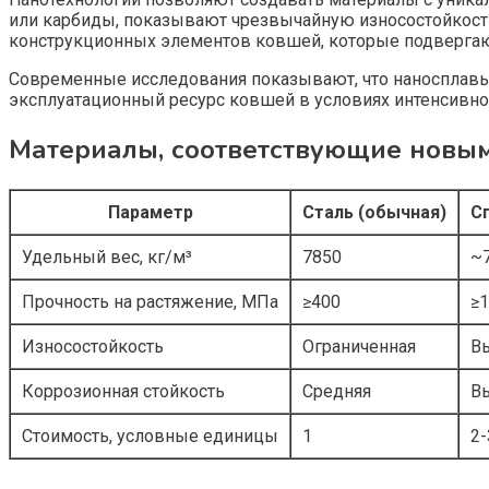
или карбиды, показывают чрезвычайную износостойкость
конструкционных элементов ковшей, которые подверга
Современные исследования показывают, что наносплавы 
эксплуатационный ресурс ковшей в условиях интенсивно
Материалы, соответствующие новым
Параметр
Сталь (обычная)
С
Удельный вес, кг/м³
7850
~
Прочность на растяжение, МПа
≥400
≥
Износостойкость
Ограниченная
В
Коррозионная стойкость
Средняя
В
Стоимость, условные единицы
1
2-