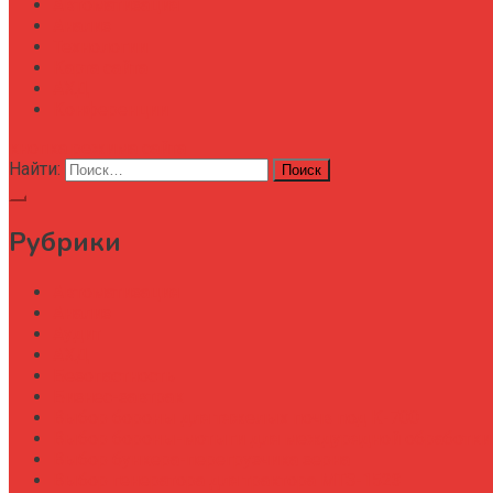
Автоматизация
Анализ
Технологии
Карта сайта
АХД
Конференции
кнопка режима сайта
Найти:
Рубрики
Автоматизация
Анализ
Аудит
АХД
Безопастность
Бизнес-завтрак
Выбор бороны для тяжелых почв под К-700
Выбор бороны-мотыги для междурядной обработки
Выбор бункера-перегрузчика зерна
Выбор генератора для трактора МТЗ-1523