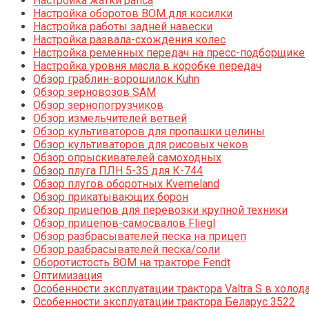
Настройка жатки рапса
Настройка оборотов ВОМ для косилки
Настройка работы задней навески
Настройка развала-схождения колес
Настройка ременных передач на пресс-подборщике
Настройка уровня масла в коробке передач
Обзор граблин-ворошилок Kuhn
Обзор зерновозов SAM
Обзор зернопогрузчиков
Обзор измельчителей ветвей
Обзор культиваторов для пропашки целины
Обзор культиваторов для рисовых чеков
Обзор опрыскивателей самоходных
Обзор плуга ПЛН 5-35 для К-744
Обзор плугов оборотных Kverneland
Обзор прикатывающих борон
Обзор прицепов для перевозки крупной техники
Обзор прицепов-самосвалов Fliegl
Обзор разбрасывателей песка на прицеп
Обзор разбрасывателей песка/соли
Оборотистость ВОМ на тракторе Fendt
Оптимизация
Особенности эксплуатации трактора Valtra S в холод
Особенности эксплуатации трактора Беларус 3522