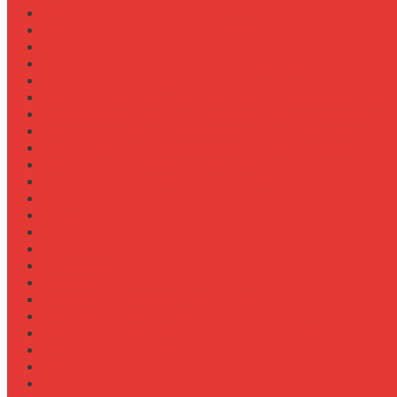
Как выбрать лебедку для трелевки леса
Как выбрать масло для МТЗ-80/82
Как выбрать сиденье оператора
Как выбрать смазочные материалы для ходовой
Как выбрать термостат для двигателя
Как выбрать фильтры (воздушный, топливный, мас
Как заменить масло в двигателе Case IH Magnum
Как подготовить опрыскиватель Berthoud к сезону
Как увеличить грузоподъемность полуприцепа
Как увеличить клиренс трактора
Как улучшить охлаждение двигателя К-744
Как улучшить тяговые свойства трактора
Консалтинг
Конференции
Лидерство
Медицина
Методы
Навеска для бурения отверстий
Навеска для заготовки сенажа
Навеска для обработки садов и виноградников
Навеска для посева травосмесей
Навеска для уборки капусты
Навеска плуга для New Holland T6