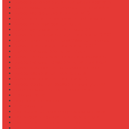
Выбор зерновой сеялки для малых хозяйств
Выбор измельчителя соломы для комбайна
Выбор картофелекопалки для МТЗ
Выбор ковша для экскаваторной навески
Выбор культиватора для теплиц
Выбор мульчера для John Deere 9R
Выбор опрыскивателя для трактора МТЗ-892
Выбор пресс-подборщика Claas для соломы
Выбор прицепа для трактора МТЗ-920
Выбор системы орошения полей
Выбор системы очистки зерна в комбайне
Выбор системы пожаротушения двигателя
Выбор тележки для перевозки техники
Выбор фаркопа для полуприцепа
Выбор фаркопа для трактора МТЗ
Выбор фрезы для обработки междурядий
Выбор фрезы для подготовки почвы
Документация
Закупки и поставщики
Инструменты
Как выбрать блокировку дифференциала
Как выбрать домкрат для полуприцепа
Как выбрать домкрат для трактора
Как выбрать домкратные подставки