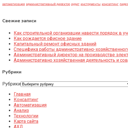
автоматизация
административный директор
аудит
инструменты
консалтинг
лидер
Свежие записи
Как строительной организации навести порядок в уч
Как рождается офисное здание
Капитальный ремонт офисных зданий
Специфика работы административно-хозяйственног
Административный директор на производстве элек
Административно хозяйственная деятельность и со
Рубрики
Рубрики
Главная
Консалтинг
Автоматизация
Анализ
Технологии
Карта сайта
АХД