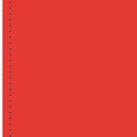
Выбор зерновой сеялки для малых хозяйств
Выбор измельчителя соломы для комбайна
Выбор картофелекопалки для МТЗ
Выбор ковша для экскаваторной навески
Выбор культиватора для теплиц
Выбор мульчера для John Deere 9R
Выбор опрыскивателя для трактора МТЗ-892
Выбор пресс-подборщика Claas для соломы
Выбор прицепа для трактора МТЗ-920
Выбор системы орошения полей
Выбор системы очистки зерна в комбайне
Выбор системы пожаротушения двигателя
Выбор тележки для перевозки техники
Выбор фаркопа для полуприцепа
Выбор фаркопа для трактора МТЗ
Выбор фрезы для обработки междурядий
Выбор фрезы для подготовки почвы
Документация
Закупки и поставщики
Инструменты
Как выбрать блокировку дифференциала
Как выбрать домкрат для полуприцепа
Как выбрать домкрат для трактора
Как выбрать домкратные подставки