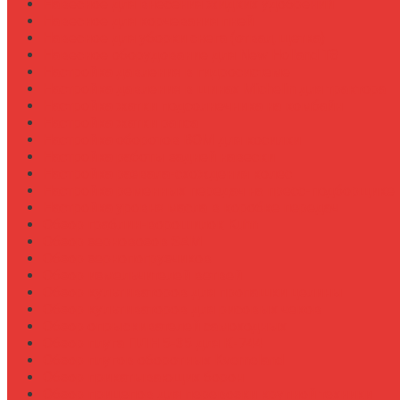
Навесное для внесения жидких удобрений
Навесное для корчевания пней
Навесное для уборки снега (отвал, щетка)
Навесное оборудование для New Holland T8
Настройка давления в гидросистеме
Настройка давления в шинах Michelin для трактора
Настройка жатки подсолнечника на комбайн
Настройка жатки рапса
Настройка оборотов ВОМ для косилки
Настройка работы задней навески
Настройка развала-схождения колес
Настройка ременных передач на пресс-подборщике
Настройка уровня масла в коробке передач
Обзор граблин-ворошилок Kuhn
Обзор зерновозов SAM
Обзор зернопогрузчиков
Обзор измельчителей ветвей
Обзор культиваторов для пропашки целины
Обзор культиваторов для рисовых чеков
Обзор опрыскивателей самоходных
Обзор плуга ПЛН 5-35 для К-744
Обзор плугов оборотных Kverneland
Обзор прикатывающих борон
Обзор прицепов для перевозки крупной техники