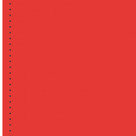
Обзор прицепов-самосвалов Fliegl
Обзор разбрасывателей песка на прицеп
Обзор разбрасывателей песка/соли
Оборотистость ВОМ на тракторе Fendt
Оптимизация
Особенности эксплуатации трактора Valtra S в холод
Особенности эксплуатации трактора Беларус 3522
Особенности эксплуатации трактора К-700 в зимний
Персонал
Процессы
Регламенты
Ремонт
Ремонт вала отбора мощности (ВОМ)
Ремонт ВОМ на тракторе Valtra T
Ремонт генератора на тракторе
Ремонт гидравлики на тракторе МТЗ-1221
Ремонт гидроцилиндров на навеске
Ремонт КПП на John Deere 8R
Ремонт педали сцепления
Ремонт подвески кабины
Ремонт редуктора ходоуменьшителя
Ремонт рулевой рейки
Ремонт сенсоров давления масла