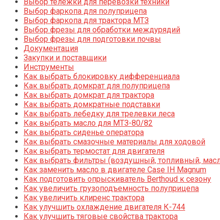
Выбор тележки для перевозки техники
Выбор фаркопа для полуприцепа
Выбор фаркопа для трактора МТЗ
Выбор фрезы для обработки междурядий
Выбор фрезы для подготовки почвы
Документация
Закупки и поставщики
Инструменты
Как выбрать блокировку дифференциала
Как выбрать домкрат для полуприцепа
Как выбрать домкрат для трактора
Как выбрать домкратные подставки
Как выбрать лебедку для трелевки леса
Как выбрать масло для МТЗ-80/82
Как выбрать сиденье оператора
Как выбрать смазочные материалы для ходовой
Как выбрать термостат для двигателя
Как выбрать фильтры (воздушный, топливный, мас
Как заменить масло в двигателе Case IH Magnum
Как подготовить опрыскиватель Berthoud к сезону
Как увеличить грузоподъемность полуприцепа
Как увеличить клиренс трактора
Как улучшить охлаждение двигателя К-744
Как улучшить тяговые свойства трактора