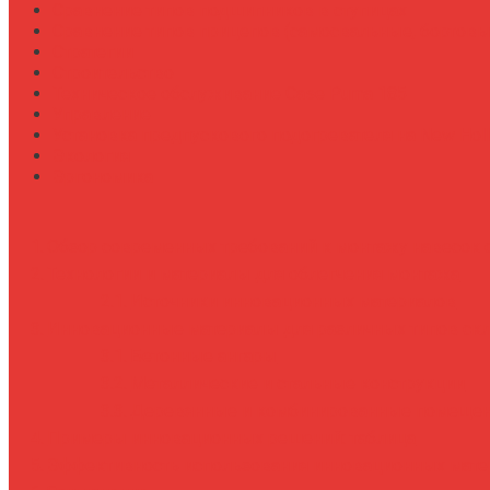
Сравнение типов подшипников в ступицах
Сравнение типов прицепов (самосвальные, бортовы
Стратегии
Строительство
Техническое обслуживание Case Puma 185
Управление
Установка предпускового подогревателя на New Holl
Экология
Эргономика
Обзор современных требований к монтажу навесок 
Технологии и материалы для облегчения монтажа
Источники инновационных материалов
Инновационные материалы для различных типов ск
Бетонные ангары
Металлические и стальные конструкции
Деревянные и комбинированные помеще
Примеры инновационных решений: таблица
Эффективность использования инновационных мате