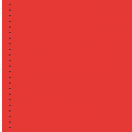
Как выбрать лебедку для трелевки леса
Как выбрать масло для МТЗ-80/82
Как выбрать сиденье оператора
Как выбрать смазочные материалы для ходовой
Как выбрать термостат для двигателя
Как выбрать фильтры (воздушный, топливный, мас
Как заменить масло в двигателе Case IH Magnum
Как подготовить опрыскиватель Berthoud к сезону
Как увеличить грузоподъемность полуприцепа
Как увеличить клиренс трактора
Как улучшить охлаждение двигателя К-744
Как улучшить тяговые свойства трактора
Консалтинг
Конференции
Лидерство
Медицина
Методы
Навеска для бурения отверстий
Навеска для заготовки сенажа
Навеска для обработки садов и виноградников
Навеска для посева травосмесей
Навеска для уборки капусты
Навеска плуга для New Holland T6