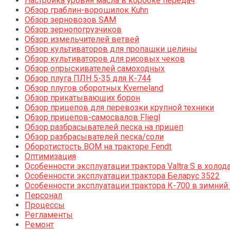
Настройка уровня масла в коробке передач
Обзор граблин-ворошилок Kuhn
Обзор зерновозов SAM
Обзор зернопогрузчиков
Обзор измельчителей ветвей
Обзор культиваторов для пропашки целины
Обзор культиваторов для рисовых чеков
Обзор опрыскивателей самоходных
Обзор плуга ПЛН 5-35 для К-744
Обзор плугов оборотных Kverneland
Обзор прикатывающих борон
Обзор прицепов для перевозки крупной техники
Обзор прицепов-самосвалов Fliegl
Обзор разбрасывателей песка на прицеп
Обзор разбрасывателей песка/соли
Оборотистость ВОМ на тракторе Fendt
Оптимизация
Особенности эксплуатации трактора Valtra S в холод
Особенности эксплуатации трактора Беларус 3522
Особенности эксплуатации трактора К-700 в зимний
Персонал
Процессы
Регламенты
Ремонт