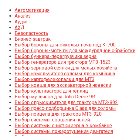
Автоматизация
Анализ
Аудит
АХД
Безопастность
Бизнес-завтрак
Выбор бороны для тяжелых почв под К-700
Выбор бороны-мотыги для междурядной обработки
Выбор бункера-перегрузчика зерна
Выбор генератора для трактора МТЗ-1523
Выбор зерновой сеялки для малых хозяйств
Выбор измельчителя соломы для комбайна
Выбор картофелекопалки для МТЗ
Выбор ковша для экскаваторной навески
Выбор культиватора для теплиц
Выбор мульчера для John Deere 9R
Выбор опрыскивателя для трактора МТЗ-892
Выбор пресс-подборщика Claas для соломы
Выбор прицепа для трактора МТЗ-920
Выбор системы орошения полей
Выбор системы очистки зерна в комбайне
Выбор системы пожаротушения двигателя