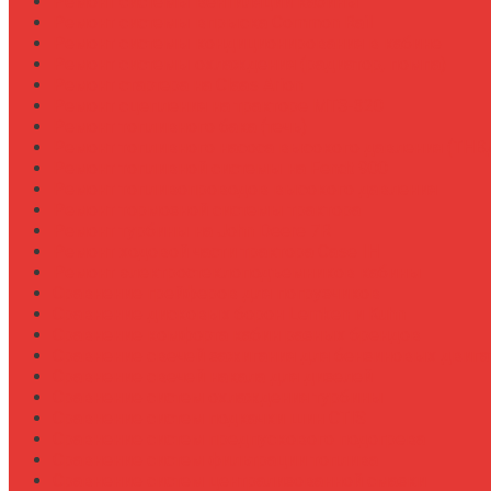
Ремонт системы вентиляции кабины
Ремонт системы впрыска Common Rail
Ремонт системы кондиционирования в кабине
Ремонт системы охлаждения (радиатор, помпа)
Ремонт стартера на Claas Arion
Ремонт сцепления на тракторе МТЗ-320
Ремонт топливного бака (течь)
Ремонт топливного насоса высокого давления (ТНВ
Ремонт топливной системы на Fendt 900
Ремонт топливопроводов высокого давления
Ремонт тормозной системы трактора
Ремонт турбины на John Deere 7R
Ремонт ходовой части трактора Case IH
Ремонт электростеклоподъемников кабины
Сравнение грейферов для погрузчиков
Сравнение дисковых борон Lemken и Kuhn
Сравнение комфорта кабин разных брендов
Сравнение свечей зажигания для бензиновых двига
Сравнение свечей накала для дизелей
Сравнение систем охлаждения турбины
Сравнение систем подкачки шин CTIS
Сравнение систем предпускового подогрева
Сравнение систем фильтрации топлива
Сравнение систем централизованной смазки