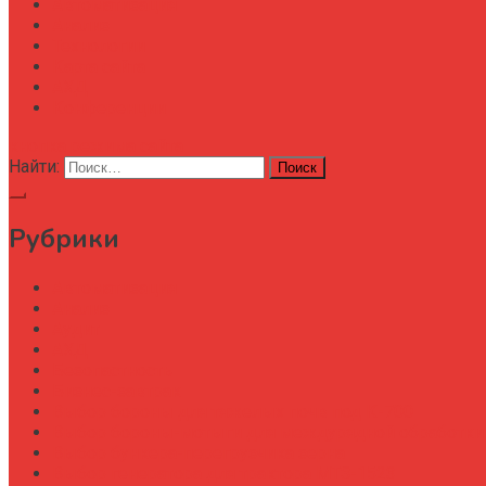
Автоматизация
Анализ
Технологии
Карта сайта
АХД
Конференции
кнопка режима сайта
Найти:
Рубрики
Автоматизация
Анализ
Аудит
АХД
Безопастность
Бизнес-завтрак
Выбор бороны для тяжелых почв под К-700
Выбор бороны-мотыги для междурядной обработки
Выбор бункера-перегрузчика зерна
Выбор генератора для трактора МТЗ-1523