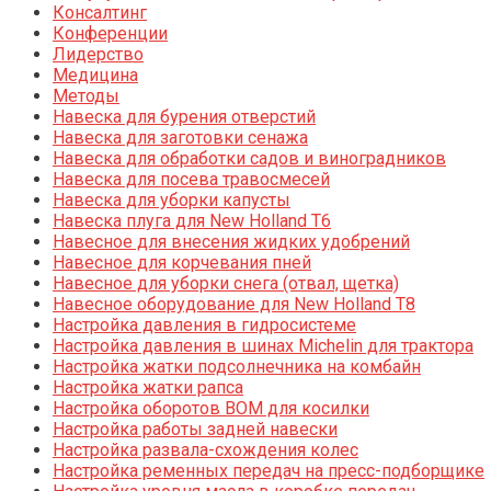
Консалтинг
Конференции
Лидерство
Медицина
Методы
Навеска для бурения отверстий
Навеска для заготовки сенажа
Навеска для обработки садов и виноградников
Навеска для посева травосмесей
Навеска для уборки капусты
Навеска плуга для New Holland T6
Навесное для внесения жидких удобрений
Навесное для корчевания пней
Навесное для уборки снега (отвал, щетка)
Навесное оборудование для New Holland T8
Настройка давления в гидросистеме
Настройка давления в шинах Michelin для трактора
Настройка жатки подсолнечника на комбайн
Настройка жатки рапса
Настройка оборотов ВОМ для косилки
Настройка работы задней навески
Настройка развала-схождения колес
Настройка ременных передач на пресс-подборщике