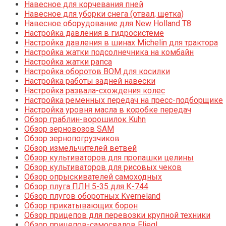
Навесное для корчевания пней
Навесное для уборки снега (отвал, щетка)
Навесное оборудование для New Holland T8
Настройка давления в гидросистеме
Настройка давления в шинах Michelin для трактора
Настройка жатки подсолнечника на комбайн
Настройка жатки рапса
Настройка оборотов ВОМ для косилки
Настройка работы задней навески
Настройка развала-схождения колес
Настройка ременных передач на пресс-подборщике
Настройка уровня масла в коробке передач
Обзор граблин-ворошилок Kuhn
Обзор зерновозов SAM
Обзор зернопогрузчиков
Обзор измельчителей ветвей
Обзор культиваторов для пропашки целины
Обзор культиваторов для рисовых чеков
Обзор опрыскивателей самоходных
Обзор плуга ПЛН 5-35 для К-744
Обзор плугов оборотных Kverneland
Обзор прикатывающих борон
Обзор прицепов для перевозки крупной техники
Обзор прицепов-самосвалов Fliegl