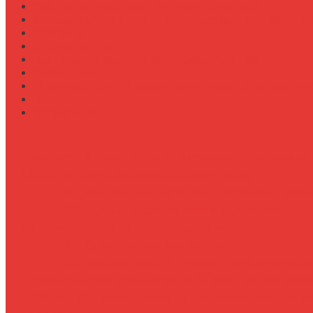
Сравнение типов подшипников в ступицах
Сравнение типов прицепов (самосвальные, бортовы
Стратегии
Строительство
Техническое обслуживание Case Puma 185
Управление
Установка предпускового подогревателя на New Holl
Экология
Эргономика
Важность инновационных материалов в системах ох
Современные материалы для радиаторов
Композитные материалы на основе графен
Сплавы на основе титана и циркония
Инновационные материалы для помп
Керамические композиты
Новые сплавы и полимеры с укрепленны
Преимущества использования инновационных мате
Статистика и обращения на рынке инновационных м