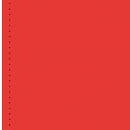
Обзор прицепов-самосвалов Fliegl
Обзор разбрасывателей песка на прицеп
Обзор разбрасывателей песка/соли
Оборотистость ВОМ на тракторе Fendt
Оптимизация
Особенности эксплуатации трактора Valtra S в холод
Особенности эксплуатации трактора Беларус 3522
Особенности эксплуатации трактора К-700 в зимний
Персонал
Процессы
Регламенты
Ремонт
Ремонт вала отбора мощности (ВОМ)
Ремонт ВОМ на тракторе Valtra T
Ремонт генератора на тракторе
Ремонт гидравлики на тракторе МТЗ-1221
Ремонт гидроцилиндров на навеске
Ремонт КПП на John Deere 8R
Ремонт педали сцепления
Ремонт подвески кабины
Ремонт редуктора ходоуменьшителя
Ремонт рулевой рейки
Ремонт сенсоров давления масла