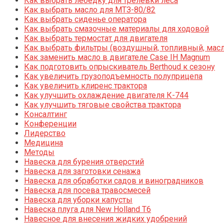
Как выбрать лебедку для трелевки леса
Как выбрать масло для МТЗ-80/82
Как выбрать сиденье оператора
Как выбрать смазочные материалы для ходовой
Как выбрать термостат для двигателя
Как выбрать фильтры (воздушный, топливный, мас
Как заменить масло в двигателе Case IH Magnum
Как подготовить опрыскиватель Berthoud к сезону
Как увеличить грузоподъемность полуприцепа
Как увеличить клиренс трактора
Как улучшить охлаждение двигателя К-744
Как улучшить тяговые свойства трактора
Консалтинг
Конференции
Лидерство
Медицина
Методы
Навеска для бурения отверстий
Навеска для заготовки сенажа
Навеска для обработки садов и виноградников
Навеска для посева травосмесей
Навеска для уборки капусты
Навеска плуга для New Holland T6
Навесное для внесения жидких удобрений