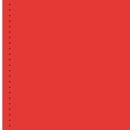
Как выбрать лебедку для трелевки леса
Как выбрать масло для МТЗ-80/82
Как выбрать сиденье оператора
Как выбрать смазочные материалы для ходовой
Как выбрать термостат для двигателя
Как выбрать фильтры (воздушный, топливный, мас
Как заменить масло в двигателе Case IH Magnum
Как подготовить опрыскиватель Berthoud к сезону
Как увеличить грузоподъемность полуприцепа
Как увеличить клиренс трактора
Как улучшить охлаждение двигателя К-744
Как улучшить тяговые свойства трактора
Консалтинг
Конференции
Лидерство
Медицина
Методы
Навеска для бурения отверстий
Навеска для заготовки сенажа
Навеска для обработки садов и виноградников
Навеска для посева травосмесей
Навеска для уборки капусты
Навеска плуга для New Holland T6