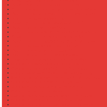
Ремонт системы вентиляции кабины
Ремонт системы впрыска Common Rail
Ремонт системы кондиционирования в кабине
Ремонт системы охлаждения (радиатор, помпа)
Ремонт стартера на Claas Arion
Ремонт сцепления на тракторе МТЗ-320
Ремонт топливного бака (течь)
Ремонт топливного насоса высокого давления (ТНВ
Ремонт топливной системы на Fendt 900
Ремонт топливопроводов высокого давления
Ремонт тормозной системы трактора
Ремонт турбины на John Deere 7R
Ремонт ходовой части трактора Case IH
Ремонт электростеклоподъемников кабины
Сравнение грейферов для погрузчиков
Сравнение дисковых борон Lemken и Kuhn
Сравнение комфорта кабин разных брендов
Сравнение свечей зажигания для бензиновых двига
Сравнение свечей накала для дизелей
Сравнение систем охлаждения турбины
Сравнение систем подкачки шин CTIS
Сравнение систем предпускового подогрева
Сравнение систем фильтрации топлива
Сравнение систем централизованной смазки