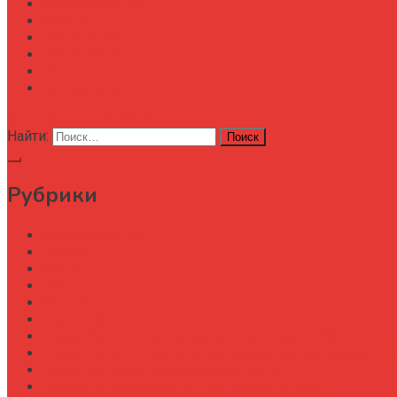
Автоматизация
Анализ
Технологии
Карта сайта
АХД
Конференции
кнопка режима сайта
Найти:
Рубрики
Автоматизация
Анализ
Аудит
АХД
Безопастность
Бизнес-завтрак
Выбор бороны для тяжелых почв под К-700
Выбор бороны-мотыги для междурядной обработки
Выбор бункера-перегрузчика зерна
Выбор генератора для трактора МТЗ-1523