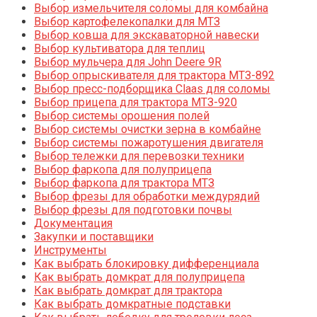
Выбор измельчителя соломы для комбайна
Выбор картофелекопалки для МТЗ
Выбор ковша для экскаваторной навески
Выбор культиватора для теплиц
Выбор мульчера для John Deere 9R
Выбор опрыскивателя для трактора МТЗ-892
Выбор пресс-подборщика Claas для соломы
Выбор прицепа для трактора МТЗ-920
Выбор системы орошения полей
Выбор системы очистки зерна в комбайне
Выбор системы пожаротушения двигателя
Выбор тележки для перевозки техники
Выбор фаркопа для полуприцепа
Выбор фаркопа для трактора МТЗ
Выбор фрезы для обработки междурядий
Выбор фрезы для подготовки почвы
Документация
Закупки и поставщики
Инструменты
Как выбрать блокировку дифференциала
Как выбрать домкрат для полуприцепа
Как выбрать домкрат для трактора
Как выбрать домкратные подставки