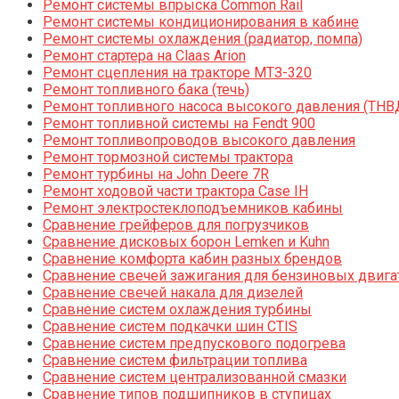
Ремонт системы впрыска Common Rail
Ремонт системы кондиционирования в кабине
Ремонт системы охлаждения (радиатор, помпа)
Ремонт стартера на Claas Arion
Ремонт сцепления на тракторе МТЗ-320
Ремонт топливного бака (течь)
Ремонт топливного насоса высокого давления (ТНВ
Ремонт топливной системы на Fendt 900
Ремонт топливопроводов высокого давления
Ремонт тормозной системы трактора
Ремонт турбины на John Deere 7R
Ремонт ходовой части трактора Case IH
Ремонт электростеклоподъемников кабины
Сравнение грейферов для погрузчиков
Сравнение дисковых борон Lemken и Kuhn
Сравнение комфорта кабин разных брендов
Сравнение свечей зажигания для бензиновых двига
Сравнение свечей накала для дизелей
Сравнение систем охлаждения турбины
Сравнение систем подкачки шин CTIS
Сравнение систем предпускового подогрева
Сравнение систем фильтрации топлива
Сравнение систем централизованной смазки
Сравнение типов подшипников в ступицах