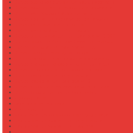
Выбор зерновой сеялки для малых хозяйств
Выбор измельчителя соломы для комбайна
Выбор картофелекопалки для МТЗ
Выбор ковша для экскаваторной навески
Выбор культиватора для теплиц
Выбор мульчера для John Deere 9R
Выбор опрыскивателя для трактора МТЗ-892
Выбор пресс-подборщика Claas для соломы
Выбор прицепа для трактора МТЗ-920
Выбор системы орошения полей
Выбор системы очистки зерна в комбайне
Выбор системы пожаротушения двигателя
Выбор тележки для перевозки техники
Выбор фаркопа для полуприцепа
Выбор фаркопа для трактора МТЗ
Выбор фрезы для обработки междурядий
Выбор фрезы для подготовки почвы
Документация
Закупки и поставщики
Инструменты
Как выбрать блокировку дифференциала
Как выбрать домкрат для полуприцепа
Как выбрать домкрат для трактора
Как выбрать домкратные подставки