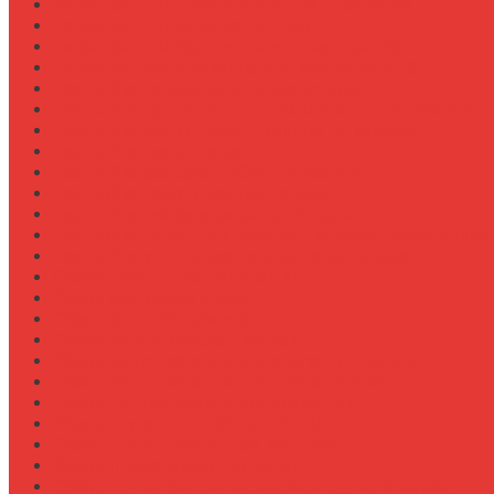
Навесное для внесения жидких удобрений
Навесное для корчевания пней
Навесное для уборки снега (отвал, щетка)
Навесное оборудование для New Holland T8
Настройка давления в гидросистеме
Настройка давления в шинах Michelin для трактора
Настройка жатки подсолнечника на комбайн
Настройка жатки рапса
Настройка оборотов ВОМ для косилки
Настройка работы задней навески
Настройка развала-схождения колес
Настройка ременных передач на пресс-подборщике
Настройка уровня масла в коробке передач
Обзор граблин-ворошилок Kuhn
Обзор зерновозов SAM
Обзор зернопогрузчиков
Обзор измельчителей ветвей
Обзор культиваторов для пропашки целины
Обзор культиваторов для рисовых чеков
Обзор опрыскивателей самоходных
Обзор плуга ПЛН 5-35 для К-744
Обзор плугов оборотных Kverneland
Обзор прикатывающих борон
Обзор прицепов для перевозки крупной техники