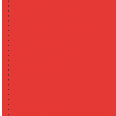
Навесное для внесения жидких удобрений
Навесное для корчевания пней
Навесное для уборки снега (отвал, щетка)
Навесное оборудование для New Holland T8
Настройка давления в гидросистеме
Настройка давления в шинах Michelin для трактора
Настройка жатки подсолнечника на комбайн
Настройка жатки рапса
Настройка оборотов ВОМ для косилки
Настройка работы задней навески
Настройка развала-схождения колес
Настройка ременных передач на пресс-подборщике
Настройка уровня масла в коробке передач
Обзор граблин-ворошилок Kuhn
Обзор зерновозов SAM
Обзор зернопогрузчиков
Обзор измельчителей ветвей
Обзор культиваторов для пропашки целины
Обзор культиваторов для рисовых чеков
Обзор опрыскивателей самоходных
Обзор плуга ПЛН 5-35 для К-744
Обзор плугов оборотных Kverneland
Обзор прикатывающих борон
Обзор прицепов для перевозки крупной техники