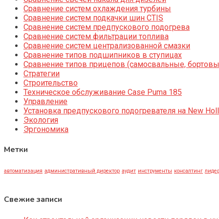
Сравнение систем охлаждения турбины
Сравнение систем подкачки шин CTIS
Сравнение систем предпускового подогрева
Сравнение систем фильтрации топлива
Сравнение систем централизованной смазки
Сравнение типов подшипников в ступицах
Сравнение типов прицепов (самосвальные, бортовы
Стратегии
Строительство
Техническое обслуживание Case Puma 185
Управление
Установка предпускового подогревателя на New Holl
Экология
Эргономика
Метки
автоматизация
административный директор
аудит
инструменты
консалтинг
лидер
Свежие записи