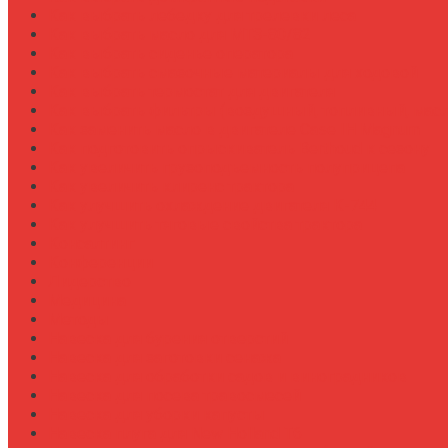
Как выбрать лебедку для трелевки леса
Как выбрать масло для МТЗ-80/82
Как выбрать сиденье оператора
Как выбрать смазочные материалы для ходовой
Как выбрать термостат для двигателя
Как выбрать фильтры (воздушный, топливный, мас
Как заменить масло в двигателе Case IH Magnum
Как подготовить опрыскиватель Berthoud к сезону
Как увеличить грузоподъемность полуприцепа
Как увеличить клиренс трактора
Как улучшить охлаждение двигателя К-744
Как улучшить тяговые свойства трактора
Консалтинг
Конференции
Лидерство
Медицина
Методы
Навеска для бурения отверстий
Навеска для заготовки сенажа
Навеска для обработки садов и виноградников
Навеска для посева травосмесей
Навеска для уборки капусты
Навеска плуга для New Holland T6