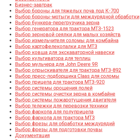
Бизнес-завтрак
Выбор бороны для тяжелых почв под К-700
Выбор бороны-мотыги для междурядной обработки
Выбор бункера-перегрузчика зерна
Выбор генератора для трактора МТЗ-1523
Выбор зерновой сеялки для малых хозяйств
Выбор измельчителя соломы для комбайна
Выбор картофелекопалки для МТЗ
Выбор ковша для экскаваторной навески
Выбор культиватора для теплиц
Выбор мульчера для John Deere 9R
Выбор опрыскивателя для трактора МТЗ-892
Выбор пресс-подборщика Claas для соломы
Выбор прицепа для трактора МТЗ-920
Выбор системы орошения полей
Выбор системы очистки зерна в комбайне
Выбор системы пожаротушения двигателя
Выбор тележки для перевозки техники
Выбор фаркопа для полуприцепа
Выбор фаркопа для трактора МТЗ
Выбор фрезы для обработки междурядий
Выбор фрезы для подготовки почвы
Документация