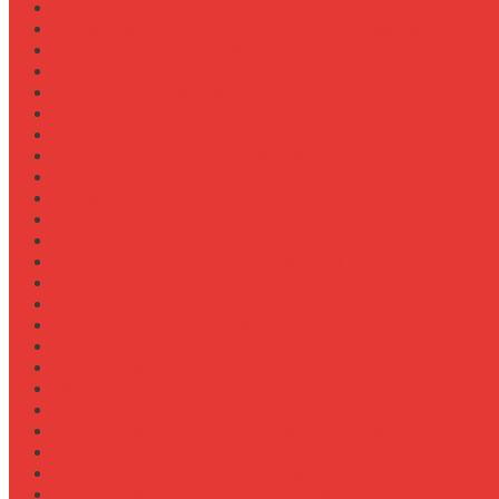
Выбор зерновой сеялки для малых хозяйств
Выбор измельчителя соломы для комбайна
Выбор картофелекопалки для МТЗ
Выбор ковша для экскаваторной навески
Выбор культиватора для теплиц
Выбор мульчера для John Deere 9R
Выбор опрыскивателя для трактора МТЗ-892
Выбор пресс-подборщика Claas для соломы
Выбор прицепа для трактора МТЗ-920
Выбор системы орошения полей
Выбор системы очистки зерна в комбайне
Выбор системы пожаротушения двигателя
Выбор тележки для перевозки техники
Выбор фаркопа для полуприцепа
Выбор фаркопа для трактора МТЗ
Выбор фрезы для обработки междурядий
Выбор фрезы для подготовки почвы
Документация
Закупки и поставщики
Инструменты
Как выбрать блокировку дифференциала
Как выбрать домкрат для полуприцепа
Как выбрать домкрат для трактора
Как выбрать домкратные подставки