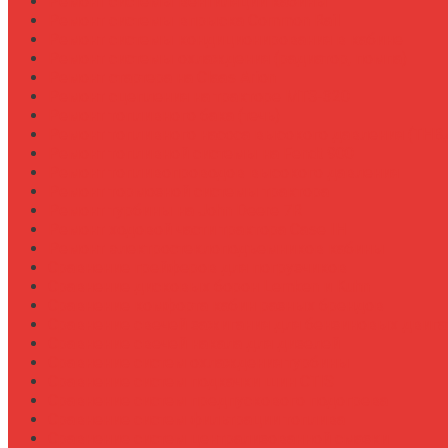
Ремонт системы вентиляции кабины
Ремонт системы впрыска Common Rail
Ремонт системы кондиционирования в кабине
Ремонт системы охлаждения (радиатор, помпа)
Ремонт стартера на Claas Arion
Ремонт сцепления на тракторе МТЗ-320
Ремонт топливного бака (течь)
Ремонт топливного насоса высокого давления (ТНВ
Ремонт топливной системы на Fendt 900
Ремонт топливопроводов высокого давления
Ремонт тормозной системы трактора
Ремонт турбины на John Deere 7R
Ремонт ходовой части трактора Case IH
Ремонт электростеклоподъемников кабины
Сравнение грейферов для погрузчиков
Сравнение дисковых борон Lemken и Kuhn
Сравнение комфорта кабин разных брендов
Сравнение свечей зажигания для бензиновых двига
Сравнение свечей накала для дизелей
Сравнение систем охлаждения турбины
Сравнение систем подкачки шин CTIS
Сравнение систем предпускового подогрева
Сравнение систем фильтрации топлива
Сравнение систем централизованной смазки