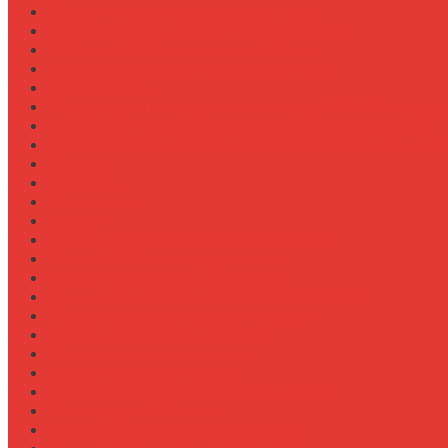
Обзор прицепов-самосвалов Fliegl
Обзор разбрасывателей песка на прицеп
Обзор разбрасывателей песка/соли
Оборотистость ВОМ на тракторе Fendt
Оптимизация
Особенности эксплуатации трактора Valtra S в холод
Особенности эксплуатации трактора Беларус 3522
Особенности эксплуатации трактора К-700 в зимний
Персонал
Процессы
Регламенты
Ремонт
Ремонт вала отбора мощности (ВОМ)
Ремонт ВОМ на тракторе Valtra T
Ремонт генератора на тракторе
Ремонт гидравлики на тракторе МТЗ-1221
Ремонт гидроцилиндров на навеске
Ремонт КПП на John Deere 8R
Ремонт педали сцепления
Ремонт подвески кабины
Ремонт редуктора ходоуменьшителя
Ремонт рулевой рейки
Ремонт сенсоров давления масла