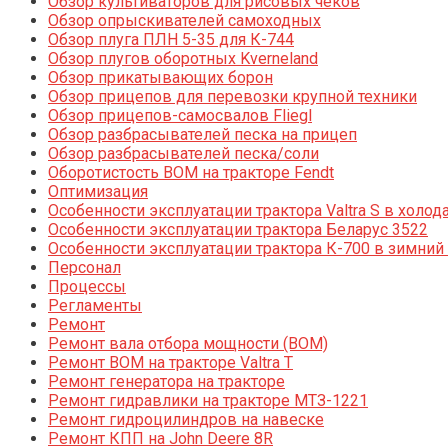
Обзор культиваторов для рисовых чеков
Обзор опрыскивателей самоходных
Обзор плуга ПЛН 5-35 для К-744
Обзор плугов оборотных Kverneland
Обзор прикатывающих борон
Обзор прицепов для перевозки крупной техники
Обзор прицепов-самосвалов Fliegl
Обзор разбрасывателей песка на прицеп
Обзор разбрасывателей песка/соли
Оборотистость ВОМ на тракторе Fendt
Оптимизация
Особенности эксплуатации трактора Valtra S в холод
Особенности эксплуатации трактора Беларус 3522
Особенности эксплуатации трактора К-700 в зимний
Персонал
Процессы
Регламенты
Ремонт
Ремонт вала отбора мощности (ВОМ)
Ремонт ВОМ на тракторе Valtra T
Ремонт генератора на тракторе
Ремонт гидравлики на тракторе МТЗ-1221
Ремонт гидроцилиндров на навеске
Ремонт КПП на John Deere 8R