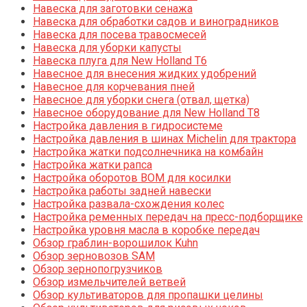
Навеска для заготовки сенажа
Навеска для обработки садов и виноградников
Навеска для посева травосмесей
Навеска для уборки капусты
Навеска плуга для New Holland T6
Навесное для внесения жидких удобрений
Навесное для корчевания пней
Навесное для уборки снега (отвал, щетка)
Навесное оборудование для New Holland T8
Настройка давления в гидросистеме
Настройка давления в шинах Michelin для трактора
Настройка жатки подсолнечника на комбайн
Настройка жатки рапса
Настройка оборотов ВОМ для косилки
Настройка работы задней навески
Настройка развала-схождения колес
Настройка ременных передач на пресс-подборщике
Настройка уровня масла в коробке передач
Обзор граблин-ворошилок Kuhn
Обзор зерновозов SAM
Обзор зернопогрузчиков
Обзор измельчителей ветвей
Обзор культиваторов для пропашки целины