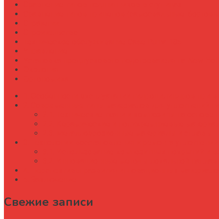
Сравнение типов подшипников в ступицах
Сравнение типов прицепов (самосвальные, бортовы
Стратегии
Строительство
Техническое обслуживание Case Puma 185
Управление
Установка предпускового подогревателя на New Holl
Экология
Эргономика
Особенности эксплуатации гидроцилиндров при в
Современные типы материалов для уплотнений г
Технические ткани и композиты на основе
Керамические и поликремниевые материа
Металлоэрозионные материалы и сплавы
Технологии восстановления и ремонта уплотнени
Использование композитных покрытий и в
Инновационные методы локальной наплавк
Перспективы развития инновационных материало
Заключение
Свежие записи