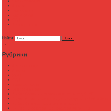
Автоматизация
Анализ
Технологии
Карта сайта
АХД
Конференции
кнопка режима сайта
Найти:
Рубрики
Автоматизация
Анализ
Аудит
АХД
Безопастность
Бизнес-завтрак
Выбор бороны для тяжелых почв под К-700
Выбор бороны-мотыги для междурядной обработки
Выбор бункера-перегрузчика зерна
Выбор генератора для трактора МТЗ-1523