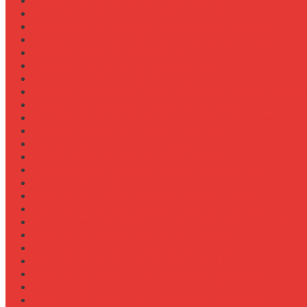
Ремонт системы вентиляции кабины
Ремонт системы впрыска Common Rail
Ремонт системы кондиционирования в кабине
Ремонт системы охлаждения (радиатор, помпа)
Ремонт стартера на Claas Arion
Ремонт сцепления на тракторе МТЗ-320
Ремонт топливного бака (течь)
Ремонт топливного насоса высокого давления (ТНВ
Ремонт топливной системы на Fendt 900
Ремонт топливопроводов высокого давления
Ремонт тормозной системы трактора
Ремонт турбины на John Deere 7R
Ремонт ходовой части трактора Case IH
Ремонт электростеклоподъемников кабины
Сравнение грейферов для погрузчиков
Сравнение дисковых борон Lemken и Kuhn
Сравнение комфорта кабин разных брендов
Сравнение свечей зажигания для бензиновых двига
Сравнение свечей накала для дизелей
Сравнение систем охлаждения турбины
Сравнение систем подкачки шин CTIS
Сравнение систем предпускового подогрева
Сравнение систем фильтрации топлива
Сравнение систем централизованной смазки