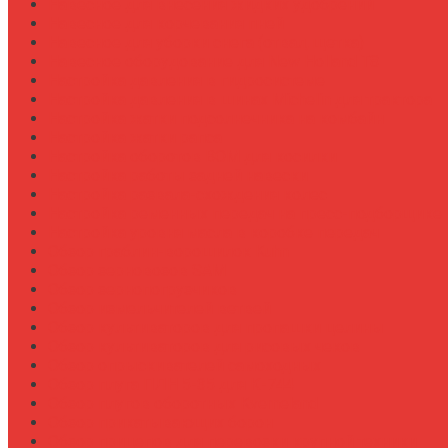
Навесное для внесения жидких удобрений
Навесное для корчевания пней
Навесное для уборки снега (отвал, щетка)
Навесное оборудование для New Holland T8
Настройка давления в гидросистеме
Настройка давления в шинах Michelin для трактора
Настройка жатки подсолнечника на комбайн
Настройка жатки рапса
Настройка оборотов ВОМ для косилки
Настройка работы задней навески
Настройка развала-схождения колес
Настройка ременных передач на пресс-подборщике
Настройка уровня масла в коробке передач
Обзор граблин-ворошилок Kuhn
Обзор зерновозов SAM
Обзор зернопогрузчиков
Обзор измельчителей ветвей
Обзор культиваторов для пропашки целины
Обзор культиваторов для рисовых чеков
Обзор опрыскивателей самоходных
Обзор плуга ПЛН 5-35 для К-744
Обзор плугов оборотных Kverneland
Обзор прикатывающих борон
Обзор прицепов для перевозки крупной техники