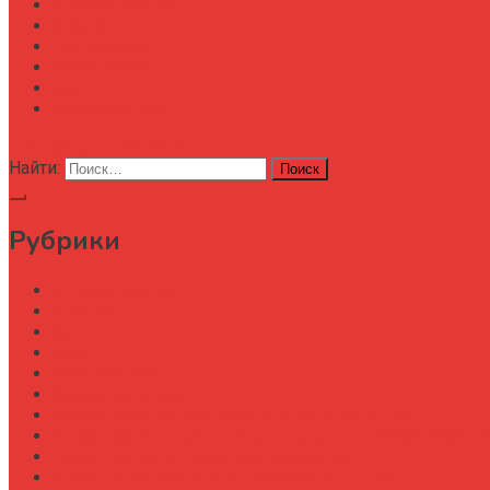
Автоматизация
Анализ
Технологии
Карта сайта
АХД
Конференции
кнопка режима сайта
Найти:
Рубрики
Автоматизация
Анализ
Аудит
АХД
Безопастность
Бизнес-завтрак
Выбор бороны для тяжелых почв под К-700
Выбор бороны-мотыги для междурядной обработки
Выбор бункера-перегрузчика зерна
Выбор генератора для трактора МТЗ-1523