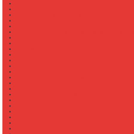
Обзор прицепов-самосвалов Fliegl
Обзор разбрасывателей песка на прицеп
Обзор разбрасывателей песка/соли
Оборотистость ВОМ на тракторе Fendt
Оптимизация
Особенности эксплуатации трактора Valtra S в холод
Особенности эксплуатации трактора Беларус 3522
Особенности эксплуатации трактора К-700 в зимний
Персонал
Процессы
Регламенты
Ремонт
Ремонт вала отбора мощности (ВОМ)
Ремонт ВОМ на тракторе Valtra T
Ремонт генератора на тракторе
Ремонт гидравлики на тракторе МТЗ-1221
Ремонт гидроцилиндров на навеске
Ремонт КПП на John Deere 8R
Ремонт педали сцепления
Ремонт подвески кабины
Ремонт редуктора ходоуменьшителя
Ремонт рулевой рейки
Ремонт сенсоров давления масла