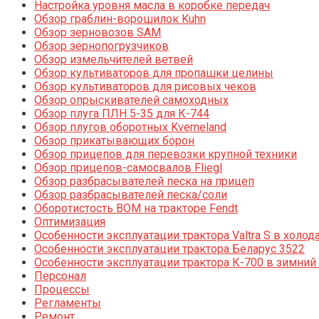
Настройка уровня масла в коробке передач
Обзор граблин-ворошилок Kuhn
Обзор зерновозов SAM
Обзор зернопогрузчиков
Обзор измельчителей ветвей
Обзор культиваторов для пропашки целины
Обзор культиваторов для рисовых чеков
Обзор опрыскивателей самоходных
Обзор плуга ПЛН 5-35 для К-744
Обзор плугов оборотных Kverneland
Обзор прикатывающих борон
Обзор прицепов для перевозки крупной техники
Обзор прицепов-самосвалов Fliegl
Обзор разбрасывателей песка на прицеп
Обзор разбрасывателей песка/соли
Оборотистость ВОМ на тракторе Fendt
Оптимизация
Особенности эксплуатации трактора Valtra S в холод
Особенности эксплуатации трактора Беларус 3522
Особенности эксплуатации трактора К-700 в зимний
Персонал
Процессы
Регламенты
Ремонт