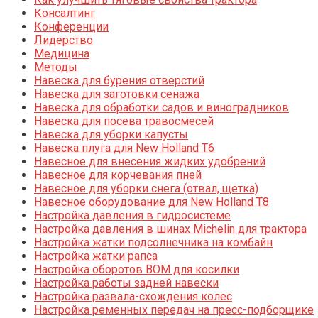
Консалтинг
Конференции
Лидерство
Медицина
Методы
Навеска для бурения отверстий
Навеска для заготовки сенажа
Навеска для обработки садов и виноградников
Навеска для посева травосмесей
Навеска для уборки капусты
Навеска плуга для New Holland T6
Навесное для внесения жидких удобрений
Навесное для корчевания пней
Навесное для уборки снега (отвал, щетка)
Навесное оборудование для New Holland T8
Настройка давления в гидросистеме
Настройка давления в шинах Michelin для трактора
Настройка жатки подсолнечника на комбайн
Настройка жатки рапса
Настройка оборотов ВОМ для косилки
Настройка работы задней навески
Настройка развала-схождения колес
Настройка ременных передач на пресс-подборщике