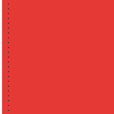
Как выбрать лебедку для трелевки леса
Как выбрать масло для МТЗ-80/82
Как выбрать сиденье оператора
Как выбрать смазочные материалы для ходовой
Как выбрать термостат для двигателя
Как выбрать фильтры (воздушный, топливный, мас
Как заменить масло в двигателе Case IH Magnum
Как подготовить опрыскиватель Berthoud к сезону
Как увеличить грузоподъемность полуприцепа
Как увеличить клиренс трактора
Как улучшить охлаждение двигателя К-744
Как улучшить тяговые свойства трактора
Консалтинг
Конференции
Лидерство
Медицина
Методы
Навеска для бурения отверстий
Навеска для заготовки сенажа
Навеска для обработки садов и виноградников
Навеска для посева травосмесей
Навеска для уборки капусты
Навеска плуга для New Holland T6