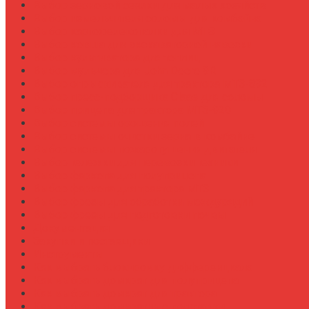
Выбор зерновой сеялки для малых хозяйств
Выбор измельчителя соломы для комбайна
Выбор картофелекопалки для МТЗ
Выбор ковша для экскаваторной навески
Выбор культиватора для теплиц
Выбор мульчера для John Deere 9R
Выбор опрыскивателя для трактора МТЗ-892
Выбор пресс-подборщика Claas для соломы
Выбор прицепа для трактора МТЗ-920
Выбор системы орошения полей
Выбор системы очистки зерна в комбайне
Выбор системы пожаротушения двигателя
Выбор тележки для перевозки техники
Выбор фаркопа для полуприцепа
Выбор фаркопа для трактора МТЗ
Выбор фрезы для обработки междурядий
Выбор фрезы для подготовки почвы
Документация
Закупки и поставщики
Инструменты
Как выбрать блокировку дифференциала
Как выбрать домкрат для полуприцепа
Как выбрать домкрат для трактора
Как выбрать домкратные подставки