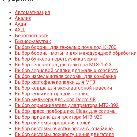
Автоматизация
Анализ
Аудит
АХД
Безопастность
Бизнес-завтрак
Выбор бороны для тяжелых почв под К-700
Выбор бороны-мотыги для междурядной обработки
Выбор бункера-перегрузчика зерна
Выбор генератора для трактора МТЗ-1523
Выбор зерновой сеялки для малых хозяйств
Выбор измельчителя соломы для комбайна
Выбор картофелекопалки для МТЗ
Выбор ковша для экскаваторной навески
Выбор культиватора для теплиц
Выбор мульчера для John Deere 9R
Выбор опрыскивателя для трактора МТЗ-892
Выбор пресс-подборщика Claas для соломы
Выбор прицепа для трактора МТЗ-920
Выбор системы орошения полей
Выбор системы очистки зерна в комбайне
Выбор системы пожаротушения двигателя