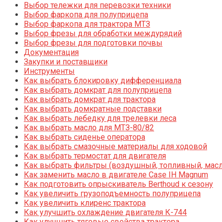
Выбор тележки для перевозки техники
Выбор фаркопа для полуприцепа
Выбор фаркопа для трактора МТЗ
Выбор фрезы для обработки междурядий
Выбор фрезы для подготовки почвы
Документация
Закупки и поставщики
Инструменты
Как выбрать блокировку дифференциала
Как выбрать домкрат для полуприцепа
Как выбрать домкрат для трактора
Как выбрать домкратные подставки
Как выбрать лебедку для трелевки леса
Как выбрать масло для МТЗ-80/82
Как выбрать сиденье оператора
Как выбрать смазочные материалы для ходовой
Как выбрать термостат для двигателя
Как выбрать фильтры (воздушный, топливный, мас
Как заменить масло в двигателе Case IH Magnum
Как подготовить опрыскиватель Berthoud к сезону
Как увеличить грузоподъемность полуприцепа
Как увеличить клиренс трактора
Как улучшить охлаждение двигателя К-744
Как улучшить тяговые свойства трактора