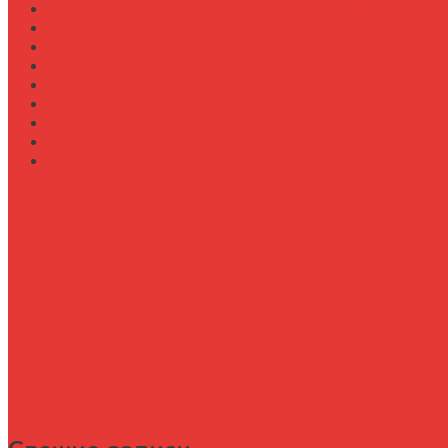
Сравнение типов подшипников в ступицах
Сравнение типов прицепов (самосвальные, бортовы
Стратегии
Строительство
Техническое обслуживание Case Puma 185
Управление
Установка предпускового подогревателя на New Holl
Экология
Эргономика
Основные типы инновационных материалов
Преимущества инновационных материалов
Керамические тормозные системы
Композитные тормозные колодки
Специальные сплавы для тормозных систем
Перспективы и вызовы
Заключение