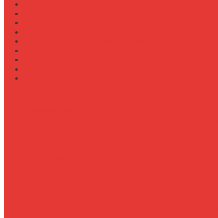
Сравнение типов подшипников в ступицах
Сравнение типов прицепов (самосвальные, бортовы
Стратегии
Строительство
Техническое обслуживание Case Puma 185
Управление
Установка предпускового подогревателя на New Holl
Экология
Эргономика
Современные материалы для повышения стойкости к
Композитные материалы на основе карбон
Обновленные виды сталей и сплавов
Инновационные защитные покрытия
Передовые технологии монтажа и эксплуатации
Автоматизированное неразрушающее инс
Использование роботизированных систем
Новейшие технологические подходы в усилении дол
Нанотехнологии и нанопротекторные покр