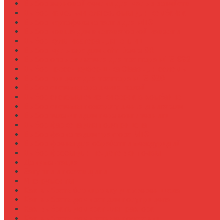
Выбор зерновой сеялки для малых хозяйств
Выбор измельчителя соломы для комбайна
Выбор картофелекопалки для МТЗ
Выбор ковша для экскаваторной навески
Выбор культиватора для теплиц
Выбор мульчера для John Deere 9R
Выбор опрыскивателя для трактора МТЗ-892
Выбор пресс-подборщика Claas для соломы
Выбор прицепа для трактора МТЗ-920
Выбор системы орошения полей
Выбор системы очистки зерна в комбайне
Выбор системы пожаротушения двигателя
Выбор тележки для перевозки техники
Выбор фаркопа для полуприцепа
Выбор фаркопа для трактора МТЗ
Выбор фрезы для обработки междурядий
Выбор фрезы для подготовки почвы
Документация
Закупки и поставщики
Инструменты
Как выбрать блокировку дифференциала
Как выбрать домкрат для полуприцепа
Как выбрать домкрат для трактора
Как выбрать домкратные подставки