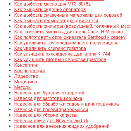
Как выбрать масло для МТЗ-80/82
Как выбрать сиденье оператора
Как выбрать смазочные материалы для ходовой
Как выбрать термостат для двигателя
Как выбрать фильтры (воздушный, топливный, мас
Как заменить масло в двигателе Case IH Magnum
Как подготовить опрыскиватель Berthoud к сезону
Как увеличить грузоподъемность полуприцепа
Как увеличить клиренс трактора
Как улучшить охлаждение двигателя К-744
Как улучшить тяговые свойства трактора
Консалтинг
Конференции
Лидерство
Медицина
Методы
Навеска для бурения отверстий
Навеска для заготовки сенажа
Навеска для обработки садов и виноградников
Навеска для посева травосмесей
Навеска для уборки капусты
Навеска плуга для New Holland T6
Навесное для внесения жидких удобрений