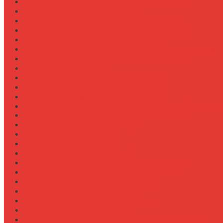
Навесное для внесения жидких удобрений
Навесное для корчевания пней
Навесное для уборки снега (отвал, щетка)
Навесное оборудование для New Holland T8
Настройка давления в гидросистеме
Настройка давления в шинах Michelin для трактора
Настройка жатки подсолнечника на комбайн
Настройка жатки рапса
Настройка оборотов ВОМ для косилки
Настройка работы задней навески
Настройка развала-схождения колес
Настройка ременных передач на пресс-подборщике
Настройка уровня масла в коробке передач
Обзор граблин-ворошилок Kuhn
Обзор зерновозов SAM
Обзор зернопогрузчиков
Обзор измельчителей ветвей
Обзор культиваторов для пропашки целины
Обзор культиваторов для рисовых чеков
Обзор опрыскивателей самоходных
Обзор плуга ПЛН 5-35 для К-744
Обзор плугов оборотных Kverneland
Обзор прикатывающих борон
Обзор прицепов для перевозки крупной техники