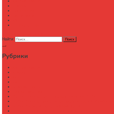
Автоматизация
Анализ
Технологии
Карта сайта
АХД
Конференции
кнопка режима сайта
Найти:
Рубрики
Автоматизация
Анализ
Аудит
АХД
Безопастность
Бизнес-завтрак
Выбор бороны для тяжелых почв под К-700
Выбор бороны-мотыги для междурядной обработки
Выбор бункера-перегрузчика зерна
Выбор генератора для трактора МТЗ-1523