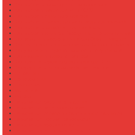
Как выбрать лебедку для трелевки леса
Как выбрать масло для МТЗ-80/82
Как выбрать сиденье оператора
Как выбрать смазочные материалы для ходовой
Как выбрать термостат для двигателя
Как выбрать фильтры (воздушный, топливный, мас
Как заменить масло в двигателе Case IH Magnum
Как подготовить опрыскиватель Berthoud к сезону
Как увеличить грузоподъемность полуприцепа
Как увеличить клиренс трактора
Как улучшить охлаждение двигателя К-744
Как улучшить тяговые свойства трактора
Консалтинг
Конференции
Лидерство
Медицина
Методы
Навеска для бурения отверстий
Навеска для заготовки сенажа
Навеска для обработки садов и виноградников
Навеска для посева травосмесей
Навеска для уборки капусты
Навеска плуга для New Holland T6