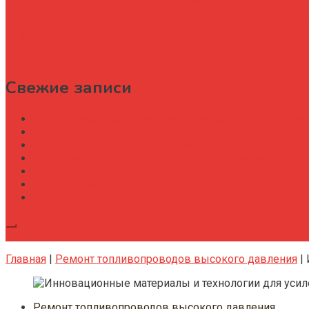
Интеллектуальные материалы и сенсоры
Статистика и примеры успешных внедрений иннова
Заключение
Свежие записи
Как строительной организации навести порядок в уч
Как рождается офисное здание
Капитальный ремонт офисных зданий
Специфика работы административно-хозяйственног
Административный директор на производстве элек
Административно хозяйственная деятельность и со
Деловые мероприятия: как создать событие, котор
Подписка
Главная
|
Ремонт топливопроводов высокого давления
|
Ремонт топливопроводов высокого давления