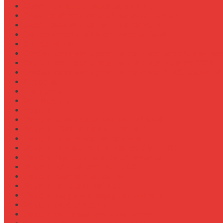
Обзор прицепов-самосвалов Fliegl
Обзор разбрасывателей песка на прицеп
Обзор разбрасывателей песка/соли
Оборотистость ВОМ на тракторе Fendt
Оптимизация
Особенности эксплуатации трактора Valtra S в холод
Особенности эксплуатации трактора Беларус 3522
Особенности эксплуатации трактора К-700 в зимний
Персонал
Процессы
Регламенты
Ремонт
Ремонт вала отбора мощности (ВОМ)
Ремонт ВОМ на тракторе Valtra T
Ремонт генератора на тракторе
Ремонт гидравлики на тракторе МТЗ-1221
Ремонт гидроцилиндров на навеске
Ремонт КПП на John Deere 8R
Ремонт педали сцепления
Ремонт подвески кабины
Ремонт редуктора ходоуменьшителя
Ремонт рулевой рейки
Ремонт сенсоров давления масла