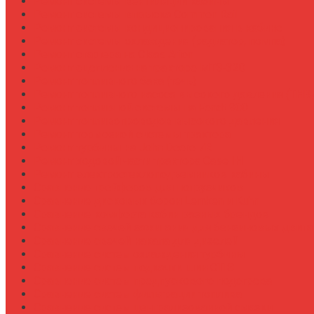
Ремонт системы вентиляции кабины
Ремонт системы впрыска Common Rail
Ремонт системы кондиционирования в кабине
Ремонт системы охлаждения (радиатор, помпа)
Ремонт стартера на Claas Arion
Ремонт сцепления на тракторе МТЗ-320
Ремонт топливного бака (течь)
Ремонт топливного насоса высокого давления (ТНВ
Ремонт топливной системы на Fendt 900
Ремонт топливопроводов высокого давления
Ремонт тормозной системы трактора
Ремонт турбины на John Deere 7R
Ремонт ходовой части трактора Case IH
Ремонт электростеклоподъемников кабины
Сравнение грейферов для погрузчиков
Сравнение дисковых борон Lemken и Kuhn
Сравнение комфорта кабин разных брендов
Сравнение свечей зажигания для бензиновых двига
Сравнение свечей накала для дизелей
Сравнение систем охлаждения турбины
Сравнение систем подкачки шин CTIS
Сравнение систем предпускового подогрева
Сравнение систем фильтрации топлива
Сравнение систем централизованной смазки