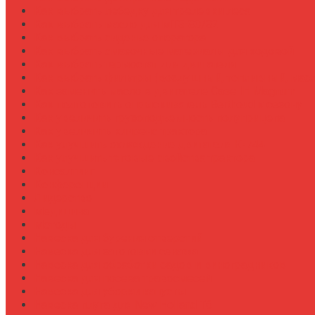
Как выбрать лебедку для трелевки леса
Как выбрать масло для МТЗ-80/82
Как выбрать сиденье оператора
Как выбрать смазочные материалы для ходовой
Как выбрать термостат для двигателя
Как выбрать фильтры (воздушный, топливный, мас
Как заменить масло в двигателе Case IH Magnum
Как подготовить опрыскиватель Berthoud к сезону
Как увеличить грузоподъемность полуприцепа
Как увеличить клиренс трактора
Как улучшить охлаждение двигателя К-744
Как улучшить тяговые свойства трактора
Консалтинг
Конференции
Лидерство
Медицина
Методы
Навеска для бурения отверстий
Навеска для заготовки сенажа
Навеска для обработки садов и виноградников
Навеска для посева травосмесей
Навеска для уборки капусты
Навеска плуга для New Holland T6