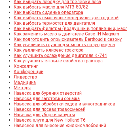
Как выбрать лебедку для трелевки леса
Как выбрать масло для МТЗ-80/82
Как выбрать сиденье оператора
Как выбрать смазочные материалы для ходовой
Как выбрать термостат для двигателя
Как выбрать фильтры (воздушный, топливный, мас
Как заменить масло в двигателе Case IH Magnum
Как подготовить опрыскиватель Berthoud к сезону
Как увеличить грузоподъемность полуприцепа
Как увеличить клиренс трактора
Как улучшить охлаждение двигателя К-744
Как улучшить тяговые свойства трактора
Консалтинг
Конференции
Лидерство
Медицина
Методы
Навеска для бурения отверстий
Навеска для заготовки сенажа
Навеска для обработки садов и виноградников
Навеска для посева травосмесей
Навеска для уборки капусты
Навеска плуга для New Holland T6
Навесное для внесения жидких удобрений