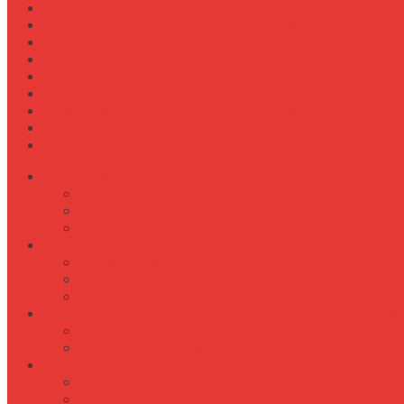
Сравнение типов подшипников в ступицах
Сравнение типов прицепов (самосвальные, бортовы
Стратегии
Строительство
Техническое обслуживание Case Puma 185
Управление
Установка предпускового подогревателя на New Holl
Экология
Эргономика
Инновационные материалы
Композитные материалы
Высокопрочные стали
Специальные полимеры
Современные технологии изготовления
3D-печать
Лазерная резка
Автоматизированные линии сборки
Новые методы тестирования и контроля качества
Неразрушающий контроль
Ультразвуковая дефектоскопия
Экономический эффект от внедрения инноваций
Снижение затрат на техническое обслужив
Улучшение производительности