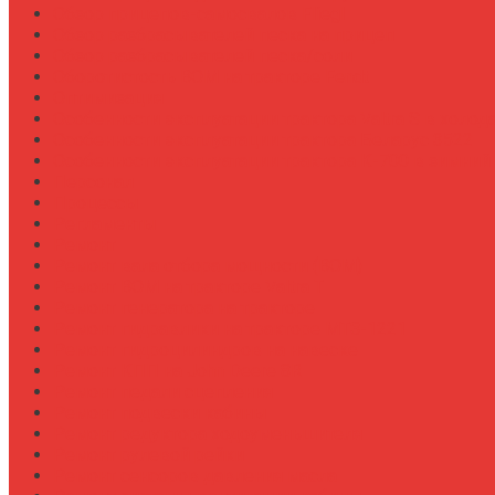
Обзор прицепов-самосвалов Fliegl
Обзор разбрасывателей песка на прицеп
Обзор разбрасывателей песка/соли
Оборотистость ВОМ на тракторе Fendt
Оптимизация
Особенности эксплуатации трактора Valtra S в холод
Особенности эксплуатации трактора Беларус 3522
Особенности эксплуатации трактора К-700 в зимний
Персонал
Процессы
Регламенты
Ремонт
Ремонт вала отбора мощности (ВОМ)
Ремонт ВОМ на тракторе Valtra T
Ремонт генератора на тракторе
Ремонт гидравлики на тракторе МТЗ-1221
Ремонт гидроцилиндров на навеске
Ремонт КПП на John Deere 8R
Ремонт педали сцепления
Ремонт подвески кабины
Ремонт редуктора ходоуменьшителя
Ремонт рулевой рейки
Ремонт сенсоров давления масла