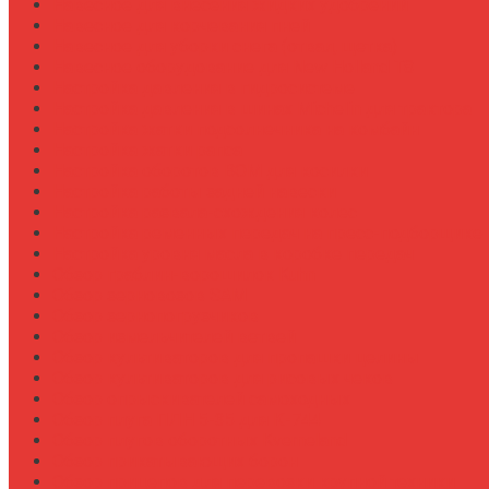
Навесное для внесения жидких удобрений
Навесное для корчевания пней
Навесное для уборки снега (отвал, щетка)
Навесное оборудование для New Holland T8
Настройка давления в гидросистеме
Настройка давления в шинах Michelin для трактора
Настройка жатки подсолнечника на комбайн
Настройка жатки рапса
Настройка оборотов ВОМ для косилки
Настройка работы задней навески
Настройка развала-схождения колес
Настройка ременных передач на пресс-подборщике
Настройка уровня масла в коробке передач
Обзор граблин-ворошилок Kuhn
Обзор зерновозов SAM
Обзор зернопогрузчиков
Обзор измельчителей ветвей
Обзор культиваторов для пропашки целины
Обзор культиваторов для рисовых чеков
Обзор опрыскивателей самоходных
Обзор плуга ПЛН 5-35 для К-744
Обзор плугов оборотных Kverneland
Обзор прикатывающих борон
Обзор прицепов для перевозки крупной техники