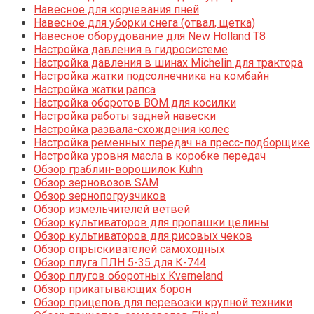
Навесное для корчевания пней
Навесное для уборки снега (отвал, щетка)
Навесное оборудование для New Holland T8
Настройка давления в гидросистеме
Настройка давления в шинах Michelin для трактора
Настройка жатки подсолнечника на комбайн
Настройка жатки рапса
Настройка оборотов ВОМ для косилки
Настройка работы задней навески
Настройка развала-схождения колес
Настройка ременных передач на пресс-подборщике
Настройка уровня масла в коробке передач
Обзор граблин-ворошилок Kuhn
Обзор зерновозов SAM
Обзор зернопогрузчиков
Обзор измельчителей ветвей
Обзор культиваторов для пропашки целины
Обзор культиваторов для рисовых чеков
Обзор опрыскивателей самоходных
Обзор плуга ПЛН 5-35 для К-744
Обзор плугов оборотных Kverneland
Обзор прикатывающих борон
Обзор прицепов для перевозки крупной техники