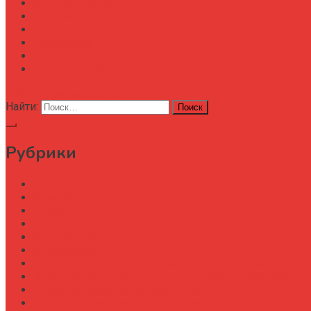
Автоматизация
Анализ
Технологии
Карта сайта
АХД
Конференции
кнопка режима сайта
Найти:
Рубрики
Автоматизация
Анализ
Аудит
АХД
Безопастность
Бизнес-завтрак
Выбор бороны для тяжелых почв под К-700
Выбор бороны-мотыги для междурядной обработки
Выбор бункера-перегрузчика зерна
Выбор генератора для трактора МТЗ-1523