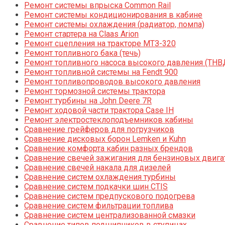
Ремонт системы впрыска Common Rail
Ремонт системы кондиционирования в кабине
Ремонт системы охлаждения (радиатор, помпа)
Ремонт стартера на Claas Arion
Ремонт сцепления на тракторе МТЗ-320
Ремонт топливного бака (течь)
Ремонт топливного насоса высокого давления (ТНВ
Ремонт топливной системы на Fendt 900
Ремонт топливопроводов высокого давления
Ремонт тормозной системы трактора
Ремонт турбины на John Deere 7R
Ремонт ходовой части трактора Case IH
Ремонт электростеклоподъемников кабины
Сравнение грейферов для погрузчиков
Сравнение дисковых борон Lemken и Kuhn
Сравнение комфорта кабин разных брендов
Сравнение свечей зажигания для бензиновых двига
Сравнение свечей накала для дизелей
Сравнение систем охлаждения турбины
Сравнение систем подкачки шин CTIS
Сравнение систем предпускового подогрева
Сравнение систем фильтрации топлива
Сравнение систем централизованной смазки
Сравнение типов подшипников в ступицах