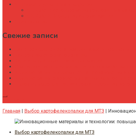
Примеры успешных внедрений
Кейс 1: Использование композитных матер
Кейс 2: Внедрение автоматизации
Заключение
Свежие записи
Как строительной организации навести порядок в уч
Как рождается офисное здание
Капитальный ремонт офисных зданий
Специфика работы административно-хозяйственног
Административный директор на производстве элек
Административно хозяйственная деятельность и со
Деловые мероприятия: как создать событие, котор
Подписка
Главная
|
Выбор картофелекопалки для МТЗ
|
Инновацион
Выбор картофелекопалки для МТЗ