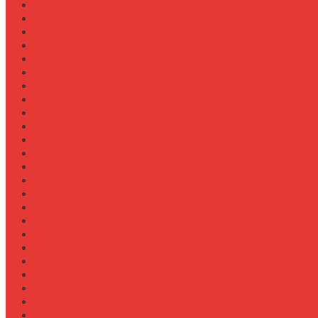
Выбор зерновой сеялки для малых хозяйств
Выбор измельчителя соломы для комбайна
Выбор картофелекопалки для МТЗ
Выбор ковша для экскаваторной навески
Выбор культиватора для теплиц
Выбор мульчера для John Deere 9R
Выбор опрыскивателя для трактора МТЗ-892
Выбор пресс-подборщика Claas для соломы
Выбор прицепа для трактора МТЗ-920
Выбор системы орошения полей
Выбор системы очистки зерна в комбайне
Выбор системы пожаротушения двигателя
Выбор тележки для перевозки техники
Выбор фаркопа для полуприцепа
Выбор фаркопа для трактора МТЗ
Выбор фрезы для обработки междурядий
Выбор фрезы для подготовки почвы
Документация
Закупки и поставщики
Инструменты
Как выбрать блокировку дифференциала
Как выбрать домкрат для полуприцепа
Как выбрать домкрат для трактора
Как выбрать домкратные подставки