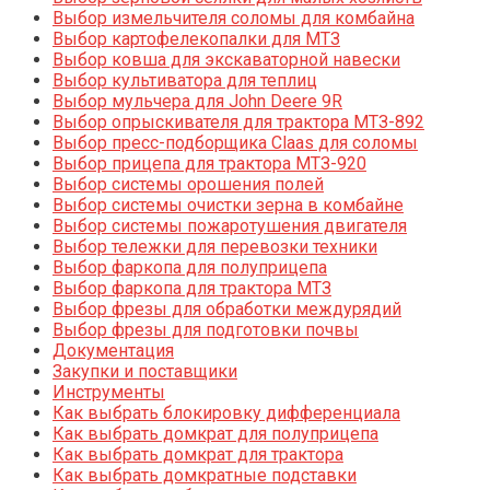
Выбор измельчителя соломы для комбайна
Выбор картофелекопалки для МТЗ
Выбор ковша для экскаваторной навески
Выбор культиватора для теплиц
Выбор мульчера для John Deere 9R
Выбор опрыскивателя для трактора МТЗ-892
Выбор пресс-подборщика Claas для соломы
Выбор прицепа для трактора МТЗ-920
Выбор системы орошения полей
Выбор системы очистки зерна в комбайне
Выбор системы пожаротушения двигателя
Выбор тележки для перевозки техники
Выбор фаркопа для полуприцепа
Выбор фаркопа для трактора МТЗ
Выбор фрезы для обработки междурядий
Выбор фрезы для подготовки почвы
Документация
Закупки и поставщики
Инструменты
Как выбрать блокировку дифференциала
Как выбрать домкрат для полуприцепа
Как выбрать домкрат для трактора
Как выбрать домкратные подставки