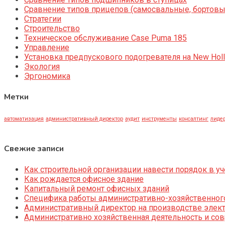
Сравнение типов прицепов (самосвальные, бортовы
Стратегии
Строительство
Техническое обслуживание Case Puma 185
Управление
Установка предпускового подогревателя на New Holl
Экология
Эргономика
Метки
автоматизация
административный директор
аудит
инструменты
консалтинг
лидер
Свежие записи
Как строительной организации навести порядок в уч
Как рождается офисное здание
Капитальный ремонт офисных зданий
Специфика работы административно-хозяйственног
Административный директор на производстве элек
Административно хозяйственная деятельность и со