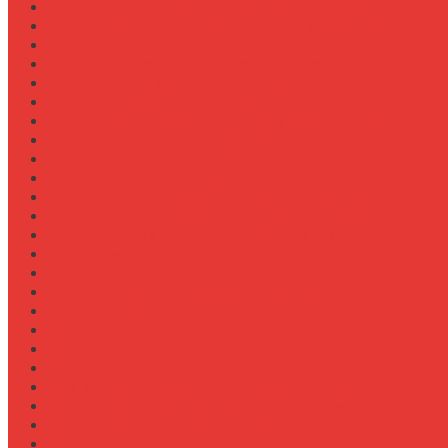
Выбор зерновой сеялки для малых хозяйств
Выбор измельчителя соломы для комбайна
Выбор картофелекопалки для МТЗ
Выбор ковша для экскаваторной навески
Выбор культиватора для теплиц
Выбор мульчера для John Deere 9R
Выбор опрыскивателя для трактора МТЗ-892
Выбор пресс-подборщика Claas для соломы
Выбор прицепа для трактора МТЗ-920
Выбор системы орошения полей
Выбор системы очистки зерна в комбайне
Выбор системы пожаротушения двигателя
Выбор тележки для перевозки техники
Выбор фаркопа для полуприцепа
Выбор фаркопа для трактора МТЗ
Выбор фрезы для обработки междурядий
Выбор фрезы для подготовки почвы
Документация
Закупки и поставщики
Инструменты
Как выбрать блокировку дифференциала
Как выбрать домкрат для полуприцепа
Как выбрать домкрат для трактора
Как выбрать домкратные подставки