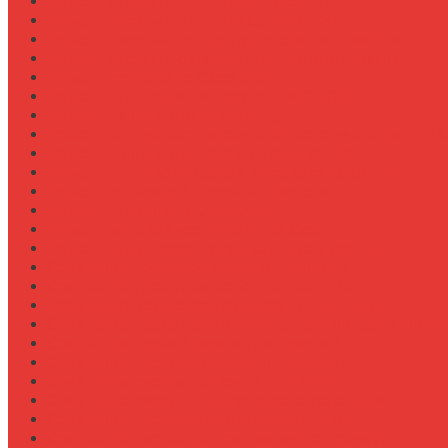
Ремонт системы вентиляции кабины
Ремонт системы впрыска Common Rail
Ремонт системы кондиционирования в кабине
Ремонт системы охлаждения (радиатор, помпа)
Ремонт стартера на Claas Arion
Ремонт сцепления на тракторе МТЗ-320
Ремонт топливного бака (течь)
Ремонт топливного насоса высокого давления (ТНВ
Ремонт топливной системы на Fendt 900
Ремонт топливопроводов высокого давления
Ремонт тормозной системы трактора
Ремонт турбины на John Deere 7R
Ремонт ходовой части трактора Case IH
Ремонт электростеклоподъемников кабины
Сравнение грейферов для погрузчиков
Сравнение дисковых борон Lemken и Kuhn
Сравнение комфорта кабин разных брендов
Сравнение свечей зажигания для бензиновых двига
Сравнение свечей накала для дизелей
Сравнение систем охлаждения турбины
Сравнение систем подкачки шин CTIS
Сравнение систем предпускового подогрева
Сравнение систем фильтрации топлива
Сравнение систем централизованной смазки