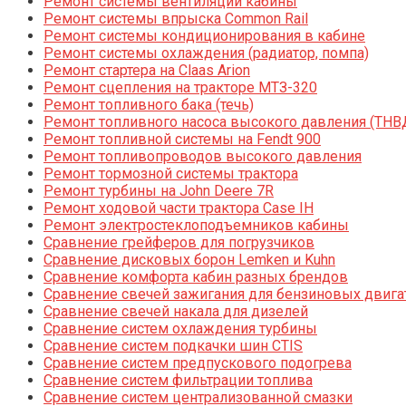
Ремонт системы вентиляции кабины
Ремонт системы впрыска Common Rail
Ремонт системы кондиционирования в кабине
Ремонт системы охлаждения (радиатор, помпа)
Ремонт стартера на Claas Arion
Ремонт сцепления на тракторе МТЗ-320
Ремонт топливного бака (течь)
Ремонт топливного насоса высокого давления (ТНВ
Ремонт топливной системы на Fendt 900
Ремонт топливопроводов высокого давления
Ремонт тормозной системы трактора
Ремонт турбины на John Deere 7R
Ремонт ходовой части трактора Case IH
Ремонт электростеклоподъемников кабины
Сравнение грейферов для погрузчиков
Сравнение дисковых борон Lemken и Kuhn
Сравнение комфорта кабин разных брендов
Сравнение свечей зажигания для бензиновых двига
Сравнение свечей накала для дизелей
Сравнение систем охлаждения турбины
Сравнение систем подкачки шин CTIS
Сравнение систем предпускового подогрева
Сравнение систем фильтрации топлива
Сравнение систем централизованной смазки