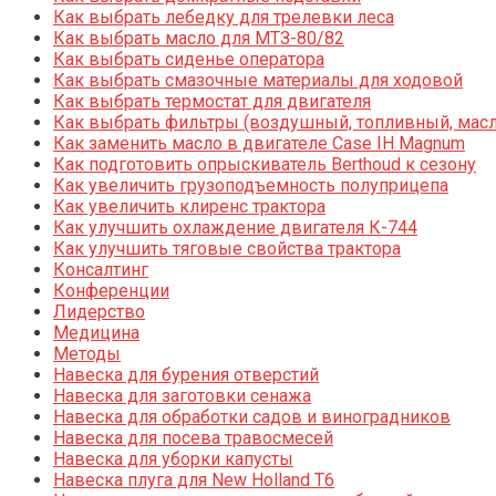
Как выбрать лебедку для трелевки леса
Как выбрать масло для МТЗ-80/82
Как выбрать сиденье оператора
Как выбрать смазочные материалы для ходовой
Как выбрать термостат для двигателя
Как выбрать фильтры (воздушный, топливный, мас
Как заменить масло в двигателе Case IH Magnum
Как подготовить опрыскиватель Berthoud к сезону
Как увеличить грузоподъемность полуприцепа
Как увеличить клиренс трактора
Как улучшить охлаждение двигателя К-744
Как улучшить тяговые свойства трактора
Консалтинг
Конференции
Лидерство
Медицина
Методы
Навеска для бурения отверстий
Навеска для заготовки сенажа
Навеска для обработки садов и виноградников
Навеска для посева травосмесей
Навеска для уборки капусты
Навеска плуга для New Holland T6