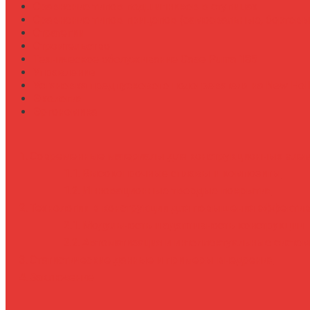
Сравнение типов подшипников в ступицах
Сравнение типов прицепов (самосвальные, бортовы
Стратегии
Строительство
Техническое обслуживание Case Puma 185
Управление
Установка предпускового подогревателя на New Holl
Экология
Эргономика
Современные материалы для конструкционных элем
Высокопрочные сплавы и композиты
Инновационные твердые покрытия
Технологии в конструкции для повышения эффекти
Модульность и адаптивность конструкции
Автоматизация и интеллектуальные систе
Статистические данные и примеры внедрения
Заключение