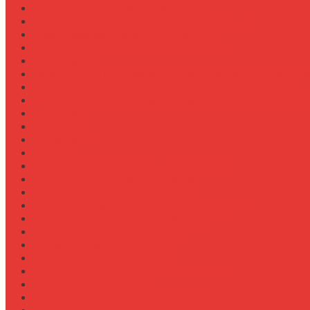
Обзор прицепов-самосвалов Fliegl
Обзор разбрасывателей песка на прицеп
Обзор разбрасывателей песка/соли
Оборотистость ВОМ на тракторе Fendt
Оптимизация
Особенности эксплуатации трактора Valtra S в холод
Особенности эксплуатации трактора Беларус 3522
Особенности эксплуатации трактора К-700 в зимний
Персонал
Процессы
Регламенты
Ремонт
Ремонт вала отбора мощности (ВОМ)
Ремонт ВОМ на тракторе Valtra T
Ремонт генератора на тракторе
Ремонт гидравлики на тракторе МТЗ-1221
Ремонт гидроцилиндров на навеске
Ремонт КПП на John Deere 8R
Ремонт педали сцепления
Ремонт подвески кабины
Ремонт редуктора ходоуменьшителя
Ремонт рулевой рейки
Ремонт сенсоров давления масла