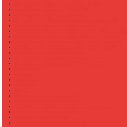
Как выбрать лебедку для трелевки леса
Как выбрать масло для МТЗ-80/82
Как выбрать сиденье оператора
Как выбрать смазочные материалы для ходовой
Как выбрать термостат для двигателя
Как выбрать фильтры (воздушный, топливный, мас
Как заменить масло в двигателе Case IH Magnum
Как подготовить опрыскиватель Berthoud к сезону
Как увеличить грузоподъемность полуприцепа
Как увеличить клиренс трактора
Как улучшить охлаждение двигателя К-744
Как улучшить тяговые свойства трактора
Консалтинг
Конференции
Лидерство
Медицина
Методы
Навеска для бурения отверстий
Навеска для заготовки сенажа
Навеска для обработки садов и виноградников
Навеска для посева травосмесей
Навеска для уборки капусты
Навеска плуга для New Holland T6