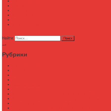
Автоматизация
Анализ
Технологии
Карта сайта
АХД
Конференции
кнопка режима сайта
Найти:
Рубрики
Автоматизация
Анализ
Аудит
АХД
Безопастность
Бизнес-завтрак
Выбор бороны для тяжелых почв под К-700
Выбор бороны-мотыги для междурядной обработки
Выбор бункера-перегрузчика зерна
Выбор генератора для трактора МТЗ-1523