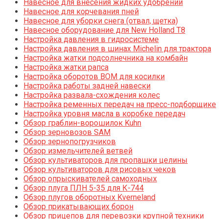
Навесное для внесения жидких удобрений
Навесное для корчевания пней
Навесное для уборки снега (отвал, щетка)
Навесное оборудование для New Holland T8
Настройка давления в гидросистеме
Настройка давления в шинах Michelin для трактора
Настройка жатки подсолнечника на комбайн
Настройка жатки рапса
Настройка оборотов ВОМ для косилки
Настройка работы задней навески
Настройка развала-схождения колес
Настройка ременных передач на пресс-подборщике
Настройка уровня масла в коробке передач
Обзор граблин-ворошилок Kuhn
Обзор зерновозов SAM
Обзор зернопогрузчиков
Обзор измельчителей ветвей
Обзор культиваторов для пропашки целины
Обзор культиваторов для рисовых чеков
Обзор опрыскивателей самоходных
Обзор плуга ПЛН 5-35 для К-744
Обзор плугов оборотных Kverneland
Обзор прикатывающих борон
Обзор прицепов для перевозки крупной техники