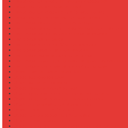
Навесное для внесения жидких удобрений
Навесное для корчевания пней
Навесное для уборки снега (отвал, щетка)
Навесное оборудование для New Holland T8
Настройка давления в гидросистеме
Настройка давления в шинах Michelin для трактора
Настройка жатки подсолнечника на комбайн
Настройка жатки рапса
Настройка оборотов ВОМ для косилки
Настройка работы задней навески
Настройка развала-схождения колес
Настройка ременных передач на пресс-подборщике
Настройка уровня масла в коробке передач
Обзор граблин-ворошилок Kuhn
Обзор зерновозов SAM
Обзор зернопогрузчиков
Обзор измельчителей ветвей
Обзор культиваторов для пропашки целины
Обзор культиваторов для рисовых чеков
Обзор опрыскивателей самоходных
Обзор плуга ПЛН 5-35 для К-744
Обзор плугов оборотных Kverneland
Обзор прикатывающих борон
Обзор прицепов для перевозки крупной техники