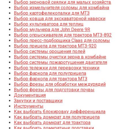
Выбор зерновой сеялки для малых хозяйств
Выбор измельчителя соломы для комбайна
Выбор картофелекопалки для МТЗ
Выбор ковша для экскаваторной навески
Выбор культиватора для теплиц
Выбор мульчера для John Deere 9R
Выбор опрыскивателя для трактора МТЗ-892
Выбор пресс-подборщика Claas для соломы
Выбор прицепа для трактора МТЗ-920
Выбор системы орошения полей
Выбор системы очистки зерна в комбайне
Выбор системы пожаротушения двигателя
Выбор тележки для перевозки техники
Выбор фаркопа для полуприцепа
Выбор фаркопа для трактора МТЗ
Выбор фрезы для обработки междурядий
Выбор фрезы для подготовки почвы
Документация
Закупки и поставщики
Инструменты
Как выбрать блокировку дифференциала
Как выбрать домкрат для полуприцепа
Как выбрать домкрат для трактора
Как выбрать домкратные подставки