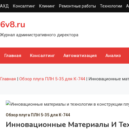
Перейти
АХД
Консалтинг
Клининг
Ремонтные работы
Технологии
А
к
содержимому
6v8.ru
Журнал административного директора
Главная
Консалтинг
Автоматизация
Анализ
Главная
|
Обзор плуга ПЛН 5-35 для К-744
|
Инновационные мате
Обзор плуга ПЛН 5-35 для К-744
Инновационные Материалы И Тех