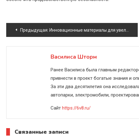
Навигация
Предыдущая:
Инновационные материалы для увеличения долговечности радиаторов и помп системы охлаждения
по
записям
Василиса Шторм
Ранее Василиса была главным редактор
привнести в проект богатые знания и оп
За эти два десятилетия она исследовал
автопарки, электромобили, проектирова
Сайт
https://6v8.ru/
Связанные записи