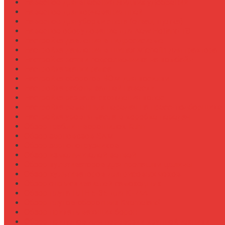
Навесное для внесения жидких удобрений
Навесное для корчевания пней
Навесное для уборки снега (отвал, щетка)
Навесное оборудование для New Holland T8
Настройка давления в гидросистеме
Настройка давления в шинах Michelin для трактора
Настройка жатки подсолнечника на комбайн
Настройка жатки рапса
Настройка оборотов ВОМ для косилки
Настройка работы задней навески
Настройка развала-схождения колес
Настройка ременных передач на пресс-подборщике
Настройка уровня масла в коробке передач
Обзор граблин-ворошилок Kuhn
Обзор зерновозов SAM
Обзор зернопогрузчиков
Обзор измельчителей ветвей
Обзор культиваторов для пропашки целины
Обзор культиваторов для рисовых чеков
Обзор опрыскивателей самоходных
Обзор плуга ПЛН 5-35 для К-744
Обзор плугов оборотных Kverneland
Обзор прикатывающих борон
Обзор прицепов для перевозки крупной техники