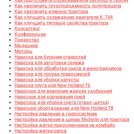
Как подготовить опрыскиватель Berthoud к сезону
Как увеличить грузоподъемность полуприцепа
Как увеличить клиренс трактора
Как улучшить охлаждение двигателя К-744
Как улучшить тяговые свойства трактора
Консалтинг
Конференции
Лидерство
Медицина
Методы
Навеска для бурения отверстий
Навеска для заготовки сенажа
Навеска для обработки садов и виноградников
Навеска для посева травосмесей
Навеска для уборки капусты
Навеска плуга для New Holland T6
Навесное для внесения жидких удобрений
Навесное для корчевания пней
Навесное для уборки снега (отвал, щетка)
Навесное оборудование для New Holland T8
Настройка давления в гидросистеме
Настройка давления в шинах Michelin для трактора
Настройка жатки подсолнечника на комбайн
Настройка жатки рапса