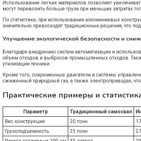
Использование легких материалов позволяет увеличивать
могут перевозить больше груза при меньших затратах топ
По статистике, при использовании алюминиевых конструк
значительно превосходят традиционные решения, что п
Улучшение экологической безопасности и сни
Благодаря внедрению систем автоматизации и использов
объем отходов и выбросов промышленных отходов. Такж
утилизации техники.
Кроме того, современные двигатели и системы управления
сжиженный природный газ, а также электроприводах, чт
Практические примеры и статистик
Параметр
Традиционный самосвал
И
Вес конструкции
20 тонн
17
Грузоподъемность
25 тонн
27
Расход топлива на 100 км
35 литров
29