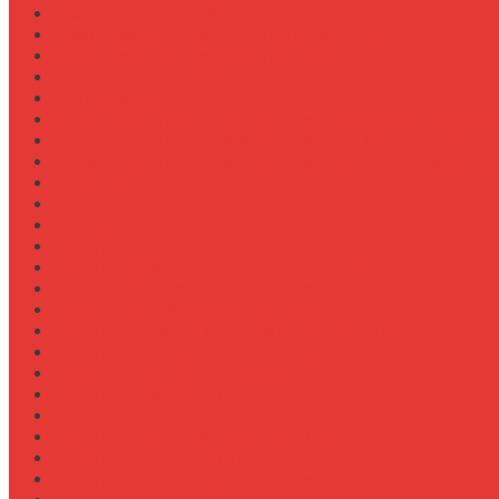
Обзор прицепов-самосвалов Fliegl
Обзор разбрасывателей песка на прицеп
Обзор разбрасывателей песка/соли
Оборотистость ВОМ на тракторе Fendt
Оптимизация
Особенности эксплуатации трактора Valtra S в холод
Особенности эксплуатации трактора Беларус 3522
Особенности эксплуатации трактора К-700 в зимний
Персонал
Процессы
Регламенты
Ремонт
Ремонт вала отбора мощности (ВОМ)
Ремонт ВОМ на тракторе Valtra T
Ремонт генератора на тракторе
Ремонт гидравлики на тракторе МТЗ-1221
Ремонт гидроцилиндров на навеске
Ремонт КПП на John Deere 8R
Ремонт педали сцепления
Ремонт подвески кабины
Ремонт редуктора ходоуменьшителя
Ремонт рулевой рейки
Ремонт сенсоров давления масла