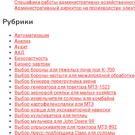
Специфика работы административно-хозяйственног
Административный директор на производстве элек
Рубрики
Автоматизация
Анализ
Аудит
АХД
Безопастность
Бизнес-завтрак
Выбор бороны для тяжелых почв под К-700
Выбор бороны-мотыги для междурядной обработки
Выбор бункера-перегрузчика зерна
Выбор генератора для трактора МТЗ-1523
Выбор зерновой сеялки для малых хозяйств
Выбор измельчителя соломы для комбайна
Выбор картофелекопалки для МТЗ
Выбор ковша для экскаваторной навески
Выбор культиватора для теплиц
Выбор мульчера для John Deere 9R
Выбор опрыскивателя для трактора МТЗ-892
Выбор пресс-подборщика Claas для соломы