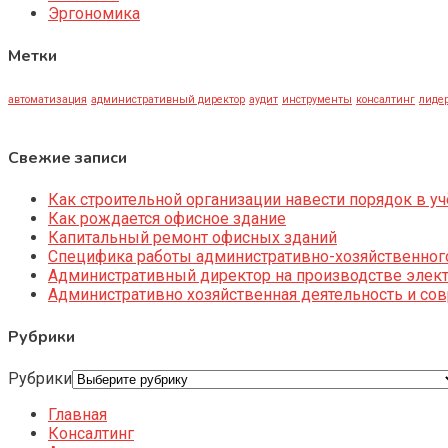
Эргономика
Метки
автоматизация
административный директор
аудит
инструменты
консалтинг
лидер
Свежие записи
Как строительной организации навести порядок в уч
Как рождается офисное здание
Капитальный ремонт офисных зданий
Специфика работы административно-хозяйственног
Административный директор на производстве элек
Административно хозяйственная деятельность и со
Рубрики
Рубрики
Главная
Консалтинг