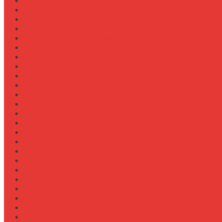
Ремонт системы вентиляции кабины
Ремонт системы впрыска Common Rail
Ремонт системы кондиционирования в кабине
Ремонт системы охлаждения (радиатор, помпа)
Ремонт стартера на Claas Arion
Ремонт сцепления на тракторе МТЗ-320
Ремонт топливного бака (течь)
Ремонт топливного насоса высокого давления (ТНВ
Ремонт топливной системы на Fendt 900
Ремонт топливопроводов высокого давления
Ремонт тормозной системы трактора
Ремонт турбины на John Deere 7R
Ремонт ходовой части трактора Case IH
Ремонт электростеклоподъемников кабины
Сравнение грейферов для погрузчиков
Сравнение дисковых борон Lemken и Kuhn
Сравнение комфорта кабин разных брендов
Сравнение свечей зажигания для бензиновых двига
Сравнение свечей накала для дизелей
Сравнение систем охлаждения турбины
Сравнение систем подкачки шин CTIS
Сравнение систем предпускового подогрева
Сравнение систем фильтрации топлива
Сравнение систем централизованной смазки