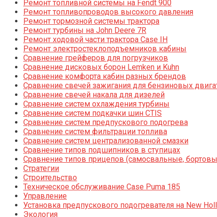
Ремонт топливной системы на Fendt 900
Ремонт топливопроводов высокого давления
Ремонт тормозной системы трактора
Ремонт турбины на John Deere 7R
Ремонт ходовой части трактора Case IH
Ремонт электростеклоподъемников кабины
Сравнение грейферов для погрузчиков
Сравнение дисковых борон Lemken и Kuhn
Сравнение комфорта кабин разных брендов
Сравнение свечей зажигания для бензиновых двига
Сравнение свечей накала для дизелей
Сравнение систем охлаждения турбины
Сравнение систем подкачки шин CTIS
Сравнение систем предпускового подогрева
Сравнение систем фильтрации топлива
Сравнение систем централизованной смазки
Сравнение типов подшипников в ступицах
Сравнение типов прицепов (самосвальные, бортовы
Стратегии
Строительство
Техническое обслуживание Case Puma 185
Управление
Установка предпускового подогревателя на New Holl
Экология