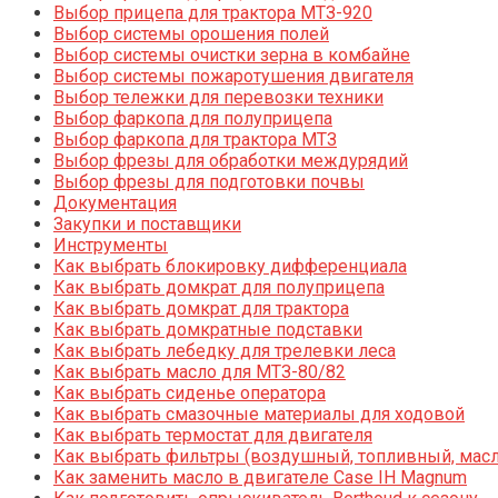
Выбор прицепа для трактора МТЗ-920
Выбор системы орошения полей
Выбор системы очистки зерна в комбайне
Выбор системы пожаротушения двигателя
Выбор тележки для перевозки техники
Выбор фаркопа для полуприцепа
Выбор фаркопа для трактора МТЗ
Выбор фрезы для обработки междурядий
Выбор фрезы для подготовки почвы
Документация
Закупки и поставщики
Инструменты
Как выбрать блокировку дифференциала
Как выбрать домкрат для полуприцепа
Как выбрать домкрат для трактора
Как выбрать домкратные подставки
Как выбрать лебедку для трелевки леса
Как выбрать масло для МТЗ-80/82
Как выбрать сиденье оператора
Как выбрать смазочные материалы для ходовой
Как выбрать термостат для двигателя
Как выбрать фильтры (воздушный, топливный, мас
Как заменить масло в двигателе Case IH Magnum