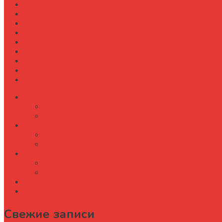
Сравнение типов подшипников в ступицах
Сравнение типов прицепов (самосвальные, бортовы
Стратегии
Строительство
Техническое обслуживание Case Puma 185
Управление
Установка предпускового подогревателя на New Holl
Экология
Эргономика
Современные материалы в конструкции самосвало
Алюминиевые сплавы и композиты
Графен и новейшие наноматериалы
Передовые технологические решения в производс
Автоматизация и роботизация производст
Интеллектуальные системы управления и 
Влияние инновационных материалов и технологий
Повышение грузоподъемности и снижения 
Улучшение экологической безопасности и
Практические примеры и статистика
Заключение
Свежие записи