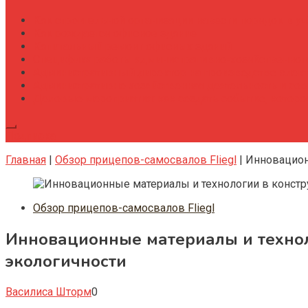
Как строительной организации навести порядок в уч
Как рождается офисное здание
Капитальный ремонт офисных зданий
Специфика работы административно-хозяйственног
Административный директор на производстве элек
Административно хозяйственная деятельность и со
Деловые мероприятия: как создать событие, котор
Подписка
Главная
|
Обзор прицепов-самосвалов Fliegl
|
Инновацион
Обзор прицепов-самосвалов Fliegl
Инновационные материалы и технол
экологичности
Василиса Шторм
0