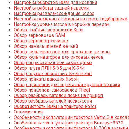
Настройка оборотов ВОМ для косилки
Настройка работы задней навески
Настройка развала-схождения колес
Настройка ременных передач на пресс-подборщике
Настройка уровня масла в коробке передач
Обзор граблин-ворошилок Kuhn
Обзор зерновозов SAM
Обзор зернопогрузчиков
Обзор измельчителей ветвей
Обзор культиваторов для пропашки целины
Обзор культиваторов для рисовых чеков
Обзор опрыскивателей самоходных
Обзор плуга ПЛН 5-35 для К-744
Обзор плугов оборотных Kverneland
Обзор прикатывающих борон
Обзор прицепов для перевозки крупной техники
Обзор прицепов-самосвалов Fliegl
Обзор разбрасывателей песка на прицеп
Обзор разбрасывателей песка/соли
Оборотистость ВОМ на тракторе Fendt
Оптимизация
Особенности эксплуатации трактора Valtra S в холод
Особенности эксплуатации трактора Беларус 3522
Особенности эксплуатации трактора К-700 в зимний