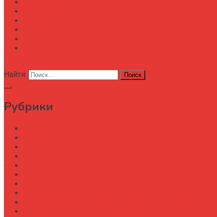
Автоматизация
Анализ
Технологии
Карта сайта
АХД
Конференции
кнопка режима сайта
Найти:
Рубрики
Автоматизация
Анализ
Аудит
АХД
Безопастность
Бизнес-завтрак
Выбор бороны для тяжелых почв под К-700
Выбор бороны-мотыги для междурядной обработки
Выбор бункера-перегрузчика зерна
Выбор генератора для трактора МТЗ-1523