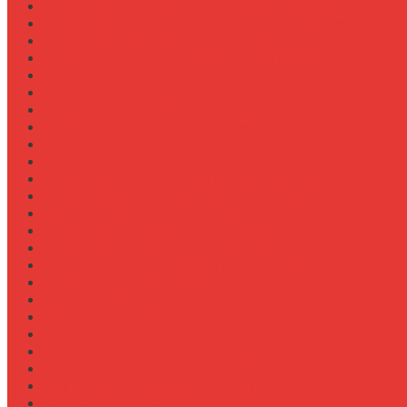
Выбор зерновой сеялки для малых хозяйств
Выбор измельчителя соломы для комбайна
Выбор картофелекопалки для МТЗ
Выбор ковша для экскаваторной навески
Выбор культиватора для теплиц
Выбор мульчера для John Deere 9R
Выбор опрыскивателя для трактора МТЗ-892
Выбор пресс-подборщика Claas для соломы
Выбор прицепа для трактора МТЗ-920
Выбор системы орошения полей
Выбор системы очистки зерна в комбайне
Выбор системы пожаротушения двигателя
Выбор тележки для перевозки техники
Выбор фаркопа для полуприцепа
Выбор фаркопа для трактора МТЗ
Выбор фрезы для обработки междурядий
Выбор фрезы для подготовки почвы
Документация
Закупки и поставщики
Инструменты
Как выбрать блокировку дифференциала
Как выбрать домкрат для полуприцепа
Как выбрать домкрат для трактора
Как выбрать домкратные подставки