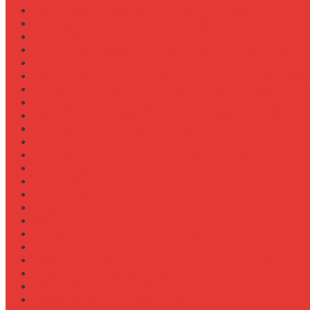
Как выбрать лебедку для трелевки леса
Как выбрать масло для МТЗ-80/82
Как выбрать сиденье оператора
Как выбрать смазочные материалы для ходовой
Как выбрать термостат для двигателя
Как выбрать фильтры (воздушный, топливный, мас
Как заменить масло в двигателе Case IH Magnum
Как подготовить опрыскиватель Berthoud к сезону
Как увеличить грузоподъемность полуприцепа
Как увеличить клиренс трактора
Как улучшить охлаждение двигателя К-744
Как улучшить тяговые свойства трактора
Консалтинг
Конференции
Лидерство
Медицина
Методы
Навеска для бурения отверстий
Навеска для заготовки сенажа
Навеска для обработки садов и виноградников
Навеска для посева травосмесей
Навеска для уборки капусты
Навеска плуга для New Holland T6