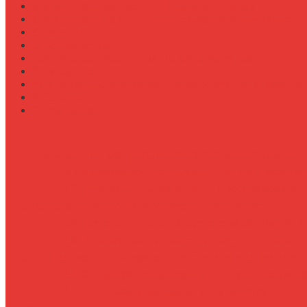
Сравнение типов подшипников в ступицах
Сравнение типов прицепов (самосвальные, бортовы
Стратегии
Строительство
Техническое обслуживание Case Puma 185
Управление
Установка предпускового подогревателя на New Holl
Экология
Эргономика
Современные материалы для изготовления ковшей
Высокопрочные сплавы и легкие материа
Композитные материалы и керамические 
Технологии усиления и обработки поверхности
Технологии поверхностного закаливания и
Инновационные методы сварки и сборки
Инновационные разработки в проектировании ковш
Оптимизация геометрии для повышения из
Использование модульных конструкций