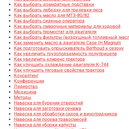
Как выбрать домкратные подставки
Как выбрать лебедку для трелевки леса
Как выбрать масло для МТЗ-80/82
Как выбрать сиденье оператора
Как выбрать смазочные материалы для ходовой
Как выбрать термостат для двигателя
Как выбрать фильтры (воздушный, топливный, мас
Как заменить масло в двигателе Case IH Magnum
Как подготовить опрыскиватель Berthoud к сезону
Как увеличить грузоподъемность полуприцепа
Как увеличить клиренс трактора
Как улучшить охлаждение двигателя К-744
Как улучшить тяговые свойства трактора
Консалтинг
Конференции
Лидерство
Медицина
Методы
Навеска для бурения отверстий
Навеска для заготовки сенажа
Навеска для обработки садов и виноградников
Навеска для посева травосмесей
Навеска для уборки капусты