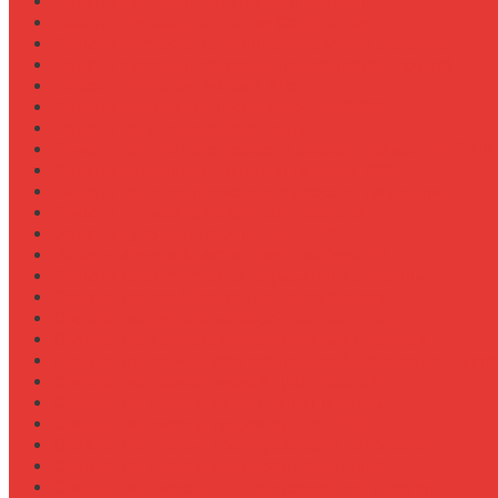
Ремонт системы вентиляции кабины
Ремонт системы впрыска Common Rail
Ремонт системы кондиционирования в кабине
Ремонт системы охлаждения (радиатор, помпа)
Ремонт стартера на Claas Arion
Ремонт сцепления на тракторе МТЗ-320
Ремонт топливного бака (течь)
Ремонт топливного насоса высокого давления (ТНВ
Ремонт топливной системы на Fendt 900
Ремонт топливопроводов высокого давления
Ремонт тормозной системы трактора
Ремонт турбины на John Deere 7R
Ремонт ходовой части трактора Case IH
Ремонт электростеклоподъемников кабины
Сравнение грейферов для погрузчиков
Сравнение дисковых борон Lemken и Kuhn
Сравнение комфорта кабин разных брендов
Сравнение свечей зажигания для бензиновых двига
Сравнение свечей накала для дизелей
Сравнение систем охлаждения турбины
Сравнение систем подкачки шин CTIS
Сравнение систем предпускового подогрева
Сравнение систем фильтрации топлива
Сравнение систем централизованной смазки