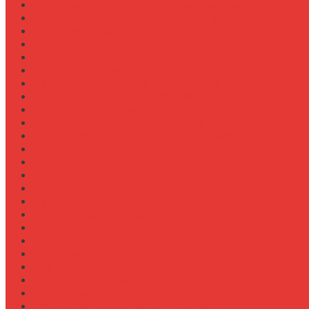
Выбор зерновой сеялки для малых хозяйств
Выбор измельчителя соломы для комбайна
Выбор картофелекопалки для МТЗ
Выбор ковша для экскаваторной навески
Выбор культиватора для теплиц
Выбор мульчера для John Deere 9R
Выбор опрыскивателя для трактора МТЗ-892
Выбор пресс-подборщика Claas для соломы
Выбор прицепа для трактора МТЗ-920
Выбор системы орошения полей
Выбор системы очистки зерна в комбайне
Выбор системы пожаротушения двигателя
Выбор тележки для перевозки техники
Выбор фаркопа для полуприцепа
Выбор фаркопа для трактора МТЗ
Выбор фрезы для обработки междурядий
Выбор фрезы для подготовки почвы
Документация
Закупки и поставщики
Инструменты
Как выбрать блокировку дифференциала
Как выбрать домкрат для полуприцепа
Как выбрать домкрат для трактора
Как выбрать домкратные подставки