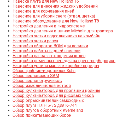
Навеска плуга для New Holland T6
Навесное для внесения жидких удобрений
Навесное для корчевания пней
Навесное для уборки снега (отвал, щетка)
Навесное оборудование для New Holland T8
Настройка давления в гидросистеме
Настройка давления в шинах Michelin для трактора
Настройка жатки подсолнечника на комбайн
Настройка жатки рапса
Настройка оборотов ВОМ для косилки
Настройка работы задней навески
Настройка развала-схождения колес
Настройка ременных передач на пресс-подборщике
Настройка уровня масла в коробке передач
Обзор граблин-ворошилок Kuhn
Обзор зерновозов SAM
Обзор зернопогрузчиков
Обзор измельчителей ветвей
Обзор культиваторов для пропашки целины
Обзор культиваторов для рисовых чеков
Обзор опрыскивателей самоходных
Обзор плуга ПЛН 5-35 для К-744
Обзор плугов оборотных Kverneland
Обзор прикатывающих борон