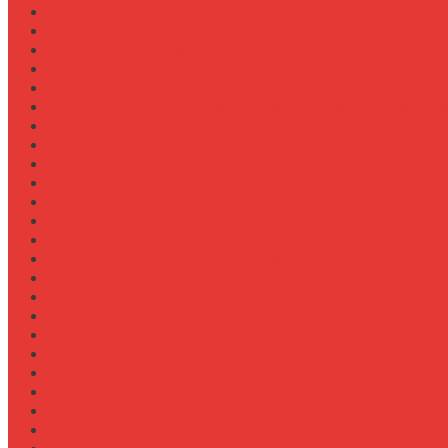
Обзор прицепов-самосвалов Fliegl
Обзор разбрасывателей песка на прицеп
Обзор разбрасывателей песка/соли
Оборотистость ВОМ на тракторе Fendt
Оптимизация
Особенности эксплуатации трактора Valtra S в холод
Особенности эксплуатации трактора Беларус 3522
Особенности эксплуатации трактора К-700 в зимний
Персонал
Процессы
Регламенты
Ремонт
Ремонт вала отбора мощности (ВОМ)
Ремонт ВОМ на тракторе Valtra T
Ремонт генератора на тракторе
Ремонт гидравлики на тракторе МТЗ-1221
Ремонт гидроцилиндров на навеске
Ремонт КПП на John Deere 8R
Ремонт педали сцепления
Ремонт подвески кабины
Ремонт редуктора ходоуменьшителя
Ремонт рулевой рейки
Ремонт сенсоров давления масла