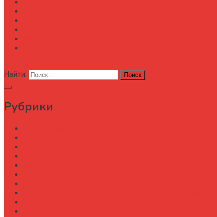
Автоматизация
Анализ
Технологии
Карта сайта
АХД
Конференции
кнопка режима сайта
Найти:
Рубрики
Автоматизация
Анализ
Аудит
АХД
Безопастность
Бизнес-завтрак
Выбор бороны для тяжелых почв под К-700
Выбор бороны-мотыги для междурядной обработки
Выбор бункера-перегрузчика зерна
Выбор генератора для трактора МТЗ-1523