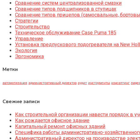
Сравнение систем централизованной смазки
Сравнение типов подшипников в ступицах
Сравнение типов прицепов (самосвальные, бортовы
Стратегии
Строительство
Техническое обслуживание Case Puma 185
Управление
Установка предпускового подогревателя на New Holl
Экология
Эргономика
Метки
автоматизация
административный директор
аудит
инструменты
консалтинг
лидер
Свежие записи
Как строительной организации навести порядок в уч
Как рождается офисное здание
Капитальный ремонт офисных зданий
Специфика работы административно-хозяйственног
Административный директор на производстве элек