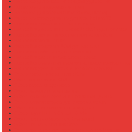
Навесное для внесения жидких удобрений
Навесное для корчевания пней
Навесное для уборки снега (отвал, щетка)
Навесное оборудование для New Holland T8
Настройка давления в гидросистеме
Настройка давления в шинах Michelin для трактора
Настройка жатки подсолнечника на комбайн
Настройка жатки рапса
Настройка оборотов ВОМ для косилки
Настройка работы задней навески
Настройка развала-схождения колес
Настройка ременных передач на пресс-подборщике
Настройка уровня масла в коробке передач
Обзор граблин-ворошилок Kuhn
Обзор зерновозов SAM
Обзор зернопогрузчиков
Обзор измельчителей ветвей
Обзор культиваторов для пропашки целины
Обзор культиваторов для рисовых чеков
Обзор опрыскивателей самоходных
Обзор плуга ПЛН 5-35 для К-744
Обзор плугов оборотных Kverneland
Обзор прикатывающих борон
Обзор прицепов для перевозки крупной техники