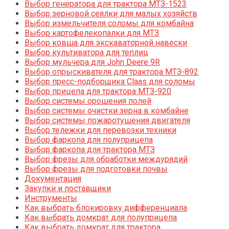
Выбор генератора для трактора МТЗ-1523
Выбор зерновой сеялки для малых хозяйств
Выбор измельчителя соломы для комбайна
Выбор картофелекопалки для МТЗ
Выбор ковша для экскаваторной навески
Выбор культиватора для теплиц
Выбор мульчера для John Deere 9R
Выбор опрыскивателя для трактора МТЗ-892
Выбор пресс-подборщика Claas для соломы
Выбор прицепа для трактора МТЗ-920
Выбор системы орошения полей
Выбор системы очистки зерна в комбайне
Выбор системы пожаротушения двигателя
Выбор тележки для перевозки техники
Выбор фаркопа для полуприцепа
Выбор фаркопа для трактора МТЗ
Выбор фрезы для обработки междурядий
Выбор фрезы для подготовки почвы
Документация
Закупки и поставщики
Инструменты
Как выбрать блокировку дифференциала
Как выбрать домкрат для полуприцепа
Как выбрать домкрат для трактора