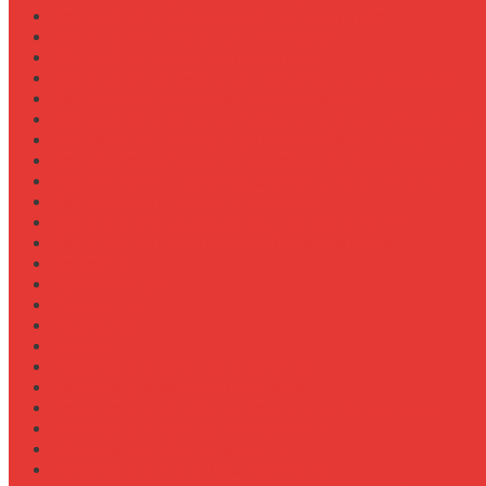
Как выбрать лебедку для трелевки леса
Как выбрать масло для МТЗ-80/82
Как выбрать сиденье оператора
Как выбрать смазочные материалы для ходовой
Как выбрать термостат для двигателя
Как выбрать фильтры (воздушный, топливный, мас
Как заменить масло в двигателе Case IH Magnum
Как подготовить опрыскиватель Berthoud к сезону
Как увеличить грузоподъемность полуприцепа
Как увеличить клиренс трактора
Как улучшить охлаждение двигателя К-744
Как улучшить тяговые свойства трактора
Консалтинг
Конференции
Лидерство
Медицина
Методы
Навеска для бурения отверстий
Навеска для заготовки сенажа
Навеска для обработки садов и виноградников
Навеска для посева травосмесей
Навеска для уборки капусты
Навеска плуга для New Holland T6