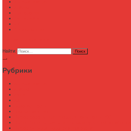
Автоматизация
Анализ
Технологии
Карта сайта
АХД
Конференции
кнопка режима сайта
Найти:
Рубрики
Автоматизация
Анализ
Аудит
АХД
Безопастность
Бизнес-завтрак
Выбор бороны для тяжелых почв под К-700
Выбор бороны-мотыги для междурядной обработки
Выбор бункера-перегрузчика зерна