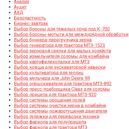
Анализ
Аудит
АХД
Безопастность
Бизнес-завтрак
Выбор бороны для тяжелых почв под К-700
Выбор бороны-мотыги для междурядной обработки
Выбор бункера-перегрузчика зерна
Выбор генератора для трактора МТЗ-1523
Выбор зерновой сеялки для малых хозяйств
Выбор измельчителя соломы для комбайна
Выбор картофелекопалки для МТЗ
Выбор ковша для экскаваторной навески
Выбор культиватора для теплиц
Выбор мульчера для John Deere 9R
Выбор опрыскивателя для трактора МТЗ-892
Выбор пресс-подборщика Claas для соломы
Выбор прицепа для трактора МТЗ-920
Выбор системы орошения полей
Выбор системы очистки зерна в комбайне
Выбор системы пожаротушения двигателя
Выбор тележки для перевозки техники
Выбор фаркопа для полуприцепа
Выбор фаркопа для трактора МТЗ