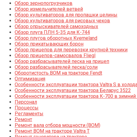
Обзор зернопогрузчиков
Обзор измельчителей ветвей
Обзор культиваторов для пропашки целины
Обзор культиваторов для рисовых чеков
Обзор опрыскивателей самоходных
Обзор плуга ПЛН 5-35 для К-744
Обзор плугов оборотных Kverneland
Обзор прикатывающих борон
Обзор прицепов для перевозки крупной техники
Обзор прицепов-самосвалов Fliegl
Обзор разбрасывателей песка на прицеп
Обзор разбрасывателей песка/соли
Оборотистость ВОМ на тракторе Fendt
Оптимизация
Особенности эксплуатации трактора Valtra S в холод
Особенности эксплуатации трактора Беларус 3522
Особенности эксплуатации трактора К-700 в зимний
Персонал
Процессы
Регламенты
Ремонт
Ремонт вала отбора мощности (ВОМ)
Ремонт ВОМ на тракторе Valtra T
Ремонт генератора на тракторе