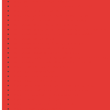
Навеска плуга для New Holland T6
Навесное для внесения жидких удобрений
Навесное для корчевания пней
Навесное для уборки снега (отвал, щетка)
Навесное оборудование для New Holland T8
Настройка давления в гидросистеме
Настройка давления в шинах Michelin для трактора
Настройка жатки подсолнечника на комбайн
Настройка жатки рапса
Настройка оборотов ВОМ для косилки
Настройка работы задней навески
Настройка развала-схождения колес
Настройка ременных передач на пресс-подборщике
Настройка уровня масла в коробке передач
Обзор граблин-ворошилок Kuhn
Обзор зерновозов SAM
Обзор зернопогрузчиков
Обзор измельчителей ветвей
Обзор культиваторов для пропашки целины
Обзор культиваторов для рисовых чеков
Обзор опрыскивателей самоходных
Обзор плуга ПЛН 5-35 для К-744
Обзор плугов оборотных Kverneland
Обзор прикатывающих борон