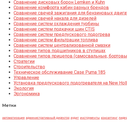
Сравнение дисковых борон Lemken и Kuhn
Сравнение комфорта кабин разных брендов
Сравнение свечей зажигания для бензиновых двига
Сравнение свечей накала для дизелей
Сравнение систем охлаждения турбины
Сравнение систем подкачки шин CTIS
Сравнение систем предпускового подогрева
Сравнение систем фильтрации топлива
Сравнение систем централизованной смазки
Сравнение типов подшипников в ступицах
Сравнение типов прицепов (самосвальные, бортовы
Стратегии
Строительство
Техническое обслуживание Case Puma 185
Управление
Установка предпускового подогревателя на New Holl
Экология
Эргономика
Метки
автоматизация
административный директор
аудит
инструменты
консалтинг
лидер