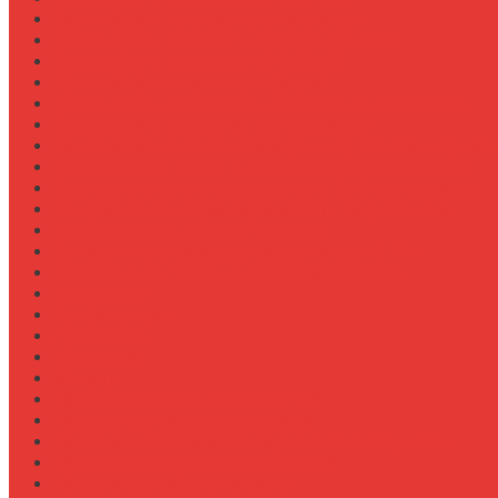
Как выбрать домкратные подставки
Как выбрать лебедку для трелевки леса
Как выбрать масло для МТЗ-80/82
Как выбрать сиденье оператора
Как выбрать смазочные материалы для ходовой
Как выбрать термостат для двигателя
Как выбрать фильтры (воздушный, топливный, мас
Как заменить масло в двигателе Case IH Magnum
Как подготовить опрыскиватель Berthoud к сезону
Как увеличить грузоподъемность полуприцепа
Как увеличить клиренс трактора
Как улучшить охлаждение двигателя К-744
Как улучшить тяговые свойства трактора
Консалтинг
Конференции
Лидерство
Медицина
Методы
Навеска для бурения отверстий
Навеска для заготовки сенажа
Навеска для обработки садов и виноградников
Навеска для посева травосмесей
Навеска для уборки капусты