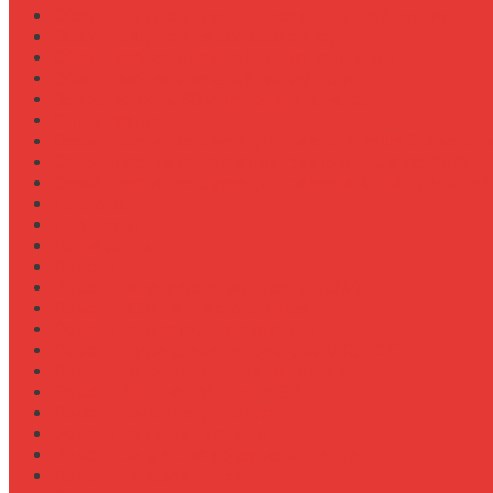
Обзор прицепов для перевозки крупной техники
Обзор прицепов-самосвалов Fliegl
Обзор разбрасывателей песка на прицеп
Обзор разбрасывателей песка/соли
Оборотистость ВОМ на тракторе Fendt
Оптимизация
Особенности эксплуатации трактора Valtra S в холод
Особенности эксплуатации трактора Беларус 3522
Особенности эксплуатации трактора К-700 в зимний
Персонал
Процессы
Регламенты
Ремонт
Ремонт вала отбора мощности (ВОМ)
Ремонт ВОМ на тракторе Valtra T
Ремонт генератора на тракторе
Ремонт гидравлики на тракторе МТЗ-1221
Ремонт гидроцилиндров на навеске
Ремонт КПП на John Deere 8R
Ремонт педали сцепления
Ремонт подвески кабины
Ремонт редуктора ходоуменьшителя
Ремонт рулевой рейки