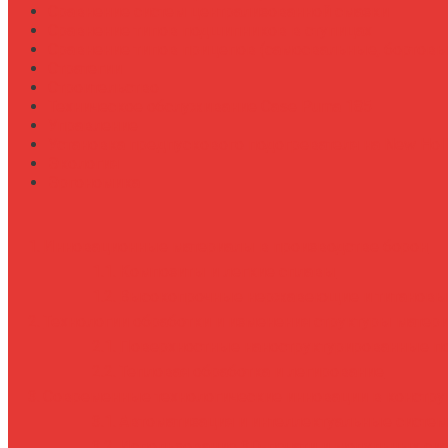
Сравнение систем централизованной смазки
Сравнение типов подшипников в ступицах
Сравнение типов прицепов (самосвальные, бортовы
Стратегии
Строительство
Техническое обслуживание Case Puma 185
Управление
Установка предпускового подогревателя на New Holl
Экология
Эргономика
Инновационные материалы в производстве борон
Композиты и легкие сплавы
Высокопрочные нержавеющие и титановы
Технологии обработки и изменения структуры матер
Поверхностные наноструктурированные п
Тепловая обработка и легирование
Современные технологические инновации в констру
Автоматизация и интеллектуальные систе
Использование 3D-печати и модульных си