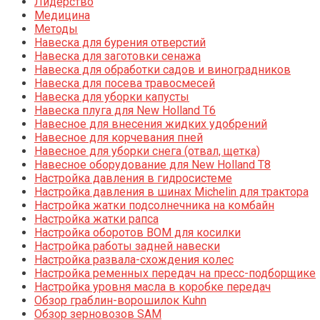
Лидерство
Медицина
Методы
Навеска для бурения отверстий
Навеска для заготовки сенажа
Навеска для обработки садов и виноградников
Навеска для посева травосмесей
Навеска для уборки капусты
Навеска плуга для New Holland T6
Навесное для внесения жидких удобрений
Навесное для корчевания пней
Навесное для уборки снега (отвал, щетка)
Навесное оборудование для New Holland T8
Настройка давления в гидросистеме
Настройка давления в шинах Michelin для трактора
Настройка жатки подсолнечника на комбайн
Настройка жатки рапса
Настройка оборотов ВОМ для косилки
Настройка работы задней навески
Настройка развала-схождения колес
Настройка ременных передач на пресс-подборщике
Настройка уровня масла в коробке передач
Обзор граблин-ворошилок Kuhn
Обзор зерновозов SAM