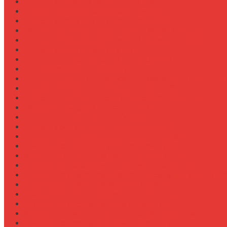
Ремонт сенсоров давления масла
Ремонт системы вентиляции кабины
Ремонт системы впрыска Common Rail
Ремонт системы кондиционирования в кабине
Ремонт системы охлаждения (радиатор, помпа)
Ремонт стартера на Claas Arion
Ремонт сцепления на тракторе МТЗ-320
Ремонт топливного бака (течь)
Ремонт топливного насоса высокого давления (ТНВ
Ремонт топливной системы на Fendt 900
Ремонт топливопроводов высокого давления
Ремонт тормозной системы трактора
Ремонт турбины на John Deere 7R
Ремонт ходовой части трактора Case IH
Ремонт электростеклоподъемников кабины
Сравнение грейферов для погрузчиков
Сравнение дисковых борон Lemken и Kuhn
Сравнение комфорта кабин разных брендов
Сравнение свечей зажигания для бензиновых двига
Сравнение свечей накала для дизелей
Сравнение систем охлаждения турбины
Сравнение систем подкачки шин CTIS
Сравнение систем предпускового подогрева
Сравнение систем фильтрации топлива