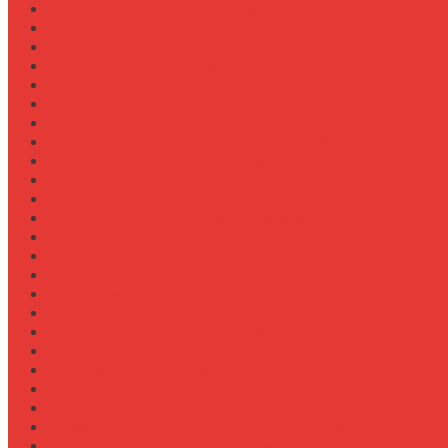
Выбор генератора для трактора МТЗ-1523
Выбор зерновой сеялки для малых хозяйств
Выбор измельчителя соломы для комбайна
Выбор картофелекопалки для МТЗ
Выбор ковша для экскаваторной навески
Выбор культиватора для теплиц
Выбор мульчера для John Deere 9R
Выбор опрыскивателя для трактора МТЗ-892
Выбор пресс-подборщика Claas для соломы
Выбор прицепа для трактора МТЗ-920
Выбор системы орошения полей
Выбор системы очистки зерна в комбайне
Выбор системы пожаротушения двигателя
Выбор тележки для перевозки техники
Выбор фаркопа для полуприцепа
Выбор фаркопа для трактора МТЗ
Выбор фрезы для обработки междурядий
Выбор фрезы для подготовки почвы
Документация
Закупки и поставщики
Инструменты
Как выбрать блокировку дифференциала
Как выбрать домкрат для полуприцепа
Как выбрать домкрат для трактора