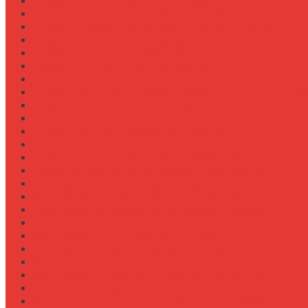
Ремонт системы вентиляции кабины
Ремонт системы впрыска Common Rail
Ремонт системы кондиционирования в кабине
Ремонт системы охлаждения (радиатор, помпа)
Ремонт стартера на Claas Arion
Ремонт сцепления на тракторе МТЗ-320
Ремонт топливного бака (течь)
Ремонт топливного насоса высокого давления (ТНВ
Ремонт топливной системы на Fendt 900
Ремонт топливопроводов высокого давления
Ремонт тормозной системы трактора
Ремонт турбины на John Deere 7R
Ремонт ходовой части трактора Case IH
Ремонт электростеклоподъемников кабины
Сравнение грейферов для погрузчиков
Сравнение дисковых борон Lemken и Kuhn
Сравнение комфорта кабин разных брендов
Сравнение свечей зажигания для бензиновых двига
Сравнение свечей накала для дизелей
Сравнение систем охлаждения турбины
Сравнение систем подкачки шин CTIS
Сравнение систем предпускового подогрева
Сравнение систем фильтрации топлива
Сравнение систем централизованной смазки