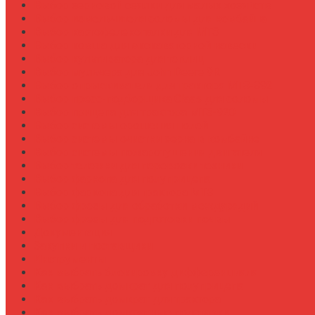
Выбор зерновой сеялки для малых хозяйств
Выбор измельчителя соломы для комбайна
Выбор картофелекопалки для МТЗ
Выбор ковша для экскаваторной навески
Выбор культиватора для теплиц
Выбор мульчера для John Deere 9R
Выбор опрыскивателя для трактора МТЗ-892
Выбор пресс-подборщика Claas для соломы
Выбор прицепа для трактора МТЗ-920
Выбор системы орошения полей
Выбор системы очистки зерна в комбайне
Выбор системы пожаротушения двигателя
Выбор тележки для перевозки техники
Выбор фаркопа для полуприцепа
Выбор фаркопа для трактора МТЗ
Выбор фрезы для обработки междурядий
Выбор фрезы для подготовки почвы
Документация
Закупки и поставщики
Инструменты
Как выбрать блокировку дифференциала
Как выбрать домкрат для полуприцепа
Как выбрать домкрат для трактора
Как выбрать домкратные подставки