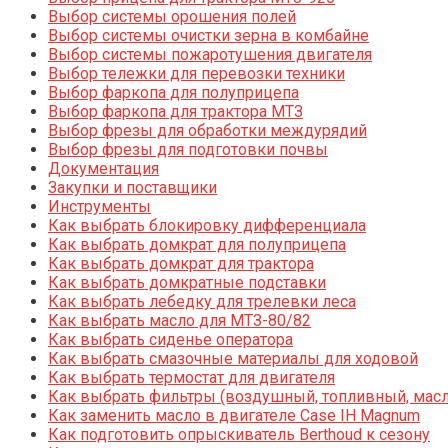
Выбор системы орошения полей
Выбор системы очистки зерна в комбайне
Выбор системы пожаротушения двигателя
Выбор тележки для перевозки техники
Выбор фаркопа для полуприцепа
Выбор фаркопа для трактора МТЗ
Выбор фрезы для обработки междурядий
Выбор фрезы для подготовки почвы
Документация
Закупки и поставщики
Инструменты
Как выбрать блокировку дифференциала
Как выбрать домкрат для полуприцепа
Как выбрать домкрат для трактора
Как выбрать домкратные подставки
Как выбрать лебедку для трелевки леса
Как выбрать масло для МТЗ-80/82
Как выбрать сиденье оператора
Как выбрать смазочные материалы для ходовой
Как выбрать термостат для двигателя
Как выбрать фильтры (воздушный, топливный, мас
Как заменить масло в двигателе Case IH Magnum
Как подготовить опрыскиватель Berthoud к сезону