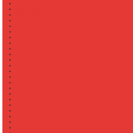
Обзор прицепов-самосвалов Fliegl
Обзор разбрасывателей песка на прицеп
Обзор разбрасывателей песка/соли
Оборотистость ВОМ на тракторе Fendt
Оптимизация
Особенности эксплуатации трактора Valtra S в холод
Особенности эксплуатации трактора Беларус 3522
Особенности эксплуатации трактора К-700 в зимний
Персонал
Процессы
Регламенты
Ремонт
Ремонт вала отбора мощности (ВОМ)
Ремонт ВОМ на тракторе Valtra T
Ремонт генератора на тракторе
Ремонт гидравлики на тракторе МТЗ-1221
Ремонт гидроцилиндров на навеске
Ремонт КПП на John Deere 8R
Ремонт педали сцепления
Ремонт подвески кабины
Ремонт редуктора ходоуменьшителя
Ремонт рулевой рейки
Ремонт сенсоров давления масла