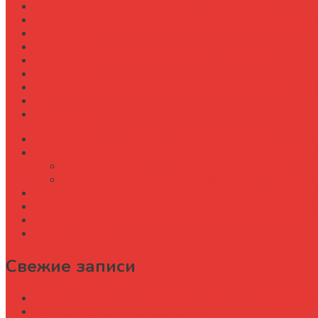
Сравнение типов подшипников в ступицах
Сравнение типов прицепов (самосвальные, бортовы
Стратегии
Строительство
Техническое обслуживание Case Puma 185
Управление
Установка предпускового подогревателя на New Holl
Экология
Эргономика
Особенности требований к материалам для тележе
Инновационные материалы: обзор и характеристи
Экзотические полимеры и композиты
Микросферические наполнители и пены с 
Технологии изготовления и инновационные метод
Примеры использования инновационных материал
Перспективы и будущие направления развития
Заключение
Свежие записи
Как строительной организации навести порядок в уч
Как рождается офисное здание