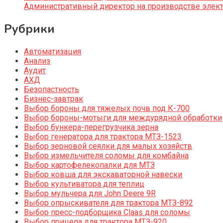
Административный директор на производстве элек
Рубрики
Автоматизация
Анализ
Аудит
АХД
Безопастность
Бизнес-завтрак
Выбор бороны для тяжелых почв под К-700
Выбор бороны-мотыги для междурядной обработки
Выбор бункера-перегрузчика зерна
Выбор генератора для трактора МТЗ-1523
Выбор зерновой сеялки для малых хозяйств
Выбор измельчителя соломы для комбайна
Выбор картофелекопалки для МТЗ
Выбор ковша для экскаваторной навески
Выбор культиватора для теплиц
Выбор мульчера для John Deere 9R
Выбор опрыскивателя для трактора МТЗ-892
Выбор пресс-подборщика Claas для соломы
Выбор прицепа для трактора МТЗ-920