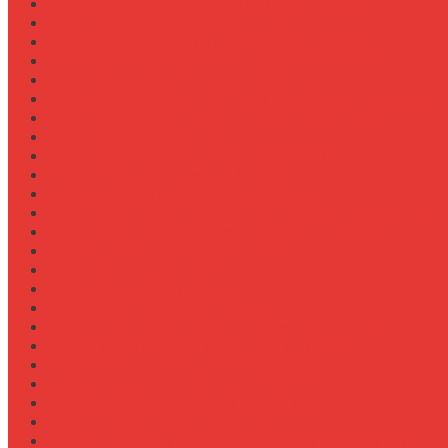
Навесное для внесения жидких удобрений
Навесное для корчевания пней
Навесное для уборки снега (отвал, щетка)
Навесное оборудование для New Holland T8
Настройка давления в гидросистеме
Настройка давления в шинах Michelin для трактора
Настройка жатки подсолнечника на комбайн
Настройка жатки рапса
Настройка оборотов ВОМ для косилки
Настройка работы задней навески
Настройка развала-схождения колес
Настройка ременных передач на пресс-подборщике
Настройка уровня масла в коробке передач
Обзор граблин-ворошилок Kuhn
Обзор зерновозов SAM
Обзор зернопогрузчиков
Обзор измельчителей ветвей
Обзор культиваторов для пропашки целины
Обзор культиваторов для рисовых чеков
Обзор опрыскивателей самоходных
Обзор плуга ПЛН 5-35 для К-744
Обзор плугов оборотных Kverneland
Обзор прикатывающих борон
Обзор прицепов для перевозки крупной техники