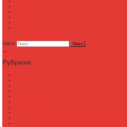
Автоматизация
Анализ
Технологии
Карта сайта
АХД
Конференции
кнопка режима сайта
Найти:
Рубрики
Автоматизация
Анализ
Аудит
АХД
Безопастность
Бизнес-завтрак
Выбор бороны для тяжелых почв под К-700
Выбор бороны-мотыги для междурядной обработки
Выбор бункера-перегрузчика зерна
Выбор генератора для трактора МТЗ-1523