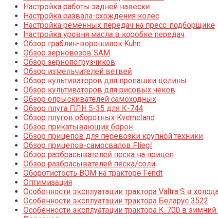
Настройка работы задней навески
Настройка развала-схождения колес
Настройка ременных передач на пресс-подборщике
Настройка уровня масла в коробке передач
Обзор граблин-ворошилок Kuhn
Обзор зерновозов SAM
Обзор зернопогрузчиков
Обзор измельчителей ветвей
Обзор культиваторов для пропашки целины
Обзор культиваторов для рисовых чеков
Обзор опрыскивателей самоходных
Обзор плуга ПЛН 5-35 для К-744
Обзор плугов оборотных Kverneland
Обзор прикатывающих борон
Обзор прицепов для перевозки крупной техники
Обзор прицепов-самосвалов Fliegl
Обзор разбрасывателей песка на прицеп
Обзор разбрасывателей песка/соли
Оборотистость ВОМ на тракторе Fendt
Оптимизация
Особенности эксплуатации трактора Valtra S в холод
Особенности эксплуатации трактора Беларус 3522
Особенности эксплуатации трактора К-700 в зимний