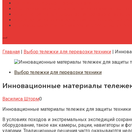
Капитальный ремонт офисных зданий
Специфика работы административно-хозяйственног
Административный директор на производстве элек
Административно хозяйственная деятельность и со
Деловые мероприятия: как создать событие, котор
Подписка
Главная
|
Выбор тележки для перевозки техники
|
Иннова
Выбор тележки для перевозки техники
Инновационные материалы тележек 
Василиса Шторм
0
Инновационные материалы тележек для защиты техники о
В условиях походов и экстремальных экспедиций сохран
оборудование, такое как камеры, рации, навигаторы и 
ударами. Традиционные решения часто оказываются недо