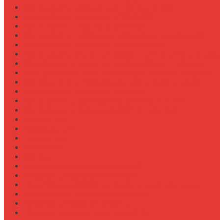
Как выбрать лебедку для трелевки леса
Как выбрать масло для МТЗ-80/82
Как выбрать сиденье оператора
Как выбрать смазочные материалы для ходовой
Как выбрать термостат для двигателя
Как выбрать фильтры (воздушный, топливный, мас
Как заменить масло в двигателе Case IH Magnum
Как подготовить опрыскиватель Berthoud к сезону
Как увеличить грузоподъемность полуприцепа
Как увеличить клиренс трактора
Как улучшить охлаждение двигателя К-744
Как улучшить тяговые свойства трактора
Консалтинг
Конференции
Лидерство
Медицина
Методы
Навеска для бурения отверстий
Навеска для заготовки сенажа
Навеска для обработки садов и виноградников
Навеска для посева травосмесей
Навеска для уборки капусты
Навеска плуга для New Holland T6