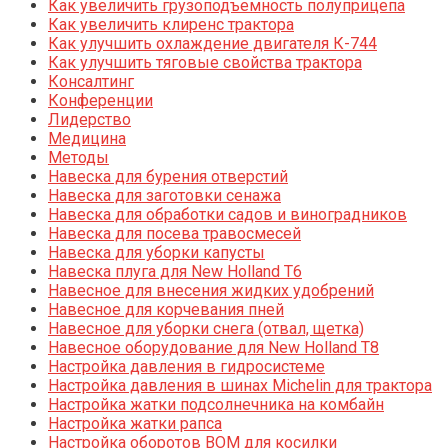
Как увеличить грузоподъемность полуприцепа
Как увеличить клиренс трактора
Как улучшить охлаждение двигателя К-744
Как улучшить тяговые свойства трактора
Консалтинг
Конференции
Лидерство
Медицина
Методы
Навеска для бурения отверстий
Навеска для заготовки сенажа
Навеска для обработки садов и виноградников
Навеска для посева травосмесей
Навеска для уборки капусты
Навеска плуга для New Holland T6
Навесное для внесения жидких удобрений
Навесное для корчевания пней
Навесное для уборки снега (отвал, щетка)
Навесное оборудование для New Holland T8
Настройка давления в гидросистеме
Настройка давления в шинах Michelin для трактора
Настройка жатки подсолнечника на комбайн
Настройка жатки рапса
Настройка оборотов ВОМ для косилки