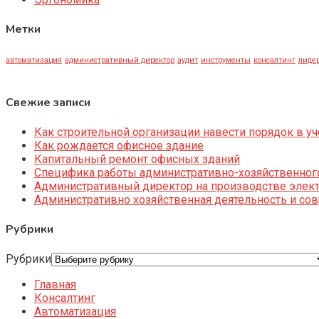
Метки
автоматизация
административный директор
аудит
инструменты
консалтинг
лидер
Свежие записи
Как строительной организации навести порядок в уч
Как рождается офисное здание
Капитальный ремонт офисных зданий
Специфика работы административно-хозяйственног
Административный директор на производстве элек
Административно хозяйственная деятельность и со
Рубрики
Рубрики
Главная
Консалтинг
Автоматизация