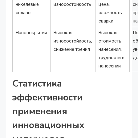
никелевые
износостойкость
цена,
си
сплавы
сложность
пр
сварки
на
Нанопокрытия
Высокая
Высокая
По
износостойкость,
стоимость
об
снижение трения
нанесения,
у
трудности в
до
нанесении
Статистика
эффективности
применения
инновационных