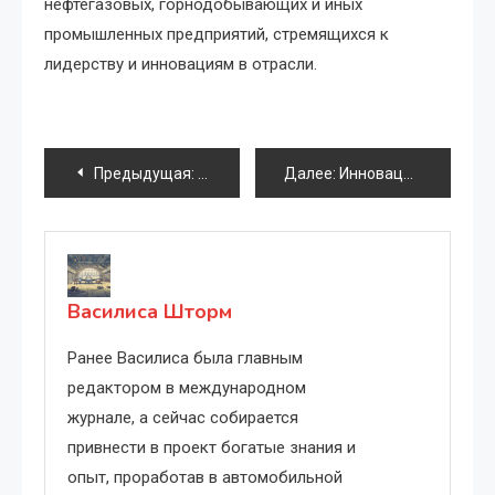
нефтегазовых, горнодобывающих и иных
промышленных предприятий, стремящихся к
лидерству и инновациям в отрасли.
Навигация
Предыдущая:
Инновационные материалы и экологично
Далее:
Инновационные материалы для повышения износостойкости тормозных компонентов тракторов.
по
записям
Василиса Шторм
Ранее Василиса была главным
редактором в международном
журнале, а сейчас собирается
привнести в проект богатые знания и
опыт, проработав в автомобильной