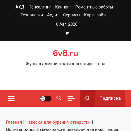
Перейти
АХД
Консалтинг
Клининг
Ремонтные работы
к
Технологии
Аудит
Сервисы
Карта сайта
содержимому
10 Авг, 2026
6v8.ru
Журнал административного директора
Подписка
Главная
|
Навеска для бурения отверстий
|
Инновационные материалы в навесках для повышения