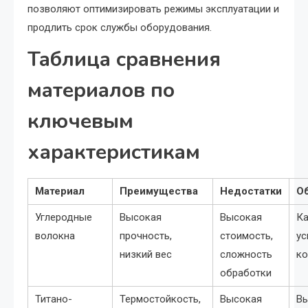
позволяют оптимизировать режимы эксплуатации и
продлить срок службы оборудования.
Таблица сравнения
материалов по
ключевым
характеристикам
Материал
Преимущества
Недостатки
О
Углеродные
Высокая
Высокая
Ка
волокна
прочность,
стоимость,
ус
низкий вес
сложность
к
обработки
Титано-
Термостойкость,
Высокая
Вы