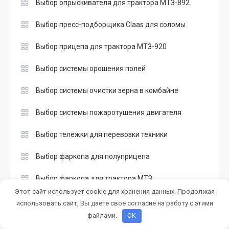
Выбор опрыскивателя для трактора МТЗ-892
Выбор пресс-подборщика Claas для соломы
Выбор прицепа для трактора МТЗ-920
Выбор системы орошения полей
Выбор системы очистки зерна в комбайне
Выбор системы пожаротушения двигателя
Выбор тележки для перевозки техники
Выбор фаркопа для полуприцепа
Выбор фаркопа для трактора МТЗ
Этот сайт использует cookie для хранения данных. Продолжая
Выбор фрезы для обработки междурядий
использовать сайт, Вы даете свое согласие на работу с этими
файлами.
OK
Выбор фрезы для подготовки почвы