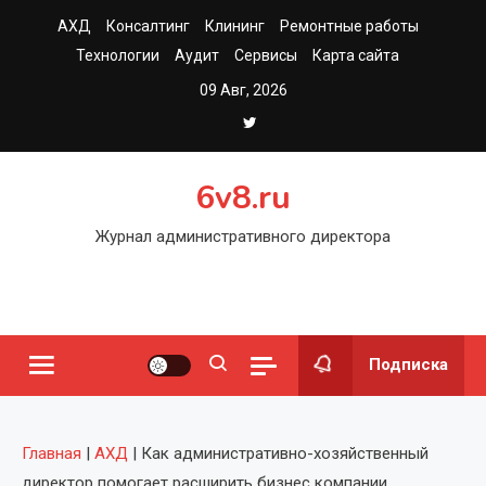
Перейти
АХД
Консалтинг
Клининг
Ремонтные работы
к
Технологии
Аудит
Сервисы
Карта сайта
содержимому
09 Авг, 2026
6v8.ru
Журнал административного директора
Подписка
Главная
|
АХД
|
Как административно-хозяйственный
директор помогает расширить бизнес компании