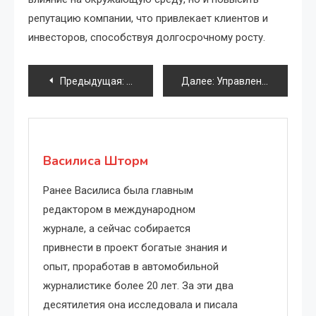
репутацию компании, что привлекает клиентов и
инвесторов, способствуя долгосрочному росту.
Навигация
Предыдущая:
Защита персональных данных сотрудни
Далее:
Управление претенз сотрудников: эффективные методы и решения
по
записям
Василиса Шторм
Ранее Василиса была главным
редактором в международном
журнале, а сейчас собирается
привнести в проект богатые знания и
опыт, проработав в автомобильной
журналистике более 20 лет. За эти два
десятилетия она исследовала и писала