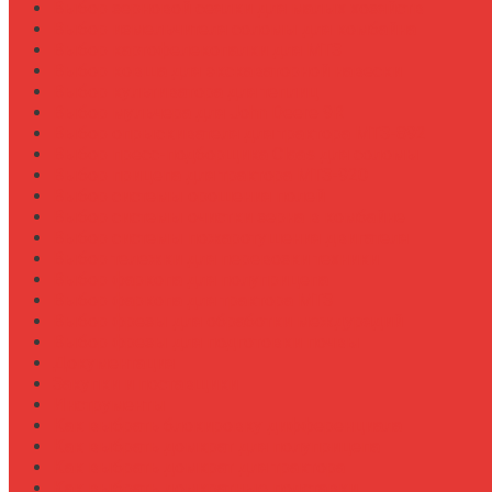
Выбор зерновой сеялки для малых хозяйств
Выбор измельчителя соломы для комбайна
Выбор картофелекопалки для МТЗ
Выбор ковша для экскаваторной навески
Выбор культиватора для теплиц
Выбор мульчера для John Deere 9R
Выбор опрыскивателя для трактора МТЗ-892
Выбор пресс-подборщика Claas для соломы
Выбор прицепа для трактора МТЗ-920
Выбор системы орошения полей
Выбор системы очистки зерна в комбайне
Выбор системы пожаротушения двигателя
Выбор тележки для перевозки техники
Выбор фаркопа для полуприцепа
Выбор фаркопа для трактора МТЗ
Выбор фрезы для обработки междурядий
Выбор фрезы для подготовки почвы
Документация
Закупки и поставщики
Инструменты
Как выбрать блокировку дифференциала
Как выбрать домкрат для полуприцепа
Как выбрать домкрат для трактора
Как выбрать домкратные подставки