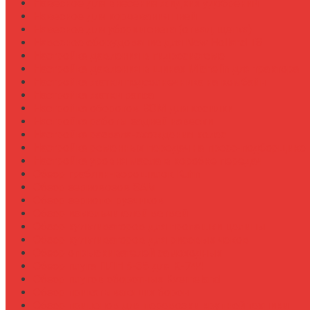
Навесное для внесения жидких удобрений
Навесное для корчевания пней
Навесное для уборки снега (отвал, щетка)
Навесное оборудование для New Holland T8
Настройка давления в гидросистеме
Настройка давления в шинах Michelin для трактора
Настройка жатки подсолнечника на комбайн
Настройка жатки рапса
Настройка оборотов ВОМ для косилки
Настройка работы задней навески
Настройка развала-схождения колес
Настройка ременных передач на пресс-подборщике
Настройка уровня масла в коробке передач
Обзор граблин-ворошилок Kuhn
Обзор зерновозов SAM
Обзор зернопогрузчиков
Обзор измельчителей ветвей
Обзор культиваторов для пропашки целины
Обзор культиваторов для рисовых чеков
Обзор опрыскивателей самоходных
Обзор плуга ПЛН 5-35 для К-744
Обзор плугов оборотных Kverneland
Обзор прикатывающих борон
Обзор прицепов для перевозки крупной техники