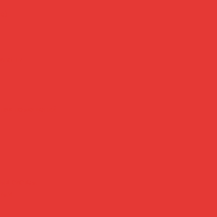
е)
and T7
ипах помещений
я
ых систем
ями