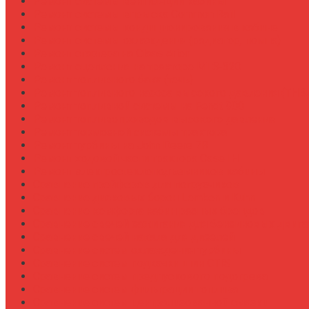
Ремонт системы вентиляции кабины
Ремонт системы впрыска Common Rail
Ремонт системы кондиционирования в кабине
Ремонт системы охлаждения (радиатор, помпа)
Ремонт стартера на Claas Arion
Ремонт сцепления на тракторе МТЗ-320
Ремонт топливного бака (течь)
Ремонт топливного насоса высокого давления (ТНВ
Ремонт топливной системы на Fendt 900
Ремонт топливопроводов высокого давления
Ремонт тормозной системы трактора
Ремонт турбины на John Deere 7R
Ремонт ходовой части трактора Case IH
Ремонт электростеклоподъемников кабины
Сравнение грейферов для погрузчиков
Сравнение дисковых борон Lemken и Kuhn
Сравнение комфорта кабин разных брендов
Сравнение свечей зажигания для бензиновых двига
Сравнение свечей накала для дизелей
Сравнение систем охлаждения турбины
Сравнение систем подкачки шин CTIS
Сравнение систем предпускового подогрева
Сравнение систем фильтрации топлива
Сравнение систем централизованной смазки