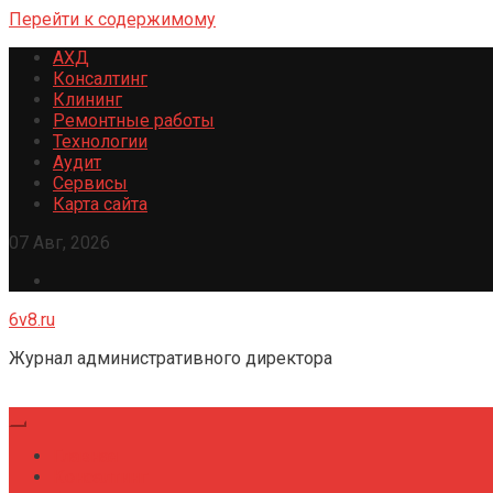
Перейти к содержимому
АХД
Консалтинг
Клининг
Ремонтные работы
Технологии
Аудит
Сервисы
Карта сайта
07 Авг, 2026
6v8.ru
Журнал административного директора
Главная
Консалтинг