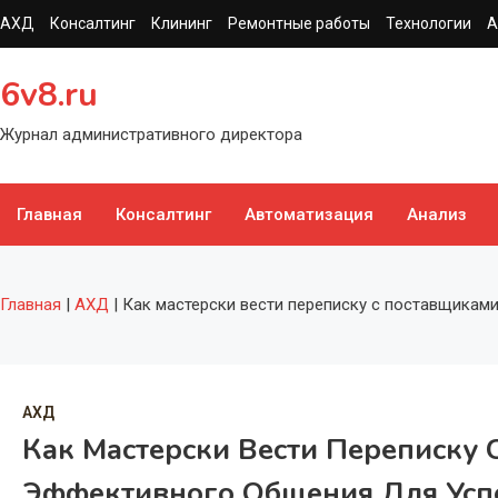
Перейти
АХД
Консалтинг
Клининг
Ремонтные работы
Технологии
А
к
содержимому
6v8.ru
Журнал административного директора
Главная
Консалтинг
Автоматизация
Анализ
Главная
|
АХД
|
Как мастерски вести переписку с поставщикам
АХД
Как Мастерски Вести Переписку 
Эффективного Общения Для Усп