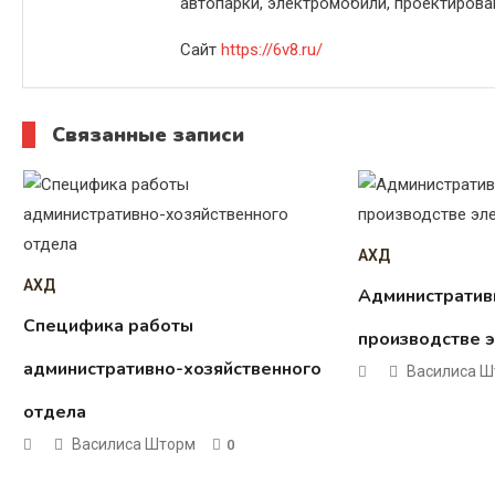
автопарки, электромобили, проектирова
Сайт
https://6v8.ru/
Связанные записи
АХД
АХД
Административ
Специфика работы
производстве 
административно-хозяйственного
Василиса 
отдела
Василиса Шторм
0