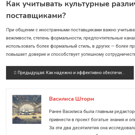
Как учитывать культурные разли
поставщиками?
При общении с иностранными поставщиками важно учитыват
вежливости, степень формальности, предпочтительные канал
использовать более формальный стиль, в других — более п
повышает доверие и способствует успешному сотрудничеств
Навигация
Предыдущая:
Как надежно и эффективно обеспечить хранение медицинской документации: лучшие практики и инновационные решения
по
записям
Василиса Шторм
Ранее Василиса была главным редактор
привнести в проект богатые знания и оп
За эти два десятилетия она исследовал