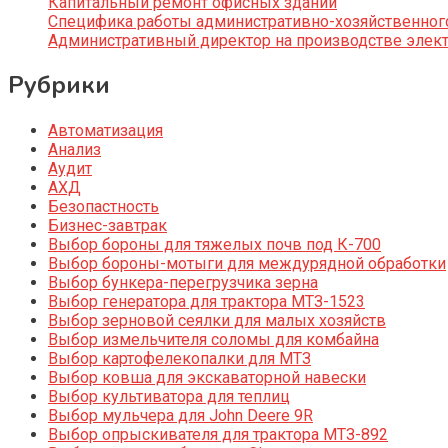
Капитальный ремонт офисных зданий
Специфика работы административно-хозяйственног
Административный директор на производстве элек
Рубрики
Автоматизация
Анализ
Аудит
АХД
Безопастность
Бизнес-завтрак
Выбор бороны для тяжелых почв под К-700
Выбор бороны-мотыги для междурядной обработки
Выбор бункера-перегрузчика зерна
Выбор генератора для трактора МТЗ-1523
Выбор зерновой сеялки для малых хозяйств
Выбор измельчителя соломы для комбайна
Выбор картофелекопалки для МТЗ
Выбор ковша для экскаваторной навески
Выбор культиватора для теплиц
Выбор мульчера для John Deere 9R
Выбор опрыскивателя для трактора МТЗ-892