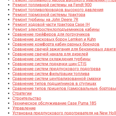
Ремонт топливной системы на Fendt 900
Ремонт топливопроводов высокого давления
Ремонт тормозной системы трактора
Ремонт турбины на John Deere 7R
Ремонт ходовой части трактора Case IH
Ремонт электростеклоподъемников кабины
Сравнение грейферов для погрузчиков
Сравнение дисковых борон Lemken и Kuhn
Сравнение комфорта кабин разных брендов
Сравнение свечей зажигания для бензиновых двига
Сравнение свечей накала для дизелей
Сравнение систем охлаждения турбины
Сравнение систем подкачки шин CTIS
Сравнение систем предпускового подогрева
Сравнение систем фильтрации топлива
Сравнение систем централизованной смазки
Сравнение типов подшипников в ступицах
Сравнение типов прицепов (самосвальные, бортовы
Стратегии
Строительство
Техническое обслуживание Case Puma 185
Управление
Установка предпускового подогревателя на New Holl