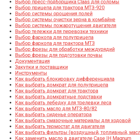
Выбор пресс-подборщика Claas для соломы
Выбор прицепа для трактора МТЗ-920
Выбор системы орошения полей
Выбор системы очистки зерна в комбайне
Выбор системы пожаротушения двигателя
Выбор тележки для перевозки техники
Выбор фаркопа для полуприцепа
Выбор фаркопа для трактора МТЗ
Выбор фрезы для обработки междурядий
Выбор фрезы для подготовки почвы
Документация
Закупки и поставщики
Инструменты
Как выбрать блокировку дифференциала
Как выбрать домкрат для полуприцепа
Как выбрать домкрат для трактора
Как выбрать домкратные подставки
Как выбрать лебедку для трелевки леса
Как выбрать масло для МТЗ-80/82
Как выбрать сиденье оператора
Как выбрать смазочные материалы для ходовой
Как выбрать термостат для двигателя
Как выбрать фильтры (воздушный, топливный, мас
Как заменить масло в двигателе Case IH Magnum