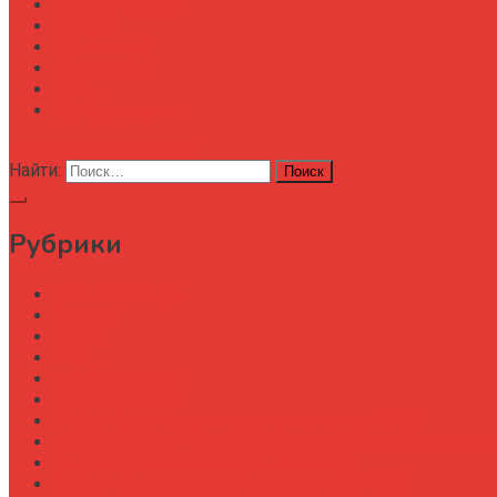
Автоматизация
Анализ
Технологии
Карта сайта
АХД
Конференции
кнопка режима сайта
Найти:
Рубрики
Автоматизация
Анализ
Аудит
АХД
Безопастность
Бизнес-завтрак
Выбор бороны для тяжелых почв под К-700
Выбор бороны-мотыги для междурядной обработки
Выбор бункера-перегрузчика зерна
Выбор генератора для трактора МТЗ-1523