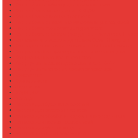
Как выбрать лебедку для трелевки леса
Как выбрать масло для МТЗ-80/82
Как выбрать сиденье оператора
Как выбрать смазочные материалы для ходовой
Как выбрать термостат для двигателя
Как выбрать фильтры (воздушный, топливный, мас
Как заменить масло в двигателе Case IH Magnum
Как подготовить опрыскиватель Berthoud к сезону
Как увеличить грузоподъемность полуприцепа
Как увеличить клиренс трактора
Как улучшить охлаждение двигателя К-744
Как улучшить тяговые свойства трактора
Консалтинг
Конференции
Лидерство
Медицина
Методы
Навеска для бурения отверстий
Навеска для заготовки сенажа
Навеска для обработки садов и виноградников
Навеска для посева травосмесей
Навеска для уборки капусты
Навеска плуга для New Holland T6