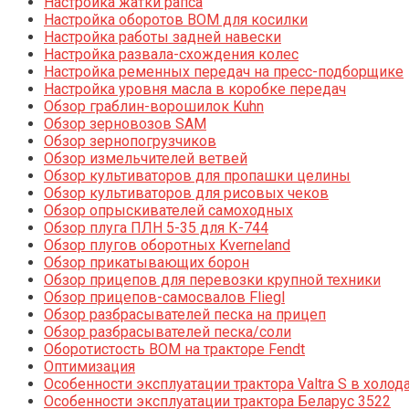
Настройка жатки рапса
Настройка оборотов ВОМ для косилки
Настройка работы задней навески
Настройка развала-схождения колес
Настройка ременных передач на пресс-подборщике
Настройка уровня масла в коробке передач
Обзор граблин-ворошилок Kuhn
Обзор зерновозов SAM
Обзор зернопогрузчиков
Обзор измельчителей ветвей
Обзор культиваторов для пропашки целины
Обзор культиваторов для рисовых чеков
Обзор опрыскивателей самоходных
Обзор плуга ПЛН 5-35 для К-744
Обзор плугов оборотных Kverneland
Обзор прикатывающих борон
Обзор прицепов для перевозки крупной техники
Обзор прицепов-самосвалов Fliegl
Обзор разбрасывателей песка на прицеп
Обзор разбрасывателей песка/соли
Оборотистость ВОМ на тракторе Fendt
Оптимизация
Особенности эксплуатации трактора Valtra S в холод
Особенности эксплуатации трактора Беларус 3522