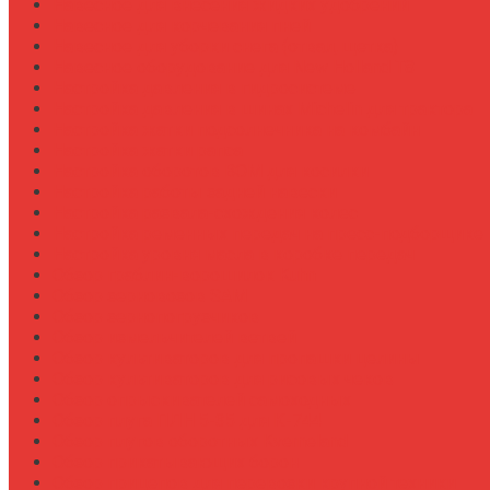
Навесное для внесения жидких удобрений
Навесное для корчевания пней
Навесное для уборки снега (отвал, щетка)
Навесное оборудование для New Holland T8
Настройка давления в гидросистеме
Настройка давления в шинах Michelin для трактора
Настройка жатки подсолнечника на комбайн
Настройка жатки рапса
Настройка оборотов ВОМ для косилки
Настройка работы задней навески
Настройка развала-схождения колес
Настройка ременных передач на пресс-подборщике
Настройка уровня масла в коробке передач
Обзор граблин-ворошилок Kuhn
Обзор зерновозов SAM
Обзор зернопогрузчиков
Обзор измельчителей ветвей
Обзор культиваторов для пропашки целины
Обзор культиваторов для рисовых чеков
Обзор опрыскивателей самоходных
Обзор плуга ПЛН 5-35 для К-744
Обзор плугов оборотных Kverneland
Обзор прикатывающих борон
Обзор прицепов для перевозки крупной техники