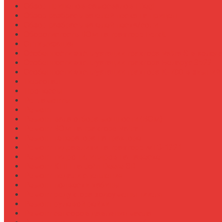
Обзор прицепов-самосвалов Fliegl
Обзор разбрасывателей песка на прицеп
Обзор разбрасывателей песка/соли
Оборотистость ВОМ на тракторе Fendt
Оптимизация
Особенности эксплуатации трактора Valtra S в холод
Особенности эксплуатации трактора Беларус 3522
Особенности эксплуатации трактора К-700 в зимний
Персонал
Процессы
Регламенты
Ремонт
Ремонт вала отбора мощности (ВОМ)
Ремонт ВОМ на тракторе Valtra T
Ремонт генератора на тракторе
Ремонт гидравлики на тракторе МТЗ-1221
Ремонт гидроцилиндров на навеске
Ремонт КПП на John Deere 8R
Ремонт педали сцепления
Ремонт подвески кабины
Ремонт редуктора ходоуменьшителя
Ремонт рулевой рейки
Ремонт сенсоров давления масла