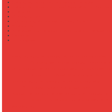
Сравнение типов подшипников в ступицах
Сравнение типов прицепов (самосвальные, бортовы
Стратегии
Строительство
Техническое обслуживание Case Puma 185
Управление
Установка предпускового подогревателя на New Holl
Экология
Эргономика
Значение ведения документации по противопожарн
Юридическая основа документооборота п
Виды документации по проверкам противопожарной
Основные требования к оформлению
Процесс ведения документации по проверкам
Примерный алгоритм действий
Рекомендации по организации ведения документац
Типичные ошибки и способы их избегания
Заключение