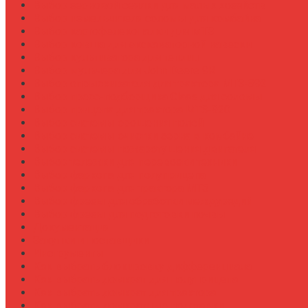
Выбор зерновой сеялки для малых хозяйств
Выбор измельчителя соломы для комбайна
Выбор картофелекопалки для МТЗ
Выбор ковша для экскаваторной навески
Выбор культиватора для теплиц
Выбор мульчера для John Deere 9R
Выбор опрыскивателя для трактора МТЗ-892
Выбор пресс-подборщика Claas для соломы
Выбор прицепа для трактора МТЗ-920
Выбор системы орошения полей
Выбор системы очистки зерна в комбайне
Выбор системы пожаротушения двигателя
Выбор тележки для перевозки техники
Выбор фаркопа для полуприцепа
Выбор фаркопа для трактора МТЗ
Выбор фрезы для обработки междурядий
Выбор фрезы для подготовки почвы
Документация
Закупки и поставщики
Инструменты
Как выбрать блокировку дифференциала
Как выбрать домкрат для полуприцепа
Как выбрать домкрат для трактора
Как выбрать домкратные подставки