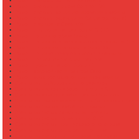
Ремонт системы вентиляции кабины
Ремонт системы впрыска Common Rail
Ремонт системы кондиционирования в кабине
Ремонт системы охлаждения (радиатор, помпа)
Ремонт стартера на Claas Arion
Ремонт сцепления на тракторе МТЗ-320
Ремонт топливного бака (течь)
Ремонт топливного насоса высокого давления (ТНВ
Ремонт топливной системы на Fendt 900
Ремонт топливопроводов высокого давления
Ремонт тормозной системы трактора
Ремонт турбины на John Deere 7R
Ремонт ходовой части трактора Case IH
Ремонт электростеклоподъемников кабины
Сравнение грейферов для погрузчиков
Сравнение дисковых борон Lemken и Kuhn
Сравнение комфорта кабин разных брендов
Сравнение свечей зажигания для бензиновых двига
Сравнение свечей накала для дизелей
Сравнение систем охлаждения турбины
Сравнение систем подкачки шин CTIS
Сравнение систем предпускового подогрева
Сравнение систем фильтрации топлива
Сравнение систем централизованной смазки