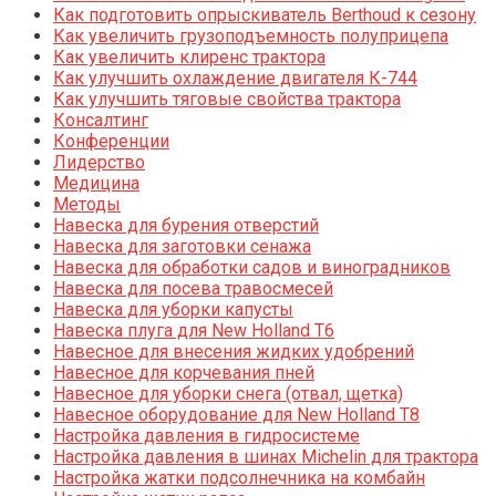
Как подготовить опрыскиватель Berthoud к сезону
Как увеличить грузоподъемность полуприцепа
Как увеличить клиренс трактора
Как улучшить охлаждение двигателя К-744
Как улучшить тяговые свойства трактора
Консалтинг
Конференции
Лидерство
Медицина
Методы
Навеска для бурения отверстий
Навеска для заготовки сенажа
Навеска для обработки садов и виноградников
Навеска для посева травосмесей
Навеска для уборки капусты
Навеска плуга для New Holland T6
Навесное для внесения жидких удобрений
Навесное для корчевания пней
Навесное для уборки снега (отвал, щетка)
Навесное оборудование для New Holland T8
Настройка давления в гидросистеме
Настройка давления в шинах Michelin для трактора
Настройка жатки подсолнечника на комбайн