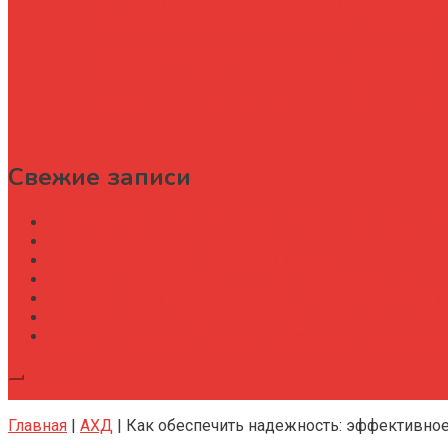
Что входит в содержание документации по
Какова роль регулярного ведения докумен
Какие нормативные акты регламентируют 
Какие ошибки при ведении документации 
Как современные цифровые технологии по
Свежие записи
Как строительной организации навести порядок в уч
Как рождается офисное здание
Капитальный ремонт офисных зданий
Специфика работы административно-хозяйственног
Административный директор на производстве элек
Административно хозяйственная деятельность и со
Деловые мероприятия: как создать событие, котор
Подписка
Главная
|
АХД
|
Как обеспечить надежность: эффективно