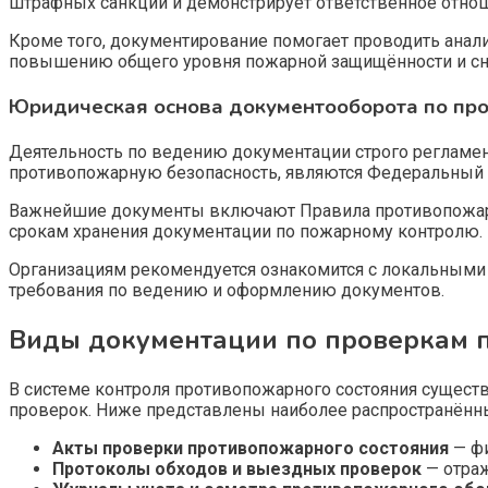
штрафных санкций и демонстрирует ответственное отнош
Кроме того, документирование помогает проводить анал
повышению общего уровня пожарной защищённости и сн
Юридическая основа документооборота по пр
Деятельность по ведению документации строго реглам
противопожарную безопасность, являются Федеральный з
Важнейшие документы включают Правила противопожарн
срокам хранения документации по пожарному контролю.
Организациям рекомендуется ознакомится с локальными
требования по ведению и оформлению документов.
Виды документации по проверкам 
В системе контроля противопожарного состояния сущес
проверок. Ниже представлены наиболее распространённ
Акты проверки противопожарного состояния
— фи
Протоколы обходов и выездных проверок
— отраж