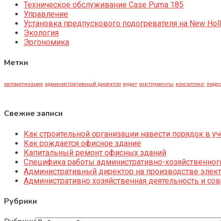
Техническое обслуживание Case Puma 185
Управление
Установка предпускового подогревателя на New Holl
Экология
Эргономика
Метки
автоматизация
административный директор
аудит
инструменты
консалтинг
лидер
Свежие записи
Как строительной организации навести порядок в уч
Как рождается офисное здание
Капитальный ремонт офисных зданий
Специфика работы административно-хозяйственног
Административный директор на производстве элек
Административно хозяйственная деятельность и со
Рубрики