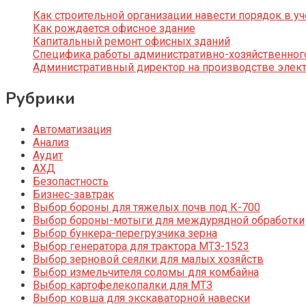
Как строительной организации навести порядок в уч
Как рождается офисное здание
Капитальный ремонт офисных зданий
Специфика работы административно-хозяйственног
Административный директор на производстве элек
Рубрики
Автоматизация
Анализ
Аудит
АХД
Безопастность
Бизнес-завтрак
Выбор бороны для тяжелых почв под К-700
Выбор бороны-мотыги для междурядной обработки
Выбор бункера-перегрузчика зерна
Выбор генератора для трактора МТЗ-1523
Выбор зерновой сеялки для малых хозяйств
Выбор измельчителя соломы для комбайна
Выбор картофелекопалки для МТЗ
Выбор ковша для экскаваторной навески