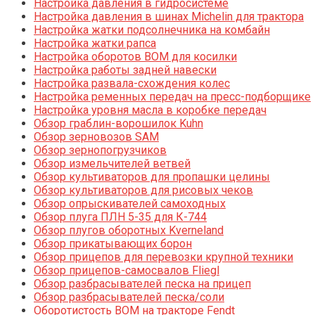
Настройка давления в гидросистеме
Настройка давления в шинах Michelin для трактора
Настройка жатки подсолнечника на комбайн
Настройка жатки рапса
Настройка оборотов ВОМ для косилки
Настройка работы задней навески
Настройка развала-схождения колес
Настройка ременных передач на пресс-подборщике
Настройка уровня масла в коробке передач
Обзор граблин-ворошилок Kuhn
Обзор зерновозов SAM
Обзор зернопогрузчиков
Обзор измельчителей ветвей
Обзор культиваторов для пропашки целины
Обзор культиваторов для рисовых чеков
Обзор опрыскивателей самоходных
Обзор плуга ПЛН 5-35 для К-744
Обзор плугов оборотных Kverneland
Обзор прикатывающих борон
Обзор прицепов для перевозки крупной техники
Обзор прицепов-самосвалов Fliegl
Обзор разбрасывателей песка на прицеп
Обзор разбрасывателей песка/соли
Оборотистость ВОМ на тракторе Fendt