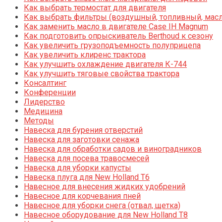
Как выбрать термостат для двигателя
Как выбрать фильтры (воздушный, топливный, мас
Как заменить масло в двигателе Case IH Magnum
Как подготовить опрыскиватель Berthoud к сезону
Как увеличить грузоподъемность полуприцепа
Как увеличить клиренс трактора
Как улучшить охлаждение двигателя К-744
Как улучшить тяговые свойства трактора
Консалтинг
Конференции
Лидерство
Медицина
Методы
Навеска для бурения отверстий
Навеска для заготовки сенажа
Навеска для обработки садов и виноградников
Навеска для посева травосмесей
Навеска для уборки капусты
Навеска плуга для New Holland T6
Навесное для внесения жидких удобрений
Навесное для корчевания пней
Навесное для уборки снега (отвал, щетка)
Навесное оборудование для New Holland T8