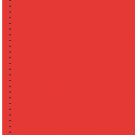
Ремонт системы вентиляции кабины
Ремонт системы впрыска Common Rail
Ремонт системы кондиционирования в кабине
Ремонт системы охлаждения (радиатор, помпа)
Ремонт стартера на Claas Arion
Ремонт сцепления на тракторе МТЗ-320
Ремонт топливного бака (течь)
Ремонт топливного насоса высокого давления (ТНВ
Ремонт топливной системы на Fendt 900
Ремонт топливопроводов высокого давления
Ремонт тормозной системы трактора
Ремонт турбины на John Deere 7R
Ремонт ходовой части трактора Case IH
Ремонт электростеклоподъемников кабины
Сравнение грейферов для погрузчиков
Сравнение дисковых борон Lemken и Kuhn
Сравнение комфорта кабин разных брендов
Сравнение свечей зажигания для бензиновых двига
Сравнение свечей накала для дизелей
Сравнение систем охлаждения турбины
Сравнение систем подкачки шин CTIS
Сравнение систем предпускового подогрева
Сравнение систем фильтрации топлива
Сравнение систем централизованной смазки