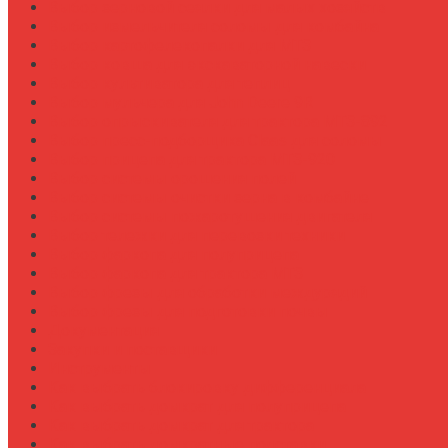
Выбор зерновой сеялки для малых хозяйств
Выбор измельчителя соломы для комбайна
Выбор картофелекопалки для МТЗ
Выбор ковша для экскаваторной навески
Выбор культиватора для теплиц
Выбор мульчера для John Deere 9R
Выбор опрыскивателя для трактора МТЗ-892
Выбор пресс-подборщика Claas для соломы
Выбор прицепа для трактора МТЗ-920
Выбор системы орошения полей
Выбор системы очистки зерна в комбайне
Выбор системы пожаротушения двигателя
Выбор тележки для перевозки техники
Выбор фаркопа для полуприцепа
Выбор фаркопа для трактора МТЗ
Выбор фрезы для обработки междурядий
Выбор фрезы для подготовки почвы
Документация
Закупки и поставщики
Инструменты
Как выбрать блокировку дифференциала
Как выбрать домкрат для полуприцепа
Как выбрать домкрат для трактора
Как выбрать домкратные подставки