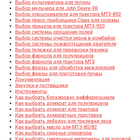
Выбор культиватора для теплиц
Выбор мульчера для John Deere 9R
Выбор опрыскивателя для трактора МТЗ-892
Выбор пресс-подборщика Claas для соломы
Выбор прицепа для трактора МТЗ-920
Выбор системы орошения полей
Выбор системы очистки зерна в комбайне
Выбор системы пожаротушения двигателя
Выбор тележки для перевозки техники
Выбор фаркопа для полуприцепа
Выбор фаркопа для трактора МТЗ
Выбор фрезы для обработки междурядий
Выбор фрезы для подготовки почвы
Документация
Закупки и поставщики
Инструменты
Как выбрать блокировку дифференциала
Как выбрать домкрат для полуприцепа
Как выбрать домкрат для трактора
Как выбрать домкратные подставки
Как выбрать лебедку для трелевки леса
Как выбрать масло для МТЗ-80/82
Как выбрать сиденье оператора
Как выбрать смазочные материалы для ходовой