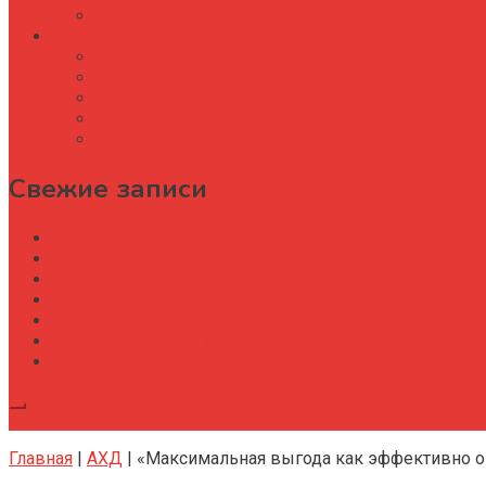
Рекомендации по внедрению оптимизации
Заключение
Как современные технологии влияют на оп
Какие ключевые показатели эффективности 
Как оптимизация складских процессов спо
Какие стратегии можно применить для сок
Как управление рисками влияет на затраты 
Свежие записи
Как строительной организации навести порядок в уч
Как рождается офисное здание
Капитальный ремонт офисных зданий
Специфика работы административно-хозяйственног
Административный директор на производстве элек
Административно хозяйственная деятельность и со
Деловые мероприятия: как создать событие, котор
Подписка
Главная
|
АХД
|
«Максимальная выгода как эффективно о