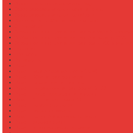
Обзор прицепов-самосвалов Fliegl
Обзор разбрасывателей песка на прицеп
Обзор разбрасывателей песка/соли
Оборотистость ВОМ на тракторе Fendt
Оптимизация
Особенности эксплуатации трактора Valtra S в холод
Особенности эксплуатации трактора Беларус 3522
Особенности эксплуатации трактора К-700 в зимний
Персонал
Процессы
Регламенты
Ремонт
Ремонт вала отбора мощности (ВОМ)
Ремонт ВОМ на тракторе Valtra T
Ремонт генератора на тракторе
Ремонт гидравлики на тракторе МТЗ-1221
Ремонт гидроцилиндров на навеске
Ремонт КПП на John Deere 8R
Ремонт педали сцепления
Ремонт подвески кабины
Ремонт редуктора ходоуменьшителя
Ремонт рулевой рейки
Ремонт сенсоров давления масла