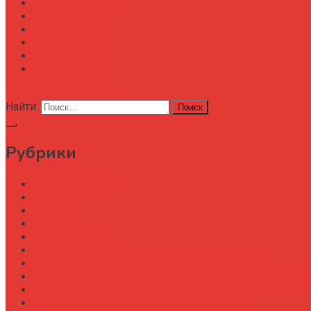
Автоматизация
Анализ
Технологии
Карта сайта
АХД
Конференции
кнопка режима сайта
Найти:
Рубрики
Автоматизация
Анализ
Аудит
АХД
Безопастность
Бизнес-завтрак
Выбор бороны для тяжелых почв под К-700
Выбор бороны-мотыги для междурядной обработки
Выбор бункера-перегрузчика зерна
Выбор генератора для трактора МТЗ-1523