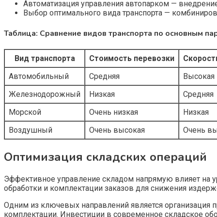
Автоматизация управления автопарком — внедрение 
Выбор оптимального вида транспорта — комбинирова
Таблица: Сравнение видов транспорта по основным п
Вид транспорта
Стоимость перевозки
Скорост
Автомобильный
Средняя
Высокая
Железнодорожный
Низкая
Средняя
Морской
Очень низкая
Низкая
Воздушный
Очень высокая
Очень в
Оптимизация складских операций
Эффективное управление складом напрямую влияет на ур
обработки и комплектации заказов для снижения издерже
Одним из ключевых направлений является организация пр
комплектации. Инвестиции в современное складское обор