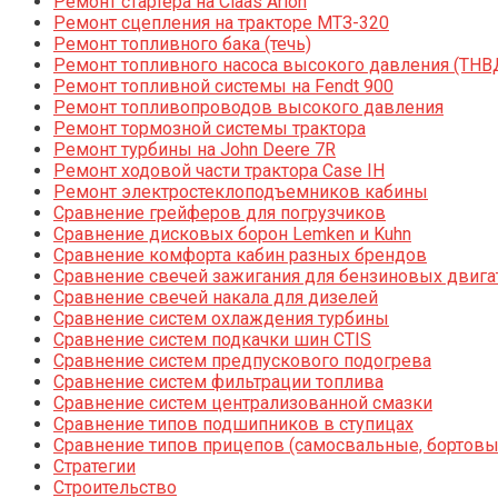
Ремонт стартера на Claas Arion
Ремонт сцепления на тракторе МТЗ-320
Ремонт топливного бака (течь)
Ремонт топливного насоса высокого давления (ТНВ
Ремонт топливной системы на Fendt 900
Ремонт топливопроводов высокого давления
Ремонт тормозной системы трактора
Ремонт турбины на John Deere 7R
Ремонт ходовой части трактора Case IH
Ремонт электростеклоподъемников кабины
Сравнение грейферов для погрузчиков
Сравнение дисковых борон Lemken и Kuhn
Сравнение комфорта кабин разных брендов
Сравнение свечей зажигания для бензиновых двига
Сравнение свечей накала для дизелей
Сравнение систем охлаждения турбины
Сравнение систем подкачки шин CTIS
Сравнение систем предпускового подогрева
Сравнение систем фильтрации топлива
Сравнение систем централизованной смазки
Сравнение типов подшипников в ступицах
Сравнение типов прицепов (самосвальные, бортовы
Стратегии
Строительство