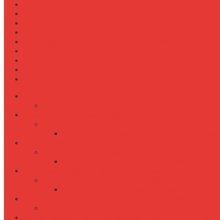
Сравнение типов подшипников в ступицах
Сравнение типов прицепов (самосвальные, бортовы
Стратегии
Строительство
Техническое обслуживание Case Puma 185
Управление
Установка предпускового подогревателя на New Holl
Экология
Эргономика
Понимание структуры логистических затрат
Основные статьи затрат на логистику
Методы оптимизации затрат на транспортировку
Инструменты и практики для экономии на 
Таблица: Сравнение видов транспор
Оптимизация складских операций
Основные подходы к оптимизации
Преимущества автоматизации склад
Снижение затрат на управление запасами
Стратегии управления запасами
Ключевые показатели эффективност
Использование технологий для оптимизации логи
Примеры цифровых решений в логистике
Внедрение и контроль эффективности оптимизац