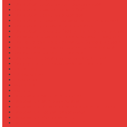
Как выбрать лебедку для трелевки леса
Как выбрать масло для МТЗ-80/82
Как выбрать сиденье оператора
Как выбрать смазочные материалы для ходовой
Как выбрать термостат для двигателя
Как выбрать фильтры (воздушный, топливный, мас
Как заменить масло в двигателе Case IH Magnum
Как подготовить опрыскиватель Berthoud к сезону
Как увеличить грузоподъемность полуприцепа
Как увеличить клиренс трактора
Как улучшить охлаждение двигателя К-744
Как улучшить тяговые свойства трактора
Консалтинг
Конференции
Лидерство
Медицина
Методы
Навеска для бурения отверстий
Навеска для заготовки сенажа
Навеска для обработки садов и виноградников
Навеска для посева травосмесей
Навеска для уборки капусты
Навеска плуга для New Holland T6