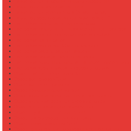
Навесное для внесения жидких удобрений
Навесное для корчевания пней
Навесное для уборки снега (отвал, щетка)
Навесное оборудование для New Holland T8
Настройка давления в гидросистеме
Настройка давления в шинах Michelin для трактора
Настройка жатки подсолнечника на комбайн
Настройка жатки рапса
Настройка оборотов ВОМ для косилки
Настройка работы задней навески
Настройка развала-схождения колес
Настройка ременных передач на пресс-подборщике
Настройка уровня масла в коробке передач
Обзор граблин-ворошилок Kuhn
Обзор зерновозов SAM
Обзор зернопогрузчиков
Обзор измельчителей ветвей
Обзор культиваторов для пропашки целины
Обзор культиваторов для рисовых чеков
Обзор опрыскивателей самоходных
Обзор плуга ПЛН 5-35 для К-744
Обзор плугов оборотных Kverneland
Обзор прикатывающих борон
Обзор прицепов для перевозки крупной техники