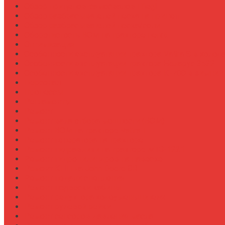
Обзор прицепов-самосвалов Fliegl
Обзор разбрасывателей песка на прицеп
Обзор разбрасывателей песка/соли
Оборотистость ВОМ на тракторе Fendt
Оптимизация
Особенности эксплуатации трактора Valtra S в холод
Особенности эксплуатации трактора Беларус 3522
Особенности эксплуатации трактора К-700 в зимний
Персонал
Процессы
Регламенты
Ремонт
Ремонт вала отбора мощности (ВОМ)
Ремонт ВОМ на тракторе Valtra T
Ремонт генератора на тракторе
Ремонт гидравлики на тракторе МТЗ-1221
Ремонт гидроцилиндров на навеске
Ремонт КПП на John Deere 8R
Ремонт педали сцепления
Ремонт подвески кабины
Ремонт редуктора ходоуменьшителя
Ремонт рулевой рейки
Ремонт сенсоров давления масла