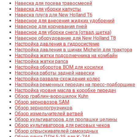
Навеска для посева травосмесей
Навеска для уборки капусты
Навеска плуга для New Holland T6
Навесное для внесения жидких удобрений
Навесное для корчевания пней
Навесное для уборки снега (отвал, щетка)
Навесное оборудование для New Holland T8
Настройка давления в гидросистеме
Настройка давления в шинах Michelin для трактора
Настройка жатки подсолнечника на комбайн
Настройка жатки рапса
Настройка оборотов ВОМ для косилки
Настройка работы задней навески
Настройка развала-схождения колес
Настройка ременных передач на пресс-подборщике
Настройка уровня масла в коробке передач
Обзор граблин-ворошилок Kuhn
Обзор зерновозов SAM
Обзор зернопогрузчиков
Обзор измельчителей ветвей
Обзор культиваторов для пропашки целины
Обзор культиваторов для рисовых чеков
Обзор опрыскивателей самоходных
Обзор плуга ПЛН 5-35 для К-744