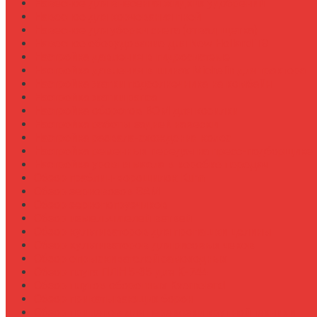
Навесное для внесения жидких удобрений
Навесное для корчевания пней
Навесное для уборки снега (отвал, щетка)
Навесное оборудование для New Holland T8
Настройка давления в гидросистеме
Настройка давления в шинах Michelin для трактора
Настройка жатки подсолнечника на комбайн
Настройка жатки рапса
Настройка оборотов ВОМ для косилки
Настройка работы задней навески
Настройка развала-схождения колес
Настройка ременных передач на пресс-подборщике
Настройка уровня масла в коробке передач
Обзор граблин-ворошилок Kuhn
Обзор зерновозов SAM
Обзор зернопогрузчиков
Обзор измельчителей ветвей
Обзор культиваторов для пропашки целины
Обзор культиваторов для рисовых чеков
Обзор опрыскивателей самоходных
Обзор плуга ПЛН 5-35 для К-744
Обзор плугов оборотных Kverneland
Обзор прикатывающих борон
Обзор прицепов для перевозки крупной техники