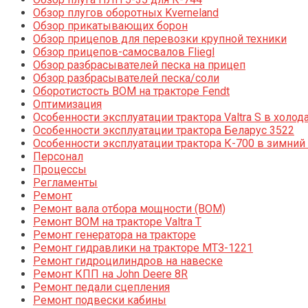
Обзор плугов оборотных Kverneland
Обзор прикатывающих борон
Обзор прицепов для перевозки крупной техники
Обзор прицепов-самосвалов Fliegl
Обзор разбрасывателей песка на прицеп
Обзор разбрасывателей песка/соли
Оборотистость ВОМ на тракторе Fendt
Оптимизация
Особенности эксплуатации трактора Valtra S в холод
Особенности эксплуатации трактора Беларус 3522
Особенности эксплуатации трактора К-700 в зимний
Персонал
Процессы
Регламенты
Ремонт
Ремонт вала отбора мощности (ВОМ)
Ремонт ВОМ на тракторе Valtra T
Ремонт генератора на тракторе
Ремонт гидравлики на тракторе МТЗ-1221
Ремонт гидроцилиндров на навеске
Ремонт КПП на John Deere 8R
Ремонт педали сцепления
Ремонт подвески кабины