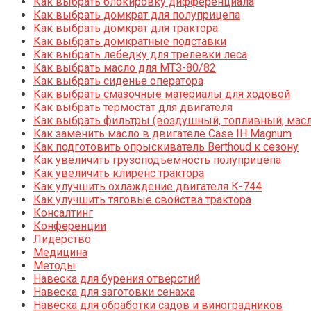
Как выбрать блокировку дифференциала
Как выбрать домкрат для полуприцепа
Как выбрать домкрат для трактора
Как выбрать домкратные подставки
Как выбрать лебедку для трелевки леса
Как выбрать масло для МТЗ-80/82
Как выбрать сиденье оператора
Как выбрать смазочные материалы для ходовой
Как выбрать термостат для двигателя
Как выбрать фильтры (воздушный, топливный, мас
Как заменить масло в двигателе Case IH Magnum
Как подготовить опрыскиватель Berthoud к сезону
Как увеличить грузоподъемность полуприцепа
Как увеличить клиренс трактора
Как улучшить охлаждение двигателя К-744
Как улучшить тяговые свойства трактора
Консалтинг
Конференции
Лидерство
Медицина
Методы
Навеска для бурения отверстий
Навеска для заготовки сенажа
Навеска для обработки садов и виноградников