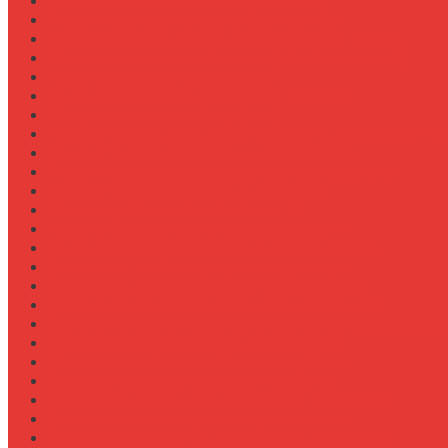
Ремонт системы вентиляции кабины
Ремонт системы впрыска Common Rail
Ремонт системы кондиционирования в кабине
Ремонт системы охлаждения (радиатор, помпа)
Ремонт стартера на Claas Arion
Ремонт сцепления на тракторе МТЗ-320
Ремонт топливного бака (течь)
Ремонт топливного насоса высокого давления (ТНВ
Ремонт топливной системы на Fendt 900
Ремонт топливопроводов высокого давления
Ремонт тормозной системы трактора
Ремонт турбины на John Deere 7R
Ремонт ходовой части трактора Case IH
Ремонт электростеклоподъемников кабины
Сравнение грейферов для погрузчиков
Сравнение дисковых борон Lemken и Kuhn
Сравнение комфорта кабин разных брендов
Сравнение свечей зажигания для бензиновых двига
Сравнение свечей накала для дизелей
Сравнение систем охлаждения турбины
Сравнение систем подкачки шин CTIS
Сравнение систем предпускового подогрева
Сравнение систем фильтрации топлива
Сравнение систем централизованной смазки