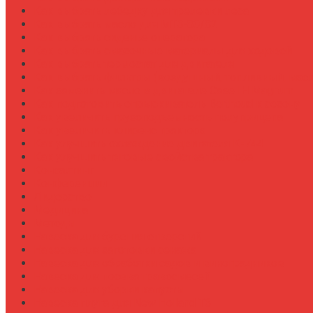
Как выбрать лебедку для трелевки леса
Как выбрать масло для МТЗ-80/82
Как выбрать сиденье оператора
Как выбрать смазочные материалы для ходовой
Как выбрать термостат для двигателя
Как выбрать фильтры (воздушный, топливный, мас
Как заменить масло в двигателе Case IH Magnum
Как подготовить опрыскиватель Berthoud к сезону
Как увеличить грузоподъемность полуприцепа
Как увеличить клиренс трактора
Как улучшить охлаждение двигателя К-744
Как улучшить тяговые свойства трактора
Консалтинг
Конференции
Лидерство
Медицина
Методы
Навеска для бурения отверстий
Навеска для заготовки сенажа
Навеска для обработки садов и виноградников
Навеска для посева травосмесей
Навеска для уборки капусты
Навеска плуга для New Holland T6