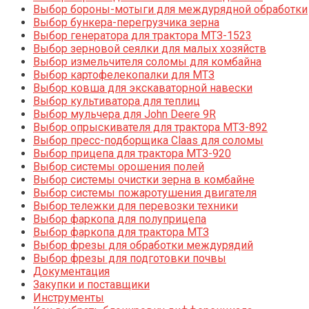
Выбор бороны-мотыги для междурядной обработки
Выбор бункера-перегрузчика зерна
Выбор генератора для трактора МТЗ-1523
Выбор зерновой сеялки для малых хозяйств
Выбор измельчителя соломы для комбайна
Выбор картофелекопалки для МТЗ
Выбор ковша для экскаваторной навески
Выбор культиватора для теплиц
Выбор мульчера для John Deere 9R
Выбор опрыскивателя для трактора МТЗ-892
Выбор пресс-подборщика Claas для соломы
Выбор прицепа для трактора МТЗ-920
Выбор системы орошения полей
Выбор системы очистки зерна в комбайне
Выбор системы пожаротушения двигателя
Выбор тележки для перевозки техники
Выбор фаркопа для полуприцепа
Выбор фаркопа для трактора МТЗ
Выбор фрезы для обработки междурядий
Выбор фрезы для подготовки почвы
Документация
Закупки и поставщики
Инструменты