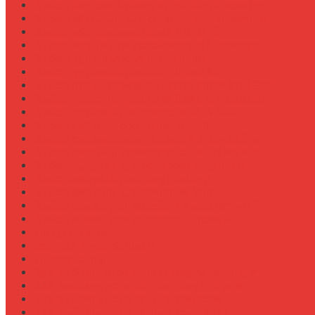
Выбор зерновой сеялки для малых хозяйств
Выбор измельчителя соломы для комбайна
Выбор картофелекопалки для МТЗ
Выбор ковша для экскаваторной навески
Выбор культиватора для теплиц
Выбор мульчера для John Deere 9R
Выбор опрыскивателя для трактора МТЗ-892
Выбор пресс-подборщика Claas для соломы
Выбор прицепа для трактора МТЗ-920
Выбор системы орошения полей
Выбор системы очистки зерна в комбайне
Выбор системы пожаротушения двигателя
Выбор тележки для перевозки техники
Выбор фаркопа для полуприцепа
Выбор фаркопа для трактора МТЗ
Выбор фрезы для обработки междурядий
Выбор фрезы для подготовки почвы
Документация
Закупки и поставщики
Инструменты
Как выбрать блокировку дифференциала
Как выбрать домкрат для полуприцепа
Как выбрать домкрат для трактора
Как выбрать домкратные подставки