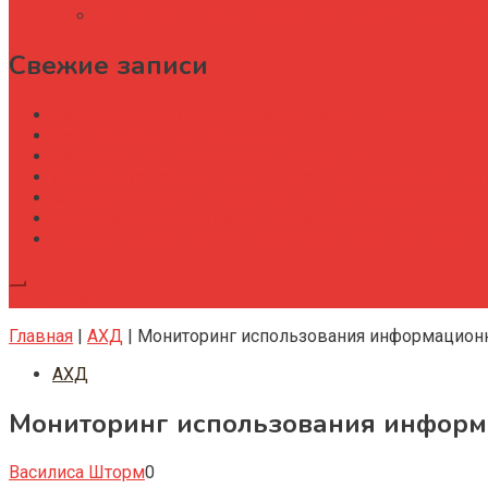
Какие вызовы и сложности могут возникну
Свежие записи
Как строительной организации навести порядок в уч
Как рождается офисное здание
Капитальный ремонт офисных зданий
Специфика работы административно-хозяйственног
Административный директор на производстве элек
Административно хозяйственная деятельность и со
Деловые мероприятия: как создать событие, котор
Подписка
Главная
|
АХД
|
Мониторинг использования информационны
АХД
Мониторинг использования информа
Василиса Шторм
0