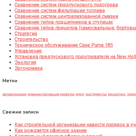
Сравнение систем предпускового подогрева
Сравнение систем фильтрации топлива
Сравнение систем централизованной смазки
Сравнение типов подшипников в ступицах
Сравнение типов прицепов (самосвальные, бортовы
Стратегии
Строительство
Техническое обслуживание Case Puma 185
Управление
Установка предпускового подогревателя на New Holl
Экология
Эргономика
Метки
автоматизация
административный директор
аудит
инструменты
консалтинг
лидер
Свежие записи
Как строительной организации навести порядок в уч
Как рождается офисное здание