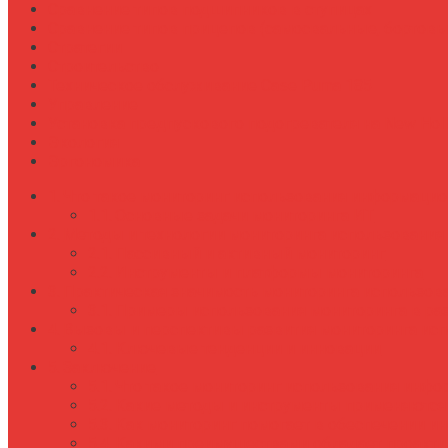
Сравнение типов подшипников в ступицах
Сравнение типов прицепов (самосвальные, бортовы
Стратегии
Строительство
Техническое обслуживание Case Puma 185
Управление
Установка предпускового подогревателя на New Holl
Экология
Эргономика
Что такое мониторинг использования информацио
Основные задачи мониторинга ИТ
Методы и технологии мониторинга использования
Пассивный и активный мониторинг
Инструменты и платформы мониторинга
Практическая значимость мониторинга использов
Примеры использования мониторинга в ра
Вызовы и перспективы развития мониторинга ис
Ключевые тенденции и инновации
Заключение
Что такое мониторинг использования инфо
Какие методы и инструменты применяются 
Как мониторинг помогает в обеспечении и
Какими преимуществами обладает проактив