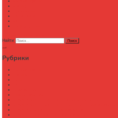
Автоматизация
Анализ
Технологии
Карта сайта
АХД
Конференции
кнопка режима сайта
Найти:
Рубрики
Автоматизация
Анализ
Аудит
АХД
Безопастность
Бизнес-завтрак
Выбор бороны для тяжелых почв под К-700
Выбор бороны-мотыги для междурядной обработки
Выбор бункера-перегрузчика зерна
Выбор генератора для трактора МТЗ-1523