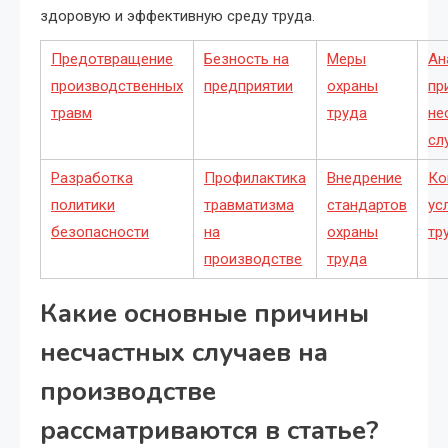
здоровую и эффективную среду труда.
Предотвращение
Безность на
Меры
Ан
производственных
предприятии
охраны
пр
травм
труда
не
сл
Разработка
Профилактика
Внедрение
Ко
политики
травматизма
стандартов
ус
безопасности
на
охраны
тр
производстве
труда
Какие основные причины
несчастных случаев на
производстве
рассматриваются в статье?