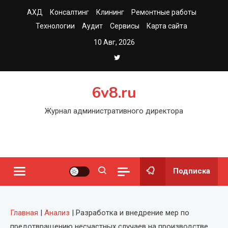
Перейти
АХД
Консалтинг
Клининг
Ремонтные работы
к
Технологии
Аудит
Сервисы
Карта сайта
содержимому
10 Авг, 2026
6v8.ru
Журнал административного директора
Подписка
Главная
|
Анализ
|
Разработка и внедрение мер по
предотвращению несчастных случаев на производстве