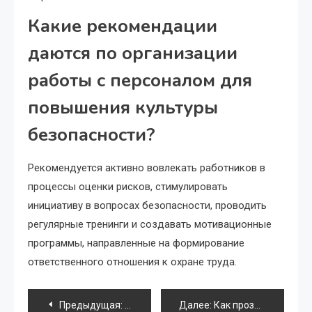
Какие рекомендации
даются по организации
работы с персоналом для
повышения культуры
безопасности?
Рекомендуется активно вовлекать работников в
процессы оценки рисков, стимулировать
инициативу в вопросах безопасности, проводить
регулярные тренинги и создавать мотивационные
программы, направленные на формирование
ответственного отношения к охране труда.
Навигация
Предыдущая:
Как сделать эвакуа тренировки эффек
Далее:
Как прозрачная коммуникация меняет правила игры: секреты открытого принятия решений