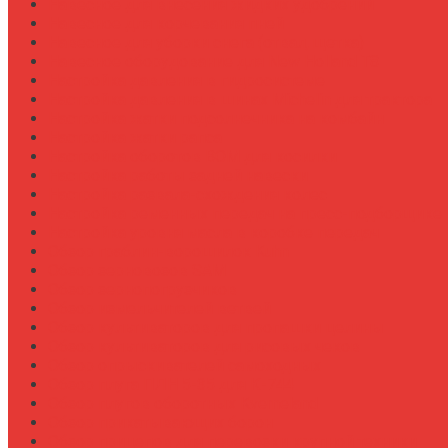
Навесное для внесения жидких удобрений
Навесное для корчевания пней
Навесное для уборки снега (отвал, щетка)
Навесное оборудование для New Holland T8
Настройка давления в гидросистеме
Настройка давления в шинах Michelin для трактора
Настройка жатки подсолнечника на комбайн
Настройка жатки рапса
Настройка оборотов ВОМ для косилки
Настройка работы задней навески
Настройка развала-схождения колес
Настройка ременных передач на пресс-подборщике
Настройка уровня масла в коробке передач
Обзор граблин-ворошилок Kuhn
Обзор зерновозов SAM
Обзор зернопогрузчиков
Обзор измельчителей ветвей
Обзор культиваторов для пропашки целины
Обзор культиваторов для рисовых чеков
Обзор опрыскивателей самоходных
Обзор плуга ПЛН 5-35 для К-744
Обзор плугов оборотных Kverneland
Обзор прикатывающих борон
Обзор прицепов для перевозки крупной техники