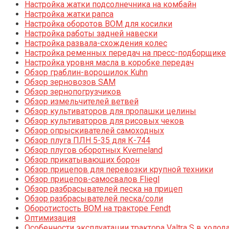
Настройка жатки подсолнечника на комбайн
Настройка жатки рапса
Настройка оборотов ВОМ для косилки
Настройка работы задней навески
Настройка развала-схождения колес
Настройка ременных передач на пресс-подборщике
Настройка уровня масла в коробке передач
Обзор граблин-ворошилок Kuhn
Обзор зерновозов SAM
Обзор зернопогрузчиков
Обзор измельчителей ветвей
Обзор культиваторов для пропашки целины
Обзор культиваторов для рисовых чеков
Обзор опрыскивателей самоходных
Обзор плуга ПЛН 5-35 для К-744
Обзор плугов оборотных Kverneland
Обзор прикатывающих борон
Обзор прицепов для перевозки крупной техники
Обзор прицепов-самосвалов Fliegl
Обзор разбрасывателей песка на прицеп
Обзор разбрасывателей песка/соли
Оборотистость ВОМ на тракторе Fendt
Оптимизация
Особенности эксплуатации трактора Valtra S в холод