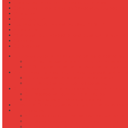
Сравнение типов подшипников в ступицах
Сравнение типов прицепов (самосвальные, бортовы
Стратегии
Строительство
Техническое обслуживание Case Puma 185
Управление
Установка предпускового подогревателя на New Holl
Экология
Эргономика
Ключевые функции административно-хозяйственн
Инвентаризация и контроль состояния акти
Оптимизация затрат на содержание имущес
Инструменты и методы, применяемые администр
Автоматизация управления активами
Планирование и прогнозирование
Влияние административно-хозяйственного директ
Разработка политик и стандартов
Внедрение устойчивых практик
Таблица: Основные задачи административно-хозяй
Заключение
Какие ключевые обязанности администрати
Какие современные инструменты и техноло
Как административно-хозяйственный дирек