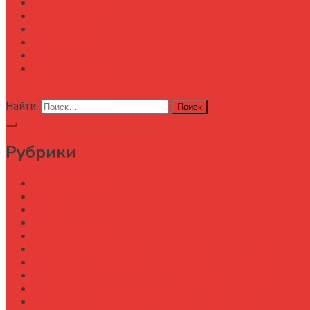
Автоматизация
Анализ
Технологии
Карта сайта
АХД
Конференции
кнопка режима сайта
Найти:
Рубрики
Автоматизация
Анализ
Аудит
АХД
Безопастность
Бизнес-завтрак
Выбор бороны для тяжелых почв под К-700
Выбор бороны-мотыги для междурядной обработки
Выбор бункера-перегрузчика зерна
Выбор генератора для трактора МТЗ-1523