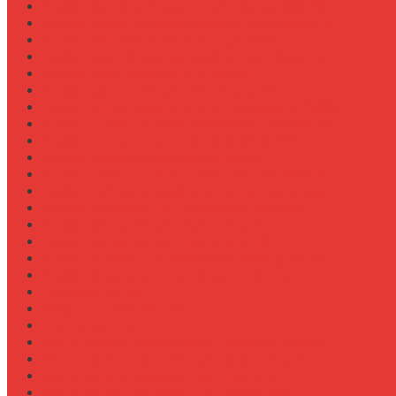
Выбор зерновой сеялки для малых хозяйств
Выбор измельчителя соломы для комбайна
Выбор картофелекопалки для МТЗ
Выбор ковша для экскаваторной навески
Выбор культиватора для теплиц
Выбор мульчера для John Deere 9R
Выбор опрыскивателя для трактора МТЗ-892
Выбор пресс-подборщика Claas для соломы
Выбор прицепа для трактора МТЗ-920
Выбор системы орошения полей
Выбор системы очистки зерна в комбайне
Выбор системы пожаротушения двигателя
Выбор тележки для перевозки техники
Выбор фаркопа для полуприцепа
Выбор фаркопа для трактора МТЗ
Выбор фрезы для обработки междурядий
Выбор фрезы для подготовки почвы
Документация
Закупки и поставщики
Инструменты
Как выбрать блокировку дифференциала
Как выбрать домкрат для полуприцепа
Как выбрать домкрат для трактора
Как выбрать домкратные подставки