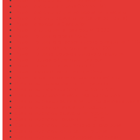
Ремонт системы вентиляции кабины
Ремонт системы впрыска Common Rail
Ремонт системы кондиционирования в кабине
Ремонт системы охлаждения (радиатор, помпа)
Ремонт стартера на Claas Arion
Ремонт сцепления на тракторе МТЗ-320
Ремонт топливного бака (течь)
Ремонт топливного насоса высокого давления (ТНВ
Ремонт топливной системы на Fendt 900
Ремонт топливопроводов высокого давления
Ремонт тормозной системы трактора
Ремонт турбины на John Deere 7R
Ремонт ходовой части трактора Case IH
Ремонт электростеклоподъемников кабины
Сравнение грейферов для погрузчиков
Сравнение дисковых борон Lemken и Kuhn
Сравнение комфорта кабин разных брендов
Сравнение свечей зажигания для бензиновых двига
Сравнение свечей накала для дизелей
Сравнение систем охлаждения турбины
Сравнение систем подкачки шин CTIS
Сравнение систем предпускового подогрева
Сравнение систем фильтрации топлива
Сравнение систем централизованной смазки