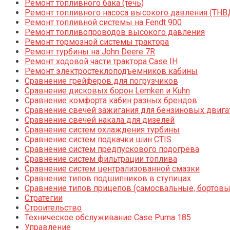
Ремонт топливного бака (течь)
Ремонт топливного насоса высокого давления (ТНВ
Ремонт топливной системы на Fendt 900
Ремонт топливопроводов высокого давления
Ремонт тормозной системы трактора
Ремонт турбины на John Deere 7R
Ремонт ходовой части трактора Case IH
Ремонт электростеклоподъемников кабины
Сравнение грейферов для погрузчиков
Сравнение дисковых борон Lemken и Kuhn
Сравнение комфорта кабин разных брендов
Сравнение свечей зажигания для бензиновых двига
Сравнение свечей накала для дизелей
Сравнение систем охлаждения турбины
Сравнение систем подкачки шин CTIS
Сравнение систем предпускового подогрева
Сравнение систем фильтрации топлива
Сравнение систем централизованной смазки
Сравнение типов подшипников в ступицах
Сравнение типов прицепов (самосвальные, бортовы
Стратегии
Строительство
Техническое обслуживание Case Puma 185
Управление