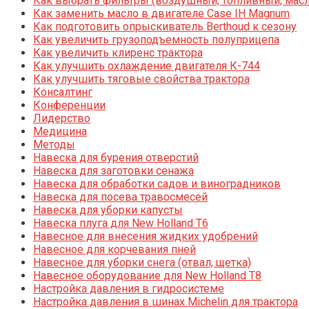
Как выбрать фильтры (воздушный, топливный, мас
Как заменить масло в двигателе Case IH Magnum
Как подготовить опрыскиватель Berthoud к сезону
Как увеличить грузоподъемность полуприцепа
Как увеличить клиренс трактора
Как улучшить охлаждение двигателя К-744
Как улучшить тяговые свойства трактора
Консалтинг
Конференции
Лидерство
Медицина
Методы
Навеска для бурения отверстий
Навеска для заготовки сенажа
Навеска для обработки садов и виноградников
Навеска для посева травосмесей
Навеска для уборки капусты
Навеска плуга для New Holland T6
Навесное для внесения жидких удобрений
Навесное для корчевания пней
Навесное для уборки снега (отвал, щетка)
Навесное оборудование для New Holland T8
Настройка давления в гидросистеме
Настройка давления в шинах Michelin для трактора