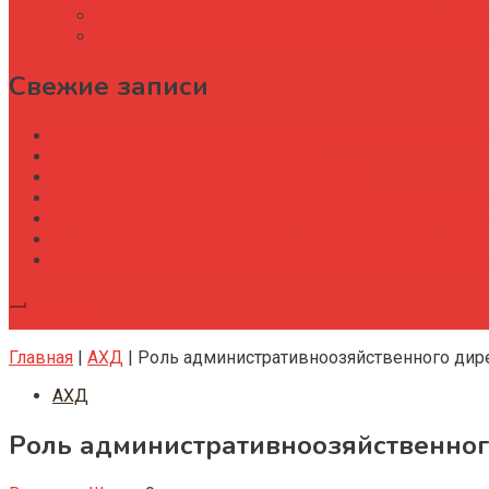
Каковы основные риски при управлении ак
Какие показатели используются для оценк
Свежие записи
Как строительной организации навести порядок в уч
Как рождается офисное здание
Капитальный ремонт офисных зданий
Специфика работы административно-хозяйственног
Административный директор на производстве элек
Административно хозяйственная деятельность и со
Деловые мероприятия: как создать событие, котор
Подписка
Главная
|
АХД
|
Роль административноозяйственного дир
АХД
Роль административноозяйственног