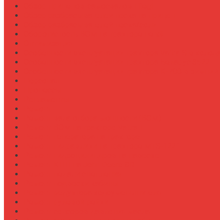
Обзор прицепов-самосвалов Fliegl
Обзор разбрасывателей песка на прицеп
Обзор разбрасывателей песка/соли
Оборотистость ВОМ на тракторе Fendt
Оптимизация
Особенности эксплуатации трактора Valtra S в холод
Особенности эксплуатации трактора Беларус 3522
Особенности эксплуатации трактора К-700 в зимний
Персонал
Процессы
Регламенты
Ремонт
Ремонт вала отбора мощности (ВОМ)
Ремонт ВОМ на тракторе Valtra T
Ремонт генератора на тракторе
Ремонт гидравлики на тракторе МТЗ-1221
Ремонт гидроцилиндров на навеске
Ремонт КПП на John Deere 8R
Ремонт педали сцепления
Ремонт подвески кабины
Ремонт редуктора ходоуменьшителя
Ремонт рулевой рейки
Ремонт сенсоров давления масла