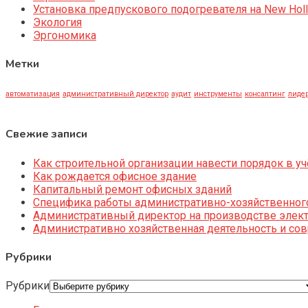
Установка предпускового подогревателя на New Holl
Экология
Эргономика
Метки
автоматизация
административный директор
аудит
инструменты
консалтинг
лидер
Свежие записи
Как строительной организации навести порядок в уч
Как рождается офисное здание
Капитальный ремонт офисных зданий
Специфика работы административно-хозяйственног
Административный директор на производстве элек
Административно хозяйственная деятельность и со
Рубрики
Рубрики