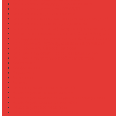
Как выбрать лебедку для трелевки леса
Как выбрать масло для МТЗ-80/82
Как выбрать сиденье оператора
Как выбрать смазочные материалы для ходовой
Как выбрать термостат для двигателя
Как выбрать фильтры (воздушный, топливный, мас
Как заменить масло в двигателе Case IH Magnum
Как подготовить опрыскиватель Berthoud к сезону
Как увеличить грузоподъемность полуприцепа
Как увеличить клиренс трактора
Как улучшить охлаждение двигателя К-744
Как улучшить тяговые свойства трактора
Консалтинг
Конференции
Лидерство
Медицина
Методы
Навеска для бурения отверстий
Навеска для заготовки сенажа
Навеска для обработки садов и виноградников
Навеска для посева травосмесей
Навеска для уборки капусты
Навеска плуга для New Holland T6