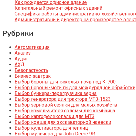
Как рождается офисное здание
Капитальный ремонт офисных зданий
Специфика работы административно-хозяйственног
Административный директор на производстве элек
Рубрики
Автоматизация
Анализ
Аудит
АХД
Безопастность
Бизнес-завтрак
Выбор бороны для тяжелых почв под К-700
Выбор бороны-мотыги для междурядной обработки
Выбор бункера-перегрузчика зерна
Выбор генератора для трактора МТЗ-1523
Выбор зерновой сеялки для малых хозяйств
Выбор измельчителя соломы для комбайна
Выбор картофелекопалки для МТЗ
Выбор ковша для экскаваторной навески
Выбор культиватора для теплиц
Выбор мульчера для John Deere 9R