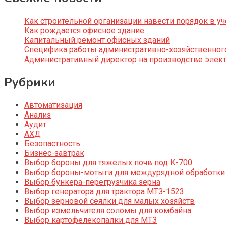
Как строительной организации навести порядок в уч
Как рождается офисное здание
Капитальный ремонт офисных зданий
Специфика работы административно-хозяйственног
Административный директор на производстве элек
Рубрики
Автоматизация
Анализ
Аудит
АХД
Безопастность
Бизнес-завтрак
Выбор бороны для тяжелых почв под К-700
Выбор бороны-мотыги для междурядной обработки
Выбор бункера-перегрузчика зерна
Выбор генератора для трактора МТЗ-1523
Выбор зерновой сеялки для малых хозяйств
Выбор измельчителя соломы для комбайна
Выбор картофелекопалки для МТЗ