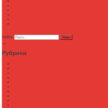
Автоматизация
Анализ
Технологии
Карта сайта
АХД
Конференции
кнопка режима сайта
Найти:
Рубрики
Автоматизация
Анализ
Аудит
АХД
Безопастность
Бизнес-завтрак
Выбор бороны для тяжелых почв под К-700
Выбор бороны-мотыги для междурядной обработки
Выбор бункера-перегрузчика зерна
Выбор генератора для трактора МТЗ-1523