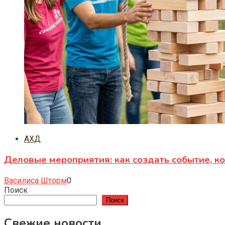
АХД
Деловые мероприятия: как создать событие, к
Василиса Шторм
0
Поиск
Поиск
Свежие новости