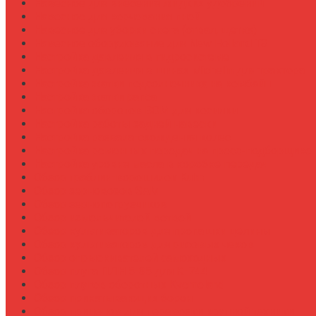
Навесное для внесения жидких удобрений
Навесное для корчевания пней
Навесное для уборки снега (отвал, щетка)
Навесное оборудование для New Holland T8
Настройка давления в гидросистеме
Настройка давления в шинах Michelin для трактора
Настройка жатки подсолнечника на комбайн
Настройка жатки рапса
Настройка оборотов ВОМ для косилки
Настройка работы задней навески
Настройка развала-схождения колес
Настройка ременных передач на пресс-подборщике
Настройка уровня масла в коробке передач
Обзор граблин-ворошилок Kuhn
Обзор зерновозов SAM
Обзор зернопогрузчиков
Обзор измельчителей ветвей
Обзор культиваторов для пропашки целины
Обзор культиваторов для рисовых чеков
Обзор опрыскивателей самоходных
Обзор плуга ПЛН 5-35 для К-744
Обзор плугов оборотных Kverneland
Обзор прикатывающих борон
Обзор прицепов для перевозки крупной техники