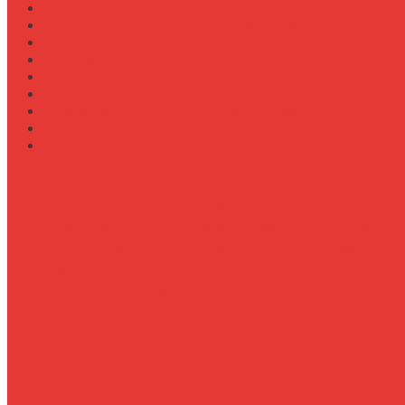
Сравнение типов подшипников в ступицах
Сравнение типов прицепов (самосвальные, бортовы
Стратегии
Строительство
Техническое обслуживание Case Puma 185
Управление
Установка предпускового подогревателя на New Holl
Экология
Эргономика
Роль административно-хозяйственного директора в
Основные принципы создания позитивной атмосфе
Таблица: Влияние принципов на результат
Практические инструменты и методы для создания 
Организация комфортного рабочего простр
Дружественные корпоративные мероприя
Обратная связь и поддержка
Роль эмоционального интеллекта и лидерских качес
Преодоление конфликтов и стрессовых ситуаций