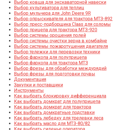
Выбор ковша для экскаваторной навески
Выбор культиватора для теплиц
Выбор мульчера для John Deere 9R
Выбор опрыскивателя для трактора МТЗ-892
Выбор пресс-подборщика Claas для соломы
Выбор прицепа для трактора МТЗ-920
Выбор системы орошения полей
Выбор системы очистки зерна в комбайне
Выбор системы пожаротушения двигателя
Выбор тележки для перевозки техники
Выбор фаркопа для полуприцепа
Выбор фаркопа для трактора МТЗ
Выбор фрезы для обработки междурядий
Выбор фрезы для подготовки почвы
Документация
Закупки и поставщики
Инструменты
Как выбрать блокировку дифференциала
Как выбрать домкрат для полуприцепа
Как выбрать домкрат для трактора
Как выбрать домкратные подставки
Как выбрать лебедку для трелевки леса
Как выбрать масло для МТЗ-80/82
Как выбрать сиденье оператора