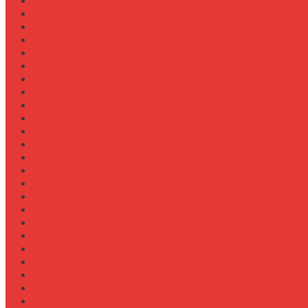
Ремонт системы вентиляции кабины
Ремонт системы впрыска Common Rail
Ремонт системы кондиционирования в кабине
Ремонт системы охлаждения (радиатор, помпа)
Ремонт стартера на Claas Arion
Ремонт сцепления на тракторе МТЗ-320
Ремонт топливного бака (течь)
Ремонт топливного насоса высокого давления (ТНВ
Ремонт топливной системы на Fendt 900
Ремонт топливопроводов высокого давления
Ремонт тормозной системы трактора
Ремонт турбины на John Deere 7R
Ремонт ходовой части трактора Case IH
Ремонт электростеклоподъемников кабины
Сравнение грейферов для погрузчиков
Сравнение дисковых борон Lemken и Kuhn
Сравнение комфорта кабин разных брендов
Сравнение свечей зажигания для бензиновых двига
Сравнение свечей накала для дизелей
Сравнение систем охлаждения турбины
Сравнение систем подкачки шин CTIS
Сравнение систем предпускового подогрева
Сравнение систем фильтрации топлива
Сравнение систем централизованной смазки