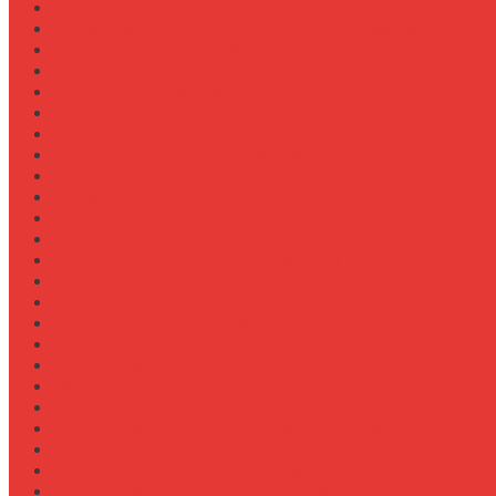
Выбор зерновой сеялки для малых хозяйств
Выбор измельчителя соломы для комбайна
Выбор картофелекопалки для МТЗ
Выбор ковша для экскаваторной навески
Выбор культиватора для теплиц
Выбор мульчера для John Deere 9R
Выбор опрыскивателя для трактора МТЗ-892
Выбор пресс-подборщика Claas для соломы
Выбор прицепа для трактора МТЗ-920
Выбор системы орошения полей
Выбор системы очистки зерна в комбайне
Выбор системы пожаротушения двигателя
Выбор тележки для перевозки техники
Выбор фаркопа для полуприцепа
Выбор фаркопа для трактора МТЗ
Выбор фрезы для обработки междурядий
Выбор фрезы для подготовки почвы
Документация
Закупки и поставщики
Инструменты
Как выбрать блокировку дифференциала
Как выбрать домкрат для полуприцепа
Как выбрать домкрат для трактора
Как выбрать домкратные подставки