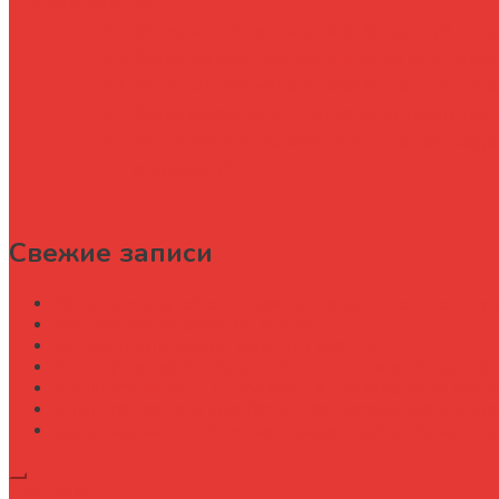
Заключение
Как административно-хозяйственный дире
Какие методы мотивации персонала наибо
Как административно-хозяйственный дире
Какие задачи административно-хозяйствен
Как налаживание эффективного взаимодей
атмосферу?
Свежие записи
Как строительной организации навести порядок в уч
Как рождается офисное здание
Капитальный ремонт офисных зданий
Специфика работы административно-хозяйственног
Административный директор на производстве элек
Административно хозяйственная деятельность и со
Деловые мероприятия: как создать событие, котор
Подписка