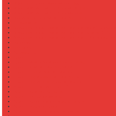
Обзор прицепов-самосвалов Fliegl
Обзор разбрасывателей песка на прицеп
Обзор разбрасывателей песка/соли
Оборотистость ВОМ на тракторе Fendt
Оптимизация
Особенности эксплуатации трактора Valtra S в холод
Особенности эксплуатации трактора Беларус 3522
Особенности эксплуатации трактора К-700 в зимний
Персонал
Процессы
Регламенты
Ремонт
Ремонт вала отбора мощности (ВОМ)
Ремонт ВОМ на тракторе Valtra T
Ремонт генератора на тракторе
Ремонт гидравлики на тракторе МТЗ-1221
Ремонт гидроцилиндров на навеске
Ремонт КПП на John Deere 8R
Ремонт педали сцепления
Ремонт подвески кабины
Ремонт редуктора ходоуменьшителя
Ремонт рулевой рейки
Ремонт сенсоров давления масла