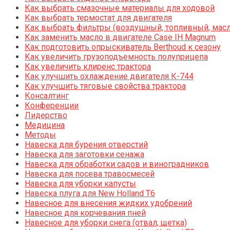
Как выбрать смазочные материалы для ходовой
Как выбрать термостат для двигателя
Как выбрать фильтры (воздушный, топливный, мас
Как заменить масло в двигателе Case IH Magnum
Как подготовить опрыскиватель Berthoud к сезону
Как увеличить грузоподъемность полуприцепа
Как увеличить клиренс трактора
Как улучшить охлаждение двигателя К-744
Как улучшить тяговые свойства трактора
Консалтинг
Конференции
Лидерство
Медицина
Методы
Навеска для бурения отверстий
Навеска для заготовки сенажа
Навеска для обработки садов и виноградников
Навеска для посева травосмесей
Навеска для уборки капусты
Навеска плуга для New Holland T6
Навесное для внесения жидких удобрений
Навесное для корчевания пней
Навесное для уборки снега (отвал, щетка)