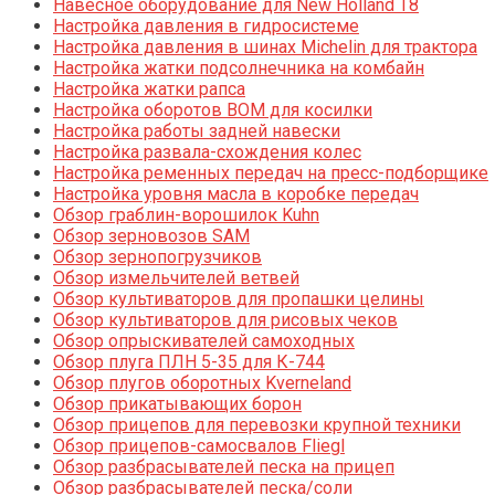
Навесное оборудование для New Holland T8
Настройка давления в гидросистеме
Настройка давления в шинах Michelin для трактора
Настройка жатки подсолнечника на комбайн
Настройка жатки рапса
Настройка оборотов ВОМ для косилки
Настройка работы задней навески
Настройка развала-схождения колес
Настройка ременных передач на пресс-подборщике
Настройка уровня масла в коробке передач
Обзор граблин-ворошилок Kuhn
Обзор зерновозов SAM
Обзор зернопогрузчиков
Обзор измельчителей ветвей
Обзор культиваторов для пропашки целины
Обзор культиваторов для рисовых чеков
Обзор опрыскивателей самоходных
Обзор плуга ПЛН 5-35 для К-744
Обзор плугов оборотных Kverneland
Обзор прикатывающих борон
Обзор прицепов для перевозки крупной техники
Обзор прицепов-самосвалов Fliegl
Обзор разбрасывателей песка на прицеп
Обзор разбрасывателей песка/соли