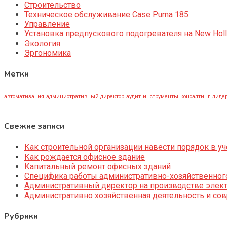
Строительство
Техническое обслуживание Case Puma 185
Управление
Установка предпускового подогревателя на New Holl
Экология
Эргономика
Метки
автоматизация
административный директор
аудит
инструменты
консалтинг
лидер
Свежие записи
Как строительной организации навести порядок в уч
Как рождается офисное здание
Капитальный ремонт офисных зданий
Специфика работы административно-хозяйственног
Административный директор на производстве элек
Административно хозяйственная деятельность и со
Рубрики