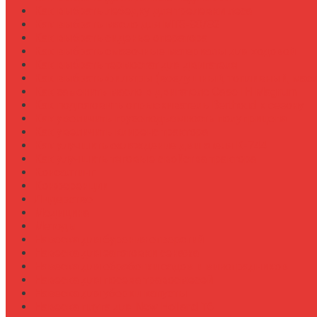
Как выбрать лебедку для трелевки леса
Как выбрать масло для МТЗ-80/82
Как выбрать сиденье оператора
Как выбрать смазочные материалы для ходовой
Как выбрать термостат для двигателя
Как выбрать фильтры (воздушный, топливный, мас
Как заменить масло в двигателе Case IH Magnum
Как подготовить опрыскиватель Berthoud к сезону
Как увеличить грузоподъемность полуприцепа
Как увеличить клиренс трактора
Как улучшить охлаждение двигателя К-744
Как улучшить тяговые свойства трактора
Консалтинг
Конференции
Лидерство
Медицина
Методы
Навеска для бурения отверстий
Навеска для заготовки сенажа
Навеска для обработки садов и виноградников
Навеска для посева травосмесей
Навеска для уборки капусты
Навеска плуга для New Holland T6