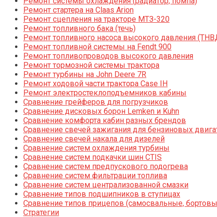
Ремонт системы охлаждения (радиатор, помпа)
Ремонт стартера на Claas Arion
Ремонт сцепления на тракторе МТЗ-320
Ремонт топливного бака (течь)
Ремонт топливного насоса высокого давления (ТНВ
Ремонт топливной системы на Fendt 900
Ремонт топливопроводов высокого давления
Ремонт тормозной системы трактора
Ремонт турбины на John Deere 7R
Ремонт ходовой части трактора Case IH
Ремонт электростеклоподъемников кабины
Сравнение грейферов для погрузчиков
Сравнение дисковых борон Lemken и Kuhn
Сравнение комфорта кабин разных брендов
Сравнение свечей зажигания для бензиновых двига
Сравнение свечей накала для дизелей
Сравнение систем охлаждения турбины
Сравнение систем подкачки шин CTIS
Сравнение систем предпускового подогрева
Сравнение систем фильтрации топлива
Сравнение систем централизованной смазки
Сравнение типов подшипников в ступицах
Сравнение типов прицепов (самосвальные, бортовы
Стратегии