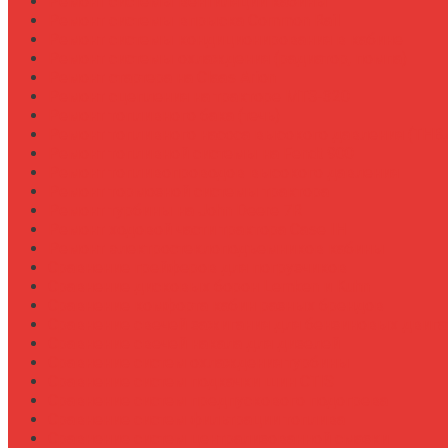
Ремонт системы вентиляции кабины
Ремонт системы впрыска Common Rail
Ремонт системы кондиционирования в кабине
Ремонт системы охлаждения (радиатор, помпа)
Ремонт стартера на Claas Arion
Ремонт сцепления на тракторе МТЗ-320
Ремонт топливного бака (течь)
Ремонт топливного насоса высокого давления (ТНВ
Ремонт топливной системы на Fendt 900
Ремонт топливопроводов высокого давления
Ремонт тормозной системы трактора
Ремонт турбины на John Deere 7R
Ремонт ходовой части трактора Case IH
Ремонт электростеклоподъемников кабины
Сравнение грейферов для погрузчиков
Сравнение дисковых борон Lemken и Kuhn
Сравнение комфорта кабин разных брендов
Сравнение свечей зажигания для бензиновых двига
Сравнение свечей накала для дизелей
Сравнение систем охлаждения турбины
Сравнение систем подкачки шин CTIS
Сравнение систем предпускового подогрева
Сравнение систем фильтрации топлива
Сравнение систем централизованной смазки