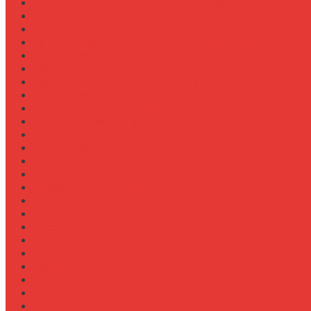
Навесное для внесения жидких удобрений
Навесное для корчевания пней
Навесное для уборки снега (отвал, щетка)
Навесное оборудование для New Holland T8
Настройка давления в гидросистеме
Настройка давления в шинах Michelin для трактора
Настройка жатки подсолнечника на комбайн
Настройка жатки рапса
Настройка оборотов ВОМ для косилки
Настройка работы задней навески
Настройка развала-схождения колес
Настройка ременных передач на пресс-подборщике
Настройка уровня масла в коробке передач
Обзор граблин-ворошилок Kuhn
Обзор зерновозов SAM
Обзор зернопогрузчиков
Обзор измельчителей ветвей
Обзор культиваторов для пропашки целины
Обзор культиваторов для рисовых чеков
Обзор опрыскивателей самоходных
Обзор плуга ПЛН 5-35 для К-744
Обзор плугов оборотных Kverneland
Обзор прикатывающих борон
Обзор прицепов для перевозки крупной техники