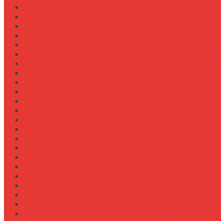
Как выбрать лебедку для трелевки леса
Как выбрать масло для МТЗ-80/82
Как выбрать сиденье оператора
Как выбрать смазочные материалы для ходовой
Как выбрать термостат для двигателя
Как выбрать фильтры (воздушный, топливный, мас
Как заменить масло в двигателе Case IH Magnum
Как подготовить опрыскиватель Berthoud к сезону
Как увеличить грузоподъемность полуприцепа
Как увеличить клиренс трактора
Как улучшить охлаждение двигателя К-744
Как улучшить тяговые свойства трактора
Консалтинг
Конференции
Лидерство
Медицина
Методы
Навеска для бурения отверстий
Навеска для заготовки сенажа
Навеска для обработки садов и виноградников
Навеска для посева травосмесей
Навеска для уборки капусты
Навеска плуга для New Holland T6