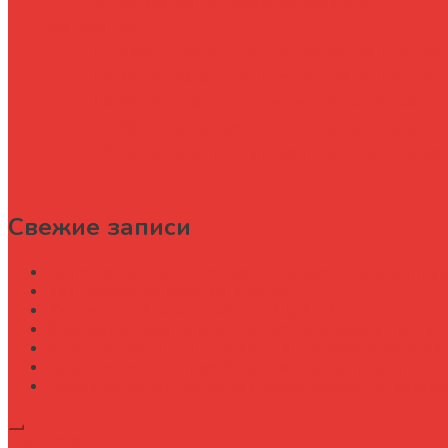
Основные направления развития
Заключение
Каковы основные преимущества интеграци
Какие технологии и датчики чаще всего и
Какие вызовы и ограничения могут возник
Как интеллектуальные системы освещения 
Какие перспективы развития интегрирова
Свежие записи
Как строительной организации навести порядок в уч
Как рождается офисное здание
Капитальный ремонт офисных зданий
Специфика работы административно-хозяйственног
Административный директор на производстве элек
Административно хозяйственная деятельность и со
Деловые мероприятия: как создать событие, котор
Подписка