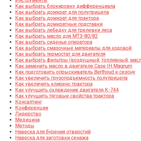
Инструменты
Как выбрать блокировку дифференциала
Как выбрать домкрат для полуприцепа
Как выбрать домкрат для трактора
Как выбрать домкратные подставки
Как выбрать лебедку для трелевки леса
Как выбрать масло для МТЗ-80/82
Как выбрать сиденье оператора
Как выбрать смазочные материалы для ходовой
Как выбрать термостат для двигателя
Как выбрать фильтры (воздушный, топливный, мас
Как заменить масло в двигателе Case IH Magnum
Как подготовить опрыскиватель Berthoud к сезону
Как увеличить грузоподъемность полуприцепа
Как увеличить клиренс трактора
Как улучшить охлаждение двигателя К-744
Как улучшить тяговые свойства трактора
Консалтинг
Конференции
Лидерство
Медицина
Методы
Навеска для бурения отверстий
Навеска для заготовки сенажа