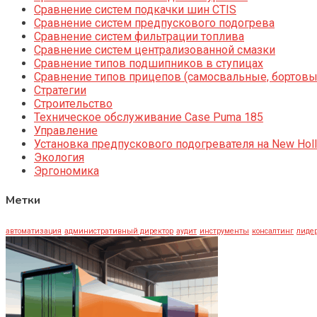
Сравнение систем подкачки шин CTIS
Сравнение систем предпускового подогрева
Сравнение систем фильтрации топлива
Сравнение систем централизованной смазки
Сравнение типов подшипников в ступицах
Сравнение типов прицепов (самосвальные, бортовы
Стратегии
Строительство
Техническое обслуживание Case Puma 185
Управление
Установка предпускового подогревателя на New Holl
Экология
Эргономика
Метки
автоматизация
административный директор
аудит
инструменты
консалтинг
лидер