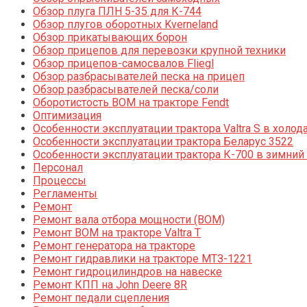
Обзор плуга ПЛН 5-35 для К-744
Обзор плугов оборотных Kverneland
Обзор прикатывающих борон
Обзор прицепов для перевозки крупной техники
Обзор прицепов-самосвалов Fliegl
Обзор разбрасывателей песка на прицеп
Обзор разбрасывателей песка/соли
Оборотистость ВОМ на тракторе Fendt
Оптимизация
Особенности эксплуатации трактора Valtra S в холод
Особенности эксплуатации трактора Беларус 3522
Особенности эксплуатации трактора К-700 в зимний
Персонал
Процессы
Регламенты
Ремонт
Ремонт вала отбора мощности (ВОМ)
Ремонт ВОМ на тракторе Valtra T
Ремонт генератора на тракторе
Ремонт гидравлики на тракторе МТЗ-1221
Ремонт гидроцилиндров на навеске
Ремонт КПП на John Deere 8R
Ремонт педали сцепления