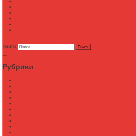
Автоматизация
Анализ
Технологии
Карта сайта
АХД
Конференции
кнопка режима сайта
Найти:
Рубрики
Автоматизация
Анализ
Аудит
АХД
Безопастность
Бизнес-завтрак
Выбор бороны для тяжелых почв под К-700
Выбор бороны-мотыги для междурядной обработки
Выбор бункера-перегрузчика зерна
Выбор генератора для трактора МТЗ-1523