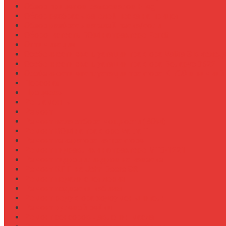
Обзор прицепов-самосвалов Fliegl
Обзор разбрасывателей песка на прицеп
Обзор разбрасывателей песка/соли
Оборотистость ВОМ на тракторе Fendt
Оптимизация
Особенности эксплуатации трактора Valtra S в холод
Особенности эксплуатации трактора Беларус 3522
Особенности эксплуатации трактора К-700 в зимний
Персонал
Процессы
Регламенты
Ремонт
Ремонт вала отбора мощности (ВОМ)
Ремонт ВОМ на тракторе Valtra T
Ремонт генератора на тракторе
Ремонт гидравлики на тракторе МТЗ-1221
Ремонт гидроцилиндров на навеске
Ремонт КПП на John Deere 8R
Ремонт педали сцепления
Ремонт подвески кабины
Ремонт редуктора ходоуменьшителя
Ремонт рулевой рейки
Ремонт сенсоров давления масла