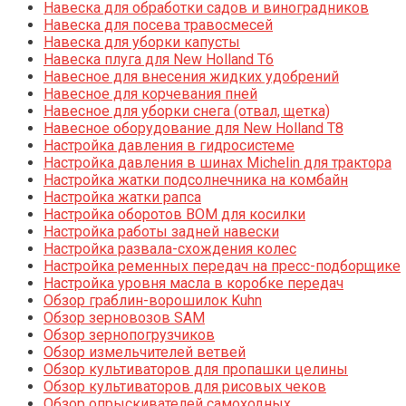
Навеска для обработки садов и виноградников
Навеска для посева травосмесей
Навеска для уборки капусты
Навеска плуга для New Holland T6
Навесное для внесения жидких удобрений
Навесное для корчевания пней
Навесное для уборки снега (отвал, щетка)
Навесное оборудование для New Holland T8
Настройка давления в гидросистеме
Настройка давления в шинах Michelin для трактора
Настройка жатки подсолнечника на комбайн
Настройка жатки рапса
Настройка оборотов ВОМ для косилки
Настройка работы задней навески
Настройка развала-схождения колес
Настройка ременных передач на пресс-подборщике
Настройка уровня масла в коробке передач
Обзор граблин-ворошилок Kuhn
Обзор зерновозов SAM
Обзор зернопогрузчиков
Обзор измельчителей ветвей
Обзор культиваторов для пропашки целины
Обзор культиваторов для рисовых чеков
Обзор опрыскивателей самоходных