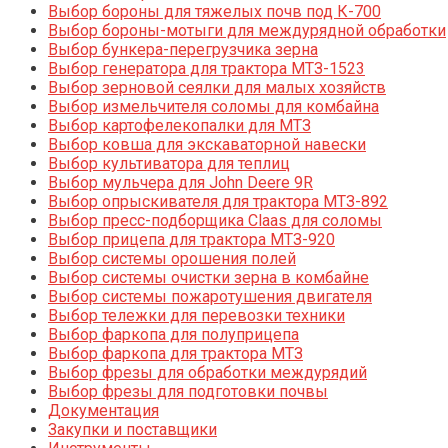
Выбор бороны для тяжелых почв под К-700
Выбор бороны-мотыги для междурядной обработки
Выбор бункера-перегрузчика зерна
Выбор генератора для трактора МТЗ-1523
Выбор зерновой сеялки для малых хозяйств
Выбор измельчителя соломы для комбайна
Выбор картофелекопалки для МТЗ
Выбор ковша для экскаваторной навески
Выбор культиватора для теплиц
Выбор мульчера для John Deere 9R
Выбор опрыскивателя для трактора МТЗ-892
Выбор пресс-подборщика Claas для соломы
Выбор прицепа для трактора МТЗ-920
Выбор системы орошения полей
Выбор системы очистки зерна в комбайне
Выбор системы пожаротушения двигателя
Выбор тележки для перевозки техники
Выбор фаркопа для полуприцепа
Выбор фаркопа для трактора МТЗ
Выбор фрезы для обработки междурядий
Выбор фрезы для подготовки почвы
Документация
Закупки и поставщики