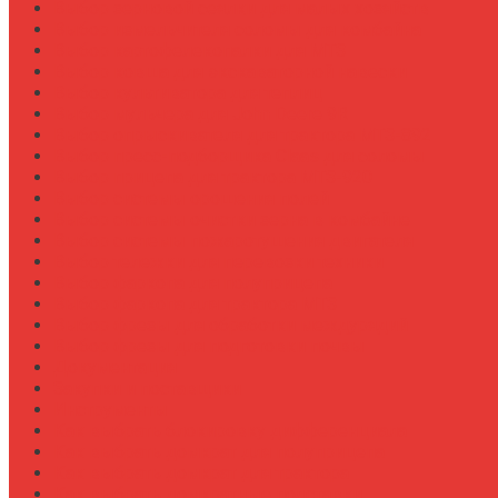
Выбор зерновой сеялки для малых хозяйств
Выбор измельчителя соломы для комбайна
Выбор картофелекопалки для МТЗ
Выбор ковша для экскаваторной навески
Выбор культиватора для теплиц
Выбор мульчера для John Deere 9R
Выбор опрыскивателя для трактора МТЗ-892
Выбор пресс-подборщика Claas для соломы
Выбор прицепа для трактора МТЗ-920
Выбор системы орошения полей
Выбор системы очистки зерна в комбайне
Выбор системы пожаротушения двигателя
Выбор тележки для перевозки техники
Выбор фаркопа для полуприцепа
Выбор фаркопа для трактора МТЗ
Выбор фрезы для обработки междурядий
Выбор фрезы для подготовки почвы
Документация
Закупки и поставщики
Инструменты
Как выбрать блокировку дифференциала
Как выбрать домкрат для полуприцепа
Как выбрать домкрат для трактора
Как выбрать домкратные подставки