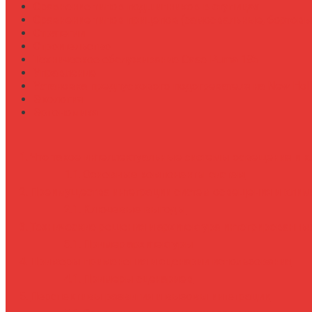
Сравнение типов подшипников в ступицах
Сравнение типов прицепов (самосвальные, бортовы
Стратегии
Строительство
Техническое обслуживание Case Puma 185
Управление
Установка предпускового подогревателя на New Holl
Экология
Эргономика
Что такое интеллектуальные системы освещения и к
Основные компоненты систем
Преимущества интеграции систем освещения и клим
Ключевые выгоды
Технические решения и архитектура интегрированны
Пример архитектуры
Примеры применения и сценарии использования
Примеры сценариев
Перспективы развития и вызовы интеграции