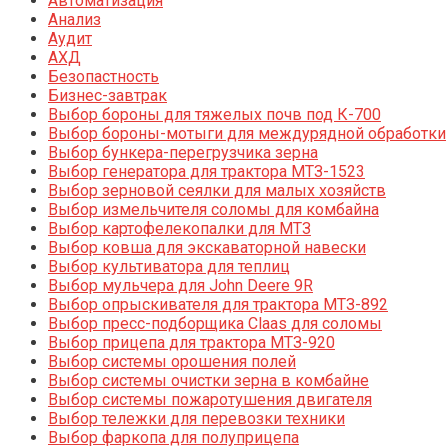
Автоматизация
Анализ
Аудит
АХД
Безопастность
Бизнес-завтрак
Выбор бороны для тяжелых почв под К-700
Выбор бороны-мотыги для междурядной обработки
Выбор бункера-перегрузчика зерна
Выбор генератора для трактора МТЗ-1523
Выбор зерновой сеялки для малых хозяйств
Выбор измельчителя соломы для комбайна
Выбор картофелекопалки для МТЗ
Выбор ковша для экскаваторной навески
Выбор культиватора для теплиц
Выбор мульчера для John Deere 9R
Выбор опрыскивателя для трактора МТЗ-892
Выбор пресс-подборщика Claas для соломы
Выбор прицепа для трактора МТЗ-920
Выбор системы орошения полей
Выбор системы очистки зерна в комбайне
Выбор системы пожаротушения двигателя
Выбор тележки для перевозки техники
Выбор фаркопа для полуприцепа