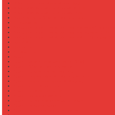
Обзор прицепов-самосвалов Fliegl
Обзор разбрасывателей песка на прицеп
Обзор разбрасывателей песка/соли
Оборотистость ВОМ на тракторе Fendt
Оптимизация
Особенности эксплуатации трактора Valtra S в холод
Особенности эксплуатации трактора Беларус 3522
Особенности эксплуатации трактора К-700 в зимний
Персонал
Процессы
Регламенты
Ремонт
Ремонт вала отбора мощности (ВОМ)
Ремонт ВОМ на тракторе Valtra T
Ремонт генератора на тракторе
Ремонт гидравлики на тракторе МТЗ-1221
Ремонт гидроцилиндров на навеске
Ремонт КПП на John Deere 8R
Ремонт педали сцепления
Ремонт подвески кабины
Ремонт редуктора ходоуменьшителя
Ремонт рулевой рейки
Ремонт сенсоров давления масла