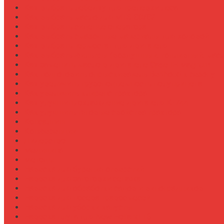
Как выбрать лебедку для трелевки леса
Как выбрать масло для МТЗ-80/82
Как выбрать сиденье оператора
Как выбрать смазочные материалы для ходовой
Как выбрать термостат для двигателя
Как выбрать фильтры (воздушный, топливный, мас
Как заменить масло в двигателе Case IH Magnum
Как подготовить опрыскиватель Berthoud к сезону
Как увеличить грузоподъемность полуприцепа
Как увеличить клиренс трактора
Как улучшить охлаждение двигателя К-744
Как улучшить тяговые свойства трактора
Консалтинг
Конференции
Лидерство
Медицина
Методы
Навеска для бурения отверстий
Навеска для заготовки сенажа
Навеска для обработки садов и виноградников
Навеска для посева травосмесей
Навеска для уборки капусты
Навеска плуга для New Holland T6