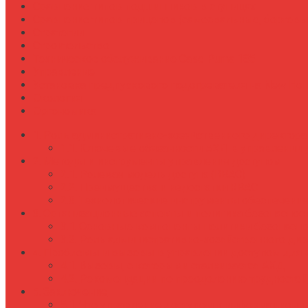
Сравнение типов подшипников в ступицах
Сравнение типов прицепов (самосвальные, бортовы
Стратегии
Строительство
Техническое обслуживание Case Puma 185
Управление
Установка предпускового подогревателя на New Holl
Экология
Эргономика
Роль административно-хозяйственного директора
Ключевые обязанности АХД в управлении 
Методы и инструменты управления доступом
Ролевая модель доступа (RBAC)
Преимущества и недостатки RBAC
Технологические инструменты обеспечения
Организационные аспекты и политика безопаснос
Основные компоненты политики безопасно
Роль административно-хозяйственного дир
Проблемы и вызовы в управлении доступом для
Вызовы, с которыми сталкивается АХД
Рекомендации по преодолению трудностей
Заключение
Что управление доступом к информационн