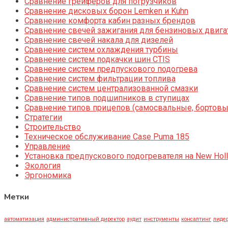
Сравнение грейферов для погрузчиков
Сравнение дисковых борон Lemken и Kuhn
Сравнение комфорта кабин разных брендов
Сравнение свечей зажигания для бензиновых двига
Сравнение свечей накала для дизелей
Сравнение систем охлаждения турбины
Сравнение систем подкачки шин CTIS
Сравнение систем предпускового подогрева
Сравнение систем фильтрации топлива
Сравнение систем централизованной смазки
Сравнение типов подшипников в ступицах
Сравнение типов прицепов (самосвальные, бортовы
Стратегии
Строительство
Техническое обслуживание Case Puma 185
Управление
Установка предпускового подогревателя на New Holl
Экология
Эргономика
Метки
автоматизация
административный директор
аудит
инструменты
консалтинг
лидер