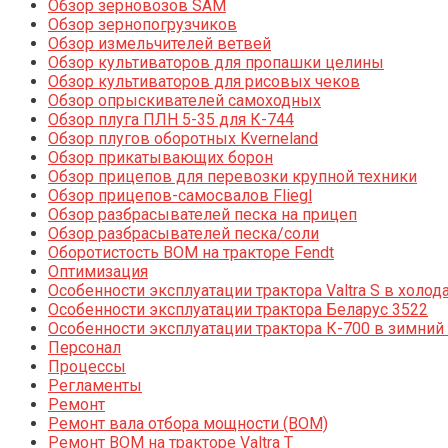
Обзор зерновозов SAM
Обзор зернопогрузчиков
Обзор измельчителей ветвей
Обзор культиваторов для пропашки целины
Обзор культиваторов для рисовых чеков
Обзор опрыскивателей самоходных
Обзор плуга ПЛН 5-35 для К-744
Обзор плугов оборотных Kverneland
Обзор прикатывающих борон
Обзор прицепов для перевозки крупной техники
Обзор прицепов-самосвалов Fliegl
Обзор разбрасывателей песка на прицеп
Обзор разбрасывателей песка/соли
Оборотистость ВОМ на тракторе Fendt
Оптимизация
Особенности эксплуатации трактора Valtra S в холод
Особенности эксплуатации трактора Беларус 3522
Особенности эксплуатации трактора К-700 в зимний
Персонал
Процессы
Регламенты
Ремонт
Ремонт вала отбора мощности (ВОМ)
Ремонт ВОМ на тракторе Valtra T