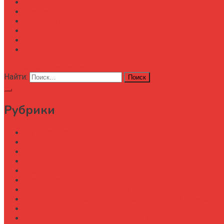
Автоматизация
Анализ
Технологии
Карта сайта
АХД
Конференции
кнопка режима сайта
Найти:
Рубрики
Автоматизация
Анализ
Аудит
АХД
Безопастность
Бизнес-завтрак
Выбор бороны для тяжелых почв под К-700
Выбор бороны-мотыги для междурядной обработки
Выбор бункера-перегрузчика зерна
Выбор генератора для трактора МТЗ-1523