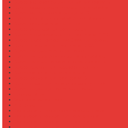
Выбор зерновой сеялки для малых хозяйств
Выбор измельчителя соломы для комбайна
Выбор картофелекопалки для МТЗ
Выбор ковша для экскаваторной навески
Выбор культиватора для теплиц
Выбор мульчера для John Deere 9R
Выбор опрыскивателя для трактора МТЗ-892
Выбор пресс-подборщика Claas для соломы
Выбор прицепа для трактора МТЗ-920
Выбор системы орошения полей
Выбор системы очистки зерна в комбайне
Выбор системы пожаротушения двигателя
Выбор тележки для перевозки техники
Выбор фаркопа для полуприцепа
Выбор фаркопа для трактора МТЗ
Выбор фрезы для обработки междурядий
Выбор фрезы для подготовки почвы
Документация
Закупки и поставщики
Инструменты
Как выбрать блокировку дифференциала
Как выбрать домкрат для полуприцепа
Как выбрать домкрат для трактора
Как выбрать домкратные подставки