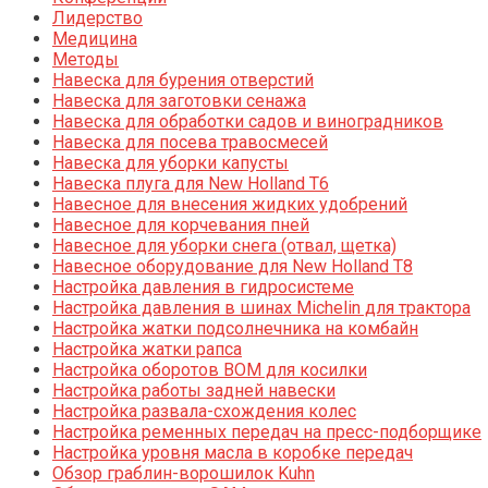
Лидерство
Медицина
Методы
Навеска для бурения отверстий
Навеска для заготовки сенажа
Навеска для обработки садов и виноградников
Навеска для посева травосмесей
Навеска для уборки капусты
Навеска плуга для New Holland T6
Навесное для внесения жидких удобрений
Навесное для корчевания пней
Навесное для уборки снега (отвал, щетка)
Навесное оборудование для New Holland T8
Настройка давления в гидросистеме
Настройка давления в шинах Michelin для трактора
Настройка жатки подсолнечника на комбайн
Настройка жатки рапса
Настройка оборотов ВОМ для косилки
Настройка работы задней навески
Настройка развала-схождения колес
Настройка ременных передач на пресс-подборщике
Настройка уровня масла в коробке передач
Обзор граблин-ворошилок Kuhn