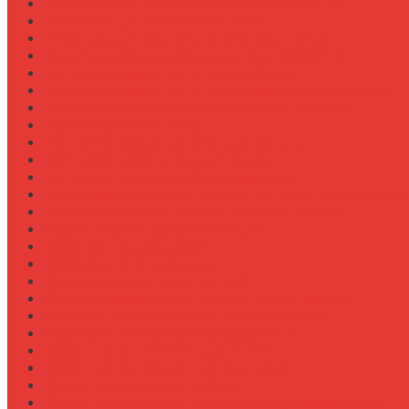
Навесное для внесения жидких удобрений
Навесное для корчевания пней
Навесное для уборки снега (отвал, щетка)
Навесное оборудование для New Holland T8
Настройка давления в гидросистеме
Настройка давления в шинах Michelin для трактора
Настройка жатки подсолнечника на комбайн
Настройка жатки рапса
Настройка оборотов ВОМ для косилки
Настройка работы задней навески
Настройка развала-схождения колес
Настройка ременных передач на пресс-подборщике
Настройка уровня масла в коробке передач
Обзор граблин-ворошилок Kuhn
Обзор зерновозов SAM
Обзор зернопогрузчиков
Обзор измельчителей ветвей
Обзор культиваторов для пропашки целины
Обзор культиваторов для рисовых чеков
Обзор опрыскивателей самоходных
Обзор плуга ПЛН 5-35 для К-744
Обзор плугов оборотных Kverneland
Обзор прикатывающих борон
Обзор прицепов для перевозки крупной техники