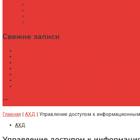
Какие методы контроля доступа наиболее 
Как административно-хозяйственный дире
Какие риски связаны с неправильным упра
Какие технические средства помогают адм
Свежие записи
Как строительной организации навести порядок в уч
Как рождается офисное здание
Капитальный ремонт офисных зданий
Специфика работы административно-хозяйственног
Административный директор на производстве элек
Административно хозяйственная деятельность и со
Деловые мероприятия: как создать событие, котор
Подписка
Главная
|
АХД
|
Управление доступом к информационным 
АХД
Управление доступом к информаци