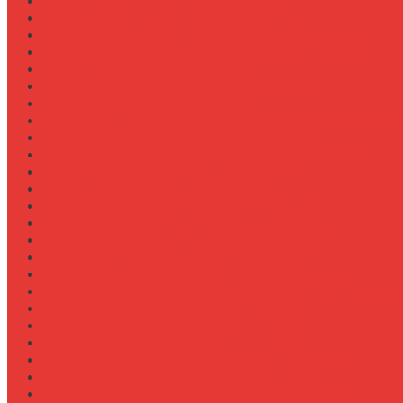
Ремонт системы вентиляции кабины
Ремонт системы впрыска Common Rail
Ремонт системы кондиционирования в кабине
Ремонт системы охлаждения (радиатор, помпа)
Ремонт стартера на Claas Arion
Ремонт сцепления на тракторе МТЗ-320
Ремонт топливного бака (течь)
Ремонт топливного насоса высокого давления (ТНВ
Ремонт топливной системы на Fendt 900
Ремонт топливопроводов высокого давления
Ремонт тормозной системы трактора
Ремонт турбины на John Deere 7R
Ремонт ходовой части трактора Case IH
Ремонт электростеклоподъемников кабины
Сравнение грейферов для погрузчиков
Сравнение дисковых борон Lemken и Kuhn
Сравнение комфорта кабин разных брендов
Сравнение свечей зажигания для бензиновых двига
Сравнение свечей накала для дизелей
Сравнение систем охлаждения турбины
Сравнение систем подкачки шин CTIS
Сравнение систем предпускового подогрева
Сравнение систем фильтрации топлива
Сравнение систем централизованной смазки